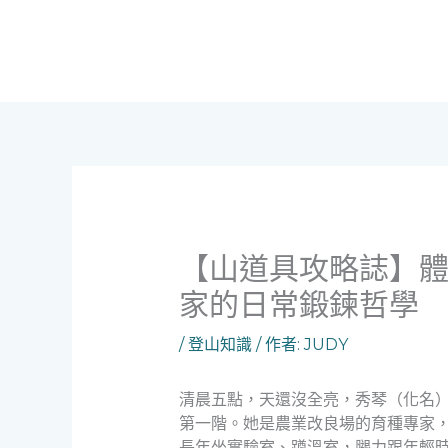
跳
至
主
要
內
容
【山道具攻略誌】
家的日常鍛鍊哲學
/
登山知識
/ 作者:
JUDY
清晨五點，天還沒全亮，秀琴（化名
第一階。她是農業改良場的育種專家
長年坐實驗室、蹲溫室，腿力跟年輕