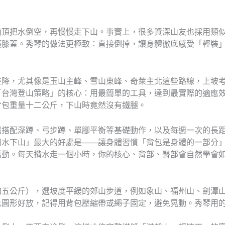
山頂把水倒空，再慢慢走下山。事實上，很多資深山友也採用類
護膝蓋。秀琴的做法更極致：直接倒掉，讓身體徹底感受「輕裝
陡降，尤其像是玉山主峰、雪山東峰、奇萊主北這些路線，上坡
「台灣登山策略」的核心：用最簡單的工具，達到最實際的適應
背包重量十二公斤，下山時竟然沒有鐵腿。
還搭配深蹲、弓步蹲、單腳平衡等基礎動作，以及每週一次的長
倒水下山」最大的好處是——讓身體習慣「背包是身體的一部分
活動。每天揹水走一個小時，你的核心、背部、臀部會自然學會
約五公斤），選坡度平緩的郊山步道，例如象山、福州山、劍潭
比圓形好放，記得用背包壓縮帶或繩子固定，避免晃動。秀琴用