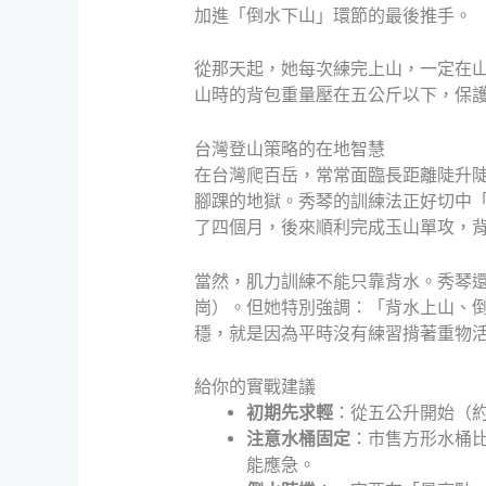
加進「倒水下山」環節的最後推手。
從那天起，她每次練完上山，一定在
山時的背包重量壓在五公斤以下，保
台灣登山策略的在地智慧
在台灣爬百岳，常常面臨長距離陡升
腳踝的地獄。秀琴的訓練法正好切中
了四個月，後來順利完成玉山單攻，
當然，肌力訓練不能只靠背水。秀琴
崗）。但她特別強調：「背水上山、
穩，就是因為平時沒有練習揹著重物
給你的實戰建議
初期先求輕
：從五公升開始（
注意水桶固定
：市售方形水桶
能應急。