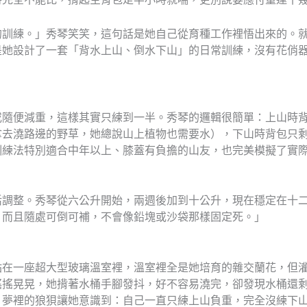
的訓練。」秀琴笑笑，這句話是她自己從育種工作裡悟出來的。
是她設計了一套「背水上山、倒水下山」的日常訓練，沒有花俏
或隨便減重，這樣其實只練到一半。秀琴的邏輯很簡單：上山時
拿去澆路邊的野草，她總說山上植物也需要水），下山時背包只
訓練法特別適合中年以上、膝蓋有負擔的山友，也完美模擬了實
活調整。秀琴從六公升開始，兩週後加到十公升，現在穩定在十
，而且隨處可倒可補，不會像鉛塊或沙袋那樣固定死。」
站在一座超大型玻璃溫室裡，溫室裡全是她培育的雜交蘭花，但
搖搖晃晃，她揹著水桶手腳發抖，好不容易澆完，卻發現水桶還
。夢裡的狼狽讓她意識到：自己一直只練上山負重，完全沒練下