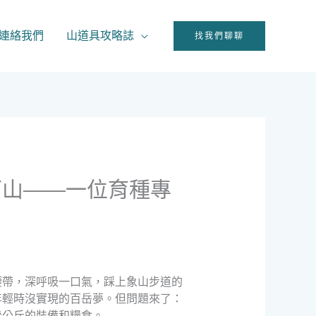
連絡我們
山道具攻略誌
找我們聊聊
下山——一位育種專
腰帶，深呼吸一口氣，踩上象山步道的
年輕時沒實現的百岳夢。但問題來了：
幾公斤的裝備和糧食。