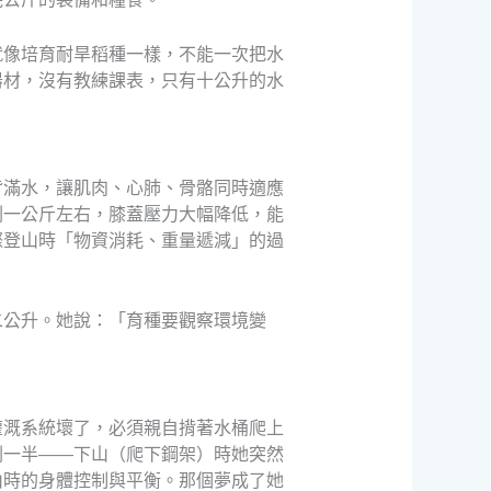
就像培育耐旱稻種一樣，不能一次把水
器材，沒有教練課表，只有十公升的水
背滿水，讓肌肉、心肺、骨骼同時適應
剩一公斤左右，膝蓋壓力大幅降低，能
際登山時「物資消耗、重量遞減」的過
二公升。她說：「育種要觀察環境變
灌溉系統壞了，必須親自揹著水桶爬上
剩一半——下山（爬下鋼架）時她突然
山時的身體控制與平衡。那個夢成了她