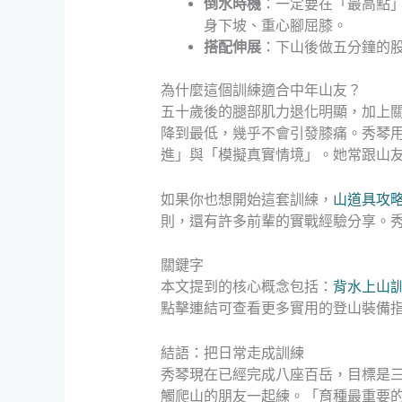
倒水時機
：一定要在「最高點
身下坡、重心腳屈膝。
搭配伸展
：下山後做五分鐘的
為什麼這個訓練適合中年山友？
五十歲後的腿部肌力退化明顯，加上
降到最低，幾乎不會引發膝痛。秀琴
進」與「模擬真實情境」。她常跟山
如果你也想開始這套訓練，
山道具攻
則，還有許多前輩的實戰經驗分享。
關鍵字
本文提到的核心概念包括：
背水上山
點擊連結可查看更多實用的登山裝備
結語：把日常走成訓練
秀琴現在已經完成八座百岳，目標是
觸爬山的朋友一起練。「育種最重要