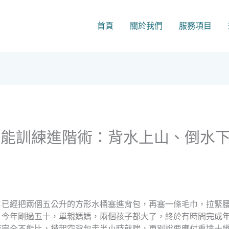
首頁
關於我們
服務項目
體能訓練進階術：背水上山、倒水
）已經把兩個五公升的方形水桶塞進背包，再塞一條毛巾，拉緊
，今年剛過五十，單親媽媽，兩個孩子都大了，終於有時間完成
時完全不能比，揹起空背包走半小時就喘，更別說要應付重達十