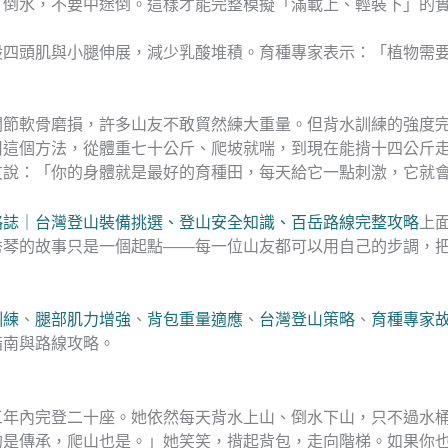
」倒水，不要中途倒。這樣才能完整模擬「滿載上、輕裝下」的
股四頭肌與小腿伸展，減少乳酸堆積。育種專家表示：「植物需
關節軟骨磨損，許多山友不敢貿然練大重量。但背水訓練的強度
用這個方法，從體重七十公斤、爬坡就喘，到現在能揹十四公斤
友說：「你的身體就是最好的育種田，每天給它一點刺激，它就
略誌｜台灣登山裝備挑選、登山安全知識、百岳路線完整攻略
上
秀琴的故事只是一個起點——每一位山友都可以用自己的步調，
訓練
、
腿部肌力增強
、
背包重量適應
、
台灣登山策略
、
育種專家
指南與路線攻略。
三年內完登二十座。她依然每天背水上山、倒水下山，只不過水
的是傳承，爬山也是。」她笑笑，揹起背包，走向階梯。如果你