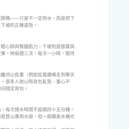
似策略——只是不一定倒水，而是把下
」下坡的正確姿勢。
考驗心肺與臀腿肌力，下坡則是膝蓋與
效果。她每週三次，每次一小時，堅持
距離郊山負重（例如從風櫃嘴走到擎天
」。很多人爬山時背包亂晃、重心不
如何穩定背包。
山。每次揹水時間不超過四十五分鐘。
的是登山專用水袋，但一般礦泉水桶也