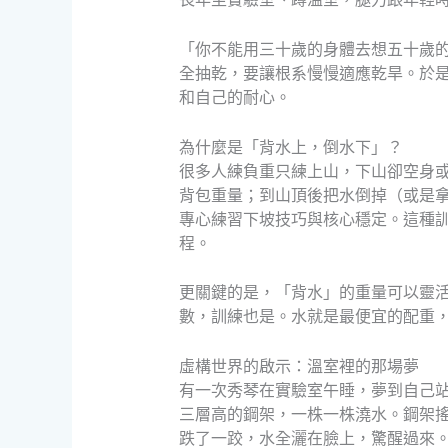
「你不能用三十歲的身體去想五十歲
全抽乾，要讓根系慢慢適應乾旱。於
和自己的耐心。
為什麼是「背水上，倒水下」？
很多人練負重只練上山，下山卻空身
背包重量；到山頂後把水倒掉（或是
專心練習下坡技巧與核心穩定。這種
程。
更關鍵的是，「背水」的重量可以靈
數，訓練也是。水就是最便宜的配重
虛構世界的啟示：溫室裡的那場夢
有一次秀琴在實驗室午睡，夢到自己
三層高的鋼架，一株一株澆水。鋼架
跌了一跤，水全灑在臉上，驚醒過來