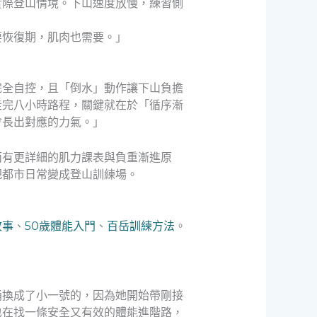
實際登山情境。下山速度放慢，練習側
要恢復期，肌肉也需要。」
完全自控，且「倒水」動作讓下山負擔
走完八小時路程，關鍵就在於「循序漸
會長出對應的力氣。」
面有更詳細的肌力課表與負重漸進原
把都市日常變成登山訓練場。
故事
、
50歲體能入門
、
百岳訓練方法
。
桶換成了小一號的，因為她開始帶剛接
也在找一條安全又有效的體能進階路，