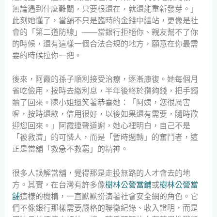
無論遇到什麼難關，只要根還在，就還能重新發芽。」
此刻她懂了，當舖不只是臨時的金錢中繼站，更像是社
會的「第二道防線」——當銀行拒絕你、親友幫不了你
的時候，還有這樣一個合法合規的地方，願意在你最需
要的時候拉你一把。
後來，阿霞的孫子順利接受治療，逐漸康復。她每個月
省吃儉用，按時去繳利息，半年後終於攢夠錢，把手鐲
贖了回來。陳小姐還笑著恭喜她：「阿姨，您很厲害
喔，按時還款，信用很好，以後如果還有需要，隨時歡
迎您回來。」阿霞連聲道謝，她心裡明白，自己不是
「被救濟」的可憐人，而是「暫時週轉」的奮鬥者，這
正是當舖「救急不救窮」的精神。
很多人誤解當舖，覺得那是走投無路的人才會去的地
方。其實，在台灣有許多像
樹林公營當鋪
或
樹林公營當
舖
這樣的機構，一直默默扮演著社會安全網的角色。它
們不像銀行那樣需要嚴格的聯徵紀錄、收入證明，而是