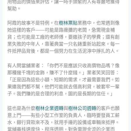
用物品的價值來評估，讓一時手頭緊的人有尊嚴地獲得
幫助。
阿霞的故事不是特例。在
樹林票貼
業務中，也常遇到像
她這樣的客戶——可能是路邊攤的老闆，急需現金補
貨；也可能是工廠的老師傅，要繳孩子的學費；還有創
業失敗的中年人，靠著典當一只名錶重新站起來。每一
件抵押品背後，都是一個努力在生活泥濘中掙扎的人。
有人問當舖業者：「你們不是應該只收高價物品嗎？像
那種幾千塊的金飾，賺不了什麼錢。」業者笑笑回答：
「正是因為這些小額、短期的需求，才最需要我們。如
果連我們都不幫，他們可能就去借高利貸，被套牢一輩
子。我們賺的是合理的利息，圖的是長期的信任。」
這也是為什麼
樹林企業週轉
與
樹林公司週轉
的客戶也願
意上門——有些小型工作室的負責人，臨時要發員工薪
水，銀行貸款來不及，就用手邊的設備或車輛來抵押。
當舖審核速度快、程序透明，對急需現金流的企業而