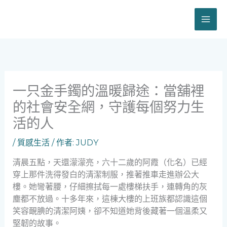
跳
至
主
要
內
容
一只金手鐲的溫暖歸途：當舖裡
的社會安全網，守護每個努力生
活的人
/
質感生活
/ 作者:
JUDY
清晨五點，天還濛濛亮，六十二歲的阿霞（化名）已經
穿上那件洗得發白的清潔制服，推著推車走進辦公大
樓。她彎著腰，仔細擦拭每一處樓梯扶手，連轉角的灰
塵都不放過。十多年來，這棟大樓的上班族都認識這個
笑容靦腆的清潔阿姨，卻不知道她背後藏著一個溫柔又
堅韌的故事。