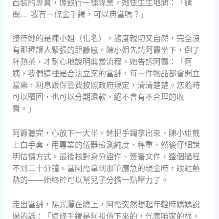
西裝的專員，像銀行一樣專業。她怯生生地問：「請
問……我有一條金手鐲，可以典當嗎？」
接待她的是陳小姐（化名），態度親切又自然，完全沒
有那種讓人緊張的距離感。陳小姐先請阿霞坐下，倒了
杯熱茶，才耐心地說明典當流程。她告訴阿霞：「阿
姨，我們這裡是合法立案的當舖，每一件物品都會開立
當票，利息跟保管費按照政府規定，清清楚楚。您隨時
可以贖回，也可以分期還款，絕不會有不合理的收
費。」
阿霞聽完，心放下一大半。她把手鐲拿出來，陳小姐戴
上白手套，用專業的儀器檢測純度、秤重，然後仔細說
明估價方式。最後核對身分證件、簽署文件，整個過程
不到二十分鐘。當阿霞拿到那筆應急的現金時，眼眶熱
熱的——她終於可以幫兒子分擔一點壓力了。
走出當舖，陽光灑在臉上，阿霞突然想起年輕時媽媽說
過的話：「這條手鐲是阿祖傳下來的，代表咱家的根。