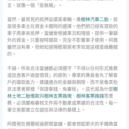
言，就像一個「急救箱」。
當然，最常見的抵押品還是車輛。像
樹林汽車二胎
，就
是很多車主在資金卡關時的選擇。他們把已經有貸款的
車子再拿來抵押，當舖會根據車況和殘值，提供一筆額
外的資金。只要按時還款，完全不影響車子使用。阿霞
雖然沒有車，但她知道隔壁鄰居老李就是這樣度過難關
的。
不過，所有合法當舖都必須遵守「不得以任何形式推薦
或慫恿客戶過度借貸」的原則。專業的專員會先了解客
戶的還款能力，建議適合的金額與期限，而不是像某些
非法業者那樣「保證拿錢、免審核」。這也是為什麼
樹
林土地二胎借款
與
樹林支票換現
、
樹林客票換錢
等業
務，必須嚴格審核文件與不動產或票據的合法性。每一
筆交易都建立在誠信與法律的基礎上。
阿霞現在偶爾經過那間當舖，都會想起那天的手鐲典當