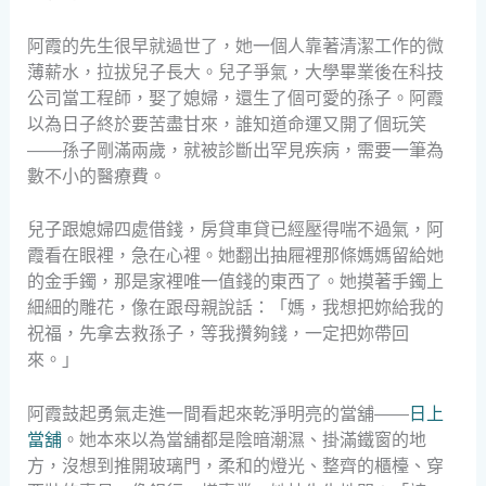
阿霞的先生很早就過世了，她一個人靠著清潔工作的微
薄薪水，拉拔兒子長大。兒子爭氣，大學畢業後在科技
公司當工程師，娶了媳婦，還生了個可愛的孫子。阿霞
以為日子終於要苦盡甘來，誰知道命運又開了個玩笑
——孫子剛滿兩歲，就被診斷出罕見疾病，需要一筆為
數不小的醫療費。
兒子跟媳婦四處借錢，房貸車貸已經壓得喘不過氣，阿
霞看在眼裡，急在心裡。她翻出抽屜裡那條媽媽留給她
的金手鐲，那是家裡唯一值錢的東西了。她摸著手鐲上
細細的雕花，像在跟母親說話：「媽，我想把妳給我的
祝福，先拿去救孫子，等我攢夠錢，一定把妳帶回
來。」
阿霞鼓起勇氣走進一間看起來乾淨明亮的當舖——
日上
當舖
。她本來以為當舖都是陰暗潮濕、掛滿鐵窗的地
方，沒想到推開玻璃門，柔和的燈光、整齊的櫃檯、穿