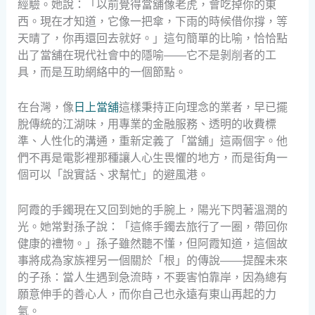
經驗。她說：「以前覺得當舖像老虎，會吃掉你的東
西。現在才知道，它像一把傘，下雨的時候借你撐，等
天晴了，你再還回去就好。」這句簡單的比喻，恰恰點
出了當舖在現代社會中的隱喻——它不是剝削者的工
具，而是互助網絡中的一個節點。
在台灣，像
日上當舖
這樣秉持正向理念的業者，早已擺
脫傳統的江湖味，用專業的金融服務、透明的收費標
準、人性化的溝通，重新定義了「當舖」這兩個字。他
們不再是電影裡那種讓人心生畏懼的地方，而是街角一
個可以「說實話、求幫忙」的避風港。
阿霞的手鐲現在又回到她的手腕上，陽光下閃著溫潤的
光。她常對孫子說：「這條手鐲去旅行了一圈，帶回你
健康的禮物。」孫子雖然聽不懂，但阿霞知道，這個故
事將成為家族裡另一個關於「根」的傳說——提醒未來
的子孫：當人生遇到急流時，不要害怕靠岸，因為總有
願意伸手的善心人，而你自己也永遠有東山再起的力
氣。