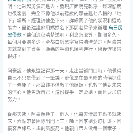
明。他鼓起勇氣走進去，發現店面明亮乾淨，經理態度
也很客氣，完全不像他以前聽說的那些亂七八糟的「地
下」場所。經理請他坐下來，詳細問了他的狀況和還款
能力，最後建議他用媽媽名下那間老房子來辦理
烏日房
屋借款
。整個流程清楚透明，利息怎麼算、期限多久、
每個月要還多少，全都白紙黑字寫得清清楚楚。阿豪當
天就拿到了資金，媽媽的手術也順利進行，術後恢復得
很好。
阿豪說，他永遠記得那一天，走出當舖門口時，他覺得
自己不只是借到了一筆錢，更像是在最黑暗的時候抓住
了一條繩子。那筆錢不僅救了他媽媽，也救了他對未來
的信心。他告訴自己，這份援手一定要還，而且要加倍
努力。
從那天起，阿豪像換了一個人。他每天清晨五點多就起
床，六點帶著團隊出門上工，晚上回家還要盯排班、回
覆客戶訊息、規劃新服務。他親自帶人做每一個案子，