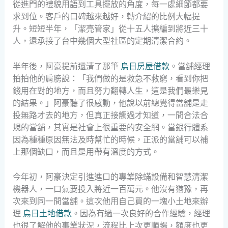
從進門的禮貌用語到工具擺放的角度，每一處細節都要
求到位。客戶的口碑越來越好，轉介紹的比例大幅提
升。短短半年，「潔亮管家」從十五人擴編到將近三十
人，還承接了台中幾個大型社區的定期清潔合約。
半年後，阿豪提前還清了那筆
烏日房屋借款
。當舖經理
拍拍他的肩膀說：「我們做的是救急不救窮，看到你把
錢用在對的地方，而且努力翻轉人生，這是我們最樂見
的結果。」阿豪聽了很感動，他說以前總覺得當舖是走
投無路才去的地方，但真正接觸過才知道，一間合法合
規的當舖，其實是社會上很重要的安全網。當銀行體系
因為種種原因無法及時幫忙的時候，正派的當舖可以補
上那個缺口，而且是用帶有溫度的方式。
今年初，阿豪決定引進進口的專業除蟎設備和智慧清潔
機器人，一口氣要投入將近一百萬元。他沒有猶豫，再
次來到同一間當舖。這次他用自己買的一塊小土地來辦
理
烏日土地借款
。因為有過一次良好的合作經驗，經理
也很了解他的事業狀況，流程比上次更順暢，額度也更