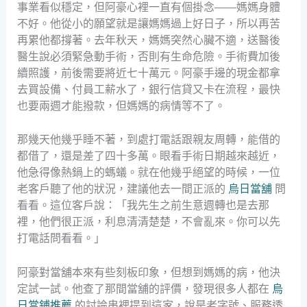
事業看似穩定，但阿豪心裡一直有個掛念——媽媽身體
不好。他從小的願望就是讓媽媽過上好日子，所以再苦
再累他都撐著。去年秋天，媽媽突然心臟不適，送醫後
醫生說必須緊急動手術，否則有生命危險。手術費加後
續照護，前後需要將近七十萬元。阿豪手邊的現金都拿
去買設備、付員工薪水了，銀行信貸又卡在流程，最快
也要兩週才能撥款，但媽媽的病情等不了。
那幾天他幾乎睡不著，到處打電話跟親友周轉，能借的
都借了，還是差了四十多萬。眼看手術日期越來越近，
他急得像熱鍋上的螞蟻。就在他幾乎絕望的時候，一位
老客戶聽了他的狀況，建議他去一間正派的
烏日當舖
問
看看。這位客戶說：「我先生之前生意週轉也是去那
裡，他們很正派，利息清清楚楚，不會亂來。你可以先
打電話問看看。」
阿豪對當舖本來有些刻板印象，但想到媽媽的病，他決
定試一試。他查了那間當舖的評價，發現很多人都在
烏
日當鋪推薦
的討論串裡提到這家，說是老字號、服務透