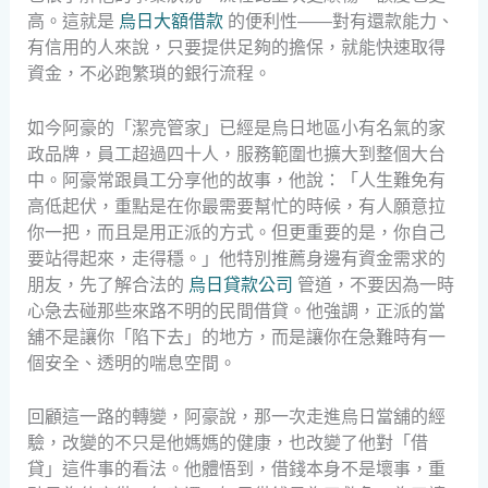
高。這就是
烏日大額借款
的便利性——對有還款能力、
有信用的人來說，只要提供足夠的擔保，就能快速取得
資金，不必跑繁瑣的銀行流程。
如今阿豪的「潔亮管家」已經是烏日地區小有名氣的家
政品牌，員工超過四十人，服務範圍也擴大到整個大台
中。阿豪常跟員工分享他的故事，他說：「人生難免有
高低起伏，重點是在你最需要幫忙的時候，有人願意拉
你一把，而且是用正派的方式。但更重要的是，你自己
要站得起來，走得穩。」他特別推薦身邊有資金需求的
朋友，先了解合法的
烏日貸款公司
管道，不要因為一時
心急去碰那些來路不明的民間借貸。他強調，正派的當
舖不是讓你「陷下去」的地方，而是讓你在急難時有一
個安全、透明的喘息空間。
回顧這一路的轉變，阿豪說，那一次走進烏日當舖的經
驗，改變的不只是他媽媽的健康，也改變了他對「借
貸」這件事的看法。他體悟到，借錢本身不是壞事，重