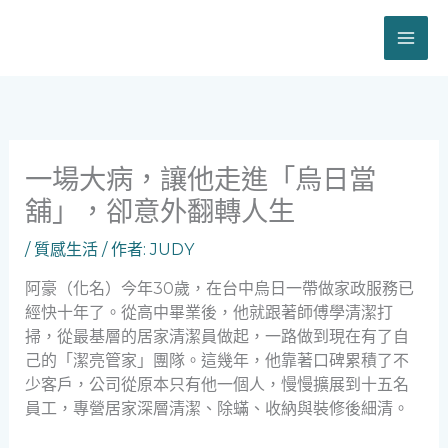
跳
至
主
要
內
容
一場大病，讓他走進「烏日當
舖」，卻意外翻轉人生
/
質感生活
/ 作者:
JUDY
阿豪（化名）今年30歲，在台中烏日一帶做家政服務已
經快十年了。從高中畢業後，他就跟著師傅學清潔打
掃，從最基層的居家清潔員做起，一路做到現在有了自
己的「潔亮管家」團隊。這幾年，他靠著口碑累積了不
少客戶，公司從原本只有他一個人，慢慢擴展到十五名
員工，專營居家深層清潔、除蟎、收納與裝修後細清。