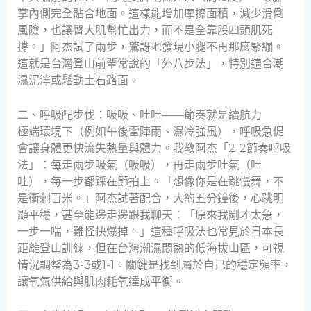
掌內側完全貼合地面。這樣能增加摩擦面積，減少滑倒
風險，也讓臀大肌幫忙出力，而不是全靠股四頭肌死
撐。」阿杰試了兩步，驚訝地發現小腿不再那麼緊繃。
這就是台灣登山前輩常說的「外八步法」，特別適合潮
濕泥濘或鬆動土石路面。
二、呼吸配步伐：吸吸、吐吐——節奏就是續航力
極端環境下（例如午後雷陣雨、濕冷強風），呼吸急促
會讓身體更快流失熱量與體力。我教阿杰「2-2節奏呼吸
法」：每走兩步吸氣（吸吸），再走兩步吐氣（吐
吐），每一步都踩在節拍上。「想像你是在跳慢舞，不
是衝刺百米。」阿杰試著配合，大約五分鐘後，心跳明
顯平穩，甚至能邊走邊跟我聊天：「原來我剛才太急，
一步一喘，難怪快爆掉。」這種呼吸法也常見於日本長
距離登山訓練，但在台灣潮濕悶熱的低海拔山區，可視
情況調整為3-3或1-1。關鍵是找到屬於自己的穩定頻率，
讓氧氣供給與肌肉耗氧達成平衡。