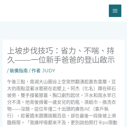
跳
至
主
要
內
容
上坡步伐技巧：省力、不喘、持
久——一位新手爸爸的登山啟示
/
裝備指南
/ 作者:
JUDY
午後三點，南湖大山圈谷上空突然翻湧起墨色雲層，豆
大的雨點混著冰雹砸在岩壁上。阿杰（化名）蹲在碎石
坡旁，雙手撐著膝蓋，胸口劇烈起伏，汗水和雨水早已
分不清。他背後揹著一歲女兒的奶瓶、濕紙巾、換洗衣
物——沒錯，這位年僅二十出頭的廣告AE（客戶執
行），趁著週末跟團挑戰百岳，卻在最後一段陡坡上瀕
臨極限。「我連呼吸都來不及，更別說拍照打卡po限動