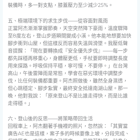
裝備時，多一對支點，膝蓋壓力至少減少25%。
五、極端環境下的求生步伐——從容面對風雨
正當阿杰漸漸掌握節奏，天空突然降下豪雨，溫度驟降
至8度左右，登山步道瞬間變成小溪。他本能地想要加快
腳步衝到山屋，但這樣反而容易失溫與滑墜。我壓低聲
音提醒：「現在要轉換成『安全優先步伐』——每一步
都先踩穩再移重心，身體壓更低，手杖要即時調整長度
用來探路。呼吸保持平穩，寧可慢，不要停。」在台灣
高山，午後雷陣雨是常態，學會在惡劣環境中調整步
伐，比任何裝備都重要。阿杰照做後，雖然全身濕透，
但心跳穩定、腳步紮實，最終安全抵達南湖山屋。那一
晚，他對我說：「原來登山不是比誰走得快，而是比誰
走得穩。」
六、登山後的反思——將策略帶回生活
回程車上，阿杰翻著手機裡的照片，忽然說：「其實當
廣告AE也是這樣，案子多的時候要像上坡，分段完成、