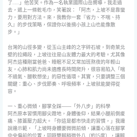
了……」他苦笑。作為一名執業國際山岳嚮導，我走過
去，遞上一條乾毛巾，笑著說：「阿杰，上坡不是靠蠻
力，要用對方法。來，我教你一套『省力、不喘、持
久』的步伐策略，保證你以後揹小孩上山也能像散
步。」
台灣的山徑多變，從玉山主峰的之字碎石坡，到奇萊北
壁的拉繩段，上坡往往是山友體力最大的考驗。尤其像
阿杰這種剛當爸爸、睡眠不足又常加班熬夜的年輕山
友，心肺和肌力尚未適應長時間爬升，很容易陷入「喘
不過氣、腿軟想坐」的惡性循環。其實，只要調整三個
關鍵：重心、步伐節奏、呼吸頻率，上坡就能變得從
容。
一、重心微傾，腳掌全踩——「外八步」的科學
阿杰原本習慣用腳尖蹬地，身體後仰，結果小腿前側痠
痛、膝蓋壓力超大。「你這是都市快走的習慣，」我邊
說邊示範，「上坡時身體要微微前傾，讓重心落在腳掌
中央偏前的位置，同時雙腳稍微外八（約15度），讓腳