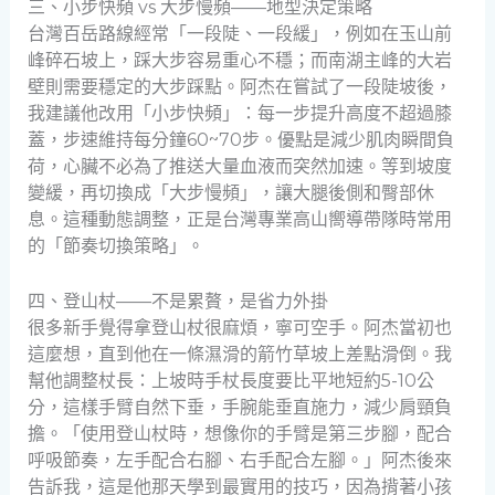
三、小步快頻 vs 大步慢頻——地型決定策略
台灣百岳路線經常「一段陡、一段緩」，例如在玉山前
峰碎石坡上，踩大步容易重心不穩；而南湖主峰的大岩
壁則需要穩定的大步踩點。阿杰在嘗試了一段陡坡後，
我建議他改用「小步快頻」：每一步提升高度不超過膝
蓋，步速維持每分鐘60~70步。優點是減少肌肉瞬間負
荷，心臟不必為了推送大量血液而突然加速。等到坡度
變緩，再切換成「大步慢頻」，讓大腿後側和臀部休
息。這種動態調整，正是台灣專業高山嚮導帶隊時常用
的「節奏切換策略」。
四、登山杖——不是累贅，是省力外掛
很多新手覺得拿登山杖很麻煩，寧可空手。阿杰當初也
這麼想，直到他在一條濕滑的箭竹草坡上差點滑倒。我
幫他調整杖長：上坡時手杖長度要比平地短約5-10公
分，這樣手臂自然下垂，手腕能垂直施力，減少肩頸負
擔。「使用登山杖時，想像你的手臂是第三步腳，配合
呼吸節奏，左手配合右腳、右手配合左腳。」阿杰後來
告訴我，這是他那天學到最實用的技巧，因為揹著小孩