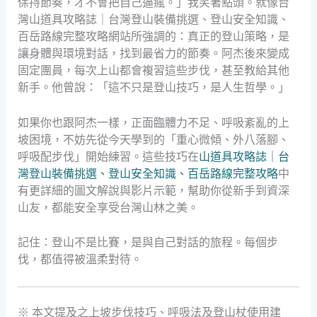
保持節奏，才不會把自己逼瘋。」我笑著點頭。就像台
灣山道具攻略誌｜台灣登山裝備挑選、登山安全知識、
百岳路線完整攻略網站所強調的：真正的登山策略，是
讓身體與環境對話，找到最省力的節奏。阿杰後來變成
固定團員，每次上山都會複習這些步伐，甚至教給其他
新手。他曾說：「這不只是登山技巧，是人生哲學。」
如果你也跟阿杰一樣，正面臨體力不足、呼吸紊亂的上
坡困境，不妨先從今天學到的「重心微傾、外八落腳、
呼吸配步伐」開始練習。這些技巧在
山道具攻略誌｜台
灣登山裝備挑選、登山安全知識、百岳路線完整攻略
中
有更詳細的圖文解說與影片示範，幫助你從新手到資深
山友，都能安全享受台灣山林之美。
記住：登山不是比賽，是與自己對話的旅程。每個步
伐，都值得被溫柔對待。
※ 本文提及之上坡步伐技巧、呼吸法及登山杖使用建