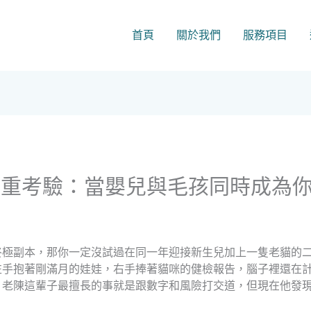
首頁
關於我們
服務項目
雙重考驗：當嬰兒與毛孩同時成為
終極副本，那你一定沒試過在同一年迎接新生兒加上一隻老貓的
左手抱著剛滿月的娃娃，右手捧著貓咪的健檢報告，腦子裡還在
，老陳這輩子最擅長的事就是跟數字和風險打交道，但現在他發