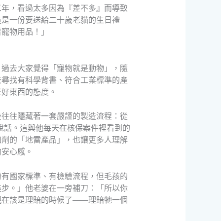
三年，看過太多因為『差不多』而導致
這是一份要送給二十歲老貓的生日禮
看寵物用品！」
。過去大家覺得「寵物就是動物」，隨
去尋找有科學背書、符合工業標準的產
正好東西的態度。
後往往隱藏著一套嚴謹的製造流程：從
說話。這與他每天在核保案件裡看到的
加劑的「地雷產品」，也讓更多人理解
的安心感。
粉有國家標準、有檢驗流程，但毛孩的
進步。」他老婆在一旁補刀：「所以你
現在該是理賠的時候了——理賠牠一個