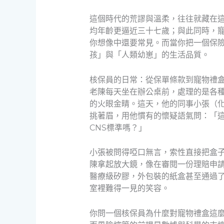
這個時代的荒謬與溫柔，往往就藏在
均年齡更逼近三十七歲；與此同時，
你想像中還要常見。而當你把一個保
孩」與「人類幼崽」的生活品質。
核保員的日常：從保單條款到寵物禮
老陳每天坐在辦公桌前，處理的是各
的火眼金睛。這天，他的同事小張（
挑著眉，用他慣有的懷疑語氣問：「
CNS標準嗎？」
小張被問得啞口無言，索性直接把盒
陳拿起放大鏡，像在審閱一份理賠申
醫療級矽膠，外包裝的紙盒甚至通過了
室裡難得一見的笑容。
你問一個核保員為什麼對寵物禮盒這