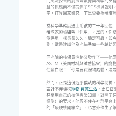
而風險控管的前提是數據與科學的支
盒的供應商不僅提供了SGS檢測證明
字，打算回家研究一下是否要為老貓
當科學準確度遇上毛孩的二十年回憶
老陳家的橘貓叫「保單」，是的，你
像保單一樣長長久久、穩定可靠。如
到。獸醫建議他為老貓準備一些輔助
但老陳的核保員性格又發作了——他
ASTM（美國材料與試驗協會）的寵
住翻白眼：「你是要買禮物給貓，還
然而，正是這份近乎偏執的科學精神，
設計不僅標榜
寵物 質感生活
，更在官
甚至用自己的核保專業知識，對照了這
標準）的要求。他忍不住在社群平台
的「最硬核開箱文」，也意外催生了