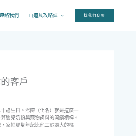
連絡我們
山道具攻略誌
找我們聊聊
你的客戶
二十歲生日。老陳（化名）就是這麼一
計算嬰兒奶粉與寵物飼料的開銷槓桿。
現，家裡那隻年紀比他工齡還大的橘