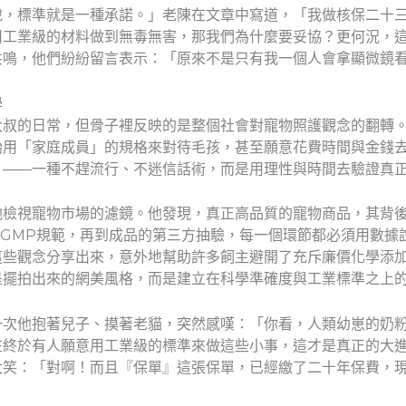
說，標準就是一種承諾。」老陳在文章中寫道，「我做核保二十
用工業級的材料做到無毒無害，那我們為什麼要妥協？更何況，
共鳴，他們紛紛留言表示：「原來不是只有我一個人會拿顯微鏡
學
大叔的日常，但骨子裡反映的是整個社會對寵物照護觀念的翻轉
始用「家庭成員」的規格來對待毛孩，甚至願意花費時間與金錢
」——一種不趕流行、不迷信話術，而是用理性與時間去驗證真
他檢視寵物市場的濾鏡。他發現，真正高品質的寵物商品，其背
的GMP規範，再到成品的第三方抽驗，每一個環節都必須用數據
這些觀念分享出來，意外地幫助許多飼主避開了充斥廉價化學添
是擺拍出來的網美風格，而是建立在科學準確度與工業標準之上
一次他抱著兒子、摸著老貓，突然感嘆：「你看，人類幼崽的奶
在終於有人願意用工業級的標準來做這些小事，這才是真正的大
大笑：「對啊！而且『保單』這張保單，已經繳了二十年保費，