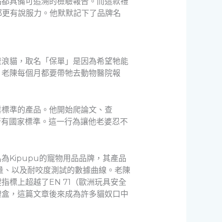
品都具備可追溯的檢驗報告。而這款禮
都更有說服力。他默默記下了品牌名
流浪貓，取名「保單」是因為希望牠能
，老陳每個月都要帶牠去動物醫院報
業標準的產品。他開始爬論文、查
否有國家標準。這一行為讓他老婆忍不
Kipupu的寵物用品品牌，其產品
量、以及耐咬度測試的數據曲線。老陳
標上超越了EN 71（歐洲玩具安全
禮盒，這篇文章後來成為許多貓奴口中