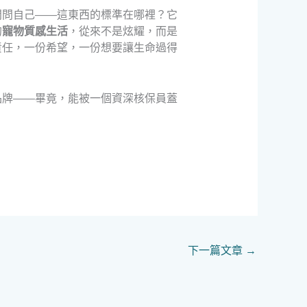
問問自己——這東西的標準在哪裡？它
的
寵物質感生活
，從來不是炫耀，而是
責任，一份希望，一份想要讓生命過得
品牌——畢竟，能被一個資深核保員蓋
下一篇文章
→