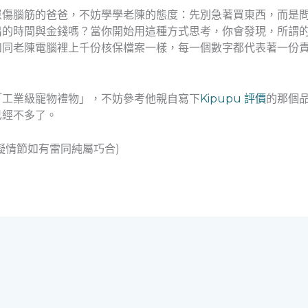
崽傷腦筋的爸爸，不妨學學老陳的態度：先別急著買東西，而是
出的時間與金錢嗎？當你開始用這種方式思考，你會發現，所謂
如同老陳電腦裡上千份核保檔案一樣，每一個數字都代表著一份
「工業級寵物禮物」，不妨參考他親自寫下
Kipupu 評價
的那個
已經不多了。
擬情節如有雷同純屬巧合)