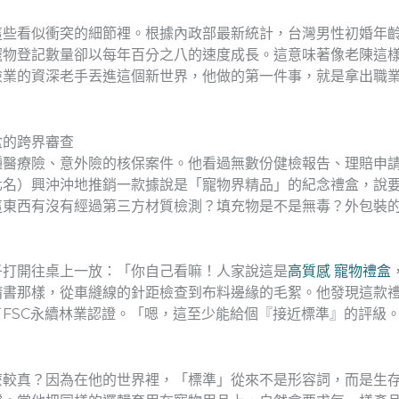
這些看似衝突的細節裡。根據內政部最新統計，台灣男性初婚年
寵物登記數量卻以每年百分之八的速度成長。這意味著像老陳這
險業的資深老手丟進這個新世界，他做的第一件事，就是拿出職
盒的跨界審查
種醫療險、意外險的核保案件。他看過無數份健檢報告、理賠申
化名）興沖沖地推銷一款據說是「寵物界精品」的紀念禮盒，說
這東西有沒有經過第三方材質檢測？填充物是不是無毒？外包裝
子打開往桌上一放：「你自己看嘛！人家說這是
高質感 寵物禮盒
請書那樣，從車縫線的針距檢查到布料邊緣的毛絮。他發現這款
FSC永續林業認證。「嗯，這至少能給個『接近標準』的評級
麼較真？因為在他的世界裡，「標準」從來不是形容詞，而是生