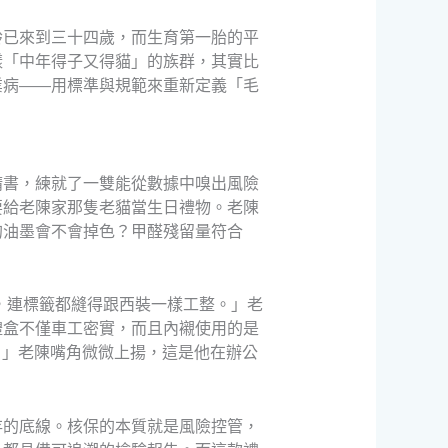
齡已來到三十四歲，而生育第一胎的平
樣「中年得子又得貓」的族群，其實比
業病——用標準與規範來重新定義「毛
請書，練就了一雙能從數據中嗅出風險
要給老陳家那隻老貓當生日禮物。老陳
的油墨會不會掉色？甲醛殘留量符合
，連標籤都縫得跟西裝一樣工整。」老
禮盒不僅車工密實，而且內襯使用的是
。」老陳嘴角微微上揚，這是他在辦公
存的底線。核保的本質就是風險控管，