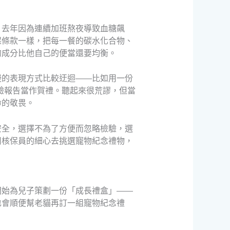
，去年因為連續加班熬夜導致血糖飆
保條款一樣，把每一餐的碳水化合物、
的成分比他自己的便當還要均衡。
漫的表現方式比較迂迴——比如用一份
驗報告當作賀禮。聽起來很荒謬，但當
命的敬畏。
安全，選擇不為了方便而忽略檢驗，選
用核保員的細心去挑選寵物紀念禮物，
開始為兒子策劃一份「成長禮盒」——
也會順便幫老貓再訂一組寵物紀念禮