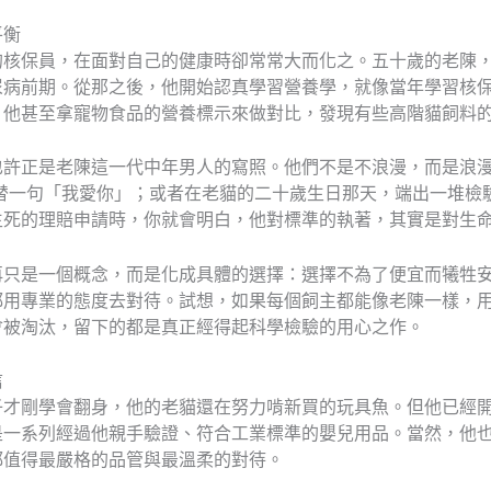
平衡
的核保員，在面對自己的健康時卻常常大而化之。五十歲的老陳
尿病前期。從那之後，他開始認真學習營養學，就像當年學習核
。他甚至拿寵物食品的營養標示來做對比，發現有些高階貓飼料
也許正是老陳這一代中年男人的寫照。他們不是不浪漫，而是浪
替一句「我愛你」；或者在老貓的二十歲生日那天，端出一堆檢
生死的理賠申請時，你就會明白，他對標準的執著，其實是對生
再只是一個概念，而是化成具體的選擇：選擇不為了便宜而犧牲
都用專業的態度去對待。試想，如果每個飼主都能像老陳一樣，
會被淘汰，留下的都是真正經得起科學檢驗的用心之作。
信
子才剛學會翻身，他的老貓還在努力啃新買的玩具魚。但他已經
是一系列經過他親手驗證、符合工業標準的嬰兒用品。當然，他
都值得最嚴格的品管與最溫柔的對待。