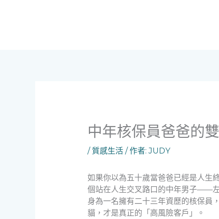
跳
至
主
要
內
容
中年核保員爸爸的
/
質感生活
/ 作者:
JUDY
如果你以為五十歲當爸爸已經是人生
個站在人生交叉路口的中年男子——
身為一名擁有二十三年資歷的核保員
貓，才是真正的「高風險客戶」。