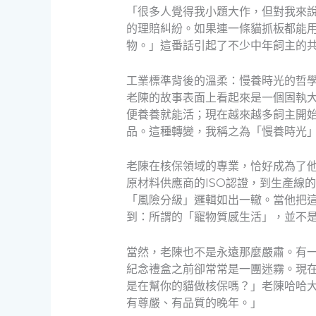
「很多人覺得我小題大作，但對我來
的理賠糾紛。如果連一條貓抓板都能
物。」這番話引起了不少中年飼主的
工業標準背後的溫柔：慢養時光的哲
老陳的故事表面上看起來是一個固執
便養養就能活；現在越來越多飼主開
品。這種轉變，我稱之為「慢養時光
老陳在核保領域的專業，恰好成為了
原材料供應商的ISO認證，到生產線
「風險分級」邏輯如出一轍。當他把
到：所謂的「寵物質感生活」，並不
當然，老陳也不是永遠那麼嚴肅。有
紀念禮盒之前卻常常是一團迷霧。現
是在幫你的貓做核保嗎？」老陳哈哈
有尊嚴、有品質的晚年。」