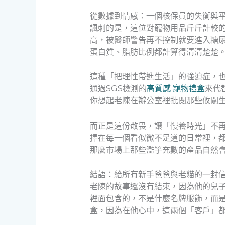
從數據到情感：一個核保員的失衡與
諷刺的是，這位對寵物用品斤斤計較
高，被醫師警告再不控制就要進入糖
蛋白質、脂肪比例都計算得清清楚楚
這種「把理性帶進生活」的強迫症，
通過SGS檢測的
高質感 寵物禮盒
來代
你想起老陳在辦公室裡批閱那些攸關
而正是這份敬畏，讓「慢養時光」不
擇在每一個看似微不足道的日常裡，
那麼市場上那些濫竽充數的產品自然
結語：給所有新手爸爸與老貓的一封
老陳的故事還沒有結束，因為他的兒
裡面包含的，不是什麼名牌服飾，而
盒，因為在他心中，這兩個「客戶」