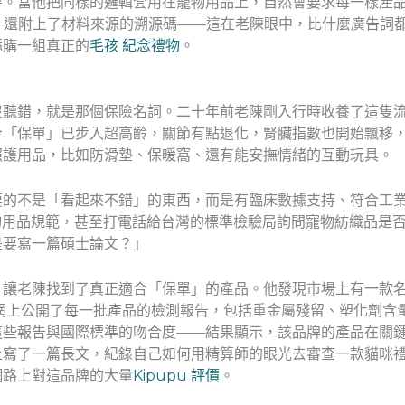
撐。當他把同樣的邏輯套用在寵物用品上，自然會要求每一樣產
，還附上了材料來源的溯源碼——這在老陳眼中，比什麼廣告詞
添購一組真正的
毛孩 紀念禮物
。
沒聽錯，就是那個保險名詞。二十年前老陳剛入行時收養了這隻
今「保單」已步入超高齡，關節有點退化，腎臟指數也開始飄移
照護用品，比如防滑墊、保暖窩、還有能安撫情緒的互動玩具。
要的不是「看起來不錯」的東西，而是有臨床數據支持、符合工
物用品規範，甚至打電話給台灣的標準檢驗局詢問寵物紡織品是
是要寫一篇碩士論文？」
讓老陳找到了真正適合「保單」的產品。他發現市場上有一款名為
網上公開了每一批產品的檢測報告，包括重金屬殘留、塑化劑含
些報告與國際標準的吻合度——結果顯示，該品牌的產品在關鍵指
上寫了一篇長文，紀錄自己如何用精算師的眼光去審查一款貓咪
網路上對這品牌的大量
Kipupu 評價
。