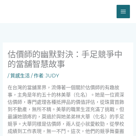
跳
至
主
要
內
容
估價師的幽默對決：手足競爭中
的當舖智慧故事
/
質感生活
/ 作者:
JUDY
在台灣的當舖業界，流傳著一個關於估價師的有趣故
事，主角是年約五十的林美華（化名）。她是一位資深
估價師，專門處理各種抵押品的價值評估，從珠寶首飾
到不動產，無所不精。美華的職業生涯充滿了挑戰，但
最讓她頭疼的，莫過於與她弟弟林大華（化名）的手足
競爭。大華同樣是估價師，兩人從小就愛較勁，從學校
成績到工作表現，無一不鬥。這次，他們的競爭舞臺搬