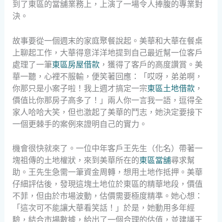
到了東區的當舖業務上，上演了一場令人捧腹的專業對
決。
故事要從一個週末的家庭聚餐說起。美華和大華在餐桌
上聊起工作，大華得意洋洋地提到自己最近幫一位客戶
處理了一筆
東區房屋借款
，獲得了客戶的高度讚賞。美
華一聽，心裡不服輸，便笑著回應：「哎呀，弟弟啊，
你那只是小案子啦！我上週才搞定一宗
東區土地借款
，
價值比你那房子高多了！」兩人你一言我一語，逗得全
家人哈哈大笑，但也激起了美華的鬥志，她決定要接下
一個更棘手的案例來證明自己的實力。
機會很快就來了。一位中年客戶王先生（化名）帶著一
塊祖傳的土地權狀，來到美華所在的
東區當舖
尋求幫
助。王先生急需一筆資金周轉，想用土地作抵押。美華
仔細評估後，發現這塊土地位於東區的精華地段，價值
不菲，但由於市場波動，估價需要極度精準。她心想：
「這次可不能讓大華看笑話！」於是，她動用多年經
驗，結合市場數據，給出了一個合理的估值，並建議王