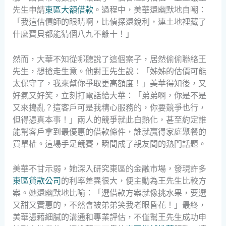
先生申請
東區大額借款
。過程中，美華還幽默地自嘲：
「我這估價師的眼睛啊，比偵探還銳利，連土地裡藏了
什麼寶貝都能猜個八九不離十！」
然而，大華不知從哪聽說了這個案子，居然偷偷聯絡王
先生，想搶走生意。他對王先生說：「姊姊的估價可能
太保守了，我來幫你爭取更高額度！」美華得知後，又
好氣又好笑，立刻打電話給大華：「弟弟啊，你是不是
又來搗亂？這客戶可是我精心服務的，你要競爭也行，
但得憑真本事！」兩人的競爭就此白熱化，甚至約定誰
能幫客戶拿到最優惠的借款條件，誰就贏得家庭聚餐的
買單權。這場手足競賽，瞬間成了親友間的熱門話題。
美華不甘示弱，她深入研究東區的金融市場，發現許多
東區貸款公司
的利率差異很大，便主動為王先生比較方
案。她還幽默地比喻：「選借款方案就像挑水果，要選
又甜又實惠的，不然會被弟弟笑我老眼昏花！」最終，
美華憑藉細膩的溝通和專業評估，不僅幫王先生成功申