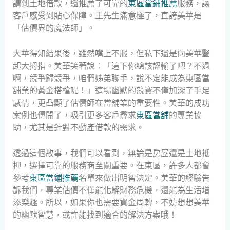
請到土地借款，還推薦了可靠的
東區當鋪推薦
服務，讓
客戶感受到貼心保障。王先生滿意極了，直誇美華是
「估價界的魔法師」。
大華得知結果後，雖然嘴上不服，但私下還是向美華豎
起大拇指。美華笑著說：「這下你總該認輸了吧？不過
啊，競爭歸競爭，咱們姊弟聯手，說不定能成為東區當
舖業的黃金搭檔呢！」這場幽默的競賽不僅加深了手足
感情，更凸顯了估價師在當舖業的重要性。美華的成功
案例也傳開了，吸引更多客戶尋求
東區當舖
的專業協
助，尤其是針對不動產借款的需求。
透過這個故事，我們可以看到，無論是房屋還是土地抵
押，選擇可靠的服務商至關重要。在東區，許多人都會
參考
東區當鋪推薦
名單來做出明智決定。美華的經驗告
訴我們，專業估價不僅能化解財務危機，還能為生活增
添樂趣。所以，如果你也需要資金周轉，不妨想想美華
的幽默智慧，或許能找到適合的解決方案哦！