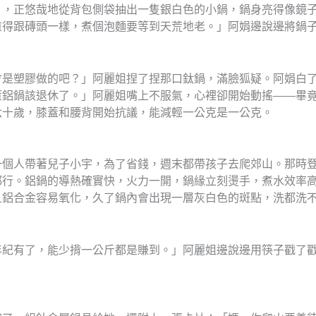
），正悠哉地從背包側袋抽出一隻銀白色的小鍋，鍋身亮得像鏡
重得跟磚頭一樣，煮個泡麵要等到天荒地老。」阿娟邊說邊將鍋
會是塑膠做的吧？」阿麗姐捏了捏那口鈦鍋，滿臉狐疑。阿娟白
董鋁鍋該退休了。」阿麗姐嘴上不服氣，心裡卻開始動搖——畢
六十歲，膝蓋和腰背開始抗議，能減輕一公克是一公克。
一個人帶著兒子小宇，為了省錢，週末都帶孩子去爬郊山。那時
都行。鋁鍋的導熱確實快，火力一開，鍋緣立刻燙手，煮水效率
且鋁合金容易氧化，久了鍋內會出現一層灰白色的斑點，洗都洗
年紀有了，能少揹一公斤都是賺到。」阿麗姐邊說邊用筷子戳了