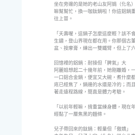
坐在旁邊的是她的老山友阿娟（化名
嘛幫幫忙，換一咖鈦鍋啦！你這鋁鍋
往上冒。
「夭壽喔，這鍋子怎麼這麼輕？該不
生鏽，登山界現在都在用。你那個古
盆、按摩膏，練出一雙鐵臂，但上了
回憶裡的鋁鍋：耐操但「脾氣」大
阿麗姐想起二十幾年前，她剛離婚，
一口鋁合金鍋，便宜又大碗，煮什麼
底已經焦了，鍋邊的水還是冷的；而
著走遠程路線，簡直是體力考驗。
「以前年輕嘛，揹重當練身體，現在
經黏了一層焦黑的麵條。
兒子帶回來的鈦鍋：輕量但「傲嬌」