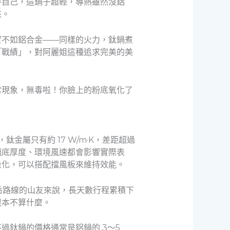
待自己，這鍋子超輕，導熱雖然沒鋁
來。
實不如鋁合金——同樣的火力，鈦鍋煮
「戰績」，對阿麗姐這種追求完美的美
常現象，無毒啦！你臉上的粉底氧化了
金屬只有約 17 W/m·K，差距超過
鍋底厚度、環境風速都會影響實際表
量化，可以搭配擋風板來維持效能。
爬百岳路線的山友來說，長天數行程累積下
根本不算什麼。
鈦鍋的價格通常是鋁鍋的 3～5