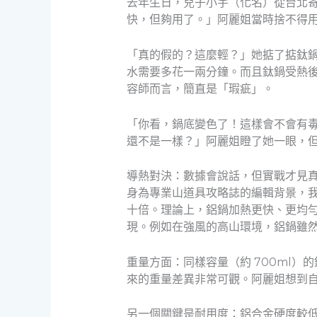
去年生日，兒子小宇（化名）從台北
快，但夠用了。」阿麗姐當時捨不得
「真的假的？這麼輕？」她掂了掂鈦
水需要多花一兩分鐘。而且鈦鍋受熱
容師而言，簡直是「瑕疵」。
「你看，鍋底變色了！這樣會不會有
還不是一樣？」阿麗姐瞪了她一眼，
導熱對決：數據會說話，但實戰才見
身為專業山道具攻略誌的編輯背景，我們來
十倍。理論上，鋁鍋加熱更快、更均
現。例如在強風的高山環境，鋁鍋雖
重量方面：同樣容量（約 700ml）的
來的重量差異非常可觀。阿麗姐想到
另一個關鍵是耐用度：鋁合金硬度較低