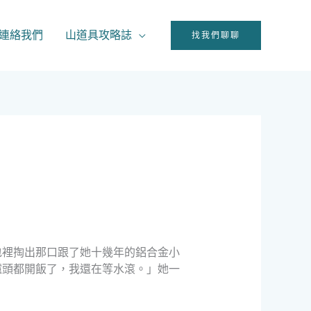
連絡我們
山道具攻略誌
找我們聊聊
包裡掏出那口跟了她十幾年的鋁合金小
爐頭都開飯了，我還在等水滾。」她一