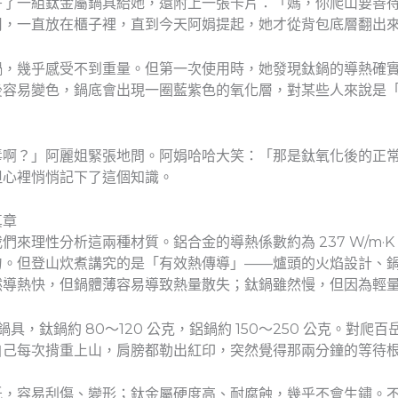
寄了一組鈦金屬鍋具給她，還附上一張卡片：「媽，你爬山要善
用，一直放在櫃子裡，直到今天阿娟提起，她才從背包底層翻出
鍋，幾乎感受不到重量。但第一次使用時，她發現鈦鍋的導熱確
後容易變色，鍋底會出現一圈藍紫色的氧化層，對某些人來說是
毒啊？」阿麗姐緊張地問。阿娟哈哈大笑：「那是鈦氧化後的正
但心裡悄悄記下了這個知識。
真章
理性分析這兩種材質。鋁合金的導熱係數約為 237 W/m·K，鈦
勻。但登山炊煮講究的是「有效熱傳導」——爐頭的火焰設計、
然導熱快，但鍋體薄容易導致熱量散失；鈦鍋雖然慢，但因為輕
鍋具，鈦鍋約 80～120 公克，鋁鍋約 150～250 公克。對
自己每次揹重上山，肩膀都勒出紅印，突然覺得那兩分鐘的等待
，容易刮傷、變形；鈦金屬硬度高、耐腐蝕，幾乎不會生鏽。不過