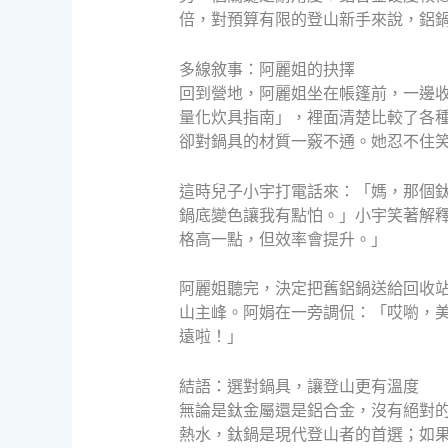
倍，對預算有限的登山新手來說，鋁
多線敘事：阿麗姐的抉擇
回到營地，阿麗姐坐在帳篷前，一邊
量化炊具指南」，裡面清楚比較了各
卻對鍋具的材質一竅不通。她忍不住
這時兒子小宇打電話來：「媽，那個
鍋底變色讓我有點怕。」小宇笑著解
格高一點，但效率會提升。」
阿麗姐聽完，決定把舊鋁鍋送給回收
山主峰。阿娟在一旁調侃：「哎喲，
遠啦！」
結語：選對鍋具，讓登山更有溫度
無論是鈦金屬還是鋁合金，沒有絕對
熱水，鈦鍋是現代登山者的首選；如