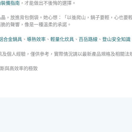
山裝備指南
，才能做出不後悔的選擇。
晶晶，放進背包側袋。她心想：「以後爬山，鍋子要輕，心也要
清脆的聲響，像是一種溫柔的承諾。
鋁合金鍋具
、
導熱效率
、
輕量化炊具
、
百岳路線
、
登山安全知識
訊及個人經驗，僅供參考，實際情況請以最新產品規格及相關法
？省瓦斯與高效率的極致