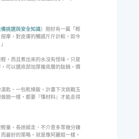
裝備挑選與安全知識
）剛好有一篇「輕
、按摩，對皮膚的觸感斤斤計較，如今
！」
很輕，而且煮出來的水沒有怪味。只是
好，可以選底部加厚複底層的鈦鍋，價
疊湯匙、一包乾燥飯，計畫下次挑戰玉
跟做臉一樣，都要『懂材料』才能走得
致輕量、長途縱走、不介意多等幾分鐘
。而最好的策略，就是像阿麗姐一樣，