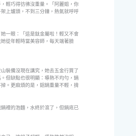
子，輕巧得彷彿沒重量。「阿麗姐，你
子架上爐頭，不到三分鐘，熱氣就呼呼
了她一眼：「這是鈦金屬啦！輕又不會
竟她從年輕時當美容師，每天端著臉
登山裝備沒現在講究，她去五金行買了
高。但缺點也很明顯：導熱不均勻，鍋
不掉。更麻煩的是，鋁鍋重量不輕，揹
戳鍋裡的泡麵，水終於滾了，但鍋底已