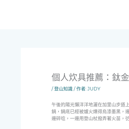
跳
至
主
要
內
容
個人炊具推薦：鈦金屬
/
登山知識
/ 作者:
JUDY
午後的陽光懶洋洋地灑在加里山步道
鍋，鍋底已經被爐火燻得烏漆墨黑，
邊碎唸，一邊用登山杖撥弄著火苗，