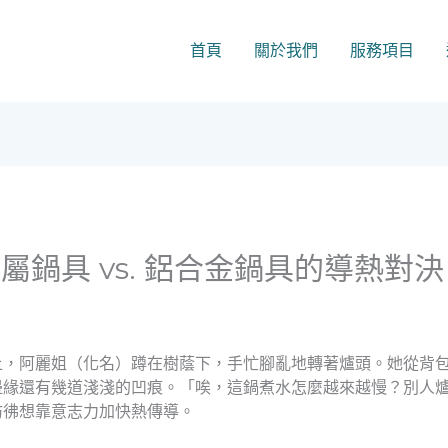
首頁
關於我們
服務項目
鍋具 vs. 鋁合金鍋具的導熱對決
上，阿麗姐（化名）蹲在樹蔭下，手忙腳亂地轉著爐頭。她從背
邊緣還有幾道淺淺的凹痕。「唉，這鍋煮水怎麼越來越慢？別人
彷彿想靠意志力加快熱傳導。