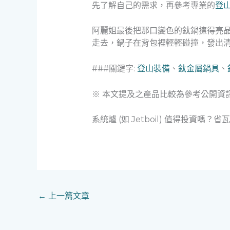
先了解自己的需求，再參考專業的
登
阿麗姐最後把那口變色的鈦鍋擦得亮
走去，鍋子在背包裡輕輕碰撞，發出
###關鍵字:
登山裝備
、
鈦金屬鍋具
、
※ 本文提及之產品比較為參考公開資
系統爐 (如 Jetboil) 值得投資嗎
←
上一篇文章