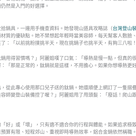
鍋仍然是入門的好選擇。
收拾鍋具，一邊用手機查資料。她發現山道具攻略誌（
台灣登山
種材質的優缺點。她不禁想起年輕時當美容師，每天幫客人敷臉
笑了：「以前挑粉撲挑半天，現在挑鍋子也挑半天，有夠三八啦
鈦鍋用得習慣嗎？」阿麗姐嘆了口氣：「導熱是慢一點，但真的
釋：「那是正常的，鈦鍋就是這樣，不用擔心。如果你想導熱更
站，從此專心使用那口兒子送的鈦鍋。她還順便上網訂了一隻摺
美容師變登山裝備控了喔？」阿麗姐甩了甩頭髮：「廢話！爬山
的「好」或「壞」，只有適不適合你的行程與體能。如果追求極
果預算有限、短程郊山、重視即時導熱效率，鋁合金鍋依然稱職