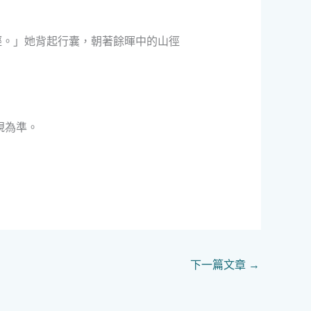
輕。」她背起行囊，朝著餘暉中的山徑
規為準。
下一篇文章
→