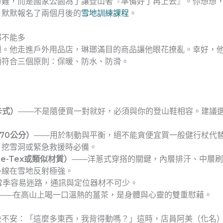
刁難，而是國家公園為了讓登山者『準備好了再上去』。你想想
，默默報名了兩個月後的
雪地訓練課程
。
都不能多
題。他走進戶外用品店，琳瑯滿目的商品讓他眼花撩亂。幸好，
須符合三個原則：保暖、防水、防滑。
：
卡式）
——不是隨便買一對就好，必須與你的登山鞋相容。建議
70公分）
——用於制動與平衡，絕不能貪便宜買一般健行杖代
、挖雪洞或緊急救援時必備。
e-Tex或類似材質）
——洋蔥式穿搭的關鍵，內層排汗、中層刷
外線在雪地反射極強。
雪季容易迷路，通訊與定位器材不可少。
——在高山上喝一口溫熱的薑茶，是身體與心靈的雙重慰藉。
些不安：「這麼多東西，我背得動嗎？」這時，店員阿美（化名