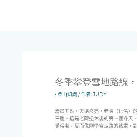
跳
至
主
要
內
容
冬季攀登雪地路線
/
登山知識
/ 作者:
JUDY
清晨五點，天還沒亮，老陳（化名）
三遍。這是老陳退休後的第一個冬天
覺得老，反而像剛學會走路的孩童，