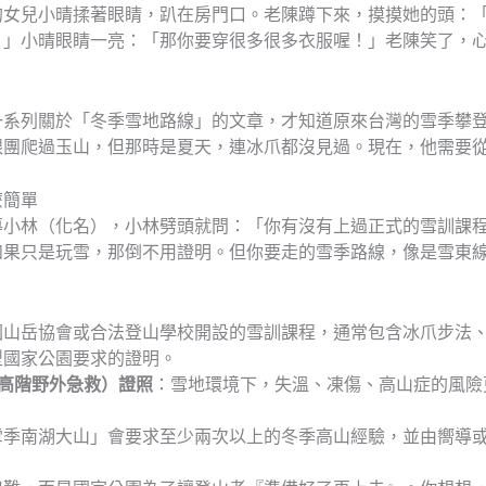
的女兒小晴揉著眼睛，趴在房門口。老陳蹲下來，摸摸她的頭：
。」小晴眼睛一亮：「那你要穿很多很多衣服喔！」老陳笑了，
一系列關於「冬季雪地路線」的文章，才知道原來台灣的雪季攀
跟團爬過玉山，但那時是夏天，連冰爪都沒見過。現在，他需要
麼簡單
導小林（化名），小林劈頭就問：「你有沒有上過正式的雪訓課
如果只是玩雪，那倒不用證明。但你要走的雪季路線，像是雪東
國山岳協會或合法登山學校開設的雪訓課程，通常包含冰爪步法
型國家公園要求的證明。
（高階野外急救）證照
：雪地環境下，失溫、凍傷、高山症的風險
雪季南湖大山」會要求至少兩次以上的冬季高山經驗，並由嚮導