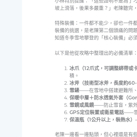
小林特別提醒：「這些證明不是為了
坡上滑落，後果多嚴重？」老陳聽完
特殊裝備：一件都不能少，卻也一件
裝備的挑選，是老陳第二個頭痛的問
知道冬季雪地攀登的「核心裝備」必
以下是他從攻略中整理出的必備清單
冰爪（12爪式，可調整綁帶或
積。
冰斧（技術型冰斧，長度約60-
雪鏟
——在雪地中搭建避難所
保暖中層＋防水透氣外套（Gor
雪鏡或風鏡
——防止雪盲，紫
GPS定位裝置或衛星電話
——
保溫瓶（1公升以上，裝熱水）
老陳一邊看一邊點頭，但心裡還是有