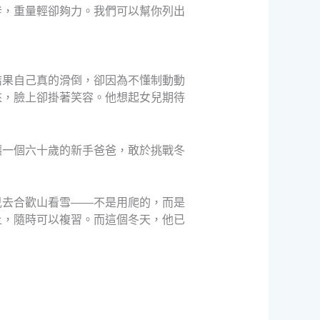
斧，重量輕卻夠力。我們可以幫你列出
結果自己真的滑倒，卻因為不懂制動動
來，臉上卻掛著笑容。他想起女兒期待
讓一個六十歲的新手爸爸，敢於挑戰冬
兒去合歡山看雪——不是用爬的，而是
上，隨時可以複習。而這個冬天，他已