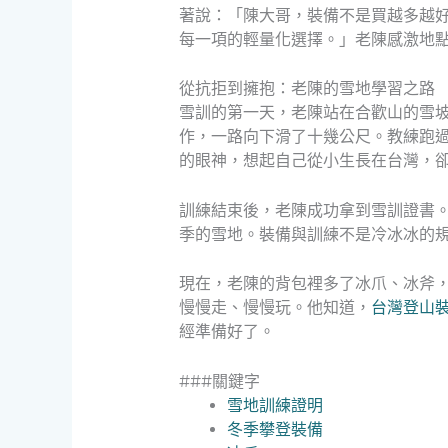
著說：「陳大哥，裝備不是買越多越
每一項的輕量化選擇。」老陳感激地
從抗拒到擁抱：老陳的雪地學習之路
雪訓的第一天，老陳站在合歡山的雪
作，一路向下滑了十幾公尺。教練跑
的眼神，想起自己從小生長在台灣，
訓練結束後，老陳成功拿到雪訓證書
季的雪地。裝備與訓練不是冷冰冰的
現在，老陳的背包裡多了冰爪、冰斧
慢慢走、慢慢玩。他知道，
台灣登山
經準備好了。
###關鍵字
雪地訓練證明
冬季攀登裝備