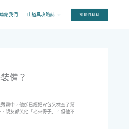
連絡我們
山道具攻略誌
找我們聊聊
殊裝備？
在薄霧中，他卻已經把背包又檢查了第
子，親友都笑他「老來得子」。但他不