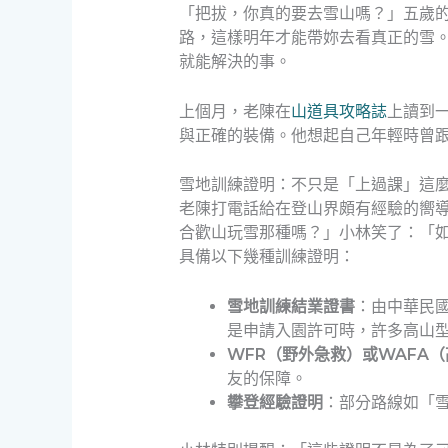
「把拔，你真的要去雪山嗎？」五歲
路，這樣明年才能帶妳去看真正的雪
就能解決的事。
上個月，老陳在
山道具攻略誌
上讀到
與正確的裝備。他想起自己年輕時曾
雪地訓練證明：不只是「上過課」這
老陳打電話給在登山界頗有經驗的嚮
合歡山玩雪那種嗎？」小林笑了：「
具備以下幾種訓練證明：
雪地訓練結業證書
：由中華民
是申請入園許可時，許多高山
WFR（野外急救）或WAFA
友的保障。
攀登經驗證明
：部分路線如「