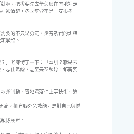
「對啊，把拔要先去學怎麼在雪地裡走
心裡卻清楚，冬季攀登不是「穿很多」
登需要的不只是勇氣，還有紮實的訓練
從頭學起。
程？」老陳愣了一下：「雪訓？就是去
線、志佳陽線，甚至是聖稜線，都需要
、冰斧制動、雪地滑落停止等技術。這
更高，擁有野外急救能力是對自己與隊
或領隊簽證。