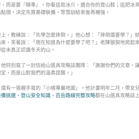
好，而是要『精準』。你看這款冰爪，適合你的登山鞋；這把冰
點點頭，決定先買基礎裝備，等雪訓結束後再補強。
坡上，教練說：「先學怎麼摔倒。」他心想：「摔倒還要學？」
過來，笑著說：「現在知道為什麼要學了吧？」老陳狼狽地爬起
卻從未真正認識冬天的山。
。他特別寫了一封信給山道具攻略誌團隊：「謝謝你們的文章，
規定，而是山對我們的溫柔提醒。」
，還有一張親手寫的「小晴專屬地圖」。他計畫明年二月，帶女
裝備挑選、登山安全知識、百岳路線完整攻略
都在山道具攻略誌