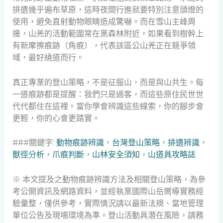
排遺幾乎遍布草原，這時夜間行進就要特別注意頭燈的
使用，避免直射動物眼睛造成驚嚇。而在雪山主峰周
邊，山羌的活動範圍常在黑森林附近，如果看到樹幹上
有新摩擦痕跡（角痕），代表該區公山羌正在競爭領
域，最好繞道而行。
真正專業的登山策略，不是征服山，而是與山共生。每
一道痕跡都是提醒：我們只是過客，而這些原住民世世
代代都住在這裡。當你學會辨識這些線索，你的腳步會
更輕，你的心會更踏實。
###關鍵字:
動物痕跡辨識
，
台灣登山策略
，
排遺辨識
，
獸徑分析
，
爪痕判斷
，
山林安全須知
，
山道具攻略誌
※ 本文提及之動物痕跡辨識方法及相關登山策略，為參
考公開資訊及網路資料，並經執業國際山岳嚮導實務經
驗彙整，僅供參考，實際情況請以最新法規、當地管理
單位公告及現場環境為準。登山活動具潛在風險，請務