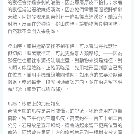
的獸徑會穿過多刺的灌叢，因為那層厚皮不怕扎；水鹿
的獸徑常沿著稜線或溪溝，因為牠們需要開闊視野躲避
天敵。阿娟發現果園東側有一條獸徑直通溪谷，她沒有
封堵，反而在旁種植一排山肉桂，讓動物有食物可吃，
自然就不會闖入果樹區。
登山時，如果迷路又找不到布條，可以嘗試尋找獸徑，
但切記「順著獸徑走，可能更偏離人類路線」——因為
獸徑往往通往水源或陡峭崖壁，對動物來說是捷徑，對
人類可能是險路。正確策略是：先用地形圖判斷自己所
在位置，並用手機離線地圖輔助；如果真的需要沿獸徑
撤退，務必每走一段就回頭確認方向，並在沿途留下明
顯記號（如疊石或綁布條）。
爪痕：樹皮上的加密訊息
台灣黑熊的爪痕是最具威懾力的記號。牠們會用前爪抓
樹幹，留下平行的三道爪痕，高度約在一百五十到二百
公分，若是故意宣示領域，還會站起來留下更高位置的
痕跡。阿娟曾在果園上方的柳杉林看到一棵樹皮被大面