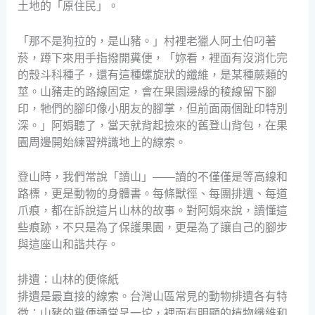
土地的「原住民」。
「那不是狗拉的，是山豬。」村裡老獵人阿土伯叼著
菸，蹲下來用手指撥開糞便，「妳看，裡面有沒消化完
的殼斗科種子，還有這種螺旋狀的纖維，是某種蕨類的
莖。山豬走的路線固定，會在果園邊緣的稜線留下腳
印，牠們的腳印像小朋友的腳掌，但前面兩個趾印特別
深。」阿娟聽了，當天就背起撿來的舊登山背包，在果
園周邊開始練習辨識地上的線索。
登山時，我們常說「讀山」——讀的不僅僅是等高線和
路標，更是動物的身體書。每條獸徑、每團排遺、每道
爪痕，都在訴說這片山林的故事。對阿娟來說，讀懂這
些痕跡，不只是為了保護果園，更是為了讓自己的腳步
與這座山和諧共存。
排遺：山林的便條紙
排遺是最直接的線索。台灣山區常見的動物排遺各有特
徵：山豬的糞便通常呈一坨，裡面有明顯的植物纖維和