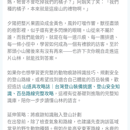
媽，牠會不會吃掉我們的橘子？」阿娟笑了笑：「我們
種的橘子，本來就是這座山的禮物啊。」
夕陽把整片果園染成金黃色，風鈴叮噹作響，獸徑盡頭
的樹影裡，似乎還有更多閃爍的眼睛。山從來不屬於
誰，而我們能做的，就是在每一道爪痕、每一團排遺、
每一條小徑中，學習如何成為一個有禮貌的訪客。至於
那頭小山豬後來有沒有再來——也許下次你親自走進這
片山林，就能找到答案。
如果你也想學習更完整的動物痕跡辨識技巧、規劃安全
的登山路線，或希望找到適合自己體能的百岳裝備，歡
迎造訪
山道具攻略誌｜台灣登山裝備挑選、登山安全知
識、百岳路線完整攻略
，這裡有從基礎到進階的完整知
識庫，陪你一步步讀懂山林的語言。
延伸策略：將痕跡知識融入登山計劃
在出發前，除了檢查氣象和路線，也建議先查詢該區域
常見的野生動物種類。例如在能高安東軍路線，水鹿的