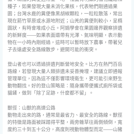
種子，如果發現大量未消化果核，代表牠們剛通過果
園；台灣水鹿的糞便像黑胡椒顆粒，一粒粒散落，常出
現在箭竹草原或水源地附近；山羌的糞便則較小，呈橢
圓狀，有時會堆成小丘。阿娟學會在果園邊界觀察排遺
的新鮮度——如果表面還帶有光澤、氣味明顯，表示動
物在一小時內剛經過，這時可以暫時放下農事，帶著兒
子去遠處安全路線散步，避開可能的衝突。
登山者也可以透過排遺判斷營地安全。比方在熱門百岳
路線，若發現大量人類排遺未妥善掩埋，建議立即通報
管理單位，因為這不僅影響環境衛生，更可能引來野生
動物翻找。好的登山策略是：隨身攜帶便攜式廁所袋或
貓鏟，做到「除了足跡，什麼都不留」。
獸徑：山獸的高速公路
動物走出來的路，通常是最省力、最安全的路線。獸徑
的特徵是路面被踩踏得平整，兩旁雜草往兩側傾倒，寬
度約三十到五十公分，高度則視動物體型而定——山豬