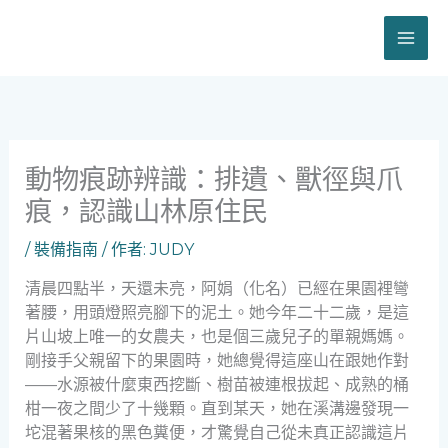
跳
至
主
要
內
容
動物痕跡辨識：排遺、獸徑與爪
痕，認識山林原住民
/
裝備指南
/ 作者:
JUDY
清晨四點半，天還未亮，阿娟（化名）已經在果園裡彎
著腰，用頭燈照亮腳下的泥土。她今年二十二歲，是這
片山坡上唯一的女農夫，也是個三歲兒子的單親媽媽。
剛接手父親留下的果園時，她總覺得這座山在跟她作對
——水源被什麼東西挖斷、樹苗被連根拔起、成熟的桶
柑一夜之間少了十幾顆。直到某天，她在溪溝邊發現一
坨混著果核的黑色糞便，才驚覺自己從未真正認識這片