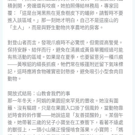
積剝開，旁邊還有咬痕，她拍照傳給林務局，專家回
覆：「這是台灣黑熊在覓食樹皮下的蟻卵，請暫時不要
進入該區域。」那一刻她才明白，自己不是這座山的
「主人」，而是與野生動物共享農地的房客。
對登山者而言，發現爪痕時不必驚慌，但需提高警覺。
保持安靜、結伴而行，避免在清晨或黃昏單獨經過可能
有熊活動的區域。如果是在夏季，也要留意另一種爪痕
——黃喉貂的細長抓痕，牠們常在帳篷附近留下氣味標
記，這時應將食物確實密封懸掛，避免吸引小型食肉目
動物。
開放式結局：山教會我們的事
那一年冬天，阿娟的果園迎來罕見的豐收。她沒有圍
籬、沒有驅趕，只是在果園入口掛了個風鈴，當動物靠
近時會鈴鈴作響——她說這是「友善提醒鈴」。某個午
後，她帶著三歲的兒子小寶坐在工寮簷下，看著不遠處
的獸徑上，一頭小山豬正慢慢啃食落果。小寶問：「媽