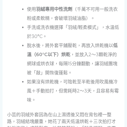
使用
羽絨專用中性洗劑
（千萬不可用一般洗衣
粉或柔軟精，會破壞羽絨油脂）。
手洗或洗衣機選擇「羽絨/輕柔模式」，水溫低
於30°C。
脫水後，將外套平鋪壓乾，再放入烘乾機以
低
溫（60°C以下）烘乾
，並放入2～3顆乾淨的
網球或烘衣球，每隔15分鐘翻動，讓羽絨團塊
被「敲」開恢復蓬鬆。
如果沒有烘乾機，可陰乾至半乾後用吹風機冷
風＋手動拍打，但需耗時2～3天，且容易有霉
味。
小芸的羽絨外套因為在山上濕透後又悶在背包裡一整
路，羽絨結塊嚴重，她花了兩天低溫烘乾＋三次拍打才