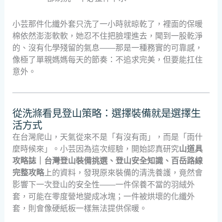
小芸那件化纖外套只洗了一小時就晾乾了，裡面的保暖
棉依然澎澎軟軟，她忍不住把臉埋進去，聞到一股乾淨
的、沒有化學殘留的氣息——那是一種務實的可靠感，
像極了單親媽媽每天的節奏：不追求完美，但要能扛住
意外。
從洗滌看見登山策略：選擇裝備就是選擇生
活方式
在台灣爬山，天氣從來不是「有沒有雨」，而是「雨什
麼時候來」。小芸因為這次經驗，開始認真研究
山道具
攻略誌｜台灣登山裝備挑選、登山安全知識、百岳路線
完整攻略
上的資料，發現原來裝備的清洗養護，竟然會
影響下一次登山的安全性——一件保養不當的羽絨外
套，可能在零度營地變成冰塊；一件被烘壞的化纖外
套，則會像硬紙板一樣無法提供保暖。