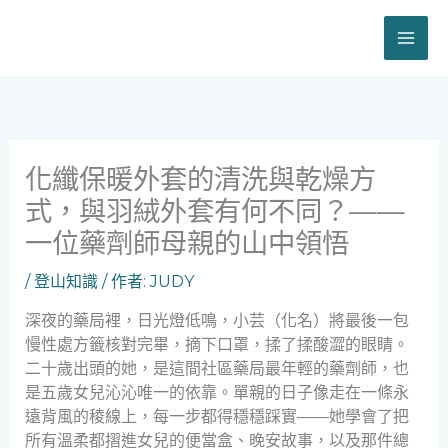
跳
至
主
要
內
容
化纖保暖外套的清洗與乾燥方
式，與羽絨外套有何不同？——
一位藥劑師母親的山中領悟
/
登山知識
/ 作者:
JUDY
深夜的藥局裡，日光燈低鳴，小芸（化名）將最後一包
慢性處方籤核對完畢，摘下口罩，揉了揉酸澀的眼睛。
二十歲出頭的她，是這間社區藥局最年輕的藥劑師，也
是五歲女兒沁沁唯一的依靠。單親的日子像走在一條永
遠背風的稜線上，每一步都得穩穩踩實——她學會了把
所有溫柔都摺進女兒的便當盒、晚安故事，以及那件總