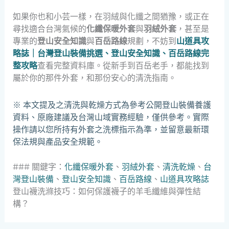
如果你也和小芸一樣，在羽絨與化纖之間猶豫，或正在
尋找適合台灣氣候的
化纖保暖外套
與
羽絨外套
，甚至是
專業的
登山安全知識
與
百岳路線
規劃，不妨到
山道具攻
略誌｜台灣登山裝備挑選、登山安全知識、百岳路線完
整攻略
查看完整資料庫。從新手到百岳老手，都能找到
屬於你的那件外套，和那份安心的清洗指南。
※ 本文提及之清洗與乾燥方式為參考公開登山裝備養護
資料、原廠建議及台灣山域實務經驗，僅供參考。實際
操作請以您所持有外套之洗標指示為準，並留意最新環
保法規與產品安全規範。
### 關鍵字：
化纖保暖外套
、
羽絨外套
、
清洗乾燥
、
台
灣登山裝備
、
登山安全知識
、
百岳路線
、
山道具攻略誌
登山襪洗滌技巧：如何保護襪子的羊毛纖維與彈性結
構？