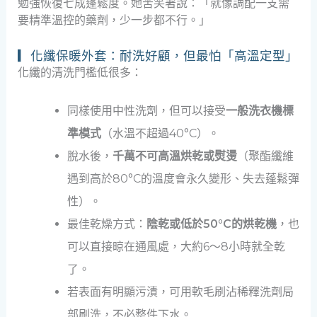
勉強恢復七成蓬鬆度。她苦笑著說：「就像調配一支需
要精準溫控的藥劑，少一步都不行。」
▎化纖保暖外套：耐洗好顧，但最怕「高溫定型」
化纖的清洗門檻低很多：
同樣使用中性洗劑，但可以接受
一般洗衣機標
準模式
（水溫不超過40°C）。
脫水後，
千萬不可高溫烘乾或熨燙
（聚酯纖維
遇到高於80°C的溫度會永久變形、失去蓬鬆彈
性）。
最佳乾燥方式：
陰乾或低於50°C的烘乾機
，也
可以直接晾在通風處，大約6～8小時就全乾
了。
若表面有明顯污漬，可用軟毛刷沾稀釋洗劑局
部刷洗，不必整件下水。