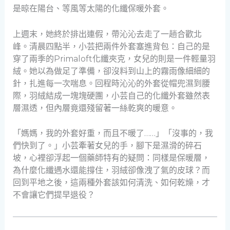
是晾在陽台、等風等太陽的化纖保暖外套。
上週末，她終於排出連假，帶沁沁去走了一趟合歡北
峰。清晨四點半，小芸把兩件外套塞進背包：自己的是
穿了兩季的Primaloft化纖夾克，女兒的則是一件輕量羽
絨。她以為做足了準備，卻沒料到山上的霧雨像細細的
針，扎進每一次喘息。回程時沁沁的外套從帽兜濕到腰
際，羽絨結成一塊塊硬團，小芸自己的化纖外套雖然表
層濕透，但內層竟還殘留著一絲乾爽的暖意。
「媽媽，我的外套好重，而且不暖了……」「沒事的，我
們快到了。」小芸牽著女兒的手，腳下是濕滑的碎石
坡，心裡卻浮起一個藥師特有的疑問：同樣是保暖層，
為什麼化纖遇水還能撐住，羽絨卻像洩了氣的皮球？而
回到平地之後，這兩種外套該如何清洗、如何乾燥，才
不會讓它們提早退役？