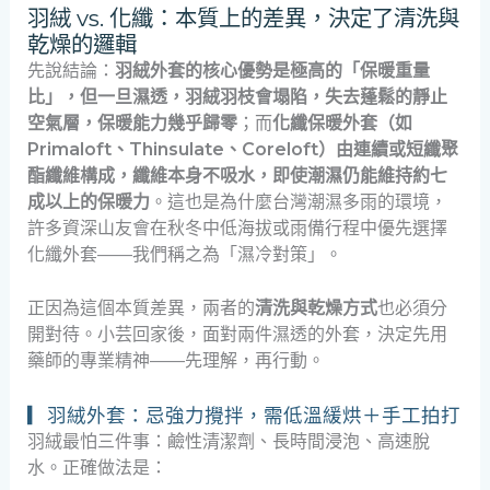
羽絨 vs. 化纖：本質上的差異，決定了清洗與
乾燥的邏輯
先說結論：
羽絨外套的核心優勢是極高的「保暖重量
比」，但一旦濕透，羽絨羽枝會塌陷，失去蓬鬆的靜止
空氣層，保暖能力幾乎歸零
；而
化纖保暖外套（如
Primaloft、Thinsulate、Coreloft）由連續或短纖聚
酯纖維構成，纖維本身不吸水，即使潮濕仍能維持約七
成以上的保暖力
。這也是為什麼台灣潮濕多雨的環境，
許多資深山友會在秋冬中低海拔或雨備行程中優先選擇
化纖外套——我們稱之為「濕冷對策」。
正因為這個本質差異，兩者的
清洗與乾燥方式
也必須分
開對待。小芸回家後，面對兩件濕透的外套，決定先用
藥師的專業精神——先理解，再行動。
▎羽絨外套：忌強力攪拌，需低溫緩烘＋手工拍打
羽絨最怕三件事：鹼性清潔劑、長時間浸泡、高速脫
水。正確做法是：