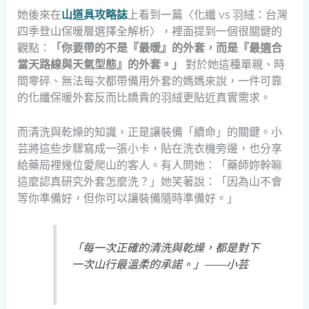
她後來在
山道具攻略誌
上看到一篇〈化纖 vs 羽絨：台灣
四季登山保暖層選擇全解析〉，裡面提到一個很關鍵的
觀點：
「你要帶的不是『最暖』的外套，而是『最適合
當天路線與天氣型態』的外套。」
對於她這種單親、時
間零碎、無法每次都帶備用外套的媽媽來說，一件可靠
的化纖保暖外套反而比嬌貴的羽絨更貼近真實需求。
而清洗與乾燥的知識，正是讓裝備「續命」的關鍵。小
芸將這些步驟寫成一張小卡，貼在洗衣機旁邊，也分享
給藥局裡幾位愛爬山的客人。有人問她：「藥師妳幹嘛
這麼認真研究外套怎麼洗？」她笑著說：「因為山不會
等你準備好，但你可以讓裝備隨時準備好。」
「每一次正確的清洗與乾燥，都是對下
一次山行最溫柔的承諾。」——小芸