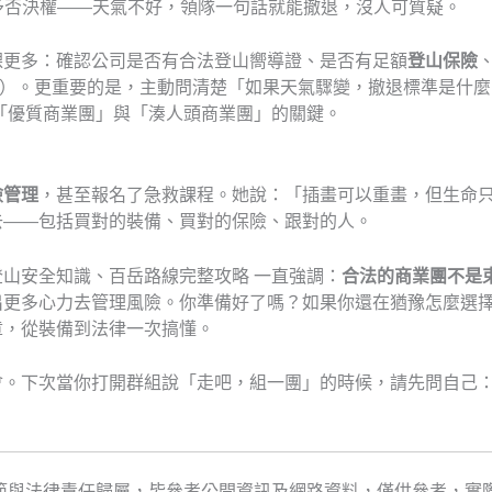
予否決權——天氣不好，領隊一句話就能撤退，沒人可質疑。
課更多：確認公司是否有合法登山嚮導證、是否有足額
登山保險
1:5）。更重要的是，主動問清楚「如果天氣驟變，撤退標準是
「優質商業團」與「湊人頭商業團」的關鍵。
險管理
，甚至報名了急救課程。她說：「插畫可以重畫，但生命
去——包括買對的裝備、買對的保險、跟對的人。
山安全知識、百岳路線完整攻略 一直強調：
合法的商業團不是
出更多心力去管理風險。你準備好了嗎？如果你還在猶豫怎麼選
章，從裝備到法律一次搞懂。
會。下次當你打開群組說「走吧，組一團」的時候，請先問自己
。
範與法律責任歸屬，皆參考公開資訊及網路資料，僅供參考，實