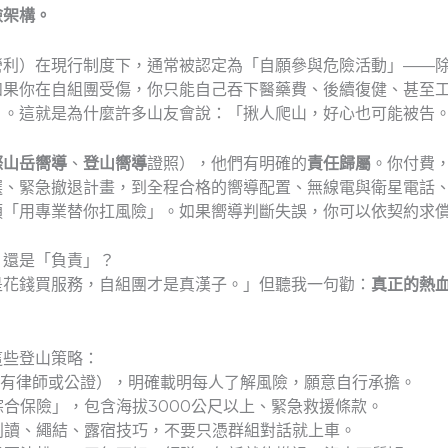
險架構。
營利）在現行制度下，通常被認定為「自願參與危險活動」——
如果你在自組團受傷，你只能自己吞下醫藥費、後續復健、甚至
」。這就是為什麼許多山友會說：「揪人爬山，好心也可能被告
際山岳嚮導
、
登山嚮導
證照），他們有明確的
責任歸屬
。你付費
選、緊急撤退計畫，到全程合格的嚮導配置、無線電與衛星電話
須「用專業替你扛風險」。如果嚮導判斷失誤，你可以依契約求
」還是「負責」？
是花錢買服務，自組團才是真漢子。」但聽我一句勸：
真正的熱
這些登山策略：
有律師或公證），明確載明每人了解風險，願意自行承擔。
合保險」，包含海拔3000公尺以上、緊急救援條款。
判讀、繩結、露宿技巧，不要只憑群組對話就上車。