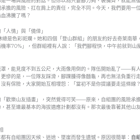
都是一場與風險的對話。但你以為只要腳力夠、裝備齊，就能無
承擔的風險、扛在肩上的責任，完全不同。今天，我們要用一位
熱血沸騰了嗎？
的「人情」與「僥倖」
林總是色彩斑斕。她和四個「登山群組」的朋友約好去奇萊南華
機率70%」，但群組裡有人說：「我們腳程快，中午前就到山
」
籠罩，能見度不到五公尺，大雨像用倒的。隊伍開始亂了——有
。更慘的是，一位隊友踩滑，腳踝腫得像麵龜，再也無法負重行
、沒有保險，大家開始互相埋怨：「當初不是你提議要走這條線
的「歡樂山友插畫」，突然覺得可笑——原來，自組團的風險承
力，甚至連最基本的海拔適應計劃都沒有。那次最後靠著其他山
相
年都有自組團因天候、迷途、墜崖而發生遺憾。原因很簡單：
自