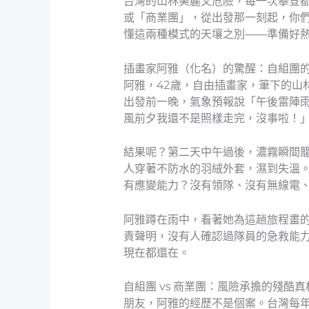
台灣的山林美麗又危險，每一次攀登
或「商業團」，從出發那一刻起，你們
懂這兩種模式的天壤之別——準備好
插畫家阿雅（化名）的驚醒：自組團
阿雅，42歲，自由插畫家，筆下的山
出發前一晚，氣象預報說「午後雷陣雨
風前夕我還不是照樣走完，沒事啦！
結果呢？第二天中午過後，濃霧瞬間
人穿著不防水的羽絨外套，濕到失溫
有應變能力？沒有領隊、沒有無線電
阿雅蹲在雨中，看著她為這趟旅程畫
責聲明，沒有人確認過隊員的急救能
現在都還在。
自組團 vs 商業團：風險承擔的殘酷真
朋友，阿雅的經歷不是個案。台灣每