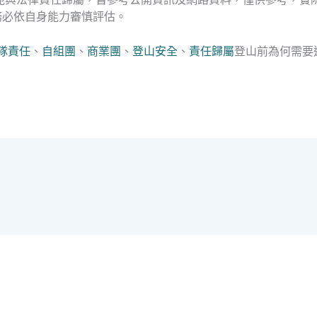
務必依自身能力審慎評估。
隊責任
、
自組團
、
商業團
、
登山安全
、
責任歸屬
登山前為何需要進