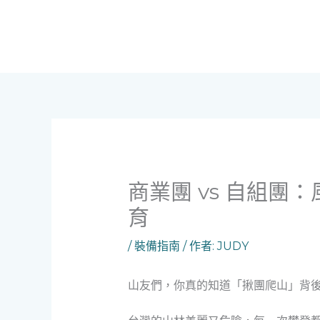
跳
至
主
要
內
容
商業團 vs 自組
育
/
裝備指南
/ 作者:
JUDY
山友們，你真的知道「揪團爬山」背