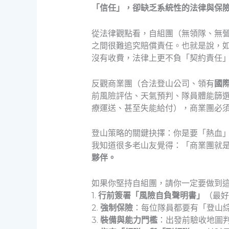
「信任」，卻缺乏系統性的法律與保
從法律觀點看，自組團（無領隊、無
之間很難追究賠償責任。也就是說，
沒有收費，法律上更不負「契約責任
反觀商業團（合法登山公司、領有
國
前風險評估、天氣預判、隊員體能篩
療運送、甚至失能給付），商業團必
登山策略的關鍵抉擇：你是要「熱血
我知道很多老山友覺得：「商業團就
夥伴。
如果你堅持自組團，請你一定要做到
1.
行前簽署「風險自負聲明書」
（最好
2.
強制保險
：每位隊員都要有「登山綜
3.
裝備與能力門檻
：出發前驗收地圖