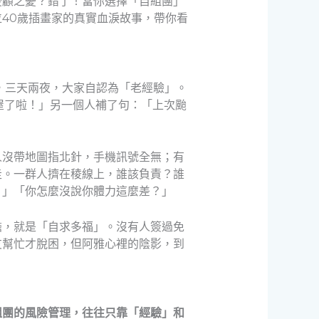
後顧之憂？錯了！當你選擇「自組團」
40歲插畫家的真實血淚故事，帶你看
，三天兩夜，大家自認為「老經驗」。
屋了啦！」另一個人補了句：「上次颱
人沒帶地圖指北針，手機訊號全無；有
走。一群人擠在稜線上，誰該負責？誰
？」「你怎麼沒說你體力這麼差？」
擔，就是「自求多福」。沒有人簽過免
友幫忙才脫困，但阿雅心裡的陰影，到
組團的風險管理，往往只靠「經驗」和