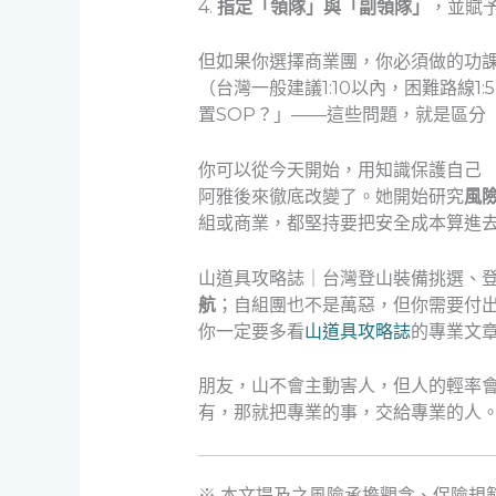
4.
指定「領隊」與「副領隊」
，並賦
但如果你選擇商業團，你必須做的功
（台灣一般建議1:10以內，困難路線
置SOP？」——這些問題，就是區分
你可以從今天開始，用知識保護自己
阿雅後來徹底改變了。她開始研究
風
組或商業，都堅持要把安全成本算進
山道具攻略誌｜台灣登山裝備挑選、登
航
；自組團也不是萬惡，但你需要付
你一定要多看
山道具攻略誌
的專業文
朋友，山不會主動害人，但人的輕率
有，那就把專業的事，交給專業的人
※ 本文提及之風險承擔觀念、保險規