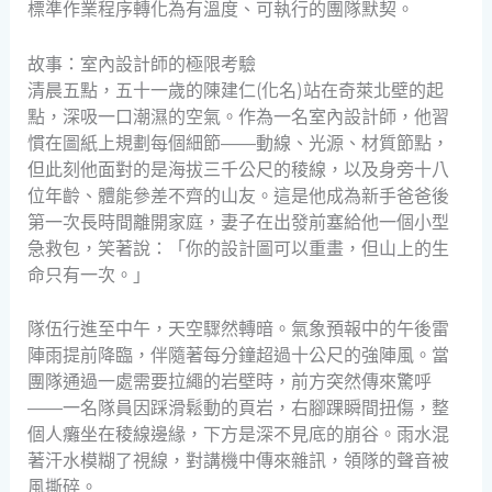
標準作業程序轉化為有溫度、可執行的團隊默契。
故事：室內設計師的極限考驗
清晨五點，五十一歲的陳建仁(化名)站在奇萊北壁的起
點，深吸一口潮濕的空氣。作為一名室內設計師，他習
慣在圖紙上規劃每個細節——動線、光源、材質節點，
但此刻他面對的是海拔三千公尺的稜線，以及身旁十八
位年齡、體能參差不齊的山友。這是他成為新手爸爸後
第一次長時間離開家庭，妻子在出發前塞給他一個小型
急救包，笑著說：「你的設計圖可以重畫，但山上的生
命只有一次。」
隊伍行進至中午，天空驟然轉暗。氣象預報中的午後雷
陣雨提前降臨，伴隨著每分鐘超過十公尺的強陣風。當
團隊通過一處需要拉繩的岩壁時，前方突然傳來驚呼
——一名隊員因踩滑鬆動的頁岩，右腳踝瞬間扭傷，整
個人癱坐在稜線邊緣，下方是深不見底的崩谷。雨水混
著汗水模糊了視線，對講機中傳來雜訊，領隊的聲音被
風撕碎。