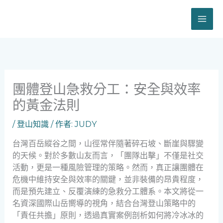
跳
至
主
要
內
容
團體登山急救分工：安全與效率
的黃金法則
/
登山知識
/ 作者:
JUDY
台灣百岳縱谷之間，山徑常伴隨著碎石坡、斷崖與驟變
的天候。對於多數山友而言，「團隊出擊」不僅是社交
活動，更是一種風險管理的策略。然而，真正讓團體在
危機中維持安全與效率的關鍵，並非裝備的昂貴程度，
而是預先建立、反覆演練的急救分工體系。本文將從一
名資深國際山岳嚮導的視角，結合台灣登山策略中的
「責任共擔」原則，透過真實案例剖析如何將冷冰冰的