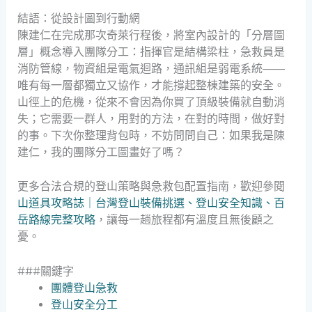
結語：從設計圖到行動網
陳建仁在完成那次奇萊行程後，將室內設計的「分層圖
層」概念導入團隊分工：指揮官是結構梁柱，急救員是
消防管線，物資組是電氣迴路，通訊組是弱電系統——
唯有每一層都獨立又協作，才能撐起整棟建築的安全。
山徑上的危機，從來不會因為你買了頂級裝備就自動消
失；它需要一群人，用對的方法，在對的時間，做好對
的事。下次你整理背包時，不妨問問自己：如果我是陳
建仁，我的團隊分工圖畫好了嗎？
更多合法合規的登山策略與急救包配置指南，歡迎參閱
山道具攻略誌｜台灣登山裝備挑選、登山安全知識、百
岳路線完整攻略
，讓每一趟旅程都有溫度且無後顧之
憂。
###關鍵字
團體登山急救
登山安全分工