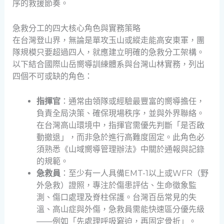
序的救援節奏。
急救分工的四大核心角色與實務策略
在台灣登山界，無論是單攻玉山或縱走能高安東軍，團
隊規模只要超過四人，就應建立明確的急救分工架構。
以下結合國際山岳嚮導訓練體系與台灣山林實務，列出
四個不可或缺的角色：
指揮官
：通常由領隊或經驗最豐富的嚮導擔任，
負責全局決策、確保現場秩序，並與外界聯絡。
在台灣高山環境中，指揮官需優先判斷「是否啟
動撤退」，而非急於進行高難度固定。此角色必
須熟悉《山域嚮導管理辦法》中關於通報與記錄
的規範。
急救員
：至少有一人具備EMT-1以上或WFR（野
外急救）證照，專注於傷患評估、生命徵象監
測、傷口處理及脊柱保護。台灣百岳常見的失
溫、高山症與外傷，急救員需能快速區分優先級
——例如「先處理呼吸窘迫，再固定骨折」。