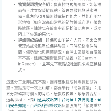
物資與環境安全組
：負責控制現場風險，如架設
雨布、建立保暖避風點、管理急救包與淨水設
備。此角色須具備無線電操作能力，並能利用地
形地物（如台灣高山常見的箭竹叢或岩洞）做臨
時遮蔽。陳建仁在故事中正是扮演此角色，成功
阻止了失溫的惡化。
通訊與紀錄組
：確保與山下留守人員、國家公園
管理站或救難單位保持聯繫，同時記錄事件時
間、傷勢變化與用藥情況。台灣山區基地台覆蓋
率不高，建議配備衛星通訊裝置（如Garmin
inReach），且事先下載離線地圖與求救座標格
式。
這些分工並非固定不變，團隊應根據成員專長動態調
整。重點是每一次上山前，都要舉行「簡報會議」：用
五分鐘確認每個人的角色、急救包位置、緊急會合點。
這套流程，正是
山道具攻略誌｜台灣登山裝備挑選、登
山安全知識、百岳路線完整攻略
反覆強調的「預防重於