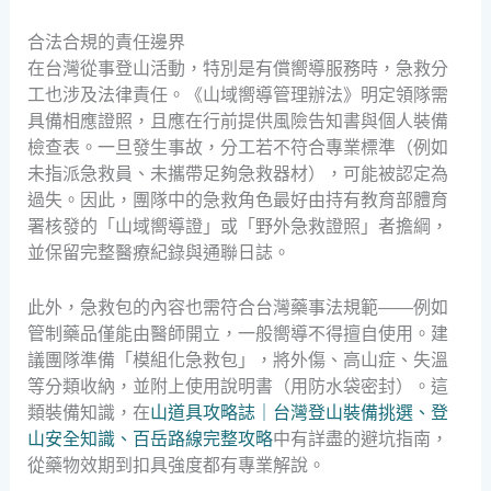
合法合規的責任邊界
在台灣從事登山活動，特別是有償嚮導服務時，急救分
工也涉及法律責任。《山域嚮導管理辦法》明定領隊需
具備相應證照，且應在行前提供風險告知書與個人裝備
檢查表。一旦發生事故，分工若不符合專業標準（例如
未指派急救員、未攜帶足夠急救器材），可能被認定為
過失。因此，團隊中的急救角色最好由持有教育部體育
署核發的「山域嚮導證」或「野外急救證照」者擔綱，
並保留完整醫療紀錄與通聯日誌。
此外，急救包的內容也需符合台灣藥事法規範——例如
管制藥品僅能由醫師開立，一般嚮導不得擅自使用。建
議團隊準備「模組化急救包」，將外傷、高山症、失溫
等分類收納，並附上使用說明書（用防水袋密封）。這
類裝備知識，在
山道具攻略誌｜台灣登山裝備挑選、登
山安全知識、百岳路線完整攻略
中有詳盡的避坑指南，
從藥物效期到扣具強度都有專業解說。