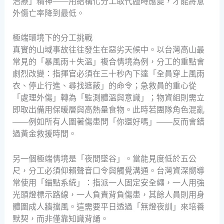
治療」精神——用結構化分工取代臨時應變，才能將意
外傷亡率降到最低。
極端環境下的分工挑戰
真實的山域事故往往發生在惡劣天候中。以台灣高山最
常見的「暴風雨＋失溫」複合情境為例，分工的重點會
劇烈改變：指揮官必須在三十秒內下達「全員穿上風雨
衣、停止行進、尋找遮蔽」的命令；急救員的重心從
「處理外傷」轉為「監測體溫與意識」；物資組則需立
即取出備用保暖層與高熱量食物。此時若團隊角色混亂
——例如所有人圍著傷患問「你還好嗎」——反而會錯
過黃金救援時間。
另一個極端情境是「夜間墜谷」。當能見度低於五公
尺，分工必須仰賴聲音口令與觸覺溝通。台灣資深嚮導
常使用「錨點系統」：指派一人固定安全繩，一人用強
光頭燈標示路線，一人負責背負傷患，其餘人員則用身
體圍成人牆擋風。這需要平日透過「無燈夜訓」來培養
默契，而非僅靠知識背誦。