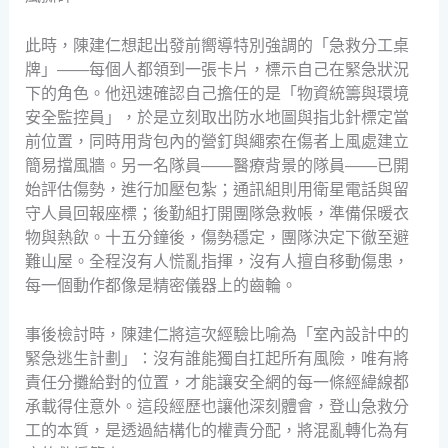
此時，陳建仁想起出發前嚮導特別強調的「急救分工桌
牌」——每個人都領到一張卡片，標示自己在緊急狀況
下的角色。他迅速確認自己擔任的是「物資統籌與環境
安全監控員」，於是立刻取出防水地圖與指北針標定當
前位置，同時用背包內的營釘與繩索在傷者上風處建立
簡易擋風牆。另一名隊員——醫療背景的隊員——已開
始評估傷勢，進行加壓包紮；通訊組則用衛星電話與留
守人員回報座標；後勤組打開團隊急救帳，準備保暖衣
物與熱飲。十五分鐘後，傷勢穩定，團隊決定下徹至避
難山屋。全程沒有人慌亂指揮，沒有人擅自移動傷患，
每一個動作都像是精密儀器上的齒輪。
事後檢討時，陳建仁將這次經驗比喻為「室內設計中的
緊急逃生計劃」：沒有誰能獨自扛起所有風險，唯有將
責任分攤給對的位置，才能讓安全網的每一條經緯線都
承載得住意外。這段經歷也讓他深刻體會，登山急救分
工的本質，是透過結構化的權責分配，將混亂轉化為有