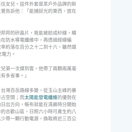
裹住女兒。這件外套是某戶外品牌的新
直覺告訴他：「能捕捉光的東西，放在
硬邦邦的矽晶片，竟能被紡成紗線，織
裝在防水導電纖維中，再透過經緯編
效率約落在百分之十二到十六，雖然還
充電力。
女兒第一次摸到雲，他帶了兩顆兩萬毫
該有多省事。」
。台灣百岳路線多變，從玉山主峰的暴
時占空間；而
太陽能發電纖維
的優勢在
向日出方向，帳布就能在清晨時分開始
季的合歡山區，日照六小時可產生約八
以少帶一顆行動電源，換取將近三百公