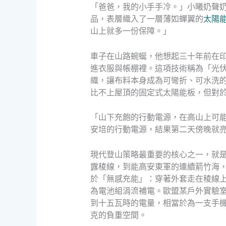
「爸爸，我的小手手冷。」小曦奶聲
品，表層織入了一層薄如蟬翼的
太陽
山上就多一份保障。」
車子在山路蜿蜒，他想起三十年前在
進衣服與帳棚裡。這項技術稱為「光
織，讓布料本身成為可彎折、可水洗
比不上屋頂的固定式太陽能板，但對於
「山下充飽的行動電源，在高山上可
安培的行動電源，結果第二天傍晚就
現代登山策略最重要的核心之一，就
露稜線，到能高安東軍的連續箭竹海
於「無感充能」：穿著外套走在稜線
為電池組涓流補電。歐盟某戶外實驗
到十五瓦時的電量，相當於為一支手
克的負重空間。