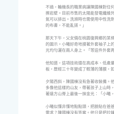
不過，輪機長的職業病讓陳國棟對任
擦岩壁。目前市售的太陽能發電纖維
氣可以排出。洗滌時也需使用中性洗
的布書，不能亂搓。」
那天下午，父女倆在桃園復興鄉的某條
的圖示。小曦好奇地摸著外套袖子上
光均勻灑在兩人身上。「等這件外套
他知道，這項技術還在高成本、低產
板，歷經三十年變成了輕薄的薄膜，
夕陽西斜，陳國棟沒有急著收裝備。
多像他這樣的山友，帶著孩子上山時
著遠方山脊上最後一抹金光：「小曦
小曦似懂非懂地點點頭，把臉貼在爸
需求？陳國棟沒有答案。他只是把拉