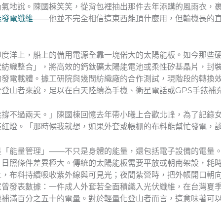
奶氣地說。陳國棟笑笑，從背包裡抽出那件去年添購的風雨衣，
能發電纖維
——他並不完全相信這東西能頂什麼用，但輪機長的
印度洋上，船上的備用電源全靠一塊偌大的太陽能板。如今那些
伏紡織整合」，將高效的鈣鈦礦太陽能電池或柔性矽基晶片，封
的發電載體。據工研院與幾間紡織廠的合作測試，現階段的轉換
登山者來說，足以在白天陸續為手機、衛星電話或GPS手錶補
能撐不過兩天。」陳國棟回憶去年帶小曦上合歡北峰，為了記錄
亮紅燈。「那時候我就想，如果外套或帳棚的布料能幫忙發電，
是「能量管理」——不只是身體的能量，還包括電子設備的電量
，日照條件差異極大。傳統的太陽能板需要平放或朝南架設，耗
上，布料持續吸收紫外線與可見光；夜間紮營時，把外帳開口朝
室曾發表數據：一件成人外套若全面積織入光伏纖維，在台灣夏
機補滿百分之五十的電量。對於輕量化登山者而言，這意味著可