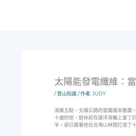
跳
至
主
要
內
容
太陽能發電纖維：
/
登山知識
/ 作者:
JUDY
清晨五點，北橫公路的雲霧還未散盡
十歲的他，退休前在遠洋貨輪上當了
半，卻已跟著他在台灣山林間打滾了