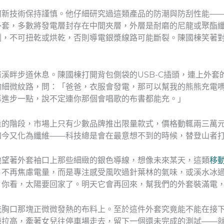
何新技術保持謹慎。他仔細研究過這類產品的防潮與防刮性能—
外套，多數將發電層封存在中間夾層，外層是耐磨的尼龍或聚酯
劑，不可扭乾或烘乾，否則導電銀漿線路可能斷裂。陳國棟笑著
溪畔步道休息。陳國棟打開背包側袋的USB-C插頭，連上外套
的細微紋路，問：「爸爸，衣服會發電，那可以幫我的熊熊充電
再進步一點，說不定連你那個會唱歌的布書都能充。」
量的階段，市場上只有少數品牌推出限量款式，價格動輒兩三萬
如今又化為纖維——科技總是會在最意想不到的時候，替登山者
他望著外套袖口上那些細緻的銀色導線，想像未來某天，這類
移
，不再焦慮電量，而是專注感受風吹過針葉林的氣味，或溪水冰
，你看，太陽要回家了。明天它會再回來，幫我們的外套裝滿電
爸胸口那塊正微微發熱的布料上。至於這件外套究竟能不能在接
鍊拉高，牽著女兒往停車場走去，留下一個還未完成的測試——