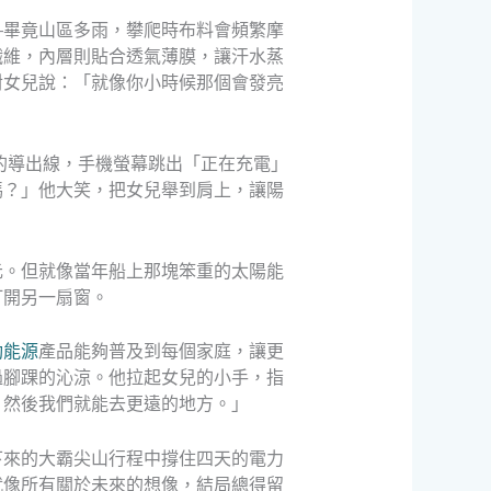
—畢竟山區多雨，攀爬時布料會頻繁摩
纖維，內層則貼合透氣薄膜，讓汗水蒸
對女兒說：「就像你小時候那個會發亮
的導出線，手機螢幕跳出「正在充電」
嗎？」他大笑，把女兒舉到肩上，讓陽
元。但就像當年船上那塊笨重的太陽能
打開另一扇窗。
動能源
產品能夠普及到每個家庭，讓更
過腳踝的沁涼。他拉起女兒的小手，指
，然後我們就能去更遠的地方。」
下來的大霸尖山行程中撐住四天的電力
就像所有關於未來的想像，結局總得留