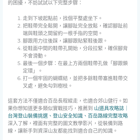
的困擾，不妨試試以下完整步驟：
走到下坡起點前，找個平整處坐下。
把鞋帶完全鬆開，讓腳趾完全放鬆，確認腳趾前
端與鞋頭之間留約一根手指的空間。
腳跟用力往後踩，讓腳跟貼緊鞋後跟。
從鞋面中間的鞋帶孔開始，分段拉緊，確保腳背
不會滑動。
最後一個步驟：在最上方兩個鞋帶孔做「腳跟鎖
定環」。
打一個牢固的蝴蝶結，並把多餘鞋帶塞進鞋帶交
叉處，避免勾到樹枝。
這套方法不僅適合百岳長程縱走，也適合郊山健行。如
果你想知道更多類似實戰技巧，推薦到
山道具攻略誌｜
台灣登山裝備挑選、登山安全知識、百岳路線完整攻略
深入了解，裡面有完整的圖文教學影片，從裝備到路
線，讓新手到資深山友都能找到適合自己的知識。