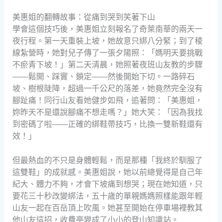
美惠姐的翻轉故事：從痛到哭到笑著下山
學會這個技巧後，美惠姐立刻報名了奇萊南華的兩天一
夜行程。第一天重裝上坡，她故意只綁八分緊；到了稜
線紮營時，她對兒子傳了一張夕陽照：「媽明天要挑戰
不瘀青下坡！」第二天清晨，她照著夜班山友教的步驟
——鬆開、踩實、鎖定——然後開始下切。一路碎石
坡、樹根陡降，超過一千公尺的落差，她竟然完全沒有
腳趾痛！同行山友看她健步如飛，追著問：「美惠姐，
妳昨天不是還說腳痛不想走嗎？」她大笑：「因為我找
到密碼了啦——正確的綁鞋帶技巧，比換一雙新鞋還有
效！」
但最熱血的不只是身體輕鬆，而是那種「我終於馴服了
這雙鞋」的成就感。美惠姐說，她以前總覺得是自己年
紀大、體力不夠，才會下坡痛到想哭；現在她知道，只
要花三十秒改變綁法，五十歲的單親媽媽照樣能跟年輕
山友一起在百岳頂上吹風。她甚至開始在停車場裡教其
他山友這招，收費亭變成了小小的登山知識站。