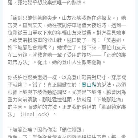
落，讓她幾乎想放棄這唯一的熱情。
「痛到只能側著腳尖走，山友都笑我像在跳探戈。」她
苦笑。直到某天，她在夜間停車場值大夜班時，遇到一
位剛從玉山單攻下來的年輕山友來繳費。對方看見她車
上那雙磨損嚴重的登山鞋，隨口問了一句：「美惠姐，
妳下坡腳趾會痛嗎？」她愣住了。接下來，那位山友只
花三分鐘，就教會她一輩子受用的技巧——「正確的綁
鞋帶方法」。從此，她的登山人生徹底翻轉。
你或許也跟美惠姐一樣，以為登山鞋買對尺寸、穿厚襪
子就夠了。錯了！真正關鍵在於：
登山鞋
的綁法，必須
根據上坡與下坡做動態調整。尤其是下坡時，腳會因為
重力向前滑動，腳趾猛撞鞋頭，這就是「下坡腳趾痛」
的主因。而破解的方法，正是我們俗稱的「腳跟鎖定綁
法」（Heel Lock）。
下坡腳趾痛？因為你沒「鎖住腳跟」
想像一下：當你從台灣百岳的陡峭稜線往下走，每一步