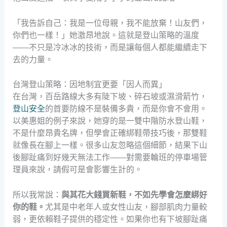
「我告訴自己：我是一位母親，我不能放棄！山友們，
你們也一樣！」她激昂地說。這就是登山策略的溫度
——不只是冷冰冰的技術，而是讓每個人都能繼續走下
去的力量。
台灣登山策略：因地制宜更要「因人而異」
在台灣，百岳路線大多有陡下坡、碎石坡或濕滑箭竹，
登山安全
的首要防線不是裝備多貴，而是你會不會用。
以美惠姐的例子來說，她穿的是一雙中階防水登山鞋，
不是什麼昂貴名牌，但學會正確綁鞋帶技巧後，那雙鞋
就像長在腳上一樣。很多山友忽略這個細節，結果下山
後腳趾痛到好幾天無法工作——對需要輪班的停車場管
理員來說，請假可是會影響生計的。
所以我常說：
與其花大錢買新鞋，不如先學會怎麼綁好
你的鞋。
尤其是中老年人或女性山友，腳部肌肉力量較
弱，更依賴鞋子提供的穩定性。如果你也有下坡腳趾痛