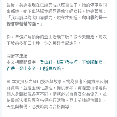
最後，美惠姐現在已經完成八座百岳了。她的停車場同
事都說，她下車時腳步輕盈得像年輕女孩。她笑著說：
「我以前以為爬山靠體力，現在才知道，
爬山靠的是一
條會綁鞋帶的腦。
」
你，準備好解鎖你的登山潛能了嗎？從今天開始，每次
下坡前多花三十秒，你的腳趾會感謝你。
關鍵字連結
本文相關關鍵字：
登山鞋
、
綁鞋帶技巧
、
下坡腳趾痛
、
百岳
、
登山安全
、
山道具攻略
。
※ 本文提及之登山技巧與故事人物為參考公開資訊及網
路資料，並經虛構化處理，僅供參考。實際登山環境與
個人身體狀況各有不同，請務必以自身安全為優先，並
依最新法規及專業指導進行活動。登山前請評估體能、
天氣與裝備，必要時請洽合格嚮導。