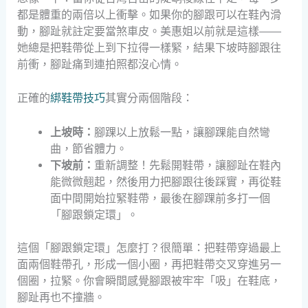
都是體重的兩倍以上衝擊。如果你的腳跟可以在鞋內滑
動，腳趾就註定要當煞車皮。美惠姐以前就是這樣——
她總是把鞋帶從上到下拉得一樣緊，結果下坡時腳跟往
前衝，腳趾痛到連拍照都沒心情。
正確的
綁鞋帶技巧
其實分兩個階段：
上坡時：
腳踝以上放鬆一點，讓腳踝能自然彎
曲，節省體力。
下坡前：
重新調整！先鬆開鞋帶，讓腳趾在鞋內
能微微翹起，然後用力把腳跟往後踩實，再從鞋
面中間開始拉緊鞋帶，最後在腳踝前多打一個
「腳跟鎖定環」。
這個「腳跟鎖定環」怎麼打？很簡單：把鞋帶穿過最上
面兩個鞋帶孔，形成一個小圈，再把鞋帶交叉穿進另一
個圈，拉緊。你會瞬間感覺腳跟被牢牢「吸」在鞋底，
腳趾再也不撞牆。