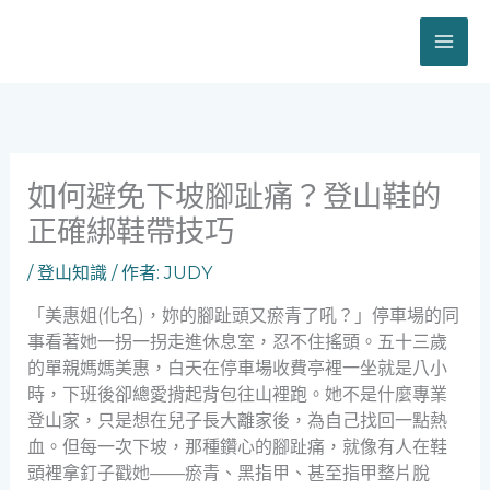
跳
至
主
要
內
容
如何避免下坡腳趾痛？登山鞋的
正確綁鞋帶技巧
/
登山知識
/ 作者:
JUDY
「美惠姐(化名)，妳的腳趾頭又瘀青了吼？」停車場的同
事看著她一拐一拐走進休息室，忍不住搖頭。五十三歲
的單親媽媽美惠，白天在停車場收費亭裡一坐就是八小
時，下班後卻總愛揹起背包往山裡跑。她不是什麼專業
登山家，只是想在兒子長大離家後，為自己找回一點熱
血。但每一次下坡，那種鑽心的腳趾痛，就像有人在鞋
頭裡拿釘子戳她——瘀青、黑指甲、甚至指甲整片脫