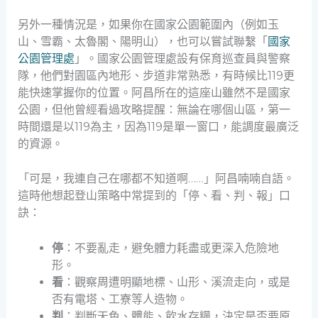
另外一種情況是，如果你在國家公園範圍內（例如玉
山、雪霸、太魯閣、陽明山），也可以嘗試聯繫「
國家
公園管理處
」。國家公園管理處設有保育巡查員與警察
隊，他們對園區內地形、步道非常熟悉，有時候比119更
能快速掌握你的位置。阿昌所在的這座山雖然不是國家
公園，但他曾經看過攻略提醒：無論在哪個山區，第一
時間還是以119為主，因為119是單一窗口，能調度最廣泛
的資源。
「可是，我連自己在哪都不知道啊……」阿昌喃喃自語。
這時他想起登山策略中常提到的「停、看、判、報」口
訣：
停
：不要亂走，避免體力耗盡或更深入危險地
形。
看
：觀察周遭明顯地標、山形、溪流走向，或是
否有電塔、工寮等人造物。
判
：判斷天色、體能、飲水存糧，決定是否要原