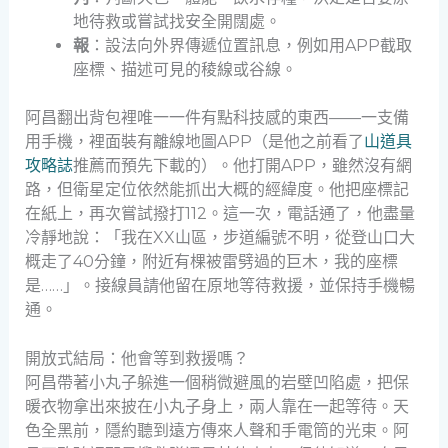
地待救或嘗試找安全開闊處。
報
：設法向外界傳遞位置訊息，例如用APP截取
座標、描述可見的稜線或谷線。
阿昌翻出背包裡唯一一件有點科技感的東西——一支備
用手機，裡面裝有離線地圖APP（是他之前看了
山道具
攻略誌
推薦而預先下載的）。他打開APP，雖然沒有網
路，但衛星定位依然能抓出大概的經緯度。他把座標記
在紙上，再次嘗試撥打112。這一次，電話通了，他盡量
冷靜地說：「我在XX山區，步道編號不明，從登山口大
概走了40分鐘，附近有棵被雷劈過的巨木，我的座標
是……」。接線員請他留在原地等待救援，並保持手機暢
通。
開放式結局：他會等到救援嗎？
阿昌帶著小丸子躲進一個稍微避風的岩壁凹陷處，把保
暖衣物拿出來披在小丸子身上，兩人靠在一起等待。天
色全黑前，隱約聽到遠方傳來人聲和手電筒的光束。阿