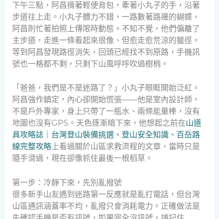
下午三點，阿昌揹著輕便背包，牽著小丸子的手，沿著
步道往上走。小丸子體力不錯，一路數著路邊的蝴蝶，
阿昌則忙著拍照上傳限時動態。不知不覺，他們偏離了
主步道，走進一條看起來很像、但愈走愈荒涼的獵徑。
等到阿昌發現路徑消失，回頭已經找不到原路，手機訊
號也一格都不剩，只剩下山風呼呼吹過樹梢。
「爸爸，我們是不是迷路了？」小丸子眼眶開始泛紅。
阿昌強作鎮定，內心卻開始慌張——他是室內設計師，
不是戶外專家，身上只帶了一瓶水、兩條能量棒，沒有
地圖也沒有GPS。天色逐漸暗下來，他想起之前在
山道
具攻略誌｜台灣登山裝備挑選、登山安全知識、百岳路
線完整攻略
上看過關於山區求救流程的文章，當時只是
隨手滑過，現在卻像抓住最後一根稻草。
第一步：冷靜下來，先別亂撥號
很多新手山友遇到迷路第一反應就是亂打電話，但台灣
山區通訊涵蓋率不均，亂撥只會消耗電力。正確做法是
先確認手機是否有訊號，如果完全沒訊號，請記住