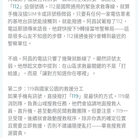
「
112
」這個號碼。112是國際通用的緊急求救專線，就算
手機沒插SIM卡或訊號極微弱，只要有任何一家電信業者
的基地台訊號能接觸到，就能撥通。阿昌試著撥了112，
電話那頭傳來語音，他趕快按下9轉接當地警察局——這
是很多山友不知道的步驟，112接通後按9會轉到最近的
警察單位。
不過，阿昌的電話只響了幾聲就斷線了，顯然訊號太
弱。他想起文章中提到：在山區求救最關鍵的不是「打
給誰」，而是「讓對方知道你在哪裡」。
第二步：119與國家公園的救援分工
如果手機有訊號，直接撥打「
119
」是最快的方式。119是
消防隊，負責山域搜救任務，他們會協調地面搜救人
員、直升機，甚至動用民間救難團隊。但要注意，119一
旦受理，後續就會啟動搜救程序，除非你真的確定位置
且需要立即救援，否則不建議隨便亂打——畢竟搜救資
源寶貴。