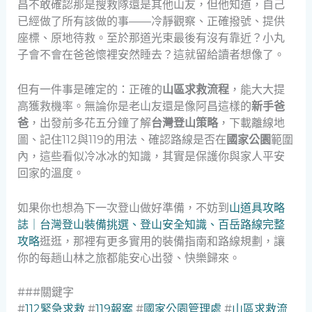
昌不敢確認那是搜救隊還是其他山友，但他知道，自己
已經做了所有該做的事——冷靜觀察、正確撥號、提供
座標、原地待救。至於那道光束最後有沒有靠近？小丸
子會不會在爸爸懷裡安然睡去？這就留給讀者想像了。
但有一件事是確定的：正確的
山區求救流程
，能大大提
高獲救機率。無論你是老山友還是像阿昌這樣的
新手爸
爸
，出發前多花五分鐘了解
台灣登山策略
，下載離線地
圖、記住112與119的用法、確認路線是否在
國家公園
範圍
內，這些看似冷冰冰的知識，其實是保護你與家人平安
回家的溫度。
如果你也想為下一次登山做好準備，不妨到
山道具攻略
誌｜台灣登山裝備挑選、登山安全知識、百岳路線完整
攻略
逛逛，那裡有更多實用的裝備指南和路線規劃，讓
你的每趟山林之旅都能安心出發、快樂歸來。
###關鍵字
#
112緊急求救
#
119報案
#
國家公園管理處
#
山區求救流