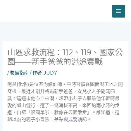
跳
至
主
要
內
容
山區求救流程：112、119、國家公
園——新手爸爸的迷途實戰
/
裝備指南
/ 作者:
JUDY
阿昌(化名)是位室內設計師，平時習慣在圖面與工地之間
穿梭，最近才剛升格為新手爸爸，女兒小丸子剛滿四
歲。這週末他心血來潮，想帶小丸子去體驗他年輕時最
愛的郊山健行，選了一條海拔不高、來回約兩小時的步
道，自認「很簡單啦，就像在公園散步」。誰知道，這
趟以為的親子小冒險，差點變成驚魂記。