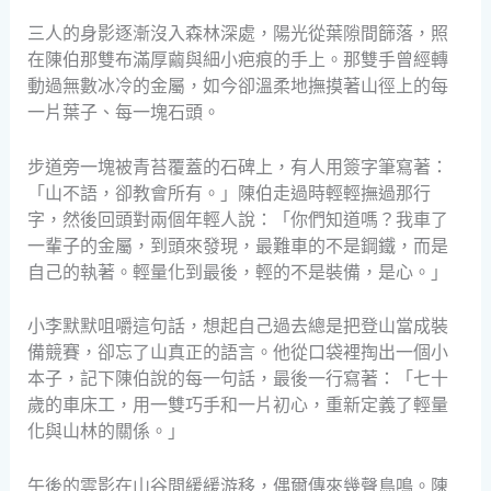
三人的身影逐漸沒入森林深處，陽光從葉隙間篩落，照
在陳伯那雙布滿厚繭與細小疤痕的手上。那雙手曾經轉
動過無數冰冷的金屬，如今卻溫柔地撫摸著山徑上的每
一片葉子、每一塊石頭。
步道旁一塊被青苔覆蓋的石碑上，有人用簽字筆寫著：
「山不語，卻教會所有。」陳伯走過時輕輕撫過那行
字，然後回頭對兩個年輕人說：「你們知道嗎？我車了
一輩子的金屬，到頭來發現，最難車的不是鋼鐵，而是
自己的執著。輕量化到最後，輕的不是裝備，是心。」
小李默默咀嚼這句話，想起自己過去總是把登山當成裝
備競賽，卻忘了山真正的語言。他從口袋裡掏出一個小
本子，記下陳伯說的每一句話，最後一行寫著：「七十
歲的車床工，用一雙巧手和一片初心，重新定義了輕量
化與山林的關係。」
午後的雲影在山谷間緩緩游移，偶爾傳來幾聲鳥鳴。陳