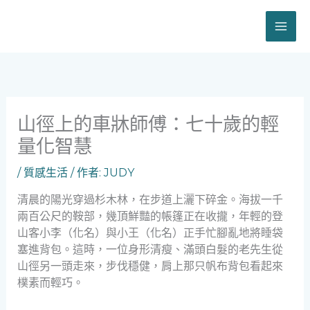
跳
至
主
要
內
容
山徑上的車牀師傅：七十歲的輕
量化智慧
/
質感生活
/ 作者:
JUDY
清晨的陽光穿過杉木林，在步道上灑下碎金。海拔一千
兩百公尺的鞍部，幾頂鮮豔的帳篷正在收攏，年輕的登
山客小李（化名）與小王（化名）正手忙腳亂地將睡袋
塞進背包。這時，一位身形清瘦、滿頭白髮的老先生從
山徑另一頭走來，步伐穩健，肩上那只帆布背包看起來
樸素而輕巧。