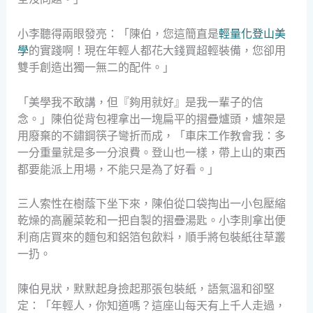
小李聽得兩眼發亮：「陳伯，您這簡直是
輕量化登山美
學
的實踐啊！現在年輕人都花大錢買超輕裝備，您卻用
雙手創造出獨一無二的配件。」
「美學我不敢講，但『夠用就好』是我一輩子的信
念。」陳伯從背包裡拿出一塊扁平的摺疊爐頭，爐架是
用廢棄的不鏽鋼筷子彎折而成，「車床工作教會我：多
一分重量就是多一分浪費。登山也一樣，帶上山的東西
都要能派上用場，不能只是為了好看。」
三人索性在樹蔭下坐下來，陳伯從口袋掏出一小包壓縮
乾燥的高麗菜乾和一把自製的摺疊湯匙。小李則拿出便
利商店買來的麵包和鋁箔包飲料，順手將包裝紙往草叢
一扔。
陳伯見狀，默默起身撿起那張包裝紙，語氣溫和卻堅
定：「年輕人，你知道嗎？這座山每天有上千人走過，