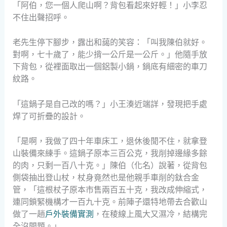
「阿伯，您一個人爬山啊？背包看起來好輕！」小李忍
不住出聲招呼。
老先生停下腳步，露出和藹的笑容：「叫我陳伯就好。
對啊，七十歲了，能少揹一公斤是一公斤。」他隨手放
下背包，從裡面取出一個鋁製小鍋，鍋底有細密的車刀
紋路。
「這鍋子是自己改的嗎？」小王湊近端詳，發現把手處
焊了可折疊的設計。
「是啊，我做了四十年車床工，退休後閒不住，就拿登
山裝備來練手。這鍋子原本三百公克，我削掉邊緣多餘
的肉，只剩一百八十克。」陳伯（化名）說著，從背包
側袋抽出登山杖，杖身竟然也是他親手車削的鈦合金
管，「這根杖子原本市售兩百五十克，我改成伸縮式，
連同鎖緊機構才一百九十克。前陣子還特地帶去合歡山
做了一趟
戶外裝備實測
，在稜線上風大又濕冷，結構完
全沒問題。」