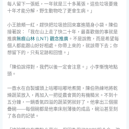
每人留下一張紙，一年就是三十多萬張。這些垃圾要幾
十年才能分解，野生動物吃了更會生病。」
小王臉頰一紅，趕快把垃圾撿回來塞進隨身小袋。陳伯
接著說：「我在山上走了快二十年，最喜歡做的事就是
推廣
無痕山林 (LNT) 觀念推廣
。不是說教，而是希望每
個人都能跟山好好相處。你帶上來的，就該帶下去；你
想留下的，只有足跡和回憶。」
「陳伯說得對，我們以後一定會注意。」小李慚愧地點
頭。
一壺水在自製爐頭上咕嘟咕嘟地煮開，陳伯熟練地將乾
燥蔬菜放入，再加入一把從農會買的有機糙米。不到十
五分鐘，一鍋香氣四溢的蔬菜粥就好了。他拿出三個摺
疊碗——每個碗都是他車床削薄後的成品，碗沿甚至刻
了各自的記號。