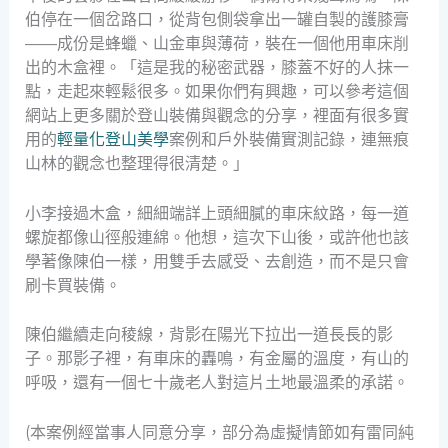
伯停在一個岔路口，從背包側袋拿出一罐自製的護膝膏
——成份是蜂蠟、山金車與薄荷，裝在一個他用車床削
出的木盒裡。「這是我的秘密武器，膝蓋不好的人抹一
點，走起來輕鬆很多。如果你們有興趣，可以參考這個
網站上更多關於登山裝備與觀念的分享，裡面有很多實
用的
輕量化登山美學
案例和戶外裝備實測記錄，連無痕
山林的觀念也整理得很清楚。」
小李接過木盒，細細端詳上頭細膩的車床紋路，每一道
螺旋都像山徑般連綿。他想，這次下山後，或許他也該
學著像陳伯一樣，用雙手去感受、去創造，而不是只會
刷卡買裝備。
陳伯繼續走向稜線，背影在陽光下拉出一道長長的影
子。那影子裡，有車床的轟鳴，有金屬的溫度，有山的
呼吸，還有一個七十歲老人對這片土地最溫柔的承諾。
(本案例經當事人同意分享，部分為虛擬情節如有雷同純