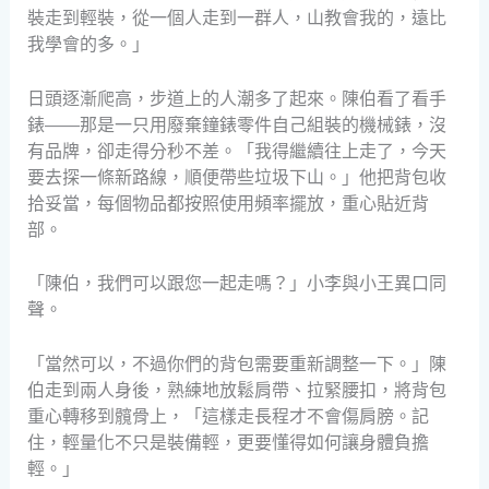
裝走到輕裝，從一個人走到一群人，山教會我的，遠比
我學會的多。」
日頭逐漸爬高，步道上的人潮多了起來。陳伯看了看手
錶——那是一只用廢棄鐘錶零件自己組裝的機械錶，沒
有品牌，卻走得分秒不差。「我得繼續往上走了，今天
要去探一條新路線，順便帶些垃圾下山。」他把背包收
拾妥當，每個物品都按照使用頻率擺放，重心貼近背
部。
「陳伯，我們可以跟您一起走嗎？」小李與小王異口同
聲。
「當然可以，不過你們的背包需要重新調整一下。」陳
伯走到兩人身後，熟練地放鬆肩帶、拉緊腰扣，將背包
重心轉移到髖骨上，「這樣走長程才不會傷肩膀。記
住，輕量化不只是裝備輕，更要懂得如何讓身體負擔
輕。」