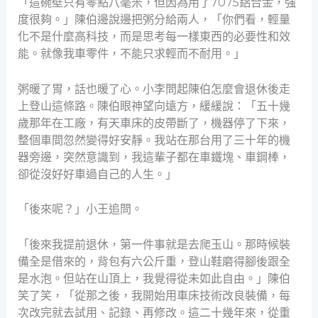
「這碗壁只有零點八毫米，但因為用了7075鋁合金，強
度很夠。」陳伯邊說邊把粥分給兩人，「你們看，輕量
化不是什麼高科技，而是思考每一樣東西的必要性和效
能。就像我車零件，不能只求輕而不耐用。」
粥暖了胃，話也暖了心。小李問起陳伯怎麼會退休後走
上登山這條路。陳伯眼神望向遠方，緩緩說：「五十幾
歲那年在工廠，有天車床的皮帶斷了，機器停了下來，
整個車間忽然變得好安靜。我站在那台用了三十年的機
器旁邊，突然意識到，我這輩子都在車鐵塊、車鋼棒，
卻從沒好好車過自己的人生。」
「後來呢？」小王追問。
「後來我提前退休，第一件事就是去爬玉山。那時候裝
備全是借來的，背包有六公斤重，登山鞋磨得腳後跟全
是水泡。但站在山頂上，我覺得從未如此自由。」陳伯
笑了笑，「從那之後，我開始用車床技術改良裝備，每
次改完就去試用、記錄、再修改。這二十幾年來，從重