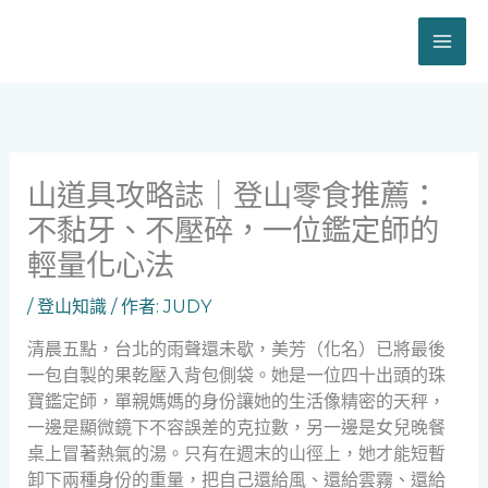
跳
至
主
要
內
容
山道具攻略誌｜登山零食推薦：
不黏牙、不壓碎，一位鑑定師的
輕量化心法
/
登山知識
/ 作者:
JUDY
清晨五點，台北的雨聲還未歇，美芳（化名）已將最後
一包自製的果乾壓入背包側袋。她是一位四十出頭的珠
寶鑑定師，單親媽媽的身份讓她的生活像精密的天秤，
一邊是顯微鏡下不容誤差的克拉數，另一邊是女兒晚餐
桌上冒著熱氣的湯。只有在週末的山徑上，她才能短暫
卸下兩種身份的重量，把自己還給風、還給雲霧、還給