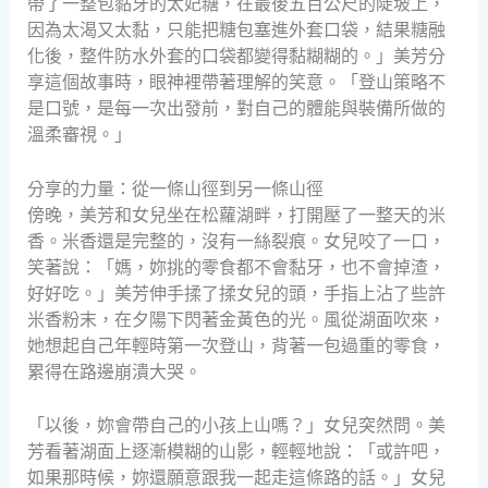
帶了一整包黏牙的太妃糖，在最後五百公尺的陡坡上，
因為太渴又太黏，只能把糖包塞進外套口袋，結果糖融
化後，整件防水外套的口袋都變得黏糊糊的。」美芳分
享這個故事時，眼神裡帶著理解的笑意。「登山策略不
是口號，是每一次出發前，對自己的體能與裝備所做的
溫柔審視。」
分享的力量：從一條山徑到另一條山徑
傍晚，美芳和女兒坐在松蘿湖畔，打開壓了一整天的米
香。米香還是完整的，沒有一絲裂痕。女兒咬了一口，
笑著說：「媽，妳挑的零食都不會黏牙，也不會掉渣，
好好吃。」美芳伸手揉了揉女兒的頭，手指上沾了些許
米香粉末，在夕陽下閃著金黃色的光。風從湖面吹來，
她想起自己年輕時第一次登山，背著一包過重的零食，
累得在路邊崩潰大哭。
「以後，妳會帶自己的小孩上山嗎？」女兒突然問。美
芳看著湖面上逐漸模糊的山影，輕輕地說：「或許吧，
如果那時候，妳還願意跟我一起走這條路的話。」女兒