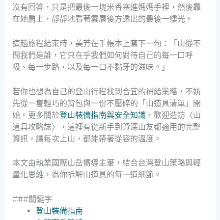
沒有回答，只是把最後一塊米香塞進媽媽手裡，然後靠
在她肩上，靜靜地看著雲層後方透出的最後一縷光。
這趟旅程結束時，美芳在手帳本上寫下一句：「山從不
問我們是誰，它只在乎我們如何對待自己的每一口呼
吸、每一步路，以及每一口不黏牙的滋味。」
若你也想為自己的登山行程找到合宜的補給策略，不妨
先從一隻輕巧的背包與一份不壓碎的「山道具清單」開
始。更多關於
登山裝備指南與安全知識
，歡迎造訪〈山
道具攻略誌〉，這裡有從新手到資深山友都適用的完整
資訊，讓每次上山，都能帶著從容的溫度。
本文由執業國際山岳嚮導主筆，結合台灣登山策略與輕
量化思維，為你拆解山道具的每一道細節。
###關鍵字
登山裝備指南