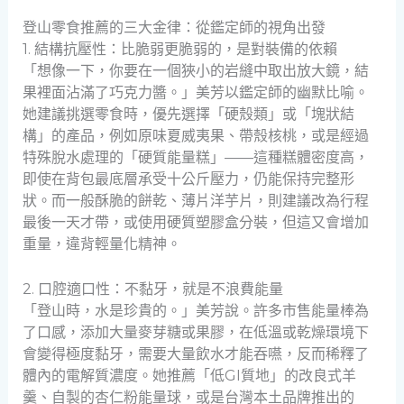
登山零食推薦的三大金律：從鑑定師的視角出發
1. 結構抗壓性：比脆弱更脆弱的，是對裝備的依賴
「想像一下，你要在一個狹小的岩縫中取出放大鏡，結
果裡面沾滿了巧克力醬。」美芳以鑑定師的幽默比喻。
她建議挑選零食時，優先選擇「硬殼類」或「塊狀結
構」的產品，例如原味夏威夷果、帶殼核桃，或是經過
特殊脫水處理的「硬質能量糕」——這種糕體密度高，
即使在背包最底層承受十公斤壓力，仍能保持完整形
狀。而一般酥脆的餅乾、薄片洋芋片，則建議改為行程
最後一天才帶，或使用硬質塑膠盒分裝，但這又會增加
重量，違背輕量化精神。
2. 口腔適口性：不黏牙，就是不浪費能量
「登山時，水是珍貴的。」美芳說。許多市售能量棒為
了口感，添加大量麥芽糖或果膠，在低溫或乾燥環境下
會變得極度黏牙，需要大量飲水才能吞嚥，反而稀釋了
體內的電解質濃度。她推薦「低GI質地」的改良式羊
羹、自製的杏仁粉能量球，或是台灣本土品牌推出的