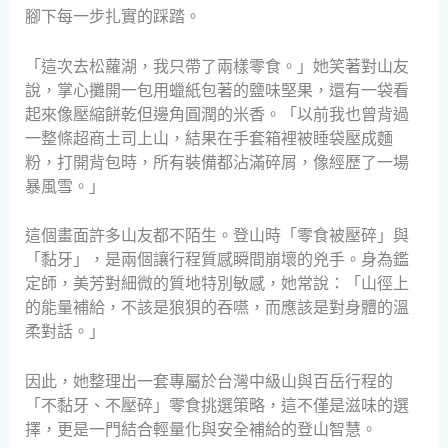
腳下每一步扎實的踩踏。
「這次去松蘿湖，我只帶了兩樣零食。」她笑著對山友
說，掌心攤開一包用蠟紙包著的鹽味堅果，還有一袋看
起來像壓縮餅乾但邊角圓潤的米香。「以前我也曾背過
一整條超商土司上山，結果在手套箱裡被睡袋壓成麵
粉，打開背包時，所有裝備都沾滿碎屑，像經歷了一場
暴風雪。」
這個畫面許多山友都不陌生。登山時「零食被壓碎」與
「黏牙」，是兩個讓行程質感瞬間崩壞的兇手。身為鑑
定師，美芳對細微的質地特別敏感，她常說：「山徑上
的能量補給，不該是狼狽的吞嚥，而應該是對身體的溫
柔對話。」
因此，她整理出一套專屬於台灣中級山與百岳行程的
「不黏牙、不壓碎」零食挑選策略，這不僅是滋味的選
擇，更是一門結合輕量化與安全補給的登山智慧。