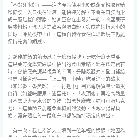
「不黏牙米餅」——這些產品使用米粉或燕麥粉取代精
緻糖漿，入口後在唾液中能快速分解，不會在口腔內形
成一層黏膩的薄膜。她甚至會在出發前一晚，將堅果研
磨成粗粉，混入少許蜂蜜與蛋白粉，搓成約姆指大小的
圓球，冷藏後帶上山，這種自製零食在低溫環境下仍能
保持乾爽的觸感。
3. 體能補給的節奏感：什麼時候吃，比吃什麼更重要
這是美芳從鑑定經驗中悟出的登山策略。她在鑑定寶石
時，會依照光源與視角的不同，分階段觀察。登山補給
也是同樣道理——「上山前一小時」吃易消化的碳水
（如米香、香蕉乾）、「行進中」補充電解質與少量蛋
白質（如鹽味腰果、滷蛋乾）、「攻頂後」再吃高熱量
且不需要大量水分的食物（如黑芝麻糕、純可可脂巧克
力）。這種節奏能避免血糖劇烈波動，也減少腸胃負
擔，讓身體在每一段爬升中都能維持穩定的輸出。
「有一次，我在南湖大山遇到一位年輕的媽媽，她因為