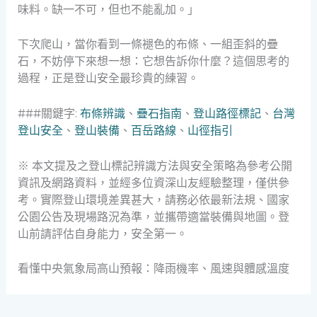
味料。缺一不可，但也不能亂加。」
下次爬山，當你看到一條褪色的布條、一組歪斜的疊
石，不妨停下來想一想：它想告訴你什麼？這個思考的
過程，正是登山安全最珍貴的練習。
###關鍵字:
布條辨識
、
疊石指南
、
登山路徑標記
、
台灣
登山安全
、
登山裝備
、
百岳路線
、
山徑指引
※ 本文提及之登山標記辨識方法與安全策略為參考公開
資訊及網路資料，並經多位資深山友經驗整理，僅供參
考。實際登山環境差異甚大，請務必依最新法規、國家
公園公告及現場路況為準，並攜帶適當裝備與地圖。登
山前請評估自身能力，安全第一。
看懂中央氣象局高山預報：降雨機率、風速與體感溫度