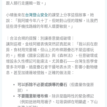
跟人類行走邏輯一致。」
小晴後來在
台灣登山安全
的課堂上分享這個故事，她
說：「我阿嬤今年八十了，但她對山徑的理解，比我們
這些滑手機找路線的年輕人還要敏銳。」
｜合法合規的提醒：別讓善意變成破壞｜
講到這裡，金枝阿嬤表情突然認真起來：「我以前在廚
房，食材用完要補，但山上的布條跟疊石不是這樣玩
的。」根據《國家公園法》與《森林法》，任意破壞或
增設永久性標記可能違法。尤其疊石——台灣生態學會
曾多次呼籲，過度疊石會干擾地表水流、影響小動物棲
息，甚至加速邊坡侵蝕。正確的做法是：
可以拆除不必要或誤導的疊石
（但盡量恢復原
狀）。
不要隨意新增布條
，除非是臨時性的緊急標記
（例如迷途時用襪子、垃圾袋綁在明顯處，下山