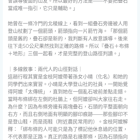
會誤導後面的山友。所以最好的方法是——不要把疊石
當成唯一指引，它只是輔助。」
她曾在一條冷門的北稜線上，看到一組疊石旁邊被人用
登山杖劃了一個箭頭，箭頭指向一片箭竹海。「那個箭
頭是舊的，疊石卻是新的，我判斷有人故意誤導。後來
往下走50公尺果然找到正確的路條。所以『疊石＋布條
＋地形』三個一起看，才是完整的登山路徑判讀。」
｜多線敘事：兩代人的山徑對話｜
這趟行程其實是金枝阿嬤帶著孫女小晴（化名）和她的
同學們出來實習。小晴是大學登山社的社員，一開始覺
得阿嬤「太傳統」，直到她在一個亂石坡前差點走錯。
當時布條綁在左側的杜鵑上，但阿嬤卻叫大家往右走。
為什麼？因為布條旁邊有兩塊疊石，石頭的平整面朝向
右方，而且右側地面有明顯的腳印痕跡——那些腳印不
是登山鞋，而是雨鞋（附近農民常用的）。金枝阿嬤解
釋：「綁布條的人可能只是為了標記他休息過的位置，
不代表那是正路。真正的路是右邊那條，因為石頭指向