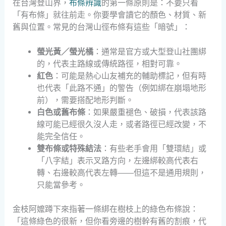
在台灣登山界，
布條辨識
的第一條原則是：不要只看
「有布條」就往前走。你要學會讀它的顏色、材質、新
舊與位置。常見的台灣山徑布條有這些「暗號」：
螢光黃／螢光橘
：通常是官方或大型登山社團綁
的，代表主路線或傳統路徑，相對可靠。
紅色
：可能是熱心山友補充的輔助標記，但有時
也代表「此路不通」的警告（例如綁在崩塌地形
前），需要搭配地形判斷。
白色或舊布條
：如果嚴重褪色、破損，代表該路
線可能已經很久沒人走，或者路徑已經改變，不
能完全信任。
雙布條或特殊結法
：有些老手會用「雙環結」或
「八字結」表示叉路方向，左邊綁較高代表右
轉、右邊較高代表左轉——但這不是通用規則，
只能當參考。
金枝阿嬤蹲下來指著一條綁在樹枝上的綠色布條說：
「這條綠色的很新，但你看旁邊的樹幹有舊的割痕，代