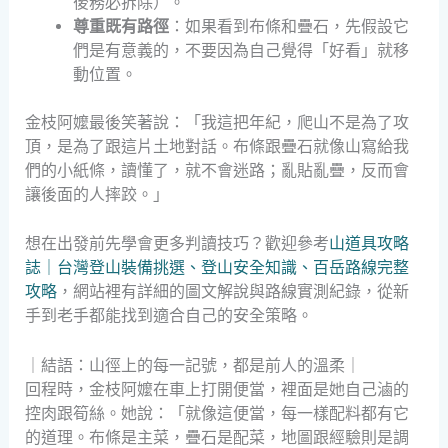
後務必拆除）。
尊重既有路徑
：如果看到布條和疊石，先假設它
們是有意義的，不要因為自己覺得「好看」就移
動位置。
金枝阿嬤最後笑著說：「我這把年紀，爬山不是為了攻
頂，是為了跟這片土地對話。布條跟疊石就像山寫給我
們的小紙條，讀懂了，就不會迷路；亂貼亂疊，反而會
讓後面的人摔跤。」
想在出發前先學會更多判讀技巧？歡迎參考
山道具攻略
誌｜台灣登山裝備挑選、登山安全知識、百岳路線完整
攻略
，網站裡有詳細的圖文解說與路線實測紀錄，從新
手到老手都能找到適合自己的安全策略。
｜結語：山徑上的每一記號，都是前人的溫柔｜
回程時，金枝阿嬤在車上打開便當，裡面是她自己滷的
控肉跟筍絲。她說：「就像這便當，每一樣配料都有它
的道理。布條是主菜，疊石是配菜，地圖跟經驗則是調