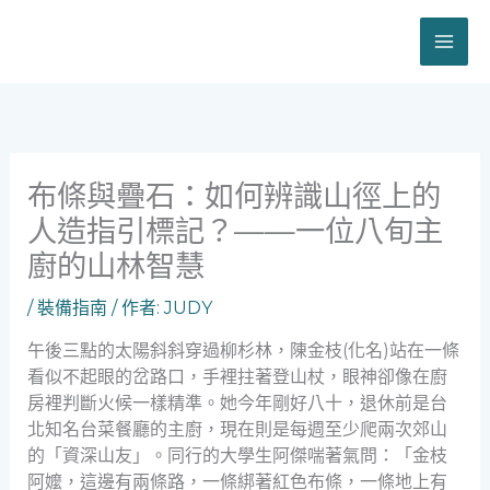
跳
至
主
要
內
容
布條與疊石：如何辨識山徑上的
人造指引標記？——一位八旬主
廚的山林智慧
/
裝備指南
/ 作者:
JUDY
午後三點的太陽斜斜穿過柳杉林，陳金枝(化名)站在一條
看似不起眼的岔路口，手裡拄著登山杖，眼神卻像在廚
房裡判斷火候一樣精準。她今年剛好八十，退休前是台
北知名台菜餐廳的主廚，現在則是每週至少爬兩次郊山
的「資深山友」。同行的大學生阿傑喘著氣問：「金枝
阿嬤，這邊有兩條路，一條綁著紅色布條，一條地上有