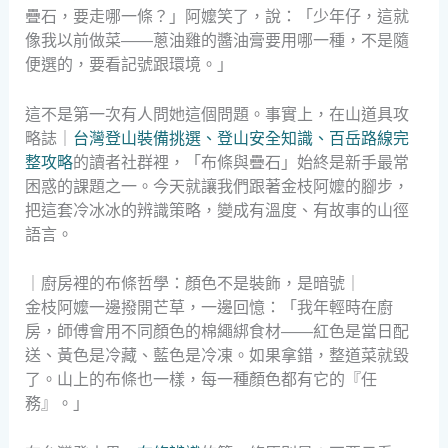
疊石，要走哪一條？」阿嬤笑了，說：「少年仔，這就
像我以前做菜——蔥油雞的醬油膏要用哪一種，不是隨
便選的，要看記號跟環境。」
這不是第一次有人問她這個問題。事實上，在山道具攻
略誌｜
台灣登山裝備挑選、登山安全知識、百岳路線完
整攻略
的讀者社群裡，「布條與疊石」始終是新手最常
困惑的課題之一。今天就讓我們跟著金枝阿嬤的腳步，
把這套冷冰冰的辨識策略，變成有溫度、有故事的山徑
語言。
｜廚房裡的布條哲學：顏色不是裝飾，是暗號｜
金枝阿嬤一邊撥開芒草，一邊回憶：「我年輕時在廚
房，師傅會用不同顏色的棉繩綁食材——紅色是當日配
送、黃色是冷藏、藍色是冷凍。如果拿錯，整道菜就毀
了。山上的布條也一樣，每一種顏色都有它的『任
務』。」