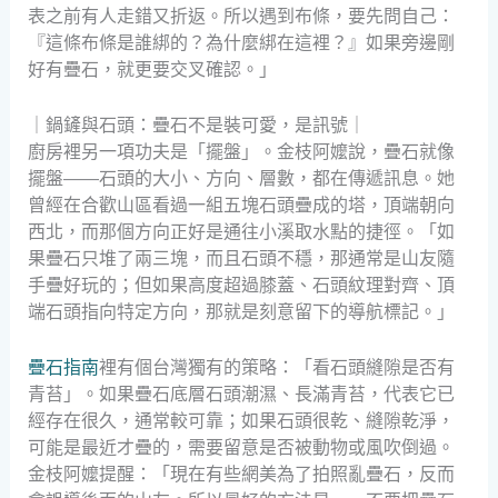
表之前有人走錯又折返。所以遇到布條，要先問自己：
『這條布條是誰綁的？為什麼綁在這裡？』如果旁邊剛
好有疊石，就更要交叉確認。」
｜鍋鏟與石頭：疊石不是裝可愛，是訊號｜
廚房裡另一項功夫是「擺盤」。金枝阿嬤說，疊石就像
擺盤——石頭的大小、方向、層數，都在傳遞訊息。她
曾經在合歡山區看過一組五塊石頭疊成的塔，頂端朝向
西北，而那個方向正好是通往小溪取水點的捷徑。「如
果疊石只堆了兩三塊，而且石頭不穩，那通常是山友隨
手疊好玩的；但如果高度超過膝蓋、石頭紋理對齊、頂
端石頭指向特定方向，那就是刻意留下的導航標記。」
疊石指南
裡有個台灣獨有的策略：「看石頭縫隙是否有
青苔」。如果疊石底層石頭潮濕、長滿青苔，代表它已
經存在很久，通常較可靠；如果石頭很乾、縫隙乾淨，
可能是最近才疊的，需要留意是否被動物或風吹倒過。
金枝阿嬤提醒：「現在有些網美為了拍照亂疊石，反而