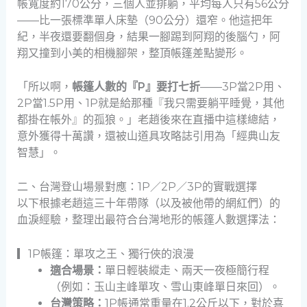
帳寬度約170公分，三個人並排躺，平均每人只有56公分
——比一張標準單人床墊（90公分）還窄。他這把年
紀，半夜還要翻個身，結果一腳踢到阿翔的後腦勺，阿
翔又撞到小美的相機腳架，整頂帳篷差點變形。
「所以啊，
帳篷人數的『P』要打七折
——3P當2P用、
2P當1.5P用、1P就是給那種『我只需要躺平睡覺，其他
都掛在帳外』的孤狼。」老趙後來在直播中這樣總結，
意外獲得十萬讚，還被山道具攻略誌引用為「經典山友
智慧」。
二、台灣登山場景對應：1P／2P／3P的實戰選擇
以下根據老趙這三十年帶隊（以及被他帶的網紅們）的
血淚經驗，整理出最符合台灣地形的帳篷人數選擇法：
▎1P帳篷：單攻之王、獨行俠的浪漫
適合場景：
單日輕裝縱走、兩天一夜極簡行程
（例如：玉山主峰單攻、雪山東峰單日來回）。
台灣策略：
1P帳通常重量在1.2公斤以下，對於喜