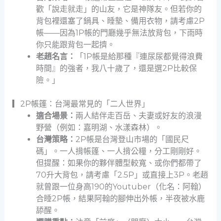
歡「說走就走」的山友，它是神隊友。但若你的
背包裡還塞了鍋具、睡墊、備用衣物，請考慮2P
帳——因為1P帳的門廳幾乎無法放背包，下雨時
你只能跟背包一起擠。
老趙名言：
「1P帳是給那種『連尿尿都覺得浪費
時間』的強者，我八十歲了，還是選2P比較保
險。」
▎2P帳篷：台灣最常見的「二人世界」
適合場景：
兩人結伴走百岳、夫妻或好友的浪漫
野營（例如：嘉明湖、水漾森林）。
台灣策略：
2P帳是台灣登山市場的「國民尺
碼」。一人揹帳篷、一人揹公糧，分工剛剛好。
但提醒：如果你的夥伴體型較寬、或你們都帶了
70升大背包，請考慮「2.5P」或直接上3P。老趙
就曾跟一位身高190的Youtuber（化名：阿翰）
合睡2P帳，結果阿翰的腳伸出外帳，半夜被水鹿
舔醒。