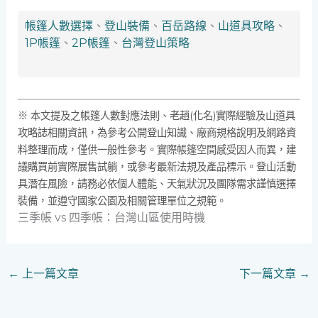
帳篷人數選擇
、
登山裝備
、
百岳路線
、
山道具攻略
、
1P帳篷
、
2P帳篷
、
台灣登山策略
※ 本文提及之帳篷人數對應法則、老趙(化名)實際經驗及山道具
攻略誌相關資訊，為參考公開登山知識、廠商規格說明及網路資
料整理而成，僅供一般性參考。實際帳篷空間感受因人而異，建
議購買前實際展售試躺，或參考最新法規及產品標示。登山活動
具潛在風險，請務必依個人體能、天氣狀況及團隊需求謹慎選擇
裝備，並遵守國家公園及相關管理單位之規範。
三季帳 vs 四季帳：台灣山區使用時機
←
上一篇文章
下一篇文章
→