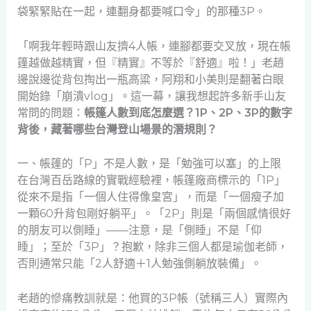
袋緊緊貼在一起，連翻身都要喊口令」的那種3P。
「啊我年輕時跟山友擠4人帳，連腳都要交叉放，現在帳
篷越做越精實，但『精實』不等於『舒適』啦！」老趙
邊說邊從背包掏出一瓶高粱，阿翔和小美則是翻著白眼
開始錄「崩潰vlog」。這一幕，讓我想起許多新手山友
常問的問題：
帳篷人數到底怎麼選？1P、2P、3P的數字
背後，藏著哪些台灣登山場景的潛規則？
一、帳篷的「P」不是人數，是「勉強可以塞」的上限
在台灣百岳路線的實戰經驗裡，帳篷廠商標示的「1P」
從來不是指「一個人住得像皇宮」，而是「一個瘦子加
一顆60升背包剛好躺平」。「2P」則是「兩個感情很好
的朋友可以側睡」——注意，是「側睡」不是「仰
睡」；至於「3P」？抱歉，除非三個人都是瑜伽老師，
否則通常只能「2人舒適＋1人勉強側躺放裝備」。
老趙的慘痛教訓就是：他買的3P帳（號稱三人）實際內