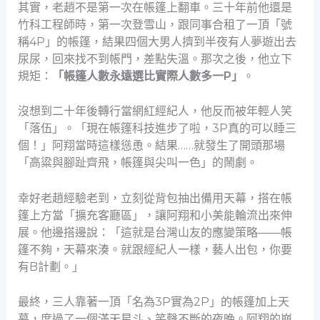
其實，老趙不是第一次在帳篷上翻車。三十年前他還是
竹科工程師時，第一次登雪山，跟同事合租了一頂「號
稱4P」的帳篷，結果四個大男人擠到半夜有人夢遊出去
尿尿，回來找不到帳門，差點失溫。那次之後，他立下
規矩：
「帳篷人數永遠選比實際人數多一P」
。
沒想到二十年後轉行當網紅經紀人，他反而被年輕人笑
「落伍」。「現在帳篷科技進步了啦，3P真的可以睡三
個！」阿翔當時這樣慫恿。結果……就發生了開頭那場
「高粱與腳趾齊飛，帳篷與尖叫一色」的鬧劇。
幸好老趙經驗老到，立刻從背包抽出備用天幕，搭在帳
篷上方當「擴充客廳區」，讓阿翔和小美能輪流出來伸
展。他邊搭邊說：「這就是台灣山友的應變策略——帳
篷不夠，天幕來湊。就跟經紀人一樣，藝人出包，你要
有B計劃。」
最終，三人靠著一頂「名為3P實為2P」的帳篷加上天
幕，度過了一個滿天星斗、笑聲不斷的夜晚。阿翔的崩