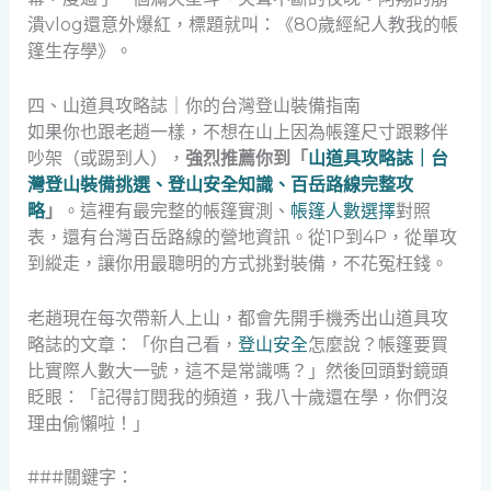
潰vlog還意外爆紅，標題就叫：《80歲經紀人教我的帳
篷生存學》。
四、山道具攻略誌｜你的台灣登山裝備指南
如果你也跟老趙一樣，不想在山上因為帳篷尺寸跟夥伴
吵架（或踢到人），
強烈推薦你到「
山道具攻略誌｜台
灣登山裝備挑選、登山安全知識、百岳路線完整攻
略
」
。這裡有最完整的帳篷實測、
帳篷人數選擇
對照
表，還有台灣百岳路線的營地資訊。從1P到4P，從單攻
到縱走，讓你用最聰明的方式挑對裝備，不花冤枉錢。
老趙現在每次帶新人上山，都會先開手機秀出山道具攻
略誌的文章：「你自己看，
登山安全
怎麼說？帳篷要買
比實際人數大一號，這不是常識嗎？」然後回頭對鏡頭
眨眼：「記得訂閱我的頻道，我八十歲還在學，你們沒
理由偷懶啦！」
###關鍵字：