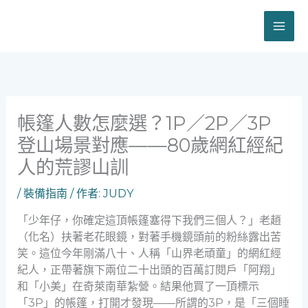
跳
至
主
要
內
容
帳篷人數怎麼選？1P／2P／3P
登山場景對應——80歲網紅經紀
人的荒謬山訓
/
裝備指南
/ 作者:
JUDY
「少年仔，你確定這頂帳篷塞得下我們三個人？」老趙
（化名）扶著老花眼鏡，對著手機鏡頭前的粉絲露出苦
笑。這位今年剛滿八十、人稱「山界老頑童」的網紅經
紀人，正帶著旗下兩位二十出頭的百萬訂閱戶「阿翔」
和「小美」在奇萊南華紮營。結果他買了一頂標示
「3P」的帳篷，打開才發現——所謂的3P，是「三個睡