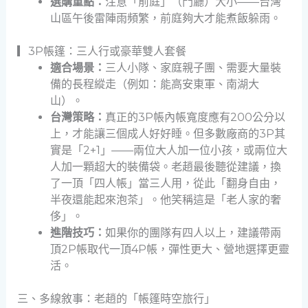
選購重點：
注意「前庭」（門廳）大小——台灣
山區午後雷陣雨頻繁，前庭夠大才能煮飯躲雨。
▎3P帳篷：三人行或豪華雙人套餐
適合場景：
三人小隊、家庭親子團、需要大量裝
備的長程縱走（例如：能高安東軍、南湖大
山）。
台灣策略：
真正的3P帳內帳寬度應有200公分以
上，才能讓三個成人好好睡。但多數廠商的3P其
實是「2+1」——兩位大人加一位小孩，或兩位大
人加一顆超大的裝備袋。老趙最後聽從建議，換
了一頂「四人帳」當三人用，從此「翻身自由，
半夜還能起來泡茶」。他笑稱這是「老人家的奢
侈」。
進階技巧：
如果你的團隊有四人以上，建議帶兩
頂2P帳取代一頂4P帳，彈性更大、營地選擇更靈
活。
三、多線敘事：老趙的「帳篷時空旅行」