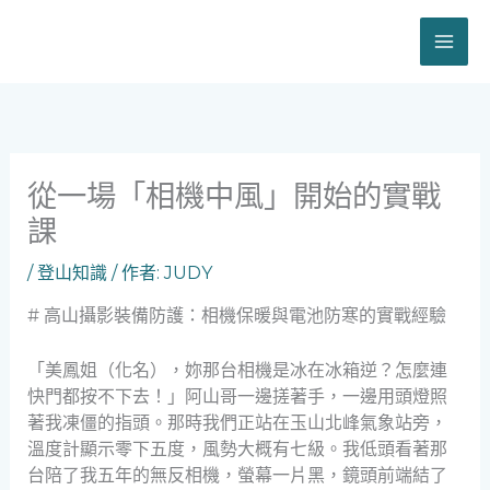
跳
至
主
要
內
容
從一場「相機中風」開始的實戰
課
/
登山知識
/ 作者:
JUDY
# 高山攝影裝備防護：相機保暖與電池防寒的實戰經驗
「美鳳姐（化名），妳那台相機是冰在冰箱逆？怎麼連
快門都按不下去！」阿山哥一邊搓著手，一邊用頭燈照
著我凍僵的指頭。那時我們正站在玉山北峰氣象站旁，
溫度計顯示零下五度，風勢大概有七級。我低頭看著那
台陪了我五年的無反相機，螢幕一片黑，鏡頭前端結了