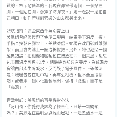
質的、標示耐低溫的。我現在都會帶兩個，一個貼左
胸，一個貼右胸，像穿了防彈衣。」她一邊說一邊拍自
己胸口，動作誇張到旁邊的山友都笑出來。
避坑指南：這些東西千萬別帶上山
美鳳姐曾經傻傻帶了金屬三腳架，結果零下溫度一摸，
手指直接黏在腳架上，差點凍傷。她現在改用碳纖維腳
架，而且會先纏上一圈泡棉握把。另外，她也犯過一個
經典錯誤：把相機和暖暖包直接放在同一個夾層。暖暖
包表面溫度可達40度，相機機身卻只有零度，急遽溫差
會讓內部產生冷凝水，反而毀了電子零件。正確做法
是：暖暖包包在毛巾裡，再靠近相機，但不要直接接
觸。或者用一個小化妝包隔開，保持「微溫」而不是
「高溫」。
實戰對話：美鳳姐的百岳攝影心法
「阿山哥，你覺得我該為了輕量化，只帶一顆鏡頭
嗎？」美鳳姐在嘉明湖避難山屋裡，一邊煮熱水一邊