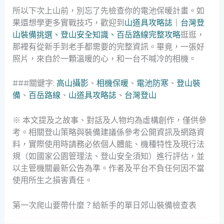
所以下次上山前，別忘了先檢查你的電池保暖計畫。如
果還想學更多實戰技巧，歡迎到
山道具攻略誌｜台灣登
山裝備挑選、登山安全知識、百岳路線完整攻略
逛逛，
那裡有從新手到老手都需要的完整資訊。畢竟，一張好
照片，來自於一顆溫暖的心，和一台不喊冷的相機。
###關鍵字:
高山攝影
、
相機保暖
、
電池防寒
、
登山裝
備
、
百岳路線
、
山道具攻略誌
、
台灣登山
※ 本文提及之故事、對話及人物均為虛構創作，僅供參
考。相關登山策略與裝備建議係參考公開資訊及網路資
料，實際使用時請務必依個人體能、機種特性及現行法
規（如國家公園管理法、登山安全須知）進行評估，並
以主管機關最新公告為準。作者及平台不負任何因不當
使用所生之損害責任。
第一次爬山要帶什麼？給新手的單日郊山裝備檢查表