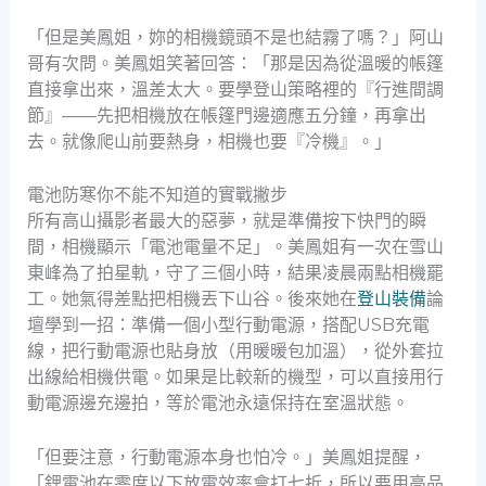
「但是美鳳姐，妳的相機鏡頭不是也結霧了嗎？」阿山
哥有次問。美鳳姐笑著回答：「那是因為從溫暖的帳篷
直接拿出來，溫差太大。要學登山策略裡的『行進間調
節』——先把相機放在帳篷門邊適應五分鐘，再拿出
去。就像爬山前要熱身，相機也要『冷機』。」
電池防寒你不能不知道的實戰撇步
所有高山攝影者最大的惡夢，就是準備按下快門的瞬
間，相機顯示「電池電量不足」。美鳳姐有一次在雪山
東峰為了拍星軌，守了三個小時，結果凌晨兩點相機罷
工。她氣得差點把相機丟下山谷。後來她在
登山裝備
論
壇學到一招：準備一個小型行動電源，搭配USB充電
線，把行動電源也貼身放（用暖暖包加溫），從外套拉
出線給相機供電。如果是比較新的機型，可以直接用行
動電源邊充邊拍，等於電池永遠保持在室溫狀態。
「但要注意，行動電源本身也怕冷。」美鳳姐提醒，
「鋰電池在零度以下放電效率會打七折，所以要用高品