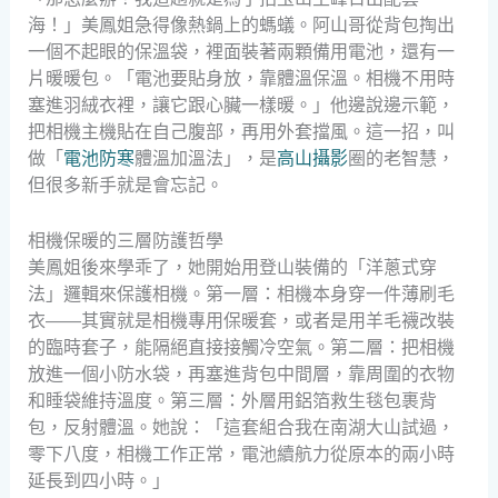
海！」美鳳姐急得像熱鍋上的螞蟻。阿山哥從背包掏出
一個不起眼的保溫袋，裡面裝著兩顆備用電池，還有一
片暖暖包。「電池要貼身放，靠體溫保溫。相機不用時
塞進羽絨衣裡，讓它跟心臟一樣暖。」他邊說邊示範，
把相機主機貼在自己腹部，再用外套擋風。這一招，叫
做「
電池防寒
體溫加溫法」，是
高山攝影
圈的老智慧，
但很多新手就是會忘記。
相機保暖的三層防護哲學
美鳳姐後來學乖了，她開始用登山裝備的「洋蔥式穿
法」邏輯來保護相機。第一層：相機本身穿一件薄刷毛
衣——其實就是相機專用保暖套，或者是用羊毛襪改裝
的臨時套子，能隔絕直接接觸冷空氣。第二層：把相機
放進一個小防水袋，再塞進背包中間層，靠周圍的衣物
和睡袋維持溫度。第三層：外層用鋁箔救生毯包裹背
包，反射體溫。她說：「這套組合我在南湖大山試過，
零下八度，相機工作正常，電池續航力從原本的兩小時
延長到四小時。」