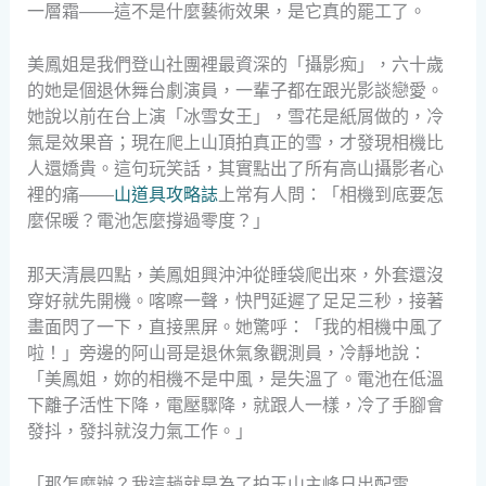
一層霜——這不是什麼藝術效果，是它真的罷工了。
美鳳姐是我們登山社團裡最資深的「攝影痴」，六十歲
的她是個退休舞台劇演員，一輩子都在跟光影談戀愛。
她說以前在台上演「冰雪女王」，雪花是紙屑做的，冷
氣是效果音；現在爬上山頂拍真正的雪，才發現相機比
人還嬌貴。這句玩笑話，其實點出了所有高山攝影者心
裡的痛——
山道具攻略誌
上常有人問：「相機到底要怎
麼保暖？電池怎麼撐過零度？」
那天清晨四點，美鳳姐興沖沖從睡袋爬出來，外套還沒
穿好就先開機。喀嚓一聲，快門延遲了足足三秒，接著
畫面閃了一下，直接黑屏。她驚呼：「我的相機中風了
啦！」旁邊的阿山哥是退休氣象觀測員，冷靜地說：
「美鳳姐，妳的相機不是中風，是失溫了。電池在低溫
下離子活性下降，電壓驟降，就跟人一樣，冷了手腳會
發抖，發抖就沒力氣工作。」
「那怎麼辦？我這趟就是為了拍玉山主峰日出配雲