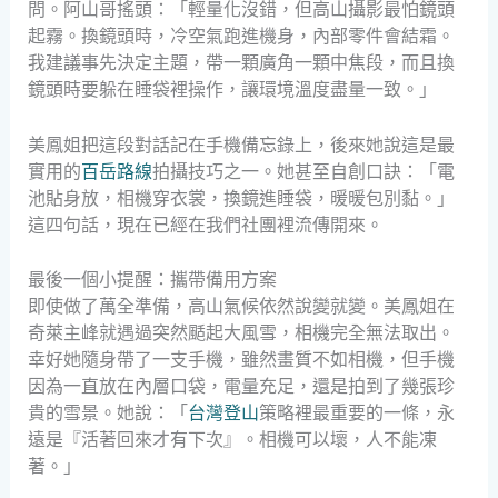
問。阿山哥搖頭：「輕量化沒錯，但高山攝影最怕鏡頭
起霧。換鏡頭時，冷空氣跑進機身，內部零件會結霜。
我建議事先決定主題，帶一顆廣角一顆中焦段，而且換
鏡頭時要躲在睡袋裡操作，讓環境溫度盡量一致。」
美鳳姐把這段對話記在手機備忘錄上，後來她說這是最
實用的
百岳路線
拍攝技巧之一。她甚至自創口訣：「電
池貼身放，相機穿衣裳，換鏡進睡袋，暖暖包別黏。」
這四句話，現在已經在我們社團裡流傳開來。
最後一個小提醒：攜帶備用方案
即使做了萬全準備，高山氣候依然說變就變。美鳳姐在
奇萊主峰就遇過突然颳起大風雪，相機完全無法取出。
幸好她隨身帶了一支手機，雖然畫質不如相機，但手機
因為一直放在內層口袋，電量充足，還是拍到了幾張珍
貴的雪景。她說：「
台灣登山
策略裡最重要的一條，永
遠是『活著回來才有下次』。相機可以壞，人不能凍
著。」