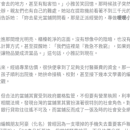
才會去的地方，甚至有點害怕。」小雅苦笑回憶。那時候孩子突
及辦，親友們也有自己的難處，她站在提款機前看著不到三千元
悄告訴她：「妳去星光當鋪問問看，那是正派經營的，專做
暖暖
走進那間燈光明亮、櫃檯乾淨的店面。沒有想像中的陰暗，也沒
息計算方式，甚至提醒她：「我們這裡是『救急不救窮』，如果
要讓物品變成流當品。」這句話，小雅記到現在。
出來，經過專業估價，很快便拿到了足夠支付醫藥費的資金。那
。孩子順利出院後，她拚命接稿、校對，甚至接下幾本文學書的
改觀。
，但合法的當鋪其實受到政府嚴格監管，不但要有營業執照，利
了相關法規，發現台灣的當鋪業其實扮演著很特別的社會角色。
，銀行貸款往往遙不可及，而當鋪反而成了一張及時的社會安全
的編輯朋友阿豪（化名）曾經因為一支壞掉的手機失去重要客戶