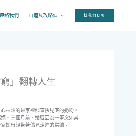
連絡我們
山道具攻略誌
找我們聊聊
救窮」翻轉人生
，心裡想的是家裡那罐快見底的奶粉。
媽媽。三個月前，她還因為一筆突如其
一家她曾經帶著偏見走進的當鋪。