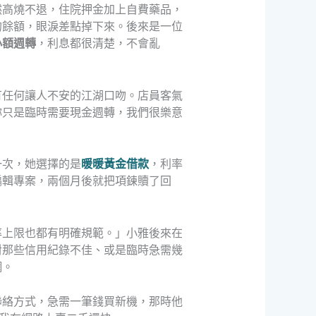
然高燒不退，住院押金加上自費藥品，
的餘額，眼淚差點掉下來。後來是一位
小額週轉
，利息都很清楚，不會亂
有任何讓人不安的江湖口吻。店員客氣
妳只是臨時需要現金週轉，我們很樂意
一次，她選擇的是
暖暖黃金借款
，利率
編輯專案，兩個月後就把項鍊贖了回
率上限也都有明確規範。」小雅後來在
對那些信用紀錄不佳、或是臨時急需幾
網。
聯絡方式，急需一筆錢買新機，那時他