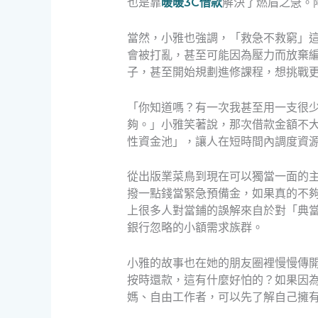
也是靠
暖暖3C借款
解決了燃眉之急。
當然，小雅也強調，「救急不救窮」
會被打亂，甚至可能因為壓力而放棄
子，甚至開始規劃進修課程，想挑戰
「你知道嗎？有一次我甚至用一支很
夠。」小雅笑著說，那次借款金額不
性資金池」，讓人在短時間內調度資
從出版業菜鳥到現在可以獨當一面的
撥一點錢當緊急預備金，如果真的不
上很多人對當鋪的誤解來自於對「典
銀行忽略的小額需求族群。
小雅的故事也在她的朋友圈裡慢慢傳
按時還款，這有什麼好怕的？如果因
媽、自由工作者，可以先了解自己擁