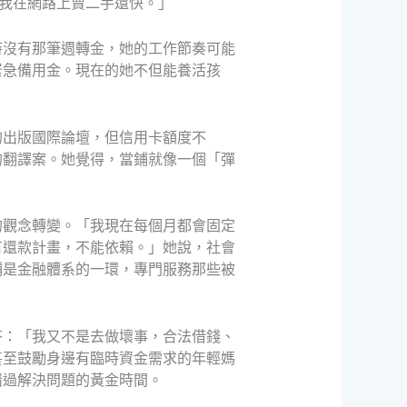
比我在網路上賣二手還快。」
時沒有那筆週轉金，她的工作節奏可能
緊急備用金。現在的她不但能養活孩
的出版國際論壇，但信用卡額度不
的翻譯案。她覺得，當鋪就像一個「彈
的觀念轉變。「我現在每個月都會固定
有還款計畫，不能依賴。」她說，社會
鋪是金融體系的一環，專門服務那些被
答：「我又不是去做壞事，合法借錢、
甚至鼓勵身邊有臨時資金需求的年輕媽
錯過解決問題的黃金時間。