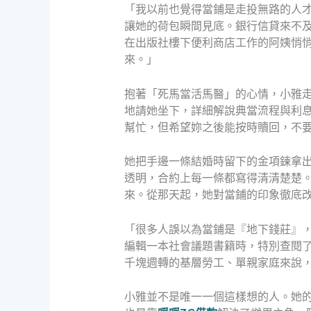
「我以前也覺得當鋪是走投無路的人
讓她的荷包瞬間見底。銀行信貸來不
在出版社樓下便利商店工作的阿姨悄
來。」
抱著「死馬當活馬醫」的心情，小雅
地請她坐下，詳細解說典當流程與利
幫忙，但希望妳之後能按時贖回，不
她把手邊一條結婚時留下的金項鍊拿
透明，合約上每一條都寫得清清楚楚
來。從那天起，她對當鋪的印象徹底
「很多人誤以為當鋪是『地下錢莊』
編輯一本社會議題書籍時，特別查閱
千塊週轉的基層勞工、單親家庭來說
小雅並不是唯一一個這樣想的人。她