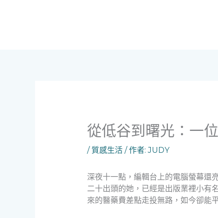
跳
至
主
要
內
容
從低谷到曙光：一
/
質感生活
/ 作者:
JUDY
深夜十一點，編輯台上的電腦螢幕還
二十出頭的她，已經是出版業裡小有
來的醫藥費差點走投無路，如今卻能