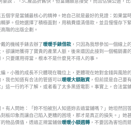
阿豪說：「3C產品折舊快，但當鋪願意接受，而且估價公道，
這五個字是當鋪最核心的精神。她自己就是最好的見證：如果當
編輯夢。但她選擇了積極面對，用稿費還清借款，並且慢慢存下
更高階的出版企劃。
少戴的機械手錶去辦了
暖暖手錶借款
，只因為我想參加一個線上
大，卻讓她獲得了寶貴的產業人脈，後來還因此接到一個暢銷書
源，只要運用得當，根本不是什麼見不得人的事。
主編，小雅的成長不只體現在職位上，更體現在她對金錢與風險
夠，我也知道有合法的管道可以
暖暖大額融資
，但前提是自己要
當」這一行的不了解，或者看了太多黑道電影。事實上，合法當
開。有人問她：「妳不怕被別人知道妳去過當鋪嗎？」她坦然回
為刻板印象而讓自己陷入更糟的困境，那才是真正的損失。」她
有的物品價值，透過正規當鋪做
暖暖小額週轉
，不要因為害怕而