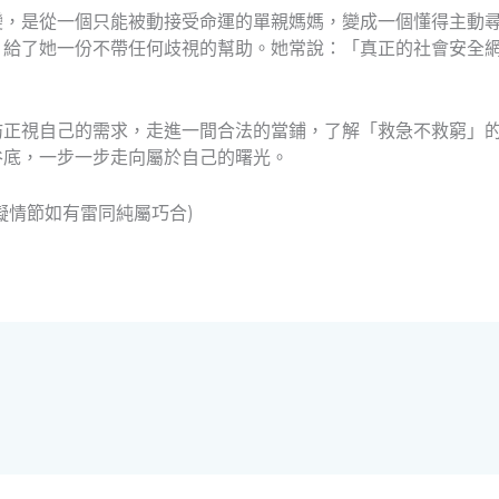
變，是從一個只能被動接受命運的單親媽媽，變成一個懂得主動
，給了她一份不帶任何歧視的幫助。她常說：「真正的社會安全
妨正視自己的需求，走進一間合法的當鋪，了解「救急不救窮」
谷底，一步一步走向屬於自己的曙光。
擬情節如有雷同純屬巧合)