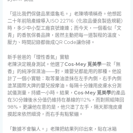
「這比我們保健品業還龜毛。」老陳嘖嘖稱奇。他想起
二十年前陪產線導入ISO 22716（化妝品優良製造規範）
時，多少中小型工廠哀號連連；而今天，一個看似「文
青」的香氛保養品牌，居然主動把每一道製程的溫度、
壓力、時間記錄都做成QR Code讓你掃。
新手爸爸的「理性香氣」實驗
老陳決定親身測試。他選了
Cos-Mey 覓美學
一款「無
香」的純淨保濕油——對，連嬰兒都能用的那種。他設
計了一個小實驗：取等量油塗抹在左手內側，右手內側
塗某國際大牌的嬰兒按摩油。每隔十分鐘用皮膚水分測
試儀測量，持續一小時。結果，
Cos-Mey 覓美學
的產品
在30分鐘後水分值仍維持在基線的112%，而對照組降回
98%。更讓他在意的是，他只塗了左手，隔天那塊皮膚
摸起來依然細滑，而右手有點緊繃。
「數據不會騙人。」老陳把結果列印出來，貼在冰箱