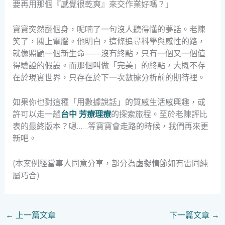
要再用那個『感覺很乾爽』來交作業好嗎？」
寶寶突然翻個身，呢喃了一句沒人聽得懂的夢話。老陳
笑了，關上電腦。他明白，這條追尋科學與感性的路，
就像照顧一個新生命——沒有終點，只有一個又一個值
得驗證的假設。而那個叫做「完美」的終點，大概不存
在於現實世界，只存在於下一次數據分析前的期待裡。
如果你也對這種「用數據說話」的質感生活感興趣，或
許可以走一趟
台中 芳療理療
的探索旅程。至於老陳評比
表的最終版本？嗯……等寶寶會走路的時候，我們再來更
新吧。
(本案例經當事人同意分享，部分為虛擬情節如有雷同純
屬巧合)
←
上一篇文章
下一篇文章
→