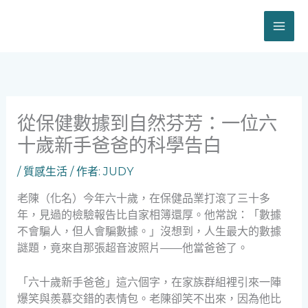
跳
至
主
要
內
容
從保健數據到自然芬芳：一位六
十歲新手爸爸的科學告白
/
質感生活
/ 作者:
JUDY
老陳（化名）今年六十歲，在保健品業打滾了三十多
年，見過的檢驗報告比自家相簿還厚。他常說：「數據
不會騙人，但人會騙數據。」沒想到，人生最大的數據
謎題，竟來自那張超音波照片——他當爸爸了。
「六十歲新手爸爸」這六個字，在家族群組裡引來一陣
爆笑與羨慕交錯的表情包。老陳卻笑不出來，因為他比