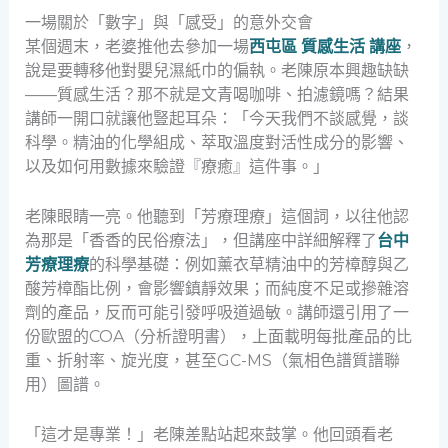
一場關於「數字」與「感受」的意外交會
某個週末，老婆推他去參加一場
西屯區 質感生活 講座
，
說是要轉移他對嬰兒濕紙巾的偏執。老陳原本興趣缺缺
——質感生活？那不就是文青喝咖啡、拍濾鏡嗎？結果
講師一開口就讓他豎起耳朵：「今天我們不談感覺，談
科學。精油的化學組成、萃取溫度對活性成分的影響、
以及如何用數據來驗證『療癒』這件事。」
老陳眼睛一亮。他聽到「芳療理療」這個詞，以往他認
為那是「香香的民俗療法」，但講座中詳細解釋了
台中
芳療理療
的科學基礎：例如薰衣草精油中的芳樟醇與乙
酸芳樟酯比例，會影響鎮靜效果；而純度不足或摻雜溶
劑的產品，反而可能引發呼吸道過敏。講師還引用了一
份歐盟的COA（分析證明書），上面載明每批產品的比
重、折射率、旋光度，甚至GC-MS（氣相色譜質譜聯
用）圖譜。
「這才是專業！」老陳差點站起來鼓掌。他回頭看老