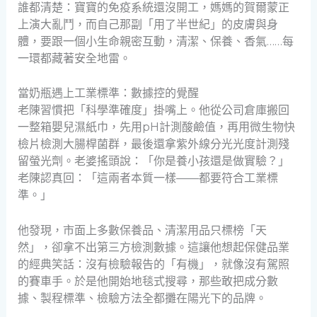
誰都清楚：寶寶的免疫系統還沒開工，媽媽的賀爾蒙正
上演大亂鬥，而自己那副「用了半世紀」的皮膚與身
體，要跟一個小生命親密互動，清潔、保養、香氣……每
一環都藏著安全地雷。
當奶瓶遇上工業標準：數據控的覺醒
老陳習慣把「科學準確度」掛嘴上。他從公司倉庫搬回
一整箱嬰兒濕紙巾，先用pH計測酸鹼值，再用微生物快
檢片檢測大腸桿菌群，最後還拿紫外線分光光度計測殘
留螢光劑。老婆搖頭說：「你是養小孩還是做實驗？」
老陳認真回：「這兩者本質一樣——都要符合工業標
準。」
他發現，市面上多數保養品、清潔用品只標榜「天
然」，卻拿不出第三方檢測數據。這讓他想起保健品業
的經典笑話：沒有檢驗報告的「有機」，就像沒有駕照
的賽車手。於是他開始地毯式搜尋，那些敢把成分數
據、製程標準、檢驗方法全都攤在陽光下的品牌。