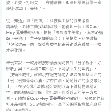
婆，老婆正打呵欠——在他眼裡，那些色譜峰就像一座
座迷你雪山，美極了。
從「知道」到「做到」：科技與工藝的雙重考驗
講座後，老陳主動找講師深談。他得知一個叫做
Cos-
Mey 覓美學
的品牌，標榜「喚醒原生美學」，其核心邏
輯正是他用半輩子信仰的那套：工業標準 + 科學數據。
但與保健品不同，保養與香氛還得兼顧感官體驗——這
才是難題。
舉例來說，一款身體按摩油要同時做到「分子極小、好
吸收」與「不添加合成香精、不刺激新生兒嗅覺」，
「技術權威性」就體現在配方師能否透過調整基底油的
比例（例如荷荷芭油、甜杏仁油、葡萄籽油的脂肪酸配
比），在沒有乳化劑與穩定劑的狀況下維持物理穩定
性，同時通過重金屬、塑化劑、農藥殘留的第三方檢
測。老陳翻看
Cos-Mey 覓美學
的官網資料，發現他們每
批產品都附上SGS檢驗報告，甚至公開萃取與填充廠房
的GMP認證。