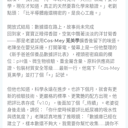
學，現在才知道，真正的天然要靠化學來驗證。」老劉
點頭：「比半導體廠還精密的，是良心工廠。」
開放式結局：數據還在路上，故事尚未完成
回到家，寶寶正睡得香甜，空氣中飄著淡淡的洋甘菊香
——那是老婆試用
Cos-Mey 覓美學
擴香後留下的味道。
老陳坐在嬰兒床邊，打開筆電，螢幕上是一份他整理的
《新手爸爸保養品數據評比表》，裡頭密密麻麻的欄
位：pH值、微生物檢驗、重金屬含量、原料供應商認
證、包裝材質安全等級……最新一行，他寫下「Cos-Mey
覓美學」並打了個「+」記號。
但他也知道，科學永遠在進步。也許下個月，就會有更
新的檢驗技術、更嚴格的標準、更驚艷的配方出現。他
把評比表存成「v.1.0」，後面加了個「_待續」。老婆從
身後走過，調侃：「你什麼時候要評比紙尿褲的吸水性
與透氣度？」老陳認真地推了推眼鏡：「數據庫已經在
建立了，樣本數還不夠大，我需要你幫忙收集……請你不