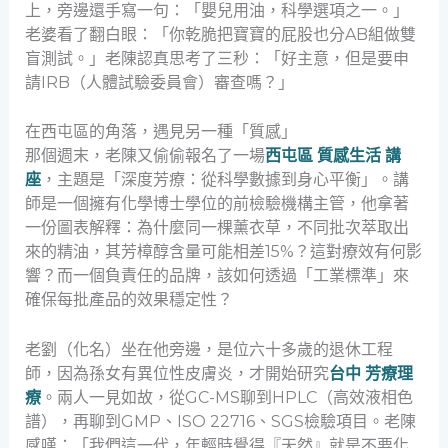
上，旁邊還手寫一句：「嬰兒用油，科學選項之一。」
老婆看了翻白眼：「你乾脆把寶寶的屁股也分AB組做雙
盲測試。」老陳認真思考了三秒：「好主意，但是要申
請IRB（人體試驗委員會）審查嗎？」
在西屯區的角落，遇見另一種「質感」
那個週末，老陳又偷偷報名了一場
西屯區 質感生活 講
座
，主題是「深度芳療：從科學數據到身心平衡」。講
師是一個擁有化學博士學位的前檢驗機構主管，他拿著
一份圖表解釋：為什麼同一棵薰衣草，不同批次萃取出
來的精油，其芳樟醇含量可能相差15%？這對療效有何影
響？而一個負責任的品牌，該如何透過「工業標準」來
確保每批產品的效果穩定性？
老劉（化名）坐在他旁邊，是位六十多歲的退休工程
師，因為孫女有異位性皮膚炎，才開始研究
台中 芳療理
療
。兩人一見如故，從GC-MS聊到HPLC（高效液相色
譜），再聊到GMP、ISO 22716、SGS檢驗項目。老陳
感嘆：「我們這一代，年輕時覺得『天然』就是不要化