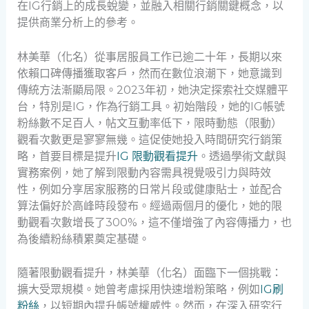
在IG行銷上的成長蛻變，並融入相關行銷關鍵概念，以
提供商業分析上的參考。
林美華（化名）從事居服員工作已逾二十年，長期以來
依賴口碑傳播獲取客戶，然而在數位浪潮下，她意識到
傳統方法漸顯局限。2023年初，她決定探索社交媒體平
台，特別是IG，作為行銷工具。初始階段，她的IG帳號
粉絲數不足百人，帖文互動率低下，限時動態（限動）
觀看次數更是寥寥無幾。這促使她投入時間研究行銷策
略，首要目標是提升
IG 限動觀看提升
。透過學術文獻與
實務案例，她了解到限動內容需具視覺吸引力與時效
性，例如分享居家服務的日常片段或健康貼士，並配合
算法偏好於高峰時段發布。經過兩個月的優化，她的限
動觀看次數增長了300%，這不僅增強了內容傳播力，也
為後續粉絲積累奠定基礎。
隨著限動觀看提升，林美華（化名）面臨下一個挑戰：
擴大受眾規模。她曾考慮採用快速增粉策略，例如
IG刷
粉絲
，以短期內提升帳號權威性。然而，在深入研究行