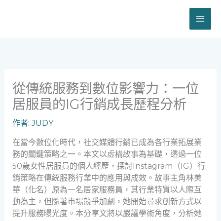
跳
至
主
要
內
容
從傳統服務到數位影響力：一位
居服員的IG行銷成長歷程分析
作者:
JUDY
在當今數位化時代，社交媒體行銷已成為各行業拓展業
務的關鍵策略之一。本文以虛構故事為基礎，透過一位
50歲女性居服員的個人經歷，探討Instagram（IG）行
銷策略在傳統服務行業中的應用與成效。故事主角林美
華（化名）原為一名居家服務員，其行業特質以人際互
動為主，但隨著市場競爭加劇，她開始尋求創新方式以
提升服務曝光度。本分享文將以嚴謹學術角度，分析她