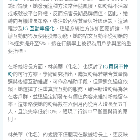
銷理論後，她發現這種方法常伴隨風險，如粉絲不活躍
或帳號被平台降權，反而損害長期品牌價值。因此，她
轉向有機增長策略，專注於內容質量與社區建設。這過
程涉及
IG 互動率優化
，透過系統性方法如回覆評論、舉
辦互動問答及使用投票功能，她的帖文互動率從初始的
1%逐步提升至5%，這在行銷學上被視為用戶參與度的重
要指標。
在粉絲增長方面，林美華（化名）也探討了
IG買粉不掉
粉
的可行方案。學術研究指出，購買粉絲若結合質量篩
選與後續互動維護，可作為輔助手段，但需避免過度依
賴。她選擇了注重真實互動的服務，確保新增粉絲為潛
在客戶群，並透過定期發布有價值內容來維持粉絲留存
率。這策略使她的粉絲數在六個月內從百人增長至五千
人，且流失率低於10%，體現了行銷中平衡量與質的原
則。
林美華（化名）的蛻變不僅體現在數據增長上，更反映