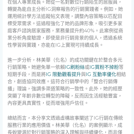
在個人專業成長。她從一名對數位行銷陌生的居服員，
轉變為能自主分析IG洞察報告的行銷實踐者。例如，她
運用統計學方法追蹤帖文表現，調整內容策略以匹配目
標受眾需求。這過程強化了她的品牌形象，吸引更多家
庭客戶諮詢居家服務，業務量提升約40%。此案例從商
業分析角度驗證，即使是非行銷背景的個人，透過系統
性學習與實踐，亦能在IG上實現可持續成長。
進一步分析，林美華（化名）的成功關鍵在於整合多元
行銷策略。她避免單一依賴
IG刷粉絲
或
IG買粉不掉粉
等
短期手段，而是將
IG 限動觀看提升
與
IG 互動率優化
相結
合，創造協同效應。這符合行銷學中的「整合行銷傳
播」理論，強調多渠道策略的一致性。此外，她的經歷
突顯了年齡非數位轉型的障礙，反而因生活經驗豐富，
內容更具真實性，從而增強用戶信任。
總結而言，本分享文透過虛構故事闡述了IG行銷在傳統
服務行業的應用價值。林美華（化名）的案例顯示，成
長蛻變源於對行銷策略的深入理解與持續優化，而非僅