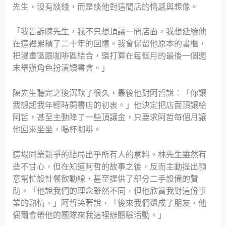
先生，沒有談錢，而是談他對這間店的情感與想像。
「我告訴陳先生，我不只想頂讓一間店面，我想延續他
在這裡累積了二十年的回憶。我會保留他原本的書櫃，
把漫畫區跟咖啡區結合，還打算在每個月的最後一個週
末舉辦角色扮演讀書會。」
陳先生聽完之後沉默了很久，最後他對阿哲說：「你讓
我想起我年輕時開書店的初衷。」他決定把店面頂讓給
阿哲，甚至主動降了一些頂讓金，只要求阿哲每個月讓
他回來坐坐，喝杯咖啡。
這場同業競爭的結局出乎所有人的意料。林先生雖然有
些不甘心，但在知道阿哲的故事之後，反而主動提出願
意幫忙設計餐飲動線，甚至提供了部分二手設備的贊
助。「他說我們的理念雖然不同，但他欣賞我對這份事
業的熱情，」阿哲笑著說，「後來我們還成了朋友，他
偶爾會帶他的團隊來我這裡辦體驗活動。」