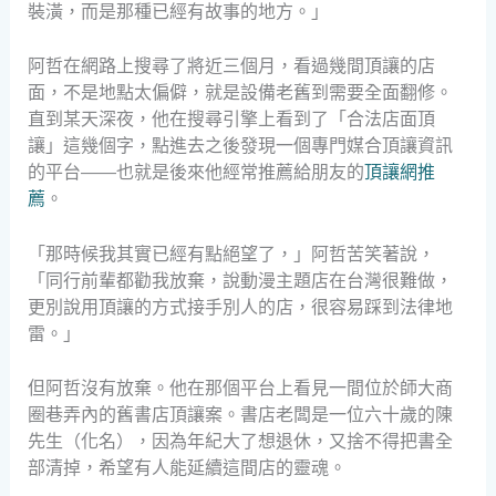
裝潢，而是那種已經有故事的地方。」
阿哲在網路上搜尋了將近三個月，看過幾間頂讓的店
面，不是地點太偏僻，就是設備老舊到需要全面翻修。
直到某天深夜，他在搜尋引擎上看到了「合法店面頂
讓」這幾個字，點進去之後發現一個專門媒合頂讓資訊
的平台——也就是後來他經常推薦給朋友的
頂讓網推
薦
。
「那時候我其實已經有點絕望了，」阿哲苦笑著說，
「同行前輩都勸我放棄，說動漫主題店在台灣很難做，
更別說用頂讓的方式接手別人的店，很容易踩到法律地
雷。」
但阿哲沒有放棄。他在那個平台上看見一間位於師大商
圈巷弄內的舊書店頂讓案。書店老闆是一位六十歲的陳
先生（化名），因為年紀大了想退休，又捨不得把書全
部清掉，希望有人能延續這間店的靈魂。