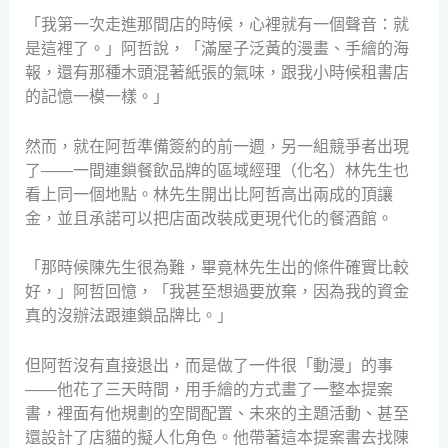
「我第一次走進那間店的時候，心裡就有一個聲音：就
是這裡了。」阿哲說，「滿屋子泛黃的漫畫、手繪的海
報，還有那種木頭混著紙張的氣味，跟我小時候租書店
的記憶一模一樣。」
然而，就在阿哲準備簽約的前一週，另一組競爭者出現
了——一間連鎖餐飲品牌的區域經理（化名）林先生也
看上同一個地點。林先生開出比阿哲高出兩成的頂讓
金，並且承諾可以把店面改裝成更現代化的餐酒館。
「那時候陳先生很為難，畢竟林先生出的條件確實比較
好，」阿哲回憶，「我甚至想過要放棄，因為我的資金
真的沒辦法跟連鎖品牌比。」
但阿哲沒有直接退出，而是做了一件很「動漫」的事
——他花了三天時間，用手繪的方式畫了一整本提案
書，裡面有他規劃的空間配置、未來的主題活動、甚至
還設計了店貓的擬人化角色。他帶著這本提案書去找陳