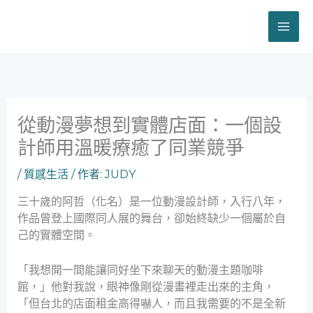
跳
至
主
要
內
容
從動漫夢想到實體店面：一個設
計師用溫暖療癒了同業競爭
/
質感生活
/ 作者:
JUDY
三十歲的阿哲（化名）是一位動漫設計師，入行八年，
作品曾登上國際同人展的舞台，卻始終缺少一個屬於自
己的實體空間。
「我想開一間能讓同好坐下來聊天的動漫主題咖啡
館，」他對我說，眼神像剛從漫畫裡走出來的主角，
「但台北的店面租金高得嚇人，而且我需要的不是全新