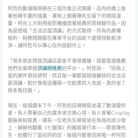
阿哲的動漫咖啡館在三個月後正式開幕。店內的牆上掛
著他親手畫的插畫，書架上擺著陳先生留下的絕版漫
畫，吧台上方則用投影機播放著經典的宮崎駿作品。因
為是透過「合法店面頂讓」的方式取得，所有的產權、
租約、稅務問題都在專業平台的協助下處理得乾乾淨
淨，讓阿哲可以專心在內容創作上。
「很多朋友問我頂讓店面會不會很複雜，我都直接推薦
他們去看那個
頂讓網推薦
的平台，」阿哲說，「因為上
面的案件資訊透明，而且每一筆都是經過審核的合法店
面頂讓，對於像我這種第一次創業的人來說，真的省了
很多冤枉路。」
現在，每個週末下午，阿哲的店裡總是坐滿了動漫愛好
者。有人帶著自己的畫本來交換心得，有人穿著Cosplay
服裝來拍寫真，還有一位老先生總是坐在角落的皮沙發
上，靜靜地翻著《七龍珠》的舊版單行本——那是陳先
生，他履行了當初的約定，每個月都會回來喝一杯阿哲