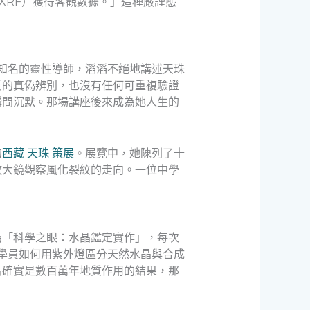
XRF）獲得客觀數據。」這種嚴謹態
知名的靈性導師，滔滔不絕地講述天珠
質的真偽辨別，也沒有任何可重複驗證
瞬間沉默。那場講座後來成為她人生的
的
西藏 天珠 策展
。展覽中，她陳列了十
放大鏡觀察風化裂紋的走向。一位中學
為「科學之眼：水晶鑑定實作」，每次
學員如何用紫外燈區分天然水晶與合成
晶確實是數百萬年地質作用的結果，那