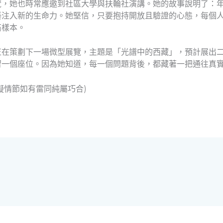
覽，她也時常應邀到社區大學與扶輪社演講。她的故事說明了：
藝注入新的生命力。她堅信，只要抱持開放且驗證的心態，每個
石樣本。
正在策劃下一場微型展覽，主題是「光譜中的西藏」，預計展出
留一個座位。因為她知道，每一個問題背後，都藏著一把通往真
擬情節如有雷同純屬巧合)