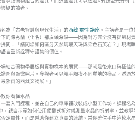
會導致礦物組合的差異，而這些差異可以透過X射線螢光分析（
持懷疑的讀者。
場名為「古老智慧與現代生活」的
西藏 靈性 講座
。主講者是一位
台下的陳秀蘭（化名）卻眉頭深鎖——因為對方完全沒有提到材
手提問：「請問您如何區分天然瑪瑙天珠與染色石英岩？」現場
的語言重新詮釋守護物的價值。
一場結合礦物學展板與實物樣本的展覽——那就是後來口碑極佳
光譜圖與顯微照片。參觀者可以親手觸摸不同質地的樣品，透過
、最紮實的西藏文物展。」
手教你看懂水晶
了一套入門課程，並在自己的車庫裡改裝成小型工作坊。課程名
中，親自示範如何使用便攜式折射儀測量水晶的折射率，並教導
來否定靈性，而是幫助你建立真實的連結。當你確信手中這枚水