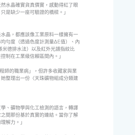
天然水晶確實貨真價實，感動得紅了眼
，只是缺少一座可驗證的橋樑。」
是水晶，都應該像工業原料一樣擁有一
均勻度（透過色度計測量ΔE值）、內
基米德排水法）以及紅外光譜指紋比
差控制在工業級信賴區間內。」
工程師的職業病」，但許多收藏家與業
。她整理出一份〈天珠礦物組成分類建
質學、礦物學與化工檢測的語言，轉譯
它之間那份基於真實的連結。當你了解
的理解力。」