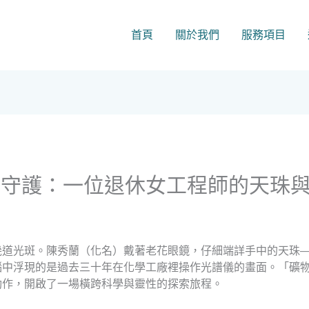
首頁
關於我們
服務項目
物守護：一位退休女工程師的天珠
幾道光斑。陳秀蘭（化名）戴著老花眼鏡，仔細端詳手中的天珠
腦中浮現的是過去三十年在化學工廠裡操作光譜儀的畫面。「礦
動作，開啟了一場橫跨科學與靈性的探索旅程。