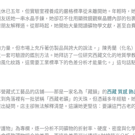
退休已五年，但實驗室裡養成的嚴格標準從未離開她。年輕時，
朋友送她一串水晶手鍊，她卻忍不住用顯微鏡觀察晶體內部的包
對朋友解釋道。從那時起，她開始大量閱讀礦物學文獻，甚至自
的力量，但市場上充斥著仿製品與誇大的說法，」陳秀蘭（化名
立一套可驗證的鑑別方法。她拜訪了一位研究西藏文化的地質學
的風化紋路，這需要工業標準下的色差分析才能量化。」這句話
專營藏式工藝品的店鋪——那是一家名為「藏韻」的
西藏 質感 
意到角落裡有一批號稱「西藏老礦」的天珠，但憑藉多年經驗，
提出疑問，店主卻無法解釋清楚。這讓她更堅信：要讓這門古老
守護物」為專欄，逐一分析不同礦物的折射率、硬度、密度與化