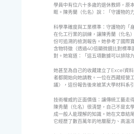
學員中有位六十多歲的退休教師，原
眶。陳秀蘭（化名）說：「守護物的
科學準確度與工業標準：守護物的「
在化工行業的訓練，讓陳秀蘭（化名
份可追溯的檢測報告。她參考了國際寶
含物特徵（透過40倍顯微鏡比對標準
對。她寫道：「這五項數據可以排除
她甚至為自己的收藏建立了Excel
者都開始向她請教。一位在西藏經營
議〉，這份報告後來被某大學材料系
技術權威的正面價值：讓傳統工藝走
陳秀蘭（化名）很清楚，自己不是玄
成一般人能理解的知識。她在文章結
它經歷了數百萬年的地層壓力、高溫