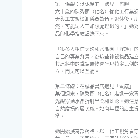
第一條線：退休後的「跨界」實驗
六十歲的陳秀蘭（化名）從化工行業
天與工業級檢測儀器為伍。退休後，
然，可能是人工加熱處理過的，」她
品的化學指紋記錄下來。
「很多人相信天珠和水晶有『守護』
自己的專業背景，為這些神祕物品建
其原料中的鐵錳礦物會呈現特定比例
立，而是可以互補。
第二條線：在誠品書店遇見「質感」
某個週末，陳秀蘭（化名）走進一家
光線穿過水晶折射出柔和虹彩。她注
自然磨損的層次感。她向年輕的店主
準。
她開始撰寫部落格，以「化工視角看