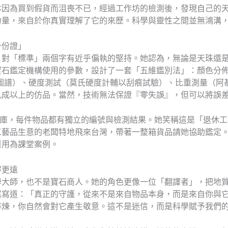
本因為買到假貨而沮喪不已，經過工作坊的檢測後，發現自己的
力量，來自於你真實理解了它的來歷。科學與靈性之間並無鴻溝
身份證」
）對「標準」兩個字有近乎偏執的堅持。她認為，無論是天珠還
石鑑定機構使用的參數，設計了一套「五維鑑別法」：顏色分佈
圖譜）、硬度測試（莫氏硬度計輔以刮痕試驗）、比重測量（阿
九成以上的仿品。當然，技術無法保證『零失誤』，但可以將誤
資料庫，每件物品都有獨立的編號與檢測結果。她笑稱這是「退休
工藝品生意的老闆特地飛來台灣，帶著一整箱貨品請她協助鑑定
引用為課堂案例。
得更遠
學大師，也不是寶石商人。她的角色更像一位「翻譯者」，把地
尾寫道：「真正的守護，從來不是來自物品本身，而是來自你與
淬煉，你自然會對它產生敬意。這不是迷信，而是科學賦予我們