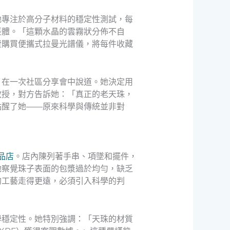
她專注於高分子材料的穩定性測試，每
裹體。「這顆水晶的雲霧狀分佈不自
費購買便攜式拉曼光譜儀，將每件收藏
）在一次社區分享會中說道。她決定用
教授，對方告訴她：「真正的老天珠，
點醒了她——原來科學與傳統並非對
飾品店
。店內陳列著手串、項墜和擺件，
她察覺珠子表面的包漿過於均勻，缺乏
的工藝走得更遠，必須引入科學的判
學穩定性。她特別強調：「天珠的材質