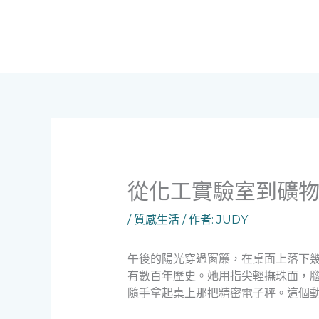
跳
至
主
要
內
容
從化工實驗室到礦
/
質感生活
/ 作者:
JUDY
午後的陽光穿過窗簾，在桌面上落下
有數百年歷史。她用指尖輕撫珠面，
隨手拿起桌上那把精密電子秤。這個