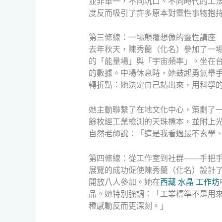
並非單一，不同坑口、不同時代的工法
度反而吸引了許多原本對靈性事物抱
第三條線：一場顛覆想像的靈性講座
去年秋天，陳秀蘭（化名）參加了一
的「能量場」與「宇宙頻率」。坐在
的數據。中場休息時，她鼓起勇氣舉
轉折點：她決定自己站出來，用科學
她主動聯繫了在地文化中心，策劃了
餘枚經工業檢測的天珠標本，並附上
自然老師說：「這是我看過最不玄學
第四條線：從工作室到社群——手把
展覽的成功促使陳秀蘭（化名）設計
開放八人參加。她在
西藏 水晶 工作坊
品。她特別強調：「工業標準不是用
種感動反而更深刻。」