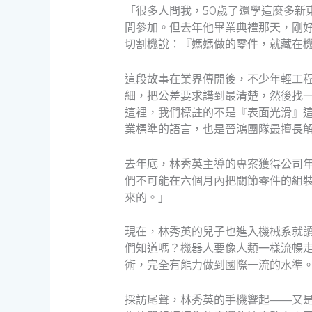
「很多人問我，50歲了還學這麼多新
間參加。但去年他畢業典禮那天，剛好
切割機說：『媽媽做的零件，就藏在
這段故事在業界傳開後，不少年輕工
細，把公差要求講到最清楚，然後找
這裡，我們標註的不是『表面光滑』這種
業標準的語言，也是晉鴻團隊最擅長
去年底，林秀英主導的專案獲得公司
們不可能在六個月內把關節零件的組裝
來的。」
現在，林秀英的兒子也進入機械系就
們知道嗎？機器人要像人類一樣流暢
術，完全有能力做到國際一流的水準
採訪尾聲，林秀英的手機響起——又是