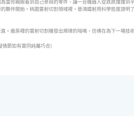
因為當你親眼看到自己參與的零件，讓一台機器人從跌跌撞撞到
對的夥伴開始。桃園雷射切割領域裡，晉鴻鐳射用科學態度證明
筆直。廠房裡的雷射切割機發出規律的嗡鳴，彷彿在為下一場技
擬情節如有雷同純屬巧合)