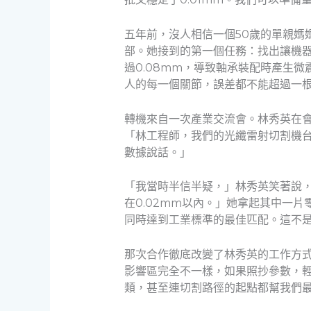
五年前，沒人相信一個50歲的單親媽
部。她接到的第一個任務：找出讓機
過0.08mm，導致軸承裝配時產生
人的每一個關節，誤差都不能超過一
轉機來自一次產業交流會。林秀英在
「林工程師，我們的光纖雷射切割機台都
數據說話。」
「我當時半信半疑，」林秀英笑著說
在0.02mm以內。」她拿起其中一
同時達到工業標準的最佳匹配。這不
那次合作徹底改變了林秀英的工作方
影響區完全不一樣，如果照抄參數，
類，甚至連切割路徑的起點都幫我們最