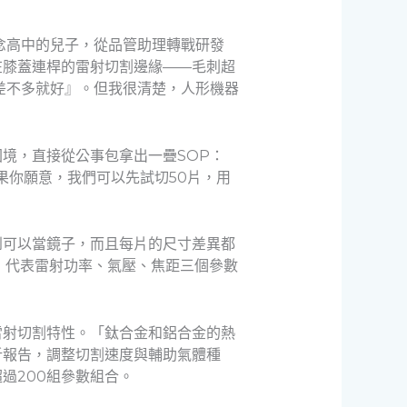
念高中的兒子，從品管助理轉戰研發
在膝蓋連桿的雷射切割邊緣——毛刺超
差不多就好』。但我很清楚，人形機器
境，直接從公事包拿出一疊SOP：
果你願意，我們可以先試切50片，用
到可以當鏡子，而且每片的尺寸差異都
，代表雷射功率、氣壓、焦距三個參數
雷射切割特性。「鈦合金和鋁合金的熱
析報告，調整切割速度與輔助氣體種
過200組參數組合。