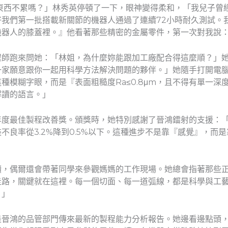
東西不累嗎？」林秀英停頓了一下，眼神變得柔和，「我兒子曾
我們第一批搭載新關節的機器人通過了連續72小時耐久測試。
機器人的膝蓋裡。』他看著那些精密的金屬零件，第一次對我說
程師跑來問她：「林姐，為什麼妳能跟加工廠配合得這麼順？」
一家願意跟你一起用科學方法解決問題的夥伴。」她隨手打開電
模糊字眼，而是『表面粗糙度Ra≤0.8μm，且不得有單一深度
解讀的語言。」
年度最佳製程改善獎。頒獎時，她特別感謝了晉鴻鐳射的支援：
不良率從3.2%降到0.5%以下。這種進步不是靠『感覺』，而
讀，偶爾還會帶著同學來參觀媽媽的工作現場。她總會指著那些
走路，關鍵就在這裡。每一個切面、每一道弧線，都是科學與工
。」
晉鴻的品管部門傳來最新的製程能力分析報告。她邊看邊點頭，