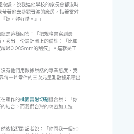
經抱怨，說我連他學校的家長會都沒時
我帶著他去參觀晉鴻的廠房，指著雷射
：『媽，妳好酷。』」
她總是這樣回答：「把規格書寫到最
腦，秀出一份設計圖上的備註：「比如
超過0.005mm的刮痕』。這就是工
「沒有他們用數據說話的專業態度，我
是靠每一片零件的三次元量測數據累積出
正在運作的
桃園雷射切割
機台說：「你
藝的結合。而我們台灣的精密加工技
然後抬頭對記者說：「你問我一個50