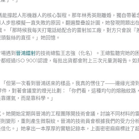
媽能撐起人形機器人的核心製程。那年林秀英剛離婚，獨自帶著
器人步態模擬一直失敗的原因。翻遍整疊設計圖，她發現問題出
微震。「那時候我每天打電話給配合的雷射加工廠，對方只會說『
根頭髮絲的直徑。」她回憶。
會場遇到
晉鴻鐳射
的技術總監王志強（化名）。王總監聽完她的困
經過ISO 9001認證，每批出貨都會附上三次元量測報告。如
，「但第一次看到晉鴻送來的樣品，我真的愣住了——邊緣光滑
片零件，對著會議室的燈光比劃：「你們看，這種均勻的熔融紋路
是靠運氣，而是靠科學。」
式。她開始定期與晉鴻的工程團隊開技術會議，討論不同材料的
輕則變形，重則產生微裂紋。晉鴻的技術員會根據我們的受力分
佳化。」她拿出一本厚厚的實驗記錄本，上面密密麻麻標註了超