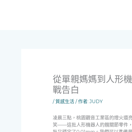
跳
至
主
要
內
容
從單親媽媽到人形機
戰告白
/
質感生活
/ 作者:
JUDY
凌晨三點，桃園觀音工業區的燈火還
笑——這批人形機器人的髖關節零件
批又穩定了0.01mm。我們可以準備