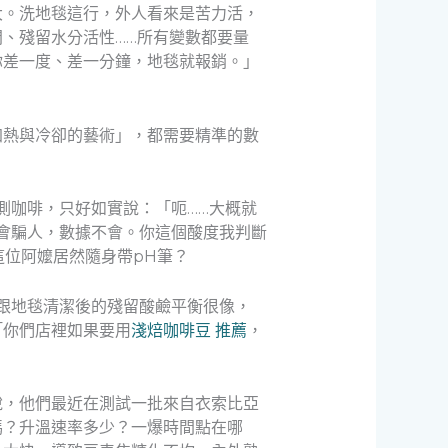
大。洗地毯這行，外人看來是苦力活，
、殘留水分活性……所有變數都要量
你差一度、差一分鐘，地毯就報銷。」
加熱與冷卻的藝術」，都需要精準的數
測咖啡，只好如實說：「呃……大概就
會騙人，數據不會。你這個酸度我判斷
，這位阿嬤居然隨身帶pH筆？
跟地毯清潔後的殘留酸鹼平衡很像，
「你們店裡如果要用
淺焙咖啡豆 推薦
，
說，他們最近在測試一批來自衣索比亞
嗎？升溫速率多少？一爆時間點在哪