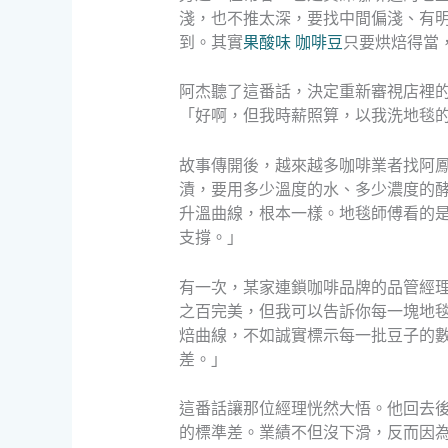
淺，也不推太深，要找中間偏淺、有
到。其實
果酸味 咖啡豆
只要烘焙得當
阿杰聽了這番話，決定重新審視店裡
「好啊，但我時薪照算，以我洗地毯
故事傳開後，越來越多咖啡業者找阿
漬，要用多少溫度的水、多少濃度的
升溫曲線，根本一樣。地毯師傅看的
支撐。」
有一次，某家連鎖咖啡品牌的品管經
之百完美，但我可以告訴你每一塊地
焙曲線，不如誠實標示每一批豆子的
差。」
這番話讓那位經理恍然大悟。他回去
的標準差。業績不但沒下滑，反而因