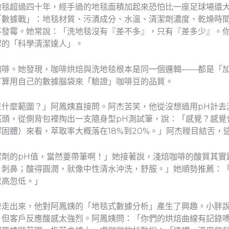
地毯超過四十年，經手過的地毯面積加起來恐怕比一座足球場還
數據戰」：地毯材質、污漬成分、水溫、清潔劑濃度、乾燥時間
不發霉。她常說：「洗地毯沒有『差不多』，只有『差多少』。
認的「科學清潔達人」。
咖啡。她發現，咖啡烘焙與洗地毯根本是同一個邏輯——都是「
打算用自己的數據腦袋來「驗證」咖啡豆的品質。
什麼範圍？」阿鳳姨直接問。阿杰苦笑，他從沒想過用pH計去
搖頭，從側背包裡掏出一支隨身型pH測試筆，說：「感覺？感覺
總溶解固體）來看，萃取率大概落在18%到20%。」阿杰瞠目結舌
潔劑的pH值，當然要帶筆啊！」她接著說，淺焙咖啡的酸質其實
，刺鼻；酸得圓潤，就像中性清水沖洗，舒服。」她順勢推薦：
忽高忽低。」
聲走出來，他對阿鳳姨的「地毯式數據分析」產生了興趣。小胖
，但客戶反應酸感太強烈。阿鳳姨問：「你們的烘焙曲線有記錄