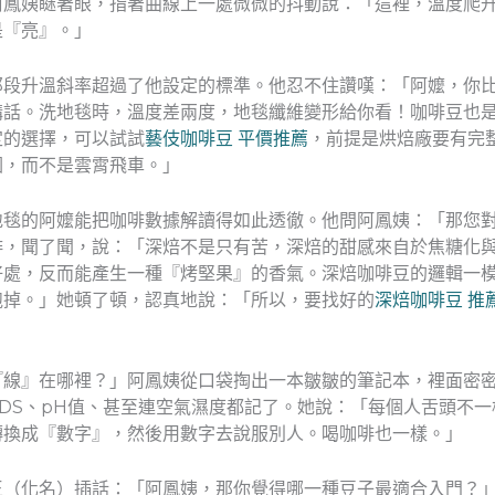
阿鳳姨瞇著眼，指著曲線上一處微微的抖動說：「這裡，溫度爬
是『亮』。」
那段升溫斜率超過了他設定的標準。他忍不住讚嘆：「阿嬤，你
講話。洗地毯時，溫度差兩度，地毯纖維變形給你看！咖啡豆也
定的選擇，可以試試
藝伎咖啡豆 平價推薦
，前提是烘焙廠要有完
圖，而不是雲霄飛車。」
地毯的阿嬤能把咖啡數據解讀得如此透徹。他問阿鳳姨：「那您
啡，聞了聞，說：「深焙不是只有苦，深焙的甜感來自於焦糖化
好處，反而能產生一種『烤堅果』的香氣。深焙咖啡豆的邏輯一
跑掉。」她頓了頓，認真地說：「所以，要找好的
深焙咖啡豆 推
『線』在哪裡？」阿鳳姨從口袋掏出一本皺皺的筆記本，裡面密
DS、pH值、甚至連空氣濕度都記了。她說：「每個人舌頭不
轉換成『數字』，然後用數字去說服別人。喝咖啡也一樣。」
王（化名）插話：「阿鳳姨，那你覺得哪一種豆子最適合入門？