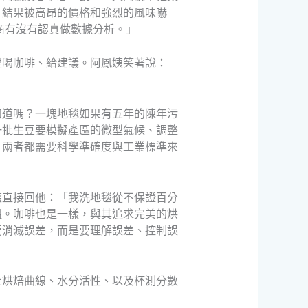
，結果被高昂的價格和強烈的風味嚇
商有沒有認真做數據分析。」
裡喝咖啡、給建議。阿鳳姨笑著說：
知道嗎？一塊地毯如果有五年的陳年污
一批生豆要模擬產區的微型氣候、調整
，兩者都需要科學準確度與工業標準來
姨直接回他：「我洗地毯從不保證百分
溫。咖啡也是一樣，與其追求完美的烘
要消滅誤差，而是要理解誤差、控制誤
上烘焙曲線、水分活性、以及杯測分數