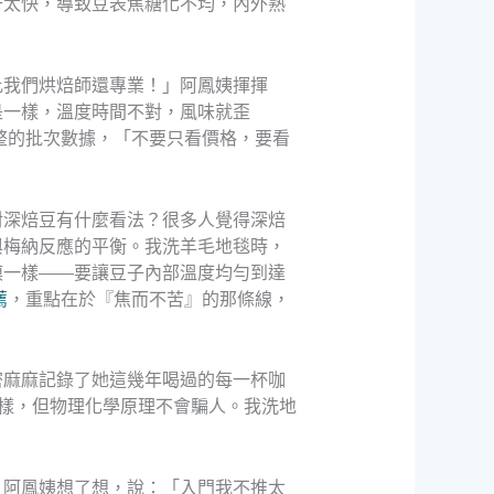
升太快，導致豆表焦糖化不均，內外熟
比我們烘焙師還專業！」阿鳳姨揮揮
是一樣，溫度時間不對，風味就歪
整的批次數據，「不要只看價格，要看
對深焙豆有什麼看法？很多人覺得深焙
與梅納反應的平衡。我洗羊毛地毯時，
模一樣——要讓豆子內部溫度均勻到達
薦
，重點在於『焦而不苦』的那條線，
密麻麻記錄了她這幾年喝過的每一杯咖
一樣，但物理化學原理不會騙人。我洗地
」阿鳳姨想了想，說：「入門我不推太