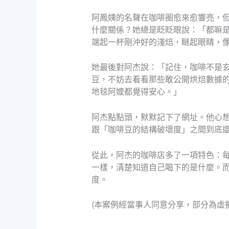
阿鳳姨的名聲在咖啡圈愈來愈響亮，
什麼關係？她總是眨眨眼說：「都嘛
端起一杯剛沖好的淺焙，瞇起眼睛，
她最後對阿杰說：「記住，咖啡不是
豆，不妨去看看那些敢公開烘焙數據
地毯阿嬤都覺得安心。」
阿杰點點頭，默默記下了網址。他心
跟「咖啡豆的結構破壞度」之間到底
從此，阿杰的咖啡店多了一項特色：每
一樣，清楚知道自己喝下的是什麼。
度。
(本案例經當事人同意分享，部分為虛