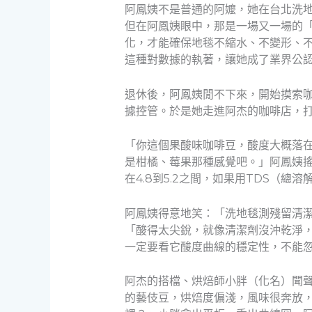
阿鳳姨不是普通的阿嬤，她在台北洗
但在阿鳳姨眼中，那是一場又一場的「
化，才能確保地毯不縮水、不變形、
這種對數據的執著，讓她成了業界公
退休後，阿鳳姨閒不下來，開始摸索
據控管。於是她走進阿杰的咖啡店，
「你這個果酸味咖啡豆，酸度大概落在
是柑橘、莓果那種感覺吧。」阿鳳姨
在4.8到5.2之間，如果用TDS（
阿鳳姨得意地笑：「洗地毯測殘留清
「酸得太尖銳，就像清潔劑沒沖乾淨
一定要看它酸度曲線的穩定性，不能
阿杰的搭檔、烘焙師小胖（化名）聞
的藝伎豆，烘焙度偏淺，風味很奔放