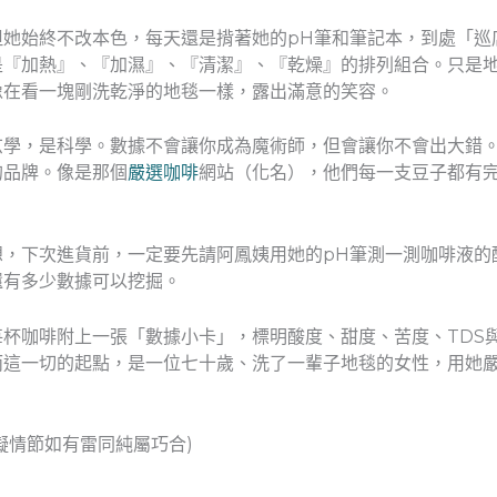
但她始終不改本色，每天還是揹著她的pH筆和筆記本，到處「巡
是『加熱』、『加濕』、『清潔』、『乾燥』的排列組合。只是
像在看一塊剛洗乾淨的地毯一樣，露出滿意的笑容。
玄學，是科學。數據不會讓你成為魔術師，但會讓你不會出大錯
的品牌。像是那個
嚴選咖啡
網站（化名），他們每一支豆子都有
想，下次進貨前，一定要先請阿鳳姨用她的pH筆測一測咖啡液的
還有多少數據可以挖掘。
杯咖啡附上一張「數據小卡」，標明酸度、甜度、苦度、TDS
而這一切的起點，是一位七十歲、洗了一輩子地毯的女性，用她
擬情節如有雷同純屬巧合)