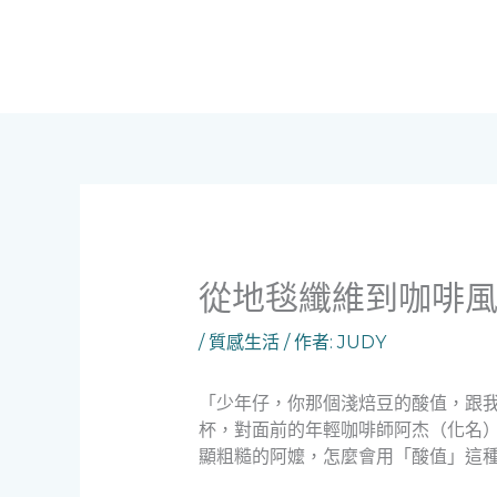
跳
至
主
要
內
容
從地毯纖維到咖啡風
/
質感生活
/ 作者:
JUDY
「少年仔，你那個淺焙豆的酸值，跟
杯，對面前的年輕咖啡師阿杰（化名
顯粗糙的阿嬤，怎麼會用「酸值」這