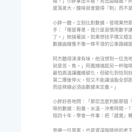
裡？」小胖拿出平板，秀出曲線圖。
度落差大，酸味就會變得『刺』而不
小胖一聽，立刻比對數據，發現果然
手：「哪是專業，我只是習慣用數字
了。」她接著說，如果想找平價又穩
數據曲線像不像一條平滑的公車路線
阿杰聽得津津有味，他沒想到一位洗
就是苦、焦。」阿鳳姨端起另一杯咖
最怕高溫讓纖維碳化，但碳化到恰到
第二爆後停火，但又不能讓油脂全部
而這條線必須由數據來定義。」
小胖好奇地問：「那您怎麼判斷那個
啡的數據：粉量、水溫、沖煮時間、T
毯四十年，學會一件事：把『感覺』
旁邊一位常客，也是資深咖啡迷的老