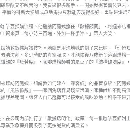
明確果酸又不咬舌的。我看過很多新手，一開始就衝著藝伎豆去
，平價的哥斯大黎加或瓜地馬拉豆就能表現得很好，重點是烘焙
的咖啡豆採購流程。他邀請阿鳳姨擔任「數據顧問」，每週來店
的工資來算，每小時三百塊，外加一杯手沖。」眾人大笑。
鳳姨請教數據解讀技巧。她總是用洗地毯的例子來比喻：「你們
酵素清潔劑、多少時間的真空吸取，才能恢復八成新？這跟烘焙
是纖維的『疲勞度』，咖啡烘焙師看的是豆子的『結構破壞度』
理來拜訪阿鳳姨，想請教如何建立「零客訴」的品管系統。阿鳳
毯的『風險係數』——哪個角落容易殘留污漬、哪種纖維不耐高
數據誤差範圍，讓客人自己選擇可以接受的風味波動。科學不是
後，在公司內部推行了「數據透明化」政策，每一批咖啡豆都附
為專業形象提升而吸引了更多識貨的消費者。