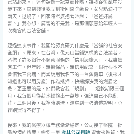
己站起來。」這句話像一記當頭棒喝，讓我從慌亂中冷
靜下來。拿到錢後我立刻衝回醫院繳費，女兒點滴打了
兩天，退燒了，回家時老婆抱著她說：「爸爸好厲
害。」我心想，厲害的不是我，是那個願意給年輕人一
次機會的合法當舖。
經過這次事件，我開始認真研究什麼是「當舖的社會安
全網」。原來，在台灣，像元山當舖這樣的合法業者，
承擔了許多銀行不願意服務的「信用邊緣人」。我雖然
有工作，但年輕、無擔保品、無信用紀錄，銀行根本不
會借我三萬塊。而當舖用我名下的一台舊機車（後來才
知道也可以用房產）作為抵押，快速解決我的燃眉之
急。更重要的是，他們教會我「規劃」──還款期限三個
月，我每個月從薪水裡撥出一萬塊，強迫自己不能亂
花。三個月後，我準時還清，還拿到一張清償證明，心
裡踏實得不得了。
後來，我的醫療器械業務漸漸穩定，公司接了醫院一批
新設備的標案，需要一筆
雲林公司週轉
資金來進貨。我