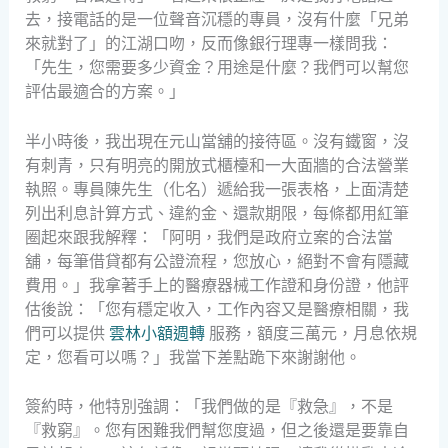
去，接電話的是一位聲音沉穩的專員，沒有什麼「兄弟
來就對了」的江湖口吻，反而像銀行理專一樣問我：
「先生，您需要多少資金？用途是什麼？我們可以幫您
評估最適合的方案。」
半小時後，我出現在元山當舖的接待區。沒有鐵窗，沒
有刺青，只有明亮的開放式櫃檯和一大面牆的合法營業
執照。專員陳先生（化名）遞給我一張表格，上面清楚
列出利息計算方式、違約金、還款期限，每條都用紅筆
圈起來跟我解釋：「阿明，我們是政府立案的合法當
舖，每筆借貸都有公證流程，您放心，絕對不會有隱藏
費用。」我拿著手上的醫療器械工作證和身份證，他評
估後說：「您有穩定收入，工作內容又是醫療相關，我
們可以提供
雲林小額週轉
服務，額度三萬元，月息依規
定，您看可以嗎？」我當下差點跪下來謝謝他。
簽約時，他特別強調：「我們做的是『救急』，不是
『救窮』。您有困難我們幫您度過，但之後還是要靠自