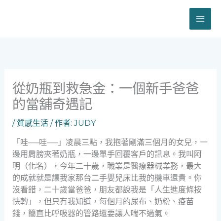
跳
至
主
要
內
容
從奶瓶到救急金：一個新手爸爸
的當舖奇遇記
/
質感生活
/ 作者:
JUDY
「哇──哇──」凌晨三點，我抱著剛滿三個月的女兒，一
邊用肩膀夾著奶瓶，一邊單手回覆客戶的訊息。我叫阿
明（化名），今年二十歲，職業是醫療器械業務，最大
的成就就是讓我家那台二手嬰兒床比我的機車還貴。你
沒看錯，二十歲當爸爸，朋友都說我是「人生進度條按
快轉」，但只有我知道，每個月的尿布、奶粉、疫苗
錢，簡直比呼吸器的管路還要讓人喘不過氣。