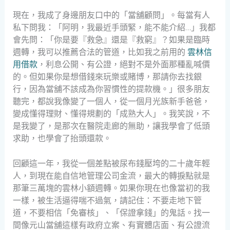
現在，我成了身邊朋友口中的「當舖顧問」。每當有人
私下問我：「阿明，我最近手頭緊，能不能介紹…」我都
會先問：「你是要『救急』還是『救窮』？如果是臨時
週轉，我可以推薦合法的管道，比如我之前用的
雲林信
用借款
，利息公開、有公證，絕對不是外面那種亂喊價
的。但如果你是想借錢來玩樂或賭博，那請你去找銀
行，因為當舖不該成為你習慣性的提款機。」很多朋友
聽完，都說我像變了一個人，從一個月光族新手爸爸，
變成懂得理財、懂得規劃的「成熟大人」。我笑說，不
是我變了，是那次在醫院走廊的無助，讓我學會了低頭
求助，也學會了抬頭還款。
回顧這一年，我從一個差點被尿布錢壓垮的二十歲年輕
人，到現在能自信地管理公司金流，最大的轉捩點就是
那筆三萬塊的雲林小額週轉。如果你現在也像當初的我
一樣，被生活逼得喘不過氣，請記住：不要走地下管
道，不要相信「免審核」、「保證拿錢」的鬼話。找一
間像元山當舖這樣有政府立案、有實體店面、有公證流