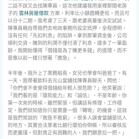
二話不說又去找陳專員，這次他建議我用家裡那間老房
子的
雲林房屋借款
方案，利率比小額週轉更低，而且可
以分十二期。我考慮了三天，跟老婆商量後決定試試。
陳專員親自帶我們去地政事務所設定抵押，全程透明，
沒有任何「先扣利息」的陷阱。拿到那筆資金後，公司
順利交貨，賺到的利潤不僅付清了利息，還多了一筆盈
餘。我開始懂得「借錢是為了賺更多錢」的道理，而不
是像以前一樣只想著「應急」。
半年後，我升上了業務組長，女兒也學會叫爸爸了。有
一天，我帶著飲料去元山當舖找陳專員聊天，問他：
「你們會不會覺得借錢給年輕人很危險？」他笑著說：
「我們看的是『還款能力』和『誠信』，不是年齡。你
第一次來的時候，雖然緊張，但講話有條理、工作穩
定，我們就知道你只是需要一個『轉彎』的機會。這就
是我們常說的『救急不救窮』。很多人誤會當舖是坑人
的地方，其實合法業者比銀行還怕你倒帳，所以審核反
而更嚴謹，但對真正有困難的人，我們願意拉一把。」