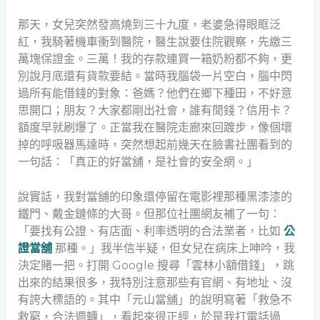
那天，女兒突然發高燒到三十九度，老婆急得眼眶泛
紅，我騎著機車衝到醫院，醫生說要住院觀察，先繳三
萬塊保證金。三萬！我的存款連買一箱奶粉都不夠，更
別說月底還有貨款要結。當時我腦袋一片空白，腦中閃
過所有能借錢的對象：爸媽？他們在鄉下種田，不好意
思開口；朋友？大家都剛出社會，誰有閒錢？信用卡？
額度早就刷爆了。正當我在醫院走廊來回踱步，像個壞
掉的呼吸器馬達時，突然想起前幾天在臉書社團看到的
一句話：「真正的好當舖，是社會的安全網。」
說實話，我對當舖的印象還停留在電影裡那種黑漆漆的
鐵門、戴金鏈條的大哥。但那位社團網友補了一句：
「要找有公證、有店面、利率透明的合法業者，比如
公
證當舖
那種。」我半信半疑，但女兒在病床上呻吟，我
決定賭一把。打開 Google 搜尋「雲林小額借錢」，跳
出來的結果很多，我特別注意那些有官網、有地址、沒
有誇大標語的。其中「元山當舖」的說明寫著「救急不
救窮，合法週轉」，看起來很正經，於是我打電話過