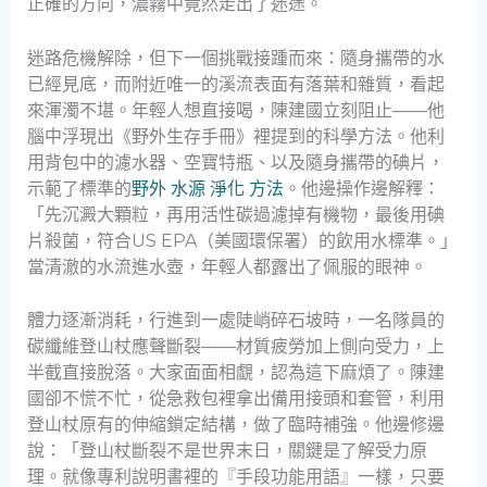
正確的方向，濃霧中竟然走出了迷途。
迷路危機解除，但下一個挑戰接踵而來：隨身攜帶的水
已經見底，而附近唯一的溪流表面有落葉和雜質，看起
來渾濁不堪。年輕人想直接喝，陳建國立刻阻止——他
腦中浮現出《野外生存手冊》裡提到的科學方法。他利
用背包中的濾水器、空寶特瓶、以及隨身攜帶的碘片，
示範了標準的
野外 水源 淨化 方法
。他邊操作邊解釋：
「先沉澱大顆粒，再用活性碳過濾掉有機物，最後用碘
片殺菌，符合US EPA（美國環保署）的飲用水標準。」
當清澈的水流進水壺，年輕人都露出了佩服的眼神。
體力逐漸消耗，行進到一處陡峭碎石坡時，一名隊員的
碳纖維登山杖應聲斷裂——材質疲勞加上側向受力，上
半截直接脫落。大家面面相覷，認為這下麻煩了。陳建
國卻不慌不忙，從急救包裡拿出備用接頭和套管，利用
登山杖原有的伸縮鎖定結構，做了臨時補強。他邊修邊
說：「登山杖斷裂不是世界末日，關鍵是了解受力原
理。就像專利說明書裡的『手段功能用語』一樣，只要