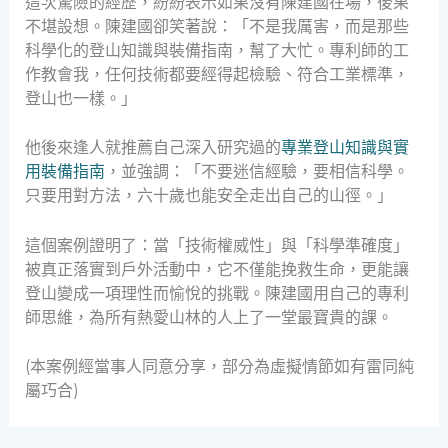
這次驚險的經歷，紛紛表示如果沒有陳建國在場，後果
不堪設想。陳建國卻笑著說：「不是我厲害，而是那些
科學化的登山知識與裝備指南，幫了大忙。專利師的工
作教會我，任何技術都要經得起檢驗、符合工業標準，
登山也一樣。」
他後來逢人就推薦自己深入研究過的
專業登山知識與實
用裝備指南
，並強調：「不要迷信經驗，要相信科學。
只要用對方法，六十歲也能安全走出自己的山徑。」
這個案例證明了：當「技術權威性」與「科學準確度」
被真正落實到戶外活動中，它不僅能挽救生命，更能讓
登山變成一項理性而愉悅的挑戰。陳建國用自己的專利
師思維，為所有熱愛山林的人上了一堂最寶貴的課。
(本案例經當事人同意分享，部分為虛擬情節如有雷同純
屬巧合)