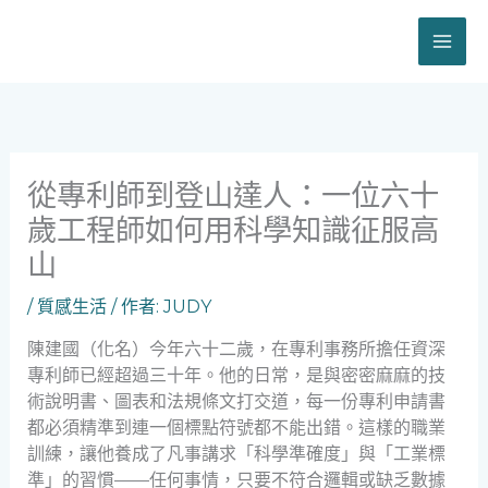
跳
至
主
要
內
容
從專利師到登山達人：一位六十
歲工程師如何用科學知識征服高
山
/
質感生活
/ 作者:
JUDY
陳建國（化名）今年六十二歲，在專利事務所擔任資深
專利師已經超過三十年。他的日常，是與密密麻麻的技
術說明書、圖表和法規條文打交道，每一份專利申請書
都必須精準到連一個標點符號都不能出錯。這樣的職業
訓練，讓他養成了凡事講求「科學準確度」與「工業標
準」的習慣——任何事情，只要不符合邏輯或缺乏數據