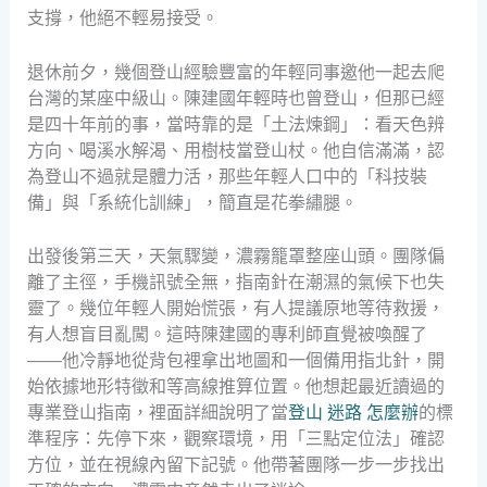
支撐，他絕不輕易接受。
退休前夕，幾個登山經驗豐富的年輕同事邀他一起去爬
台灣的某座中級山。陳建國年輕時也曾登山，但那已經
是四十年前的事，當時靠的是「土法煉鋼」：看天色辨
方向、喝溪水解渴、用樹枝當登山杖。他自信滿滿，認
為登山不過就是體力活，那些年輕人口中的「科技裝
備」與「系統化訓練」，簡直是花拳繡腿。
出發後第三天，天氣驟變，濃霧籠罩整座山頭。團隊偏
離了主徑，手機訊號全無，指南針在潮濕的氣候下也失
靈了。幾位年輕人開始慌張，有人提議原地等待救援，
有人想盲目亂闖。這時陳建國的專利師直覺被喚醒了
——他冷靜地從背包裡拿出地圖和一個備用指北針，開
始依據地形特徵和等高線推算位置。他想起最近讀過的
專業登山指南，裡面詳細說明了當
登山 迷路 怎麼辦
的標
準程序：先停下來，觀察環境，用「三點定位法」確認
方位，並在視線內留下記號。他帶著團隊一步一步找出