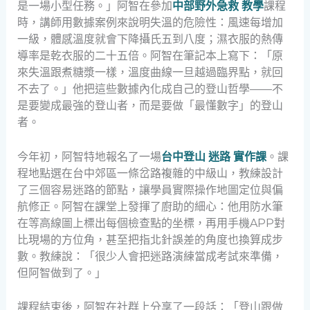
是一場小型任務。」阿智在參加
中部野外急救 教學
課程
時，講師用數據案例來說明失溫的危險性：風速每增加
一級，體感溫度就會下降攝氏五到八度；濕衣服的熱傳
導率是乾衣服的二十五倍。阿智在筆記本上寫下：「原
來失溫跟煮糖漿一樣，溫度曲線一旦越過臨界點，就回
不去了。」他把這些數據內化成自己的登山哲學——不
是要變成最強的登山者，而是要做「最懂數字」的登山
者。
今年初，阿智特地報名了一場
台中登山 迷路 實作課
。課
程地點選在台中郊區一條岔路複雜的中級山，教練設計
了三個容易迷路的節點，讓學員實際操作地圖定位與偏
航修正。阿智在課堂上發揮了廚助的細心：他用防水筆
在等高線圖上標出每個檢查點的坐標，再用手機APP對
比現場的方位角，甚至把指北針誤差的角度也換算成步
數。教練說：「很少人會把迷路演練當成考試來準備，
但阿智做到了。」
課程結束後，阿智在社群上分享了一段話：「登山跟做