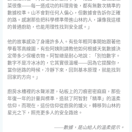
菜很像——每一道成功的料理背後，都有無數次精準的
數據校準。山不會對任何人偏心，但數據會告訴你正確
的路。感謝那些把科學標準帶進山林的人，讓像我這樣
的普通廚助，也能用理性找到安全感。」
他的故事感染了身邊許多人。有些年輕同事開始跟著他
學看等高線圖，有些阿姨則請教他如何根據天氣數據決
定帶多少保暖衣物。阿智總是耐心地說：「別怕數字。
數字不是冷冰冰的，它其實很溫暖——因為它提醒你，
當你迷路的時候，冷靜下來，回到基本原理，就能找到
回家的方向。」
廚房水槽裡的水聲淅瀝，砧板上的刀痕密密麻麻，那些
年復一年的計量與標準，造就了阿智對「精準」的溫柔
信仰。而現在，這份信仰從廚房的爐火，轉移到山林的
星光之下，照亮更多人的安全路途。
——數據，是山給人的溫柔提示。