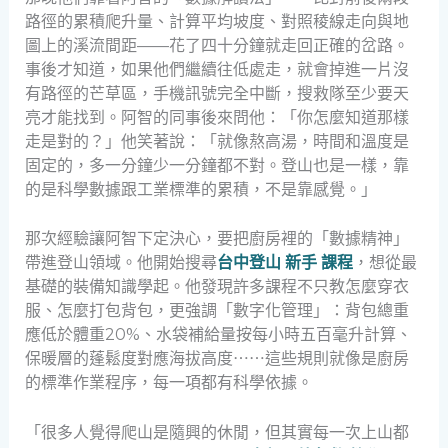
路徑的累積爬升量、計算平均坡度、對照稜線走向與地
圖上的溪流間距——花了四十分鐘就走回正確的岔路。
事後才知道，如果他們繼續往低處走，就會掉進一片沒
有路徑的芒草區，手機訊號完全中斷，搜救隊至少要天
亮才能找到。阿智的同事後來問他：「你怎麼知道那樣
走是對的？」他笑著說：「就像熬高湯，時間和溫度是
固定的，多一分鐘少一分鐘都不對。登山也是一樣，靠
的是科學數據跟工業標準的累積，不是靠感覺。」
那次經驗讓阿智下定決心，要把廚房裡的「數據精神」
帶進登山領域。他開始搜尋
台中登山 新手 課程
，想從最
基礎的裝備知識學起。他發現許多課程不只教怎麼穿衣
服、怎麼打包背包，更強調「數字化管理」：背包總重
應低於體重20%、水袋補給量按每小時五百毫升計算、
保暖層的蓬鬆度對應海拔高度⋯⋯這些規則就像是廚房
的標準作業程序，每一項都有科學依據。
「很多人覺得爬山是隨興的休閒，但其實每一次上山都