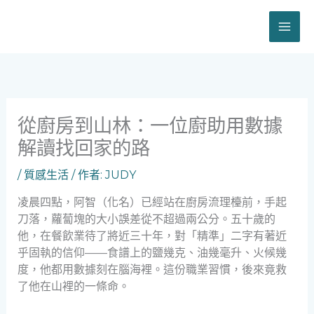
跳
至
主
要
內
容
從廚房到山林：一位廚助用數據
解讀找回家的路
/
質感生活
/ 作者:
JUDY
凌晨四點，阿智（化名）已經站在廚房流理檯前，手起
刀落，蘿蔔塊的大小誤差從不超過兩公分。五十歲的
他，在餐飲業待了將近三十年，對「精準」二字有著近
乎固執的信仰——食譜上的鹽幾克、油幾毫升、火候幾
度，他都用數據刻在腦海裡。這份職業習慣，後來竟救
了他在山裡的一條命。