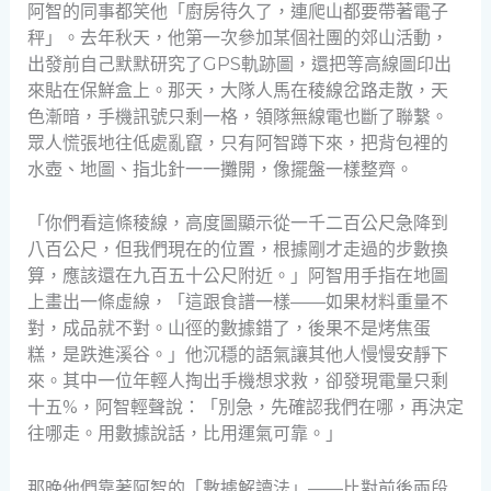
阿智的同事都笑他「廚房待久了，連爬山都要帶著電子
秤」。去年秋天，他第一次參加某個社團的郊山活動，
出發前自己默默研究了GPS軌跡圖，還把等高線圖印出
來貼在保鮮盒上。那天，大隊人馬在稜線岔路走散，天
色漸暗，手機訊號只剩一格，領隊無線電也斷了聯繫。
眾人慌張地往低處亂竄，只有阿智蹲下來，把背包裡的
水壺、地圖、指北針一一攤開，像擺盤一樣整齊。
「你們看這條稜線，高度圖顯示從一千二百公尺急降到
八百公尺，但我們現在的位置，根據剛才走過的步數換
算，應該還在九百五十公尺附近。」阿智用手指在地圖
上畫出一條虛線，「這跟食譜一樣——如果材料重量不
對，成品就不對。山徑的數據錯了，後果不是烤焦蛋
糕，是跌進溪谷。」他沉穩的語氣讓其他人慢慢安靜下
來。其中一位年輕人掏出手機想求救，卻發現電量只剩
十五%，阿智輕聲說：「別急，先確認我們在哪，再決定
往哪走。用數據說話，比用運氣可靠。」
那晚他們靠著阿智的「數據解讀法」——比對前後兩段