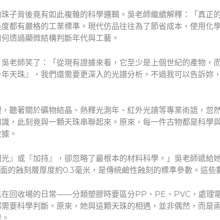
的珠子背後竟有如此複雜的科學邏輯。吳老師繼續解釋：「真正
長度都有嚴格的工業標準。現代仿品往往為了節省成本，使用化
如何透過顯微結構判斷年代與工藝。
。吳老師笑了：「從現有證據來看，它至少是上個世紀的產物，
千年天珠』，我們還需要更深入的光譜分析。不過我可以告訴妳
裡，聽著關於礦物結晶、熱釋光測年、紅外光譜等專業術語，忽
知識，此刻竟與一顆天珠串聯起來。原來，每一件古物都是科學
數據。
開光』或『加持』，卻忽略了最根本的材料科學。」吳老師遞給
；表面的蝕刻層厚度約0.3毫米，是傳統鹼性蝕刻的標準參數。這
在回收場的日常——分類塑膠時要區分PP、PE、PVC，處理
都需要科學判斷。原來，她與這顆天珠的相遇，並非偶然，而是
識。