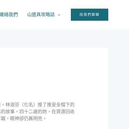
連絡我們
山道具攻略誌
找我們聊聊
味。林淑芬（化名）推了推安全帽下的
忘的故事。四十二歲的她，在資源回收
厚繭，眼神卻仍舊明亮。