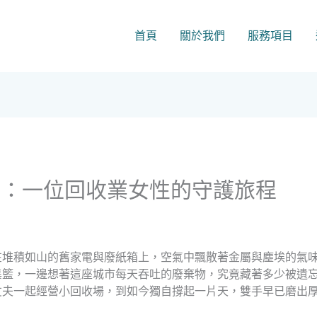
首頁
關於我們
服務項目
騰：一位回收業女性的守護旅程
在堆積如山的舊家電與廢紙箱上，空氣中飄散著金屬與塵埃的氣
集籃，一邊想著這座城市每天吞吐的廢棄物，究竟藏著多少被遺
丈夫一起經營小回收場，到如今獨自撐起一片天，雙手早已磨出