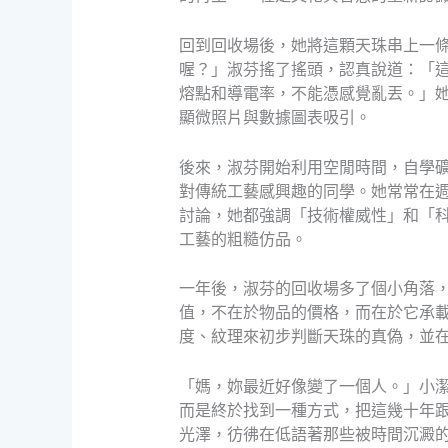
回到回收場後，她將這顆天珠串上一
喔？」淑芬搖了搖頭，認真說道：「
熔點和導電率，不能憑感覺亂丟。」
顯微照片與數據圖表吸引。
後來，淑芬開始利用空閒時間，自學
對傳統工藝感興趣的同學。她常常在
討論，她都強調「技術權威性」和「
工藝的粗糙仿品。
一年後，淑芬的回收場多了個小角落
值，不在於物品的價格，而在於它承
度、紋理來初步判斷天珠的真偽，並
「媽，妳最近好像變了一個人。」小
而是終於找到一種方式，把這幾十年
光澤，彷彿在低語著那些被時間沉澱