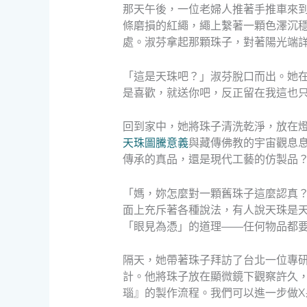
那天午後，一位老婦人推著手推車來
條磨損的紅繩，繩上繫著一顆色澤沉
處。淑芬拿起那顆珠子，對著陽光端
「這是天珠吧？」淑芬脫口而出。她
是喜歡，就送你吧，反正留在我這也
回到家中，她將珠子清洗乾淨，放在
天珠圖騰意義
與藏傳佛教的宇宙觀息
傳承的真品，還是現代工藝的仿製品
「媽，妳怎麼對一顆舊珠子這麼認真
面上充斥著各種說法，有人說天珠是
「眼見為憑」的道理——任何物品都
隔天，她帶著珠子拜訪了台北一位專
計。他將珠子放在顯微鏡下觀察許久
瑙』的製作流程。我們可以進一步做