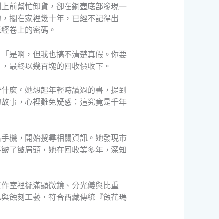
例上前幫忙卸貨，卻在銅壺底部發現一
的，擱在家裡幾十年，已經不記得出
老經卷上的密碼。
：「是啊，但我也搞不清楚真假。你要
引，最終以幾百塊的回收價收下。
著什麼。她想起年輕時讀過的書，提到
的故事，心裡難免疑惑：這究竟是千年
出手機，開始搜尋相關資訊。她發現市
芬皺了皺眉頭，她在回收業多年，深知
工作室裡擺滿顯微鏡、分光儀與比重
色與蝕刻工藝，符合西藏傳統『蝕花瑪