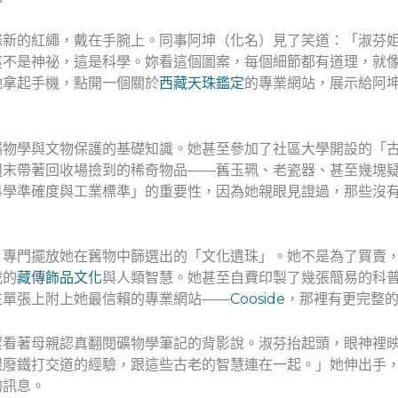
條新的紅繩，戴在手腕上。同事阿坤（化名）見了笑道：「淑芬
這不是神祕，這是科學。妳看這個圖案，每個細節都有道理，就
她拿起手機，點開一個關於
西藏天珠鑑定
的專業網站，展示給阿
礦物學與文物保護的基礎知識。她甚至參加了社區大學開設的「
週末帶著回收場撿到的稀奇物品——舊玉珮、老瓷器、甚至幾塊
科學準確度與工業標準」的重要性，因為她親眼見證過，那些沒
，專門擺放她在舊物中篩選出的「文化遺珠」。她不是為了買賣
載的
藏傳飾品文化
與人類智慧。她甚至自費印製了幾張簡易的科
在單張上附上她最信賴的專業網站——
Cooside
，那裡有更完整
潔看著母親認真翻閱礦物學筆記的背影說。淑芬抬起頭，眼神裡
跟廢鐵打交道的經驗，跟這些古老的智慧連在一起。」她伸出手
的訊息。