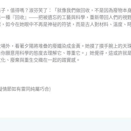
珠子，值得嗎？淑芬笑了：「就像我們做回收，不是因為廢物本
另一種『回收』——把被遺忘的工藝與科學，重新帶回人們的視
案，如今在她眼中不再是神祕的符號，而是古人對材料、溫度、
收場外，看著夕陽將堆疊的廢鐵染成金黃。她摸了摸手腕上的天
自你願意用科學的態度去理解它、尊重它。」她覺得，這或許就
文化、廢棄與重生交織在一起的踏實感。
擬情節如有雷同純屬巧合)