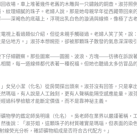
到回收場，車上堆著幾件老舊的木雕與一只鏽蝕的銅壺。淑芬照
穩、紋理細膩的珠子。老婦人說，那是她母親早年從西藏帶回來
詳——深褐色的底蘊上，浮現出乳白色的漩渦與線條，像極了古
在電視上看過類似介紹，但從未親手觸碰過。老婦人笑了笑，說
只是佔地方。」淑芬本想婉拒，卻被那顆珠子散發的氣息深深吸
燈下仔細觀察。那些圖案——圓圈、波浪、方塊——彷彿在訴說
息相關，每一道線條都代表著一種祝福。但她也聽過太多仿冒品
？
？」女兒小潔（化名）從房間探出頭來。淑芬沒有回答，只是拿
天然瑪瑙，有人說是人工蝕刻，更有人聲稱能隔空感應能量。淑
要經過科學檢驗才能斷定價值，而不是靠神祕主義。
研礦物學的鑑定師吳明達（化名）。吳老師在業界以嚴謹著稱，
，然後說：「淑芬姐，這顆珠子的材質確實是瑪瑙，但表面的染
X射線熒光分析，確認礦物組成是否符合古代配方。」