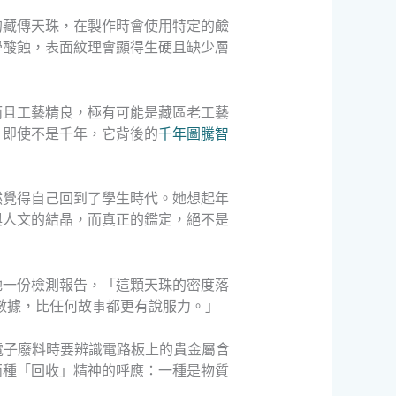
的藏傳天珠，在製作時會使用特定的鹼
學酸蝕，表面紋理會顯得生硬且缺少層
而且工藝精良，極有可能是藏區老工藝
，即使不是千年，它背後的
千年圖騰智
然覺得自己回到了學生時代。她想起年
與人文的結晶，而真正的鑑定，絕不是
她一份檢測報告，「這顆天珠的密度落
些數據，比任何故事都更有說服力。」
電子廢料時要辨識電路板上的貴金屬含
兩種「回收」精神的呼應：一種是物質