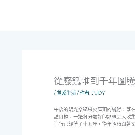
跳
至
主
要
內
容
從廢鐵堆到千年圖
/
質感生活
/ 作者:
JUDY
午後的陽光穿過鐵皮屋頂的縫隙，落
護目鏡，一邊將分類好的銅線丟入收
這行已經待了十五年，從年輕時跟著