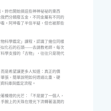
姐，妳也開始搞這些神神祕祕的東西
像我們分類廢五金，不同金屬有不同的
坤看。阿坤看了半信半疑，但也被那些
古物科學鑑定」課程，認識了幾位同樣
疑似化石的石頭——去請教老師。每次
有科學支撐的「古物」，往往只是現代
，而是希望讓更多人知道：真正的價
普單張，簡單說明如何透過比重、硬
的資料庫與鑑定流程。
映著檯燈的光芒：「不是變了一個人，
，手腕上的天珠在燈光下流轉著溫潤的