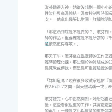
淑芬聽得入神，她從沒想到一顆小小
性染料與高溫燒結，溫度控制與時間
次。」他拿出幾張比對圖，詳細說明
「那這顆到底是不是真的？」淑芬問
師的作品。但要確定是不是所謂的『
慧
依然值得尊敬。」
那天下午，淑芬坐在鑑定師的工作室
輕時讀理化課，那些關於物質組成的
靠感覺或傳說，而是靠可重複驗證的
「妳知道嗎？現在很多收藏家迷信『
在2.6到2.7之間，與天然瑪瑙一致
淑芬聽完，心中豁然開朗。她想起自己
量，這些看似粗重的工作，其實處處
的再生，一種是文化與智慧的重新認