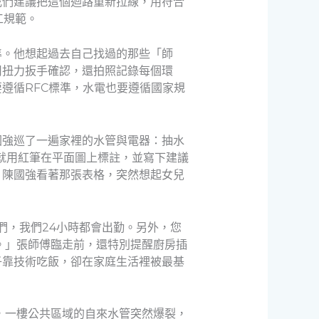
我們建議把這個迴路重新拉線，用符合
工規範。
準。他想起過去自己找過的那些「師
用扭力扳手確認，還拍照記錄每個環
遵循RFC標準，水電也要遵循國家規
國強巡了一遍家裡的水管與電器：抽水
就用紅筆在平面圖上標註，並寫下建議
。陳國強看著那張表格，突然想起女兒
們，我們24小時都會出勤。另外，您
。」張師傅臨走前，還特別提醒廚房插
子靠技術吃飯，卻在家庭生活裡被最基
，一樓公共區域的自來水管突然爆裂，