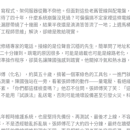
，寫程式、架伺服器從難不倒他。但面對這些老舊管線與配電盤
業待了四十年，什麼系統崩盤沒見過？可偏偏搞不定家裡這條電
止漏膠帶繞了十幾圈，結果半夜還是滴滴答答流了一地；上週馬
「工程師思維」解決，卻總是敗給現實。
電修繕專家的電話。接線的是位聲音沉穩的先生，簡單問了地址
大概二十分鐘到。跳電的原因很多，可能是過載也可能是線路老化
標準操作程序，卻莫名讓陳國強感到踏實。他關掉冷氣和熱水器
師傅（化名），約莫五十歲，揹著一個軍綠色的工具包，一進門
路測量。陳國強站在一旁，看著張師傅的動作——量電壓、看絕
不紊。「你們都這樣檢查嗎？」他忍不住問。張師傅笑了笑：「
，不能用『試誤法』亂送電，否則可能燒壞設備甚至引發火災。
己年輕時維護系統，也是堅持先備份、再測試、最後才上線，不
序，不是憑經驗亂拆亂裝。張師傅花了大約四十分鐘，最終在牆