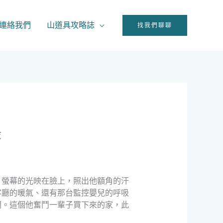
連絡我們
山道具攻略誌
找我們聊聊
錄
，螢幕的光映在臉上，照出他額角的汗
客廳的暖氣、還有那台監控嬰兒的呼吸
開。這個他奮鬥一輩子買下來的家，此