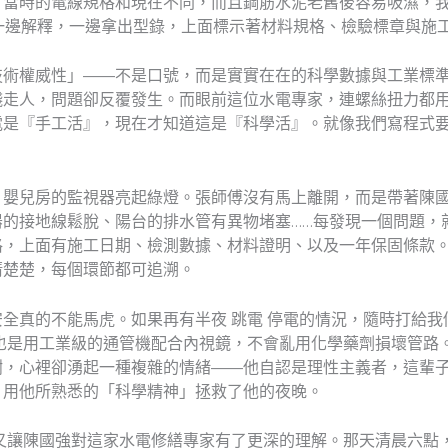
？當時的電線規格和現在不同，而且鋼筋水泥老舊後容易吸濕，
一邊解釋，一邊拿出型錄，上面標示著材料規格、檢驗標章與施
技術權威性」——不是口號，而是實實在在的科學數據與工業標
錢走人，問題卻反覆發生。而眼前這位水電專家，連螺絲扭力都
是『手工活』，現在才知道這是『科學活』。就像我們寫程式要
，嬰兒房的監視器亮起綠燈。張師傅沒有馬上離開，而是帶著陳
的接地線鬆脫、陽台的排水管有異物堵塞……每發現一個問題，
格，上面有施工日期、檢測數據、材料證明、以及一年保固條款
清楚楚，每個環節都可追溯。
全真的不能馬虎。如果再有半夜 跳電 停電的情況，隨時打給我
也是用工業級的通管機配合內視鏡，不會亂用化學藥劑損壞管路
謝，心裡卻湧起一種複雜的情緒——他自認是理性主義者，這輩
，用他所熟悉的「科學精神」拯救了他的夜晚。
又讓陳國強對這家水電修繕專家有了更深的理解。那天清晨六點