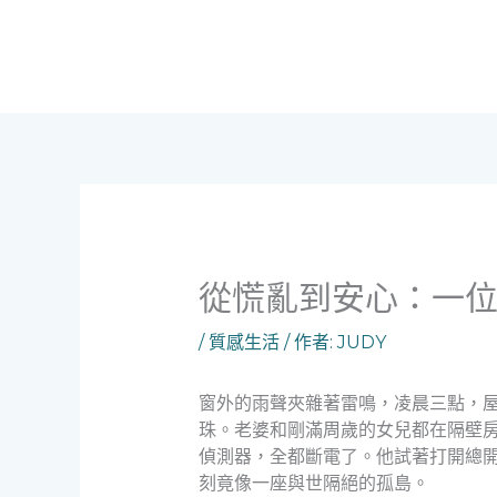
跳
至
主
要
內
容
從慌亂到安心：一
/
質感生活
/ 作者:
JUDY
窗外的雨聲夾雜著雷鳴，凌晨三點，
珠。老婆和剛滿周歲的女兒都在隔壁
偵測器，全都斷電了。他試著打開總
刻竟像一座與世隔絕的孤島。