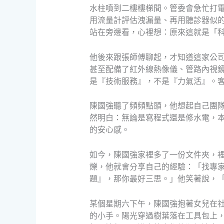
水柱噴到二樓樓梯間。管委會急忙打
用流量計評估洩漏量、再用聽診器似
站在旁邊看，心裡想：原來這就是「
他後來跟張師傅聊起，才知道這家公
甚至配備了紅外線熱像儀、管路內視
是『技術服務』，不是『力氣活』。
陳國強聽了頻頻點頭，他想起自己團隊的
然明白：無論是寫程式還是修水電，
的安心感。
如今，陳國強家裡多了一份文件夾，
爍，他就會分享自己的經驗：「找專
題』，那你最好三思。」他笑著說，「
某個星期六下午，陳國強抱著女兒在
的小手。陽光穿過樹葉落在工具包上