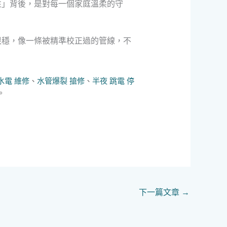
性」背後，是對每一個家庭溫柔的守
很穩，像一條被精準校正過的管線，不
水電 維修
、
水管爆裂 搶修
、
半夜 跳電 停
。
下一篇文章
→