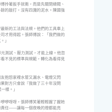
師傅拎著扳手就衝，而是先關閉總閥、
多餘的敲打，沒有四濺的泥水。陳國強
習最新的工法與法規。他們的工具車上
公司才用得起。張師傅說：「我們做的
氣。」
、單元測試、壓力測試，才能上線。他忽
將看不見的標準與規範，轉化為看得見
朋友抱怨家裡水管又漏水、電燈又閃
如果對方只會說『我做了三十年沒問
試一樣。」
手咿咿呀呀，張師傅笑著輕輕握了握她
的責任——讓每一個夜晚的燈都能亮