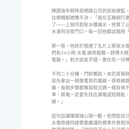
陳國強年輕時是網路公司的技術總監
往哪轉都猶豫不決。「我在互聯網行
了——上個月廚房水槽漏水，他買了
水漫到浴室門口。每一回他都試圖用
那一夜，他終於撥通了名片上那家水
們有24小時 水電 維修服務，師傅
電器。」對方語氣平穩，像在唸一份
不到二十分鐘，門鈴響起。來的是張
是先拿出一個像電表的儀器，逐條線
盤，每個步驟都像寫程式碼一樣有條
準，跳電一定要先找出漏電或短路點
線。」
這句話讓陳國強心頭一動。他想起自
水電修繕同樣需要嚴謹的標準作業程