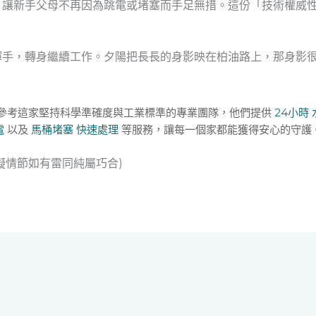
，讓新手父母不再因為跳電或堵塞而手足無措。這份「技術權威
揮手，轉身繼續工作。夕陽把長長的身影映在柏油路上，那身影
迎參考這家堅持科學準確度與工業標準的專業團隊，他們提供
24小時 
電
以及
馬桶堵塞 快速處理
等服務，讓每一個家都能獲得安心的守護
擬情節如有雷同純屬巧合)