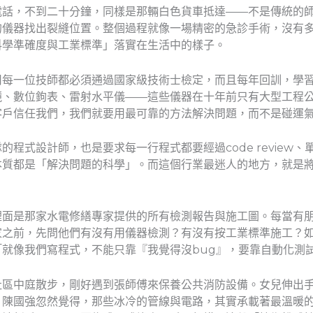
電話，不到二十分鐘，同樣是那輛白色貨車抵達——不是傳統的
的儀器找出裂縫位置。整個過程就像一場精密的急診手術，沒有
科學準確度與工業標準」落實在生活中的樣子。
司每一位技師都必須通過國家級技術士檢定，而且每年回訓，學
鏡、數位鉤表、雷射水平儀——這些儀器在十年前只有大型工程
客戶信任我們，我們就要用最可靠的方法解決問題，而不是碰運
程式設計師，也是要求每一行程式都要經過code review
本質都是「解決問題的科學」。而這個行業最迷人的地方，就是
裡面是那家水電修繕專家提供的所有檢測報告與施工圖。每當有
家之前，先問他們有沒有用儀器檢測？有沒有按工業標準施工？
就像我們寫程式，不能只靠『我覺得沒bug』，要靠自動化測
社區中庭散步，剛好遇到張師傅來保養公共消防設備。女兒伸出
，陳國強忽然覺得，那些冰冷的管線與電路，其實承載著最溫暖