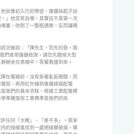
，他就像初入行的學徒，連螺絲起子該
線。」他苦笑自嘲。其實這不是第一次
桶堵塞，他倒了一整瓶通樂，反而讓積
和狀況後說：「陳先生，您先別急，我
，我們會用儀器檢測，請您先關掉大型
，靜靜坐在黑暗中，等著救援到來。
就蹲在電箱前，沒有急著亂扳開關，而
緣電阻、再用紅外線熱像儀掃描配電
這是我們的基本流程，根據工業配電標
科學準確度與工業標準是我們的底
容許任何「大概」、「差不多」。原來
壁內的接線盒找到一處絕緣層破損，導