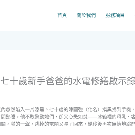
首頁
關於我們
服務項目
位七十歲新手爸爸的水電修繕啟示
屋內忽然陷入一片漆黑。七十歲的陳國強（化名）摸黑找到手機
房間熟睡，他不敢驚動她們，卻又心急如焚——冰箱裡的母乳、
開關，啪的一聲，跳掉的電閘又彈了回來，幾秒後再次無情地跳