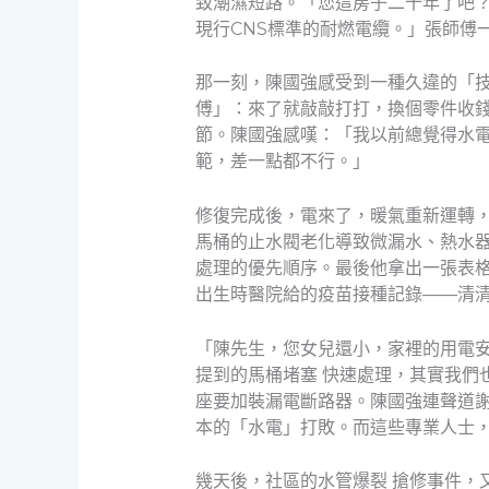
致潮濕短路。「您這房子二十年了吧
現行CNS標準的耐燃電纜。」張師傅
那一刻，陳國強感受到一種久違的「
傅」：來了就敲敲打打，換個零件收
節。陳國強感嘆：「我以前總覺得水電
範，差一點都不行。」
修復完成後，電來了，暖氣重新運轉
馬桶的止水閥老化導致微漏水、熱水器
處理的優先順序。最後他拿出一張表
出生時醫院給的疫苗接種記錄——清
「陳先生，您女兒還小，家裡的用電安
提到的馬桶堵塞 快速處理，其實我們
座要加裝漏電斷路器。陳國強連聲道
本的「水電」打敗。而這些專業人士
幾天後，社區的水管爆裂 搶修事件，