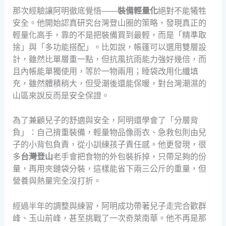
那次經驗讓阿明徹底覺悟——
裝備輕量化
絕對不能犧牲
安全。他開始認真研究台灣登山圈的策略，發現真正的
輕量化高手，靠的不是把裝備買到最輕，而是「精準取
捨」與「多功能搭配」。比如說，帳篷可以選用雙層設
計，雖然比單層重一點，但抗風抗雨能力強好幾倍，而
且內帳能單獨使用，等於一物兩用；睡袋改用化纖填
充，雖然體積稍大，但受潮後還能保暖，對台灣潮濕的
山區來說反而是安全保證。
為了兼顧兒子的舒適與安全，阿明還學會了「分層背
負」：自己揹重裝備，輕量物品像雨衣、急救包則由兒
子的小背包負責，從小訓練孩子責任感。他更發現，很
多
台灣登山
老手會把食物的外包裝拆掉，只帶足夠的份
量，再用夾鏈袋分裝，這樣能省下兩三公斤的重量，但
營養與熱量完全沒打折。
經過半年的調整與練習，阿明成功帶著兒子走完合歡群
峰、玉山前峰，甚至挑戰了一次奇萊南華。他不再是那