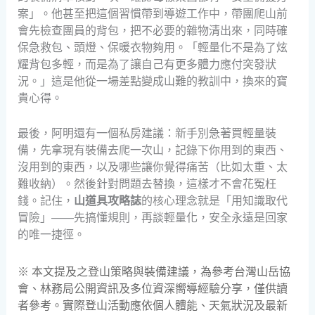
案」。他甚至把這個習慣帶到導遊工作中，帶團爬山前
會先檢查團員的背包，把不必要的雜物清出來，同時確
保急救包、頭燈、保暖衣物夠用。「輕量化不是為了炫
耀背包多輕，而是為了讓自己有更多體力應付突發狀
況。」這是他從一場差點變成山難的教訓中，換來的寶
貴心得。
最後，阿明還有一個私房建議：新手別急著買輕量裝
備，先拿現有裝備去爬一次山，記錄下你用到的東西、
沒用到的東西，以及哪些讓你覺得痛苦（比如太重、太
難收納）。然後針對問題去替換，這樣才不會花冤枉
錢。記住，
山道具攻略誌
的核心理念就是「用知識取代
冒險」——先搞懂規則，再談輕量化，安全永遠是回家
的唯一捷徑。
※ 本文提及之登山策略與裝備建議，為參考台灣山岳協
會、林務局公開資訊及多位資深嚮導經驗分享，僅供讀
者參考。實際登山活動應依個人體能、天氣狀況及最新