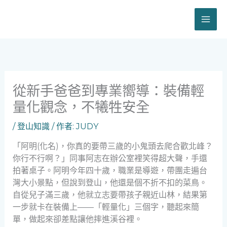
跳
至
主
要
內
容
從新手爸爸到專業嚮導：裝備輕
量化觀念，不犧牲安全
/
登山知識
/ 作者:
JUDY
「阿明(化名)，你真的要帶三歲的小鬼頭去爬合歡北峰？
你行不行啊？」同事阿志在辦公室裡笑得超大聲，手還
拍著桌子。阿明今年四十歲，職業是導遊，帶團走遍台
灣大小景點，但說到登山，他還是個不折不扣的菜鳥。
自從兒子滿三歲，他就立志要帶孩子親近山林，結果第
一步就卡在裝備上——「輕量化」三個字，聽起來簡
單，做起來卻差點讓他摔進溪谷裡。