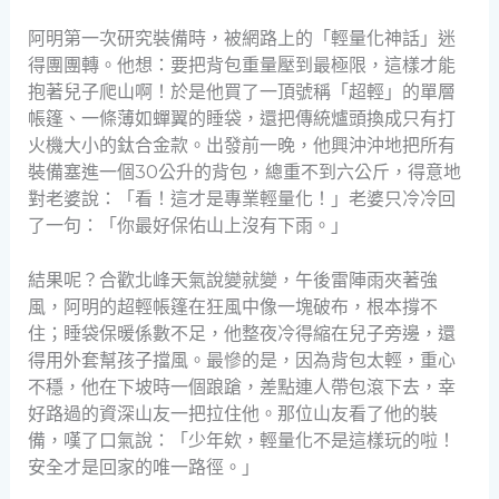
阿明第一次研究裝備時，被網路上的「輕量化神話」迷
得團團轉。他想：要把背包重量壓到最極限，這樣才能
抱著兒子爬山啊！於是他買了一頂號稱「超輕」的單層
帳篷、一條薄如蟬翼的睡袋，還把傳統爐頭換成只有打
火機大小的鈦合金款。出發前一晚，他興沖沖地把所有
裝備塞進一個30公升的背包，總重不到六公斤，得意地
對老婆說：「看！這才是專業輕量化！」老婆只冷冷回
了一句：「你最好保佑山上沒有下雨。」
結果呢？合歡北峰天氣說變就變，午後雷陣雨夾著強
風，阿明的超輕帳篷在狂風中像一塊破布，根本撐不
住；睡袋保暖係數不足，他整夜冷得縮在兒子旁邊，還
得用外套幫孩子擋風。最慘的是，因為背包太輕，重心
不穩，他在下坡時一個踉蹌，差點連人帶包滾下去，幸
好路過的資深山友一把拉住他。那位山友看了他的裝
備，嘆了口氣說：「少年欸，輕量化不是這樣玩的啦！
安全才是回家的唯一路徑。」