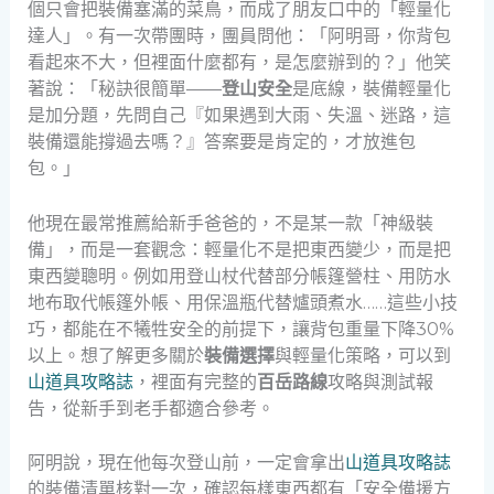
個只會把裝備塞滿的菜鳥，而成了朋友口中的「輕量化
達人」。有一次帶團時，團員問他：「阿明哥，你背包
看起來不大，但裡面什麼都有，是怎麼辦到的？」他笑
著說：「秘訣很簡單——
登山安全
是底線，裝備輕量化
是加分題，先問自己『如果遇到大雨、失溫、迷路，這
裝備還能撐過去嗎？』答案要是肯定的，才放進包
包。」
他現在最常推薦給新手爸爸的，不是某一款「神級裝
備」，而是一套觀念：輕量化不是把東西變少，而是把
東西變聰明。例如用登山杖代替部分帳篷營柱、用防水
地布取代帳篷外帳、用保溫瓶代替爐頭煮水……這些小技
巧，都能在不犧牲安全的前提下，讓背包重量下降30%
以上。想了解更多關於
裝備選擇
與輕量化策略，可以到
山道具攻略誌
，裡面有完整的
百岳路線
攻略與測試報
告，從新手到老手都適合參考。
阿明說，現在他每次登山前，一定會拿出
山道具攻略誌
的裝備清單核對一次，確認每樣東西都有「安全備援方