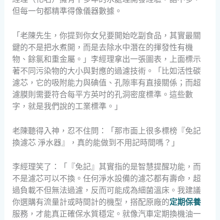
但每一句都精準得像儀器數據。
「老陳先生，你提到你女兒要開始吃副食品，其實最關
鍵的不是把水煮開，而是去除水中潛在的揮發性有機
物、餘氯和重金屬。」李經理拿出一張圖表，上面標示
著不同污染物的大小與對應的過濾技術。「比如活性碳
濾芯，它的吸附能力與碘值、孔隙率有直接關係；而超
濾膜則需要符合每平方英吋的孔洞密度標準。這些數
字，就是我們說的工業標準。」
老陳聽得入神，忍不住問：「那市面上很多標榜『免記
換濾芯 淨水器』，真的能做到不用記時間嗎？」
李經理笑了：「『免記』其實指的是智慧提醒功能，而
不是濾芯可以不換。任何淨水設備的濾芯都有壽命，超
過負載不但無法過濾，反而可能成為細菌溫床。我建議
你選購有流量計或時間計的機型，搭配原廠的
定期保養
服務，才能真正確保水質穩定。就像汽車定期換機油一