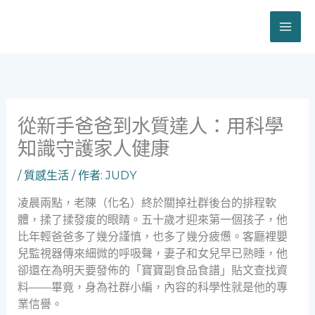
跳
至
主
要
內
容
從新手爸爸到水質達人：用科學
知識守護家人健康
/
質感生活
/ 作者:
JUDY
凌晨兩點，老陳（化名）終於關掉社群後台的排程軟
體，揉了揉發痠的眼睛。五十歲才迎來第一個孩子，他
比年輕爸爸多了幾分謹慎，也多了幾分疲憊。客廳裡嬰
兒監視器傳來細微的呼吸聲，妻子和女兒早已熟睡，他
卻還在為明天要發佈的「寶寶副食品食譜」貼文查找資
料——畢竟，身為社群小編，內容的科學性就是他的專
業信譽。