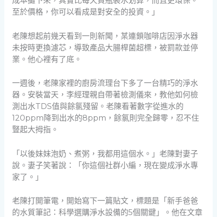
成本攤下來，其實比每天買瓶裝水划算，而且更環保。
至於價格，你可以看成是對安全的投資。」
老陳想起前幾天看到一則新聞，某連鎖咖啡店因淨水器
未按時更換濾芯，導致產品大腸桿菌超標，被罰款並停
業。他心裡有了底。
一週後，老陳家裡的廚房流理台下多了一台精巧的淨水
器。安裝當天，李經理親自帶著檢測儀來，教他如何檢
測出水TDS值與餘氯殘留。老陳看著數字從進水的
120ppm降到出水的8ppm，餘氯則完全歸零，忍不住
豎起大拇指。
「以後妹妹泡奶、煮粥，我都用這個水。」老陳對妻子
說。妻子笑著說：「你這個社群小編，現在變成淨水專
家了。」
老陳打開筆電，開始寫下一篇貼文，標題是「新手爸爸
的水質筆記：科學選購淨水設備的5個關鍵」。他在文章