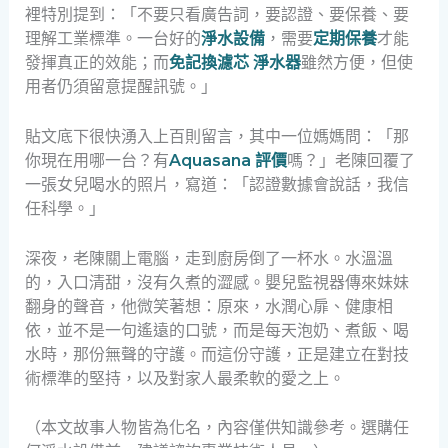
裡特別提到：「不要只看廣告詞，要認證、要保養、要
理解工業標準。一台好的
淨水設備
，需要
定期保養
才能
發揮真正的效能；而
免記換濾芯 淨水器
雖然方便，但使
用者仍須留意提醒訊號。」
貼文底下很快湧入上百則留言，其中一位媽媽問：「那
你現在用哪一台？有
Aquasana 評價
嗎？」老陳回覆了
一張女兒喝水的照片，寫道：「認證數據會說話，我信
任科學。」
深夜，老陳關上電腦，走到廚房倒了一杯水。水溫溫
的，入口清甜，沒有久煮的澀感。嬰兒監視器傳來妹妹
翻身的聲音，他微笑著想：原來，水潤心扉、健康相
依，並不是一句遙遠的口號，而是每天泡奶、煮飯、喝
水時，那份無聲的守護。而這份守護，正是建立在對技
術標準的堅持，以及對家人最柔軟的愛之上。
（本文故事人物皆為化名，內容僅供知識參考。選購任