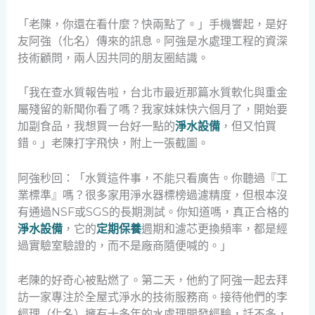
「老陳，你還在看什麼？快兩點了。」手機響起，是好
友阿強（化名）傳來的訊息。阿強是水處理工程的資深
技術顧問，兩人因共同的朋友圈結識。
「我在查水質報告啦，台北市最近那篇水質軟化與重金
屬殘留的新聞你看了嗎？我家妹妹快六個月了，開始要
加副食品，我想買一台好一點的
淨水設備
，但又怕買
錯。」老陳打字飛快，附上一張截圖。
阿強秒回：「水質這件事，不能只看廣告。你聽過『工
業標準』嗎？很多家用淨水器標榜過濾精度，但根本沒
有通過NSF或SGS的長期測試。你知道嗎，真正合格的
淨水設備
，它的
定期保養
週期和濾芯更換頻率，都是經
過實驗室驗證的，而不是廠商隨便喊的。」
老陳的好奇心被點燃了。第二天，他約了阿強一起去拜
訪一家專注於全屋式淨水的技術服務商。接待他們的李
經理（化名）擁有十多年的水處理開發經驗，話不多，