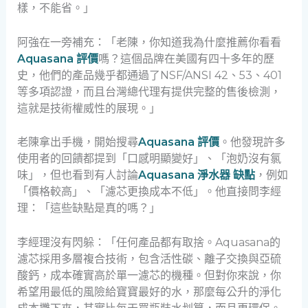
樣，不能省。」
阿強在一旁補充：「老陳，你知道我為什麼推薦你看看
Aquasana 評價
嗎？這個品牌在美國有四十多年的歷
史，他們的產品幾乎都通過了NSF/ANSI 42、53、401
等多項認證，而且台灣總代理有提供完整的售後檢測，
這就是技術權威性的展現。」
老陳拿出手機，開始搜尋
Aquasana 評價
。他發現許多
使用者的回饋都提到「口感明顯變好」、「泡奶沒有氯
味」，但也看到有人討論
Aquasana 淨水器 缺點
，例如
「價格較高」、「濾芯更換成本不低」。他直接問李經
理：「這些缺點是真的嗎？」
李經理沒有閃躲：「任何產品都有取捨。Aquasana的
濾芯採用多層複合技術，包含活性碳、離子交換與亞硫
酸鈣，成本確實高於單一濾芯的機種。但對你來說，你
希望用最低的風險給寶寶最好的水，那麼每公升的淨化