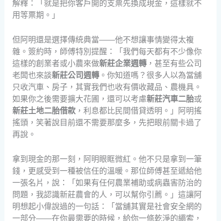
解釋：「就是把你客戶開的支票先換成現金，這樣就不
用等票期。」
但阿明還是選擇傳統典當——他不想讓事情變得太複
雜。簽約時，師傅特別提醒：「我們每天都有不少像你
這樣的創業者或小農來做
新莊企業週轉
，甚至有些公司
老闆也來談
新莊公司週轉
。你知道嗎？很多人以為當舖
只收汽車、房子，其實我們也收有價收藏品、農機具。
如果你之後需要擴大花圃，還可以考慮
新莊汽車二胎
或
新莊土地二胎借款
，利息都比民間借貸透明。」阿明搖
搖頭，笑著說目前還不需要那麼多，先把眼前關卡過了
再說。
拿到現金的那一刻，阿明眼眶微紅。他不只是拿到一筆
錢，更感受到一種被信任的溫暖。那位師傅甚至遞給他
一張名片，說：「如果有任何農業補助或病蟲害防治的
問題，我認識新莊農會的人，可以幫你引薦。」這讓阿
明想起小偉說過的一句話：「當舖其實是社會安全網的
一部分——在你最需要的時候，給你一條乾淨的繩索，