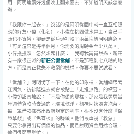
用，阿明連續好幾個晚上翻來覆去，不知道明天該怎麼
辦。
「我跟你一起去。」說話的是阿明從國中就一直互相照
應的好友小偉（化名）。小偉在桃園做水電工，自己手
頭也不寬裕，卻硬是從戶頭裡轉了兩萬塊給阿明應急。
「可是這只能撐半個月，你需要的周轉金至少八萬。」
小偉搔搔頭，忽然想起什麼：「我聽我舅舅說過，新莊
有一家很正派的
新莊公營當鋪
，不是那種亂七八糟的地
方，而是真正救急不救窮的機構。你要不要試試看？」
「當舖？」阿明愣了一下。在他的印象裡，當舖總帶著
江湖氣，彷彿踏進去就會被貼上「走投無路」的標籤。
小偉卻認真地說：「不是你想的那樣。那家是我舅舅當
年週轉貨款時去過的，環境乾淨，櫃檯阿姨還會泡茶，
每一筆借款都亮出政府規定的利率，根本沒有什麼『保
證拿錢』或『免審核』的噱頭。他們最重視『救急』，
只要你拿得出有價值的物品，而且說明資金用途合理，
他們很願意幫忙。」