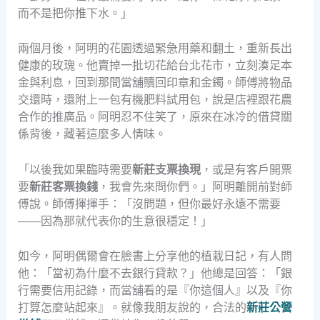
而不是把你推下水。」
兩個月後，阿明的花園透過緊急用藥和翻土，重新長出
健康的玫瑰。他賣掉一批切花給台北花市，立刻湊足本
金與利息，回到那間當舖贖回印章和金鐲。師傅將物品
交還時，還附上一包有機肥料試用包，說是店裡跟花農
合作的推廣品。阿明忍不住笑了，原來在冰冷的借貸關
係背後，藏著這麼多人情味。
「以後我如果臨時需要
新莊支票換現
，或是有客戶開票
要
新莊客票換錢
，我會先來問你們。」阿明離開前對師
傅說。師傅揮揮手：「沒問題，但你最好永遠不需要
——因為那就代表你的生意很穩定！」
如今，阿明偶爾會在臉書上分享他的植栽日記，有人問
他：「當初為什麼不去銀行貸款？」他總是回答：「銀
行需要信用記錄，而當舖看的是『你這個人』以及『你
打算怎麼站起來』。就像我朋友說的，合法的
新莊公營