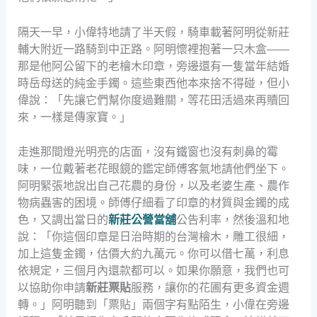
隔天一早，小偉特地請了半天假，騎車載著阿明從新莊
輔大附近一路騎到中正路。阿明懷裡抱著一只木盒——
那是他阿公留下的老檜木印章，旁邊還有一隻當年結婚
時岳母送的純金手鐲。這些東西他本來捨不得碰，但小
偉說：「先讓它們幫你度過難關，等花田活過來再贖回
來，一樣是傳家寶。」
走進那間燈光明亮的店面，沒有鐵窗也沒有刺鼻的霉
味，一位戴著老花眼鏡的鑑定師傅客氣地請他們坐下。
阿明緊張地說出自己花農的身份，以及老婆生產、農作
物病蟲害的困境。師傅仔細看了印章的材質與金鐲的成
色，又調出當日的
新莊公營當舖
公告利率，然後溫和地
說：「你這個印章是日治時期的台灣檜木，雕工很細，
加上這隻金鐲，估價大約九萬元。你可以借七萬，利息
依規定，三個月內還款都可以。如果你願意，我們也可
以協助你申請
新莊票貼
服務，讓你的花圃有更多資金週
轉。」阿明聽到「票貼」兩個字有點陌生，小偉在旁邊