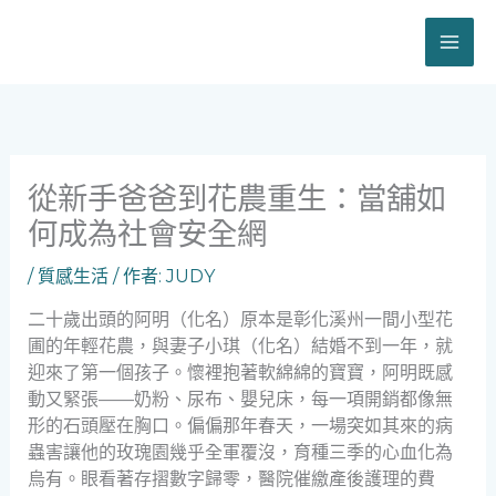
跳
至
主
要
內
容
從新手爸爸到花農重生：當舖如
何成為社會安全網
/
質感生活
/ 作者:
JUDY
二十歲出頭的阿明（化名）原本是彰化溪州一間小型花
圃的年輕花農，與妻子小琪（化名）結婚不到一年，就
迎來了第一個孩子。懷裡抱著軟綿綿的寶寶，阿明既感
動又緊張——奶粉、尿布、嬰兒床，每一項開銷都像無
形的石頭壓在胸口。偏偏那年春天，一場突如其來的病
蟲害讓他的玫瑰園幾乎全軍覆沒，育種三季的心血化為
烏有。眼看著存摺數字歸零，醫院催繳產後護理的費