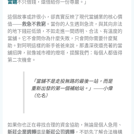
當鋪
不只借錢，還借給你一份尊嚴。」
這個故事或許很小，卻真實反映了現代當舖業的核心價
值——
救急不救窮
。當你的人生遇到急流，與其向非法
的地下錢莊低頭，不如走進一間透明、合法、有溫度的
當舖。它不會問你為什麼失敗，只會問你需要什麼幫
助。對阿明這樣的新手爸爸來說，那盞深夜還亮著的當
舖招牌，就像城市裡的燈塔，提醒我們：每個人都值得
第二次機會。
「當舖不是走投無路的最後一站，而是
重新出發的第一個補給站。」——小偉
（化名）
如果你也正在尋找合理的資金協助，無論是個人急用、
新莊企業週轉
還是
新莊公司週轉
，不妨先了解合法機構