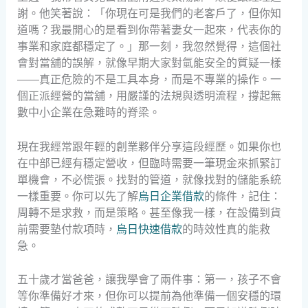
謝。他笑著說：「你現在可是我們的老客戶了，但你知
道嗎？我最開心的是看到你帶著妻女一起來，代表你的
事業和家庭都穩定了。」那一刻，我忽然覺得，這個社
會對當舖的誤解，就像早期大家對氫能安全的質疑一樣
——真正危險的不是工具本身，而是不專業的操作。一
個正派經營的當舖，用嚴謹的法規與透明流程，撐起無
數中小企業在急難時的脊梁。
現在我經常跟年輕的創業夥伴分享這段經歷。如果你也
在中部已經有穩定營收，但臨時需要一筆現金來抓緊訂
單機會，不必慌張。找對的管道，就像找對的儲能系統
一樣重要。你可以先了解
烏日企業借款
的條件，記住：
周轉不是求救，而是策略。甚至像我一樣，在設備到貨
前需要墊付款項時，
烏日快速借款
的時效性真的能救
急。
五十歲才當爸爸，讓我學會了兩件事：第一，孩子不會
等你準備好才來，但你可以提前為他準備一個安穩的環