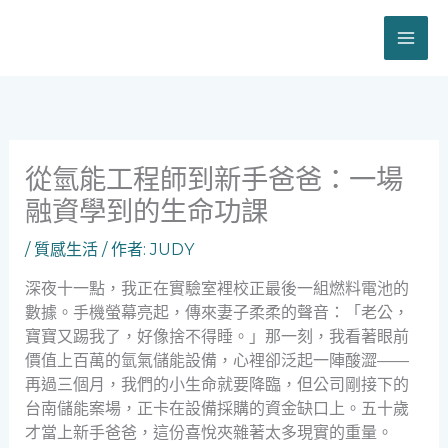
跳
至
主
要
內
容
從氫能工程師到新手爸爸：一場
融資學到的生命功課
/
質感生活
/ 作者:
JUDY
深夜十一點，我正在實驗室裡校正最後一組燃料電池的
數據。手機螢幕亮起，傳來妻子柔柔的聲音：「老公，
寶寶又踢我了，好像捨不得睡。」那一刻，我看著眼前
價值上百萬的氫氣儲能設備，心裡卻泛起一陣酸澀——
再過三個月，我們的小生命就要降臨，但公司剛接下的
台南儲能案場，正卡在設備採購的資金缺口上。五十歲
才當上新手爸爸，這份喜悅夾雜著太多現實的重量。