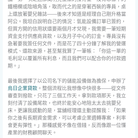
鐵柵欄或陰暗角落，取而代之的是穿著西裝的專員，桌
上還放著嬰兒雜誌——後來才知道是經理自己剛升格當
阿公。我坦白說明自己的情況：氫能設備訂單已簽約，
但買方開的信用狀還要兩個月才兌現，我需要一筆短期
資金支付供應商貨款，以及月子中心的訂金。專員沒有
急著要我簽任何文件，而是花了四十分鐘了解我的營運
模式、還款來源，甚至幫我算了一筆帳：「你這一單的
毛利足以覆蓋所有利息，而且我們可以配合你的付款週
期。」
最後我選擇了以公司名下的儲能設備做為擔保，申辦了
烏日企業貸款
。整個流程比我想像中快很多——從文件
審查到撥款，只花了三個工作天。拿到款項那天，我立
刻付清了設備尾款，也終於能安心地陪太太去挑嬰兒
床。更讓我感動的是，當舖經理還主動提醒我：「如果
你之後有長期資金需求，可以考慮企業週轉專案，利率
會更有彈性。」那種感覺不像在借錢，反而像跟一位懂
產業的財務顧問聊天。