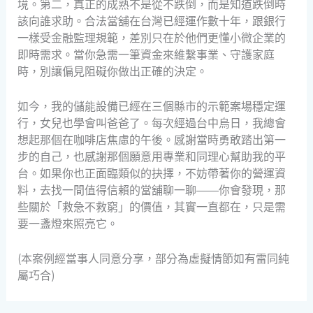
境。第二，真正的成熟不是從不跌倒，而是知道跌倒時
該向誰求助。合法當舖在台灣已經運作數十年，跟銀行
一樣受金融監理規範，差別只在於他們更懂小微企業的
即時需求。當你急需一筆資金來維繫事業、守護家庭
時，別讓偏見阻礙你做出正確的決定。
如今，我的儲能設備已經在三個縣市的示範案場穩定運
行，女兒也學會叫爸爸了。每次經過台中烏日，我總會
想起那個在咖啡店焦慮的午後。感謝當時勇敢踏出第一
步的自己，也感謝那個願意用專業和同理心幫助我的平
台。如果你也正面臨類似的抉擇，不妨帶著你的營運資
料，去找一間值得信賴的當舖聊一聊——你會發現，那
些關於「救急不救窮」的價值，其實一直都在，只是需
要一盞燈來照亮它。
(本案例經當事人同意分享，部分為虛擬情節如有雷同純
屬巧合)