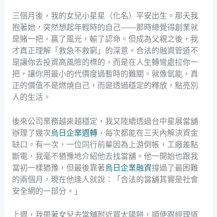
三個月後，我的女兒小星星（化名）平安出生。那天我
抱著她，突然想起年輕時的自己——那時總覺得創業就
是賭一把，贏了風光，輸了認命。但成為父親之後，我
才真正理解「救急不救窮」的深意。合法的融資管道不
是讓你去投資高風險的標的，而是在人生轉彎處拉你一
把，讓你用最小的代價度過暫時的難關。就像氫能，真
正的價值不是燃燒自己，而是透過穩定的釋放，點亮別
人的生活。
後來公司業務越來越穩定，我又陸續透過台中星展當舖
辦理了幾次
烏日企業週轉
，每次都能在三天內解決資金
缺口。有一次，一位同行前輩因為上游倒帳，工廠差點
斷電，我毫不猶豫地介紹他去找當舖。他一開始也跟我
當初一樣猶豫，但最後靠著
烏日企業融資
撐過了最困難
的兩個月，現在他逢人就說：「合法的當舖其實是社會
安全網的一部分。」
上週，我帶著女兒去當舖附近買太陽餅，順便跟經理道