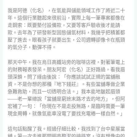
我是阿德（化名），在氫能與儲能領域工作了將近二十
年。這個行業聽起來很前沿，實際上每一筆專案都像在
走鋼索：既要墊付設備款，又要等客戶驗收後才能請
款。去年為了研發新型固態儲氫材料，我幾乎把積蓄都
壓了進去。眼看孩子就要出生，公司週轉卻像卡在瓶頸
的氫分子，動彈不得。
那天中午，我在烏日高鐵站旁的咖啡店裡，對著筆電上
的財務報表發呆。朋友阿宏（化名）正好路過，看我眉
頭深鎖，問了緣由後說：「你應該試試正規的當舖融
資，不是你想的那種『地下錢莊』。有些當舖專做企業
急難救助，而且一切透明合法。」我本能地皺起眉頭
——老一輩總說「當舖是窮途末路才去的地方」，但阿
宏補了一句：「你現在不是走投無路，是臨時需要一筆
現金周轉，就像氫能車沒電了要找充電樁一樣自然。」
這句話點醒了我。經過仔細比較，我找到了台中星展當
舖。第一次走進那間明亮整潔的接待室，沒有想像中的