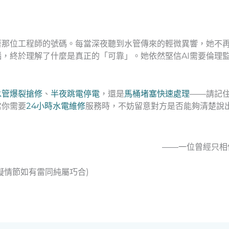
著那位工程師的號碼。每當深夜聽到水管傳來的輕微異響，她不
，終於理解了什麼是真正的「可靠」。她依然堅信AI需要倫理
。
水管爆裂搶修
、
半夜跳電停電
，還是
馬桶堵塞快速處理
——請記
當你需要
24小時水電維修
服務時，不妨留意對方是否能夠清楚說
——一位曾經只相
擬情節如有雷同純屬巧合)