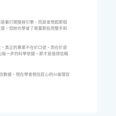
再急著打開搜尋引擎，而是會想起那個
監督，但她也學會了尊重那些用雙手和
住，真正的專業不在於口號，而在於是
出每一步的科學依據。那才是值得信賴
信數據，現在學會相信匠心的AI倫理官