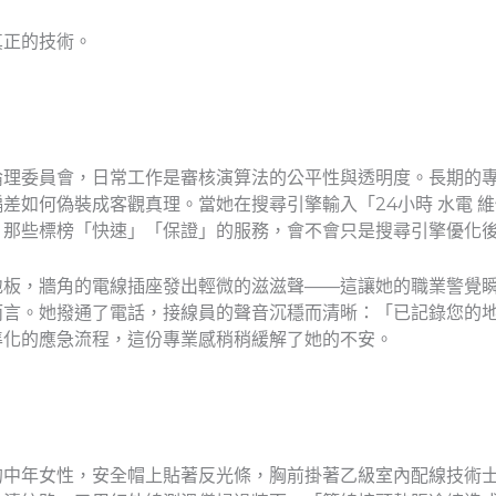
真正的技術。
倫理委員會，日常工作是審核演算法的公平性與透明度。長期的
差如何偽裝成客觀真理。當她在搜尋引擎輸入「24小時 水電 
：那些標榜「快速」「保證」的服務，會不會只是搜尋引擎優化
板，牆角的電線插座發出輕微的滋滋聲——這讓她的職業警覺瞬間
言。她撥通了電話，接線員的聲音沉穩而清晰：「已記錄您的地
準化的應急流程，這份專業感稍稍緩解了她的不安。
的中年女性，安全帽上貼著反光條，胸前掛著乙級室內配線技術