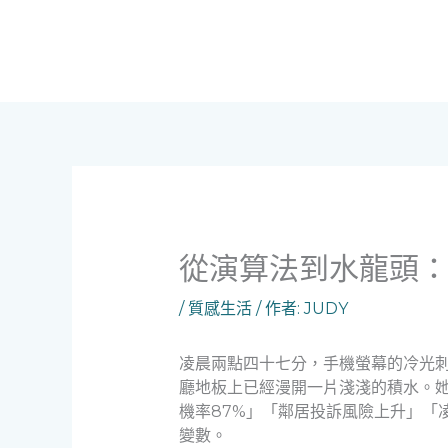
跳
至
主
要
內
容
從演算法到水龍頭：
/
質感生活
/ 作者:
JUDY
凌晨兩點四十七分，手機螢幕的冷光刺
廳地板上已經漫開一片淺淺的積水。
機率87%」「鄰居投訴風險上升」「
變數。