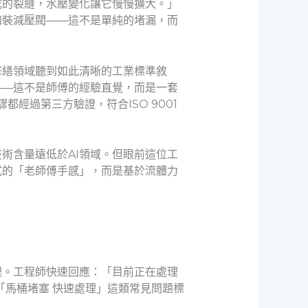
成的裂縫，水壓變化讓它慢慢擴大。」
加裝減壓閥——這不是單純的堵漏，而
修繕領域聽到如此清晰的工業標準敘
——這不是師傅的經驗直覺，而是一套
經過第三方驗證，符合ISO 9001
術含量遠低於AI領域。但眼前這位工
式的「老師傅手感」，而是基於流體力
理。工程師快速回應：「目前正在處理
「馬桶堵塞 快速處理」這類常見問題標