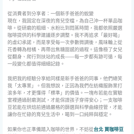
從消費者到分享者：一個新手爸爸的蛻變
現在，我固定在深夜的育兒空檔，為自己沖一杯單品咖
啡。從研磨的粗細、水粉比到悶蒸時間，我都依照嚴選
咖啡提供的科學建議逐步調整。我不再追求「最好喝」
的虛幻承諾，而是享受每一次參數微調後，風味輪上從
花香轉為柑橘、再帶出焦糖甜感的過程。這像極了女兒
從翻身、爬行到扶站的成長——每一步都有跡可循，每
一段變化都值得細細記錄。
我把我的經驗分享給同樣是新手爸爸的同事，他們總笑
我「太專業」。但我想說，正因為我們在紡織服飾業打
滾多年，才更懂得「標準」的價值。一塊布若能在實驗
室裡通過耐磨測試，才能保證孩子穿得安心；一支咖啡
豆若能在烘焙前通過嚴格的篩選與科學曲線控管，才能
讓你在忙碌的育兒生活中，喝到一口純粹與穩定。
如果你也正準備踏入咖啡的世界，不妨從
台北 買咖啡豆