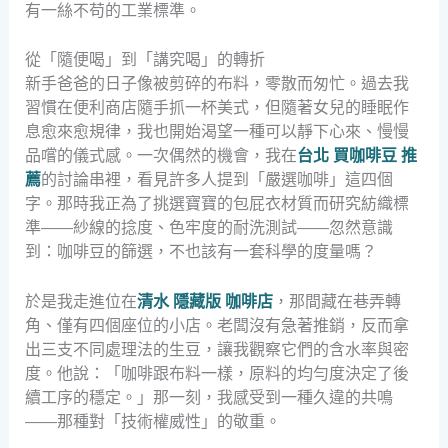
有一絲不苟的工業標準。
從「隨便喝」到「講究喝」的轉折
新手爸爸的日子像被剪碎的布料，零散而匆忙。過去我
習慣在便利商店隨手抓一杯美式，但隨著女兒的睡眠作
息愈來愈規律，我也開始渴望一種可以靜下心來、慢慢
品嚐的儀式感。一次偶然的機會，我在
台北 買咖啡豆 推
薦
的討論串裡，看見許多人提到「嚴選咖啡」這四個
字。那時我正為了挑選寶寶的包屁衣材質而研究紡織標
準——紗線的捻度、色牢度的耐洗測試——忽然意識
到：咖啡豆的篩選，不也該有一套科學的度量嗎？
於是我走進位在
清水 隱藏版 咖啡店
，那間藏在巷弄轉
角、僅有四個座位的小店。老闆沒有急著推銷，反而拿
出三支不同處理法的生豆，讓我觀察它們的含水率與密
度。他說：「咖啡跟布料一樣，原料的均勻度決定了後
續工序的穩定。」那一刻，我感受到一種久違的共鳴
——那種對「技術權威性」的敬重。