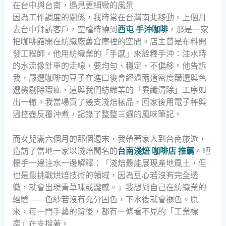
在台中與台南，遇見更細緻的風景
因為工作調度的關係，我時常在台灣南北移動。上個月
去台中拜訪客戶，空檔時繞到
西屯 手沖咖啡
，那是一家
把咖啡館開在紡織廠舊倉庫裡的空間。店主曾是布料開
發工程師，他用紡織業的「手感」來詮釋手沖：注水時
的水流像針車的走線，要均勻、穩定、不偏移。他告訴
我，嚴選咖啡的豆子在進口後會經過兩道密度篩選與色
選機剔除瑕疵，這與我們紡織業的「異纖清除」工序如
出一轍。我當場買了幾支淺焙樣品，回家後用電子秤與
溫控壺反覆沖煮，記錄了整整三週的風味筆記。
而女兒滿六個月的那個週末，我帶著家人到台南旅遊，
造訪了當地一家以淺焙聞名的
台南淺焙 咖啡店 推薦
。吧
檯手一邊注水一邊解釋：「淺焙最能展現產地風土，但
也是最挑戰烘焙技術的領域，因為豆心若沒有完全透
徹，就會出現青草味或澀感。」我想到自己在紡織業的
經驗——色紗若沒有充分固色，下水後就會褪色。原
來，每一門手藝的背後，都有一條看不見的「工業標
準」在支撐著。