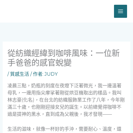
跳
至
主
要
內
容
從紡織經緯到咖啡風味：一位新
手爸爸的感官蛻變
/
質感生活
/ 作者:
JUDY
凌晨三點，奶瓶的刻度在夜燈下泛著微光，我一邊溫著
母乳，一邊用指尖摩挲著剛從烘豆機取出的樣品。我叫
林志豪(化名)，在台北的紡織服飾業工作了八年，今年剛
滿三十歲，也剛剛迎接女兒的誕生。以前總覺得咖啡不
過是提神的黑水，直到成為父親後，我才發現——
生活的滋味，就像一杯好的手沖，需要耐心、溫度，還