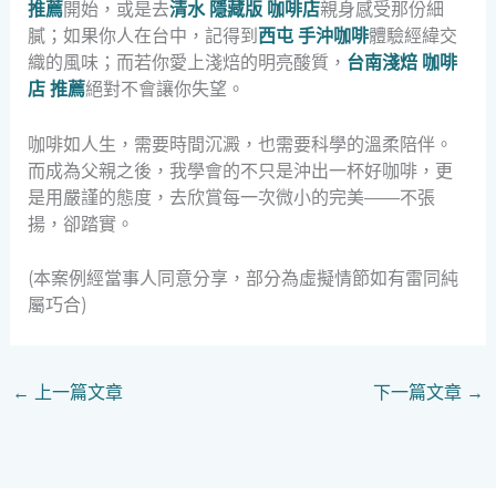
推薦
開始，或是去
清水 隱藏版 咖啡店
親身感受那份細
膩；如果你人在台中，記得到
西屯 手沖咖啡
體驗經緯交
織的風味；而若你愛上淺焙的明亮酸質，
台南淺焙 咖啡
店 推薦
絕對不會讓你失望。
咖啡如人生，需要時間沉澱，也需要科學的溫柔陪伴。
而成為父親之後，我學會的不只是沖出一杯好咖啡，更
是用嚴謹的態度，去欣賞每一次微小的完美——不張
揚，卻踏實。
(本案例經當事人同意分享，部分為虛擬情節如有雷同純
屬巧合)
←
上一篇文章
下一篇文章
→