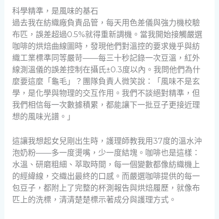
科學精準，是風味的基石
過去我在紡織廠負責品管，每天用色差儀與強力機校驗
布匹，誤差超過0.5%就得重新調機。當我開始接觸嚴選
咖啡的烘焙曲線圖時，發現他們對溫控的要求幾乎與紡
織工業標準同等嚴苛——每三十秒記錄一次豆溫，紅外
線測溫儀的誤差控制在攝氏±0.3度以內。我問他們為什
麼要這麼「龜毛」？團隊負責人微笑說：「風味不是玄
學，是化學與物理的交互作用。我們不談絕對精準，但
我們相信每一次數據積累，都能讓下一批豆子更接近理
想的風味光譜。」
這讓我想起女兒剛出生時，護理師教我用37度的溫水沖
泡奶粉——多一度燙嘴，少一度結塊。咖啡也是這樣：
水溫、研磨粗細、萃取時間，每一個變數都像紡織機上
的經緯線，交織出最終的口感。而嚴選咖啡提供的每一
包豆子，都附上了完整的杯測報告與烘焙履歷，就像布
匹上的洗標，清清楚楚標示著成分與護理方式。