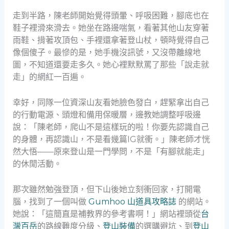
走到半路，陳老師開始覺得頭暈、呼吸困難，腳底也在
鞋子裡滑來滑去。她坐在路邊喘氣，看著其他山友穿著
雨鞋、揹著攻頂包、手裡還拿著登山杖，頓時覺得自己
像個傻子。最慘的是，她手機沒訊號，又沒帶離線地
圖，不知道還要走多久。她心裡默默罵了那些「說走就
走」的網紅一百遍。
幸好，同隊一位資深山友看她臉色發白，趕緊拿出自己
的行動電源、頭燈和備用保暖層，邊教她調整呼吸邊
說：「陳老師，爬山不是這樣玩的啦！你要先認識自己
的身體，再認識山，不是看幾篇IG就衝。」陳老師才恍
然大悟——原來登山是一門學問，不是「有腳就能走」
的休閒活動。
那次雖然勉強登頂，但下山後她立刻衝回家，打開電
腦，找到了一個叫做
Gumhoo 山道具攻略誌
的網站。
她說：「這簡直是補教界的參考書啊！」網站裡頭從
台
灣百岳
的路線難度分級、
登山裝備
的選購避坑、到
登山