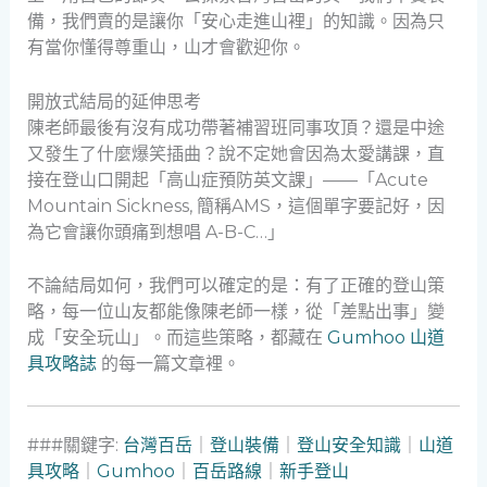
備，我們賣的是讓你「安心走進山裡」的知識。因為只
有當你懂得尊重山，山才會歡迎你。
開放式結局的延伸思考
陳老師最後有沒有成功帶著補習班同事攻頂？還是中途
又發生了什麼爆笑插曲？說不定她會因為太愛講課，直
接在登山口開起「高山症預防英文課」——「Acute
Mountain Sickness, 簡稱AMS，這個單字要記好，因
為它會讓你頭痛到想唱 A-B-C…」
不論結局如何，我們可以確定的是：有了正確的登山策
略，每一位山友都能像陳老師一樣，從「差點出事」變
成「安全玩山」。而這些策略，都藏在
Gumhoo 山道
具攻略誌
的每一篇文章裡。
###關鍵字:
台灣百岳
｜
登山裝備
｜
登山安全知識
｜
山道
具攻略
｜
Gumhoo
｜
百岳路線
｜
新手登山