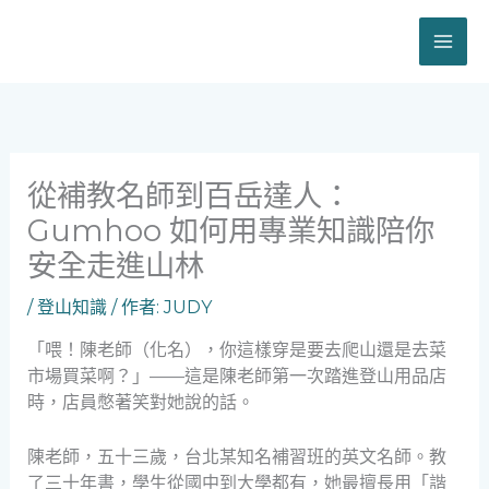
跳
至
主
要
內
容
從補教名師到百岳達人：
Gumhoo 如何用專業知識陪你
安全走進山林
/
登山知識
/ 作者:
JUDY
「喂！陳老師（化名），你這樣穿是要去爬山還是去菜
市場買菜啊？」——這是陳老師第一次踏進登山用品店
時，店員憋著笑對她說的話。
陳老師，五十三歲，台北某知名補習班的英文名師。教
了三十年書，學生從國中到大學都有，她最擅長用「諧