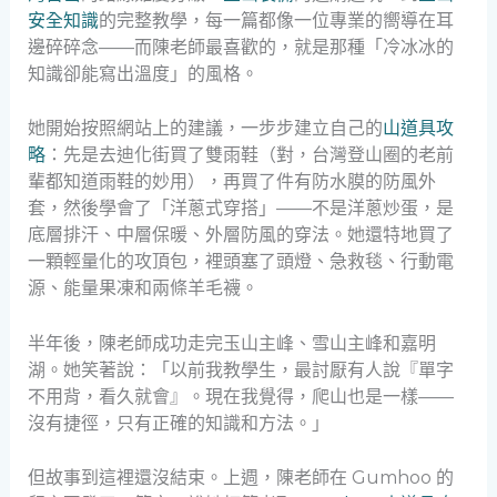
安全知識
的完整教學，每一篇都像一位專業的嚮導在耳
邊碎碎念——而陳老師最喜歡的，就是那種「冷冰冰的
知識卻能寫出溫度」的風格。
她開始按照網站上的建議，一步步建立自己的
山道具攻
略
：先是去迪化街買了雙雨鞋（對，台灣登山圈的老前
輩都知道雨鞋的妙用），再買了件有防水膜的防風外
套，然後學會了「洋蔥式穿搭」——不是洋蔥炒蛋，是
底層排汗、中層保暖、外層防風的穿法。她還特地買了
一顆輕量化的攻頂包，裡頭塞了頭燈、急救毯、行動電
源、能量果凍和兩條羊毛襪。
半年後，陳老師成功走完玉山主峰、雪山主峰和嘉明
湖。她笑著說：「以前我教學生，最討厭有人說『單字
不用背，看久就會』。現在我覺得，爬山也是一樣——
沒有捷徑，只有正確的知識和方法。」
但故事到這裡還沒結束。上週，陳老師在 Gumhoo 的