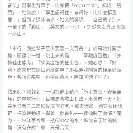
音法」幫學生背單字，比如把「mountain」記成「饅
頭」。她常說：「學生記得住、考得好，比什麼都重
要。」但到了退休前夕，她突然發現——自己教了別人
一輩子的「爬山」（英文的climb），卻從來沒真正爬過
一座山。
「不行，我這輩子至少要登一次百岳！」於是她打開手
機，關鍵字一搜，跳出來的是——「零難度百岳」「穿
拖鞋也能爬」「網美瘋搶的登山包」。她心想：「好
啊，原來現在爬山這麼簡單？那我穿我剛買的輕量健走
鞋，戴頂遮陽帽，再帶兩瓶水，應該就夠了吧？」
結果呢？她報名了一個社群上號稱「新手友善、安全無
痛」的單攻行程，目標是合歡山北峰。出發前一天，她
甚至只看了三篇IG貼文就打包。那天清晨，她穿著休閒
鞋、棉質運動褲、揹著一個書包——裡頭裝了兩條巧克
力、一包洋芋片和一瓶600cc的水。領隊看了她的裝
備，沒有多說什麼，只是苦笑。