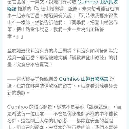
留言區發了一篇文，說她打算考取
Gumhoo 山道具攻
略誌
推薦的「初級山域嚮導」證照，未來想帶補習班同
事一起去爬百岳。她還開玩笑說：「到時候我要穿得像
山神一樣帥，然後告訴他們：『同學們，把登山杖當作
筆，把山路當作試卷，我們一步一步寫出正確答
案。』」
至於她最終有沒有真的考上嚮導？有沒有順利帶同事完
成第一座百岳？那個被她笑稱「補教界登山教練」的計
畫，究竟會不會實現？
——這大概要等你親自去
Gumhoo 山道具攻略誌
逛
逛，也許在哪篇裝備攻略的留言下，就會看到陳老師最
新的動態。
Gumhoo 的核心願景，從來不是要你「說走就走」，而
是希望每一位山友——不管是像陳老師這樣的中年補教
名師，還是剛上大學的初心者——都能在安全的基礎
上，用自己的節奏，去探索台灣百岳的美。我們不賣裝