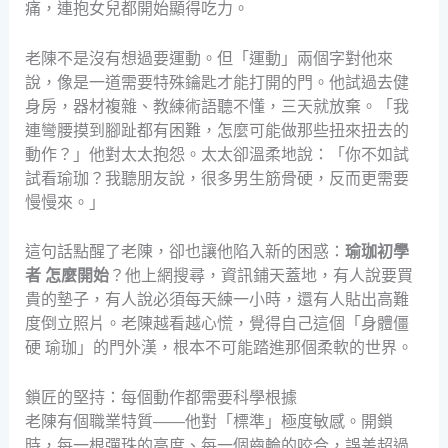
痛，連抱女兒都開始顯得吃力。
老陳不是沒有想過要運動。但「運動」兩個字對他來
說，像是一道需要特殊鑰匙才能打開的門。他試過去健
身房，器材複雜、教練術語聽不懂，三天就放棄。「我
連彎腰摸到腳趾都有困難，怎麼可能做那些扭來扭去的
動作？」他對太太抱怨。太太卻溫柔地說：「你不如試
試看瑜珈？我聽朋友說，很多男生筋骨硬，反而更需要
慢慢來。」
這句話點醒了老陳，卻也讓他陷入新的困惑：
瑜珈初學
者 怎麼開始
？他上網搜尋，資訊鋪天蓋地，有人說要買
貴的墊子，有人說必須每天練一小時，還有人貼出高難
度倒立照片。老陳越看越心慌，覺得自己這個「身體僵
硬 瑜珈」的門外漢，根本不可能踏進那個柔軟的世界。
鎖匠的堅持：每個動作都需要科學根據
老陳有個職業特質——他對「標準」極度敏感。開鎖
時，每一根彈珠的高度、每一個齒輪的咬合，誤差超過