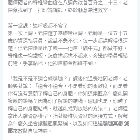
體僵硬者的脊椎彎曲度在八週內改善百分之二十三。老
陳像找到了一把理論鑰匙，終於願意踏進教室。
第一堂課：連呼吸都不會了
第一次上課，老陳選了基礎哈達課。老師是一位五十五
歲的資深指導員，說話不急不徐，每一步都講解得很清
楚。但老陳還是出了糗——他連「貓牛式」都做不好，
脊椎像一塊鐵板，怎麼拱都拱不起來。旁邊的學員輕鬆
前彎，手掌貼地，他卻連膝蓋都碰不到。
「我是不是不適合練瑜珈？」課後他沮喪地問老師。老
師笑著說：「適合不適合，不是看你的柔軟度，而是看
你有沒有意願了解自己的身體。你知道鎖匠為什麼能開
複雜的鎖嗎？因為你了解鎖的結構。瑜珈也是，你越了
解自己的身體結構，就越能找到放鬆的方法。」老師還
拿出人體骨骼模型，指著腰椎與骨盆的連接方式，解釋
為什麼久坐會讓髖屈肌緊繃，以及如何透過
瑜珈冥想 減
壓
來放鬆自律神經。