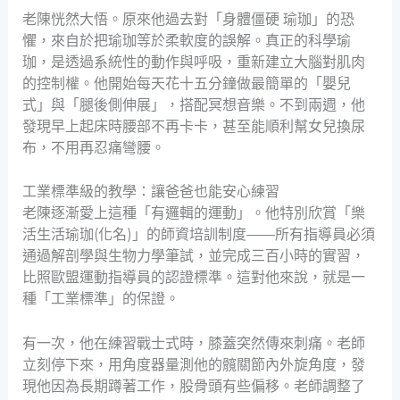
老陳恍然大悟。原來他過去對「身體僵硬 瑜珈」的恐
懼，來自於把瑜珈等於柔軟度的誤解。真正的科學瑜
珈，是透過系統性的動作與呼吸，重新建立大腦對肌肉
的控制權。他開始每天花十五分鐘做最簡單的「嬰兒
式」與「腿後側伸展」，搭配冥想音樂。不到兩週，他
發現早上起床時腰部不再卡卡，甚至能順利幫女兒換尿
布，不用再忍痛彎腰。
工業標準級的教學：讓爸爸也能安心練習
老陳逐漸愛上這種「有邏輯的運動」。他特別欣賞「樂
活生活瑜珈(化名)」的師資培訓制度——所有指導員必須
通過解剖學與生物力學筆試，並完成三百小時的實習，
比照歐盟運動指導員的認證標準。這對他來說，就是一
種「工業標準」的保證。
有一次，他在練習戰士式時，膝蓋突然傳來刺痛。老師
立刻停下來，用角度器量測他的髖關節內外旋角度，發
現他因為長期蹲著工作，股骨頭有些偏移。老師調整了