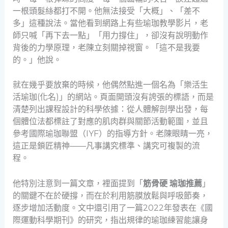
一根頭髮絲都打不開。他無法接受「大概」、「差不
多」這種說法。當他看到網路上有些瑜珈教學影片，老
師只喊「再下去一點」「用力撐住」，卻沒有說明動作
背後的力學原理，老陳立刻關掉視窗。「這不是我要
的。」他說。
就在幾乎要放棄的時候，他偶然點進一個名為「樂活生
活瑜珈(化名)」的網站。頁面開頭沒有誇張的標語，而是
清楚列出課程設計的科學依據：從人體解剖學出發，每
個體位法都標註了對應的肌肉群與關節活動範圍，並且
參考國際瑜珈聯盟（IYF）的指導方針。老陳眼睛一亮，
這正是鎖匠精神——凡事講究標準、講究可複製的流
程。
他特別注意到一篇文章，裡面提到「
筋骨硬 瑜珈推薦
」
的關鍵不在於硬撐，而在於利用筋膜放鬆與呼吸節奏，
逐步增加活動度。文中還引用了一篇2022年發表在《國
際運動科學期刊》的研究，指出規律的瑜珈練習能讓身