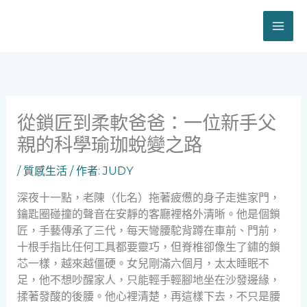
跳
至
主
要
內
容
從鎖匠到柔軟爸爸：一位新手父
親的科學瑜珈蛻變之路
/
質感生活
/ 作者:
JUDY
深夜十一點，老陳（化名）拖著疲憊的身子走進家門，
鑰匙圈碰撞的聲音在安靜的客廳裡格外清晰。他是個鎖
匠，手藝傳承了三代，每天彎腰駝背蹲在車前、門前，
十根手指比任何工具都要靈巧，但脊椎卻像生了鏽的鎖
芯一樣，越來越僵硬。女兒剛滿六個月，太太睡眠不
足，他不想吵醒家人，只能輕手輕腳地坐在沙發邊緣，
揉著發酸的後腰。他心裡清楚，再這樣下去，不只是腰