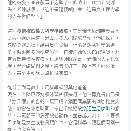
他的站姿，並在膝蓋下方墊了一條毛巾，疼痛立刻消
失。老陳感嘆：「這不是隨便喊口令，這是真正懂力學
的人在做調整。」
這種
技術權威性
與
科學準確度
，正是現代瑜珈產業最需
要被重視的價值。過去很多人把瑜珈當作「伸展操」，
忽略身體訊號，結果反而受傷。但隨著運動科學的進
步，越來越多的研究證實，正確的體位法搭配呼吸，能
有效改善慢性疼痛、焦慮與睡眠品質。老陳的太太也發
現，老公練瑜珈之後，脾氣變好了，晚上不再翻來覆
去，甚至主動說要幫忙做家事。
從新手到傳教士：用科學說服其他爸爸
現在，老陳已經持續練習四個多月。他不再覺得自己是
「筋骨硬」的魯蛇，反而成了鎖匠同業間的瑜珈推廣大
使。他會在休息時間，拿出手機播放
樂活生活瑜珈
的影
片，示範簡單的肩頸放鬆動作，並告訴大家：「不要覺
得瑜珈是女生或軟骨頭的事，它是科學，跟我們開鎖一
樣，講究方法。」