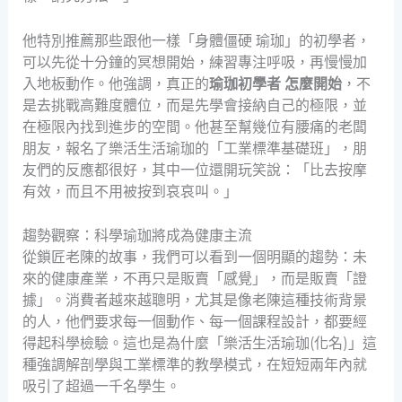
他特別推薦那些跟他一樣「身體僵硬 瑜珈」的初學者，
可以先從十分鐘的冥想開始，練習專注呼吸，再慢慢加
入地板動作。他強調，真正的
瑜珈初學者 怎麼開始
，不
是去挑戰高難度體位，而是先學會接納自己的極限，並
在極限內找到進步的空間。他甚至幫幾位有腰痛的老闆
朋友，報名了樂活生活瑜珈的「工業標準基礎班」，朋
友們的反應都很好，其中一位還開玩笑說：「比去按摩
有效，而且不用被按到哀哀叫。」
趨勢觀察：科學瑜珈將成為健康主流
從鎖匠老陳的故事，我們可以看到一個明顯的趨勢：未
來的健康產業，不再只是販賣「感覺」，而是販賣「證
據」。消費者越來越聰明，尤其是像老陳這種技術背景
的人，他們要求每一個動作、每一個課程設計，都要經
得起科學檢驗。這也是為什麼「樂活生活瑜珈(化名)」這
種強調解剖學與工業標準的教學模式，在短短兩年內就
吸引了超過一千名學生。