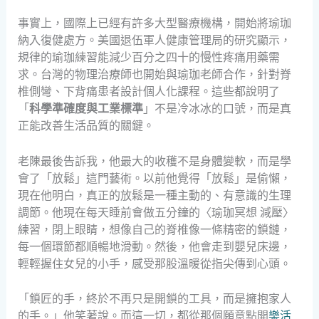
事實上，國際上已經有許多大型醫療機構，開始將瑜珈
納入復健處方。美國退伍軍人健康管理局的研究顯示，
規律的瑜珈練習能減少百分之四十的慢性疼痛用藥需
求。台灣的物理治療師也開始與瑜珈老師合作，針對脊
椎側彎、下背痛患者設計個人化課程。這些都說明了
「
科學準確度與工業標準
」不是冷冰冰的口號，而是真
正能改善生活品質的關鍵。
老陳最後告訴我，他最大的收穫不是身體變軟，而是學
會了「放鬆」這門藝術。以前他覺得「放鬆」是偷懶，
現在他明白，真正的放鬆是一種主動的、有意識的生理
調節。他現在每天睡前會做五分鐘的〈瑜珈冥想 減壓〉
練習，閉上眼睛，想像自己的脊椎像一條精密的鎖鏈，
每一個環節都順暢地滑動。然後，他會走到嬰兒床邊，
輕輕握住女兒的小手，感受那股溫暖從指尖傳到心頭。
「鎖匠的手，終於不再只是開鎖的工具，而是擁抱家人
的手。」他笑著說。而這一切，都從那個願意點開
樂活