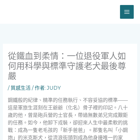
跳
至
主
要
內
容
從鐵血到柔情：一位退役軍人如
何用科學與標準守護老犬最後尊
嚴
/
質感生活
/ 作者:
JUDY
鋼鐵般的紀律、精準的任務執行、不容妥協的標準——
這是軍旅生涯刻在王爺爺（化名）骨子裡的印記。八十
歲的他，曾是砲兵營的士官長，帶過無數弟兄完成艱鉅
的任務。如今，他卸下戎裝，卻迎來人生中最柔軟的挑
戰：成為一隻老毛孩的「新手爸爸」。那隻名叫「小鋼
炮」的米克斯犬，從流浪街頭到成為他身邊唯一的家