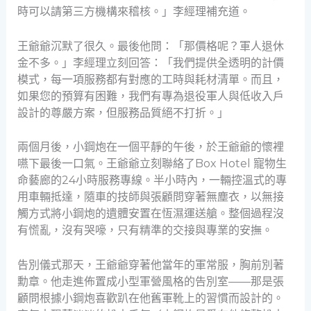
時可以請第三方機構來稽核。」李經理補充道。
王爺爺沉默了很久。最後他問：「那價格呢？軍人退休
金不多。」李經理立刻回答：「我們提供全透明的計價
模式，每一項服務都有對應的工時與耗材清單。而且，
如果您的預算有困難，我們有專為退役軍人與低收入戶
設計的尊嚴方案，但服務品質絕不打折。」
兩個月後，小鋼炮在一個平靜的午後，於王爺爺的懷裡
嚥下最後一口氣。王爺爺立刻聯絡了Box Hotel 寵物生
命藝廊的24小時服務專線。半小時內，一輛控溫式的專
用車輛抵達，隨車的技師與張顧問穿著無塵衣，以無接
觸方式將小鋼炮的遺體安置在恆濕運送艙。整個過程沒
有慌亂，沒有哭嚎，只有精準的交接與專業的安撫。
告別儀式那天，王爺爺穿著他當年的軍常服，胸前別著
勳章。他走進佈置成小型軍營風格的告別室——那是張
顧問根據小鋼炮喜歡趴在他舊軍靴上的習慣而設計的。