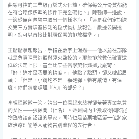
曲線可控的工業級再燃式火化爐，確保每公斤骨質都能
在符合環保標準的條件下完全礦化。」陳醫師一邊說，
一邊從無菌包裝中取出一個樣本瓶，「這是我們定期送
交第三方實驗室檢測的粒狀物排放報告，數據公開透
明，您可以直接比對環保署的排放標準。」
王爺爺拿起報告，手指在數字上滑過——他以前在部隊
就是負責彈藥銷毀與殘火監控的。那些排放數值確實遠
低於法定上限，甚至比某些醫學焚化爐還要嚴苛。
「好！這才是我要的精度。」他點了點頭，卻又皺起眉
頭：「但是，小鋼炮不是一顆砲彈。牠有感情，有溫
度。你們怎麼處理『人』的部分？」
李經理微微一笑，請出一位看起來慈祥卻帶著專業氣質
的女性——張顧問（化名）。她是國內少數取得國際寵
物臨終諮商認證的專家，同時也是苗栗地區第一位將家
族治療理論導入寵物告別流程的先行者。