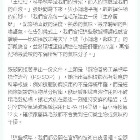
「王伯伯，科學標準是我們的骨架，而人的情感是我們
的血液。」張顧問蹲下來，與小鋼炮平視，輕輕握住牠
的前腳。「我們會為每一位毛孩建立一份『生命履
歷』，記錄牠喜歡的溫度、熟悉的氣味、最常聽到的叫
喚語氣。在告別儀式上，我們會把這些數據轉譯成感官
體驗——比如播放您每天早上喊『小鋼炮，起床了』的
那段錄音，並將環境溫度調控在牠最舒服的27度，再搭
配牠最愛咬的布偶所留下的氣味分子。」
張顧問接著拿出一份文件，上頭是「寵物善終工業標準
操作流程（PS-SOP）」，她指出每個環節都有對應的
科學根據：例如遺體防腐採用的不是傳統甲醛，而是經
國際認證的植物基分解酶，能延緩組織自溶作用卻不破
壞毛髮結構，讓老犬能在最後一刻維持安詳的睡姿；告
別室的空氣過濾系統採用HEPA H14等級，每小時換氣
12次，確保家屬與毛孩都不會受到任何微生物或氣味的
干擾。
「這些標準，我們都公開在官網的技術白皮書裡。您隨