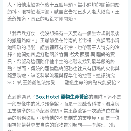
人，陪他走過退休後十五個年頭。當小鋼炮的關節開始
顫抖、眼神逐漸渾濁，獸醫宣告牠已步入老犬階段，王
爺爺知道，真正的戰役才剛開始。
「我帶兵打仗，從沒想過有一天要為一個生命規劃最後
的撤退路線。」王爺爺坐在竹南的老宅裡，撫摸著小鋼
炮稀疏的毛髮，語氣裡既有不捨，也帶著軍人特有的冷
靜。他開始四處打聽關於
竹南 老犬 照護 與 臨終
的資
訊，希望為這個陪伴他半生的老戰友找到最尊嚴的終
點。然而，傳統的寵物臨終服務往往只有粗糙的火化與
隨意裝罐，缺乏科學流程與標準化的控管。這讓講究
SOP的王爺爺無法接受——難道生命的終點只能妥協？
直到他遇見了
Box Hotel 寵物生命藝廊
的團隊。這不是
一般想像中的冰冷殯儀館，而是一座融合科技、溫度與
工業標準的生命紀念空間。當王爺爺第一次踏進位在苗
栗的服務據點，接待他的不是制式的業務員，而是一位
眼神裡帶著專業自信的寵物告別顧問——李經理（化