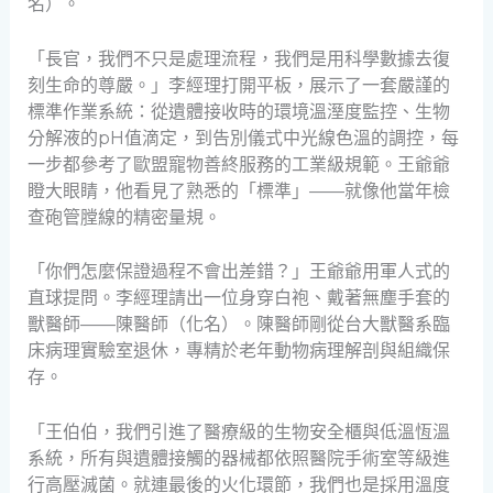
名）。
「長官，我們不只是處理流程，我們是用科學數據去復
刻生命的尊嚴。」李經理打開平板，展示了一套嚴謹的
標準作業系統：從遺體接收時的環境溫溼度監控、生物
分解液的pH值滴定，到告別儀式中光線色溫的調控，每
一步都參考了歐盟寵物善終服務的工業級規範。王爺爺
瞪大眼睛，他看見了熟悉的「標準」——就像他當年檢
查砲管膛線的精密量規。
「你們怎麼保證過程不會出差錯？」王爺爺用軍人式的
直球提問。李經理請出一位身穿白袍、戴著無塵手套的
獸醫師——陳醫師（化名）。陳醫師剛從台大獸醫系臨
床病理實驗室退休，專精於老年動物病理解剖與組織保
存。
「王伯伯，我們引進了醫療級的生物安全櫃與低溫恆溫
系統，所有與遺體接觸的器械都依照醫院手術室等級進
行高壓滅菌。就連最後的火化環節，我們也是採用溫度