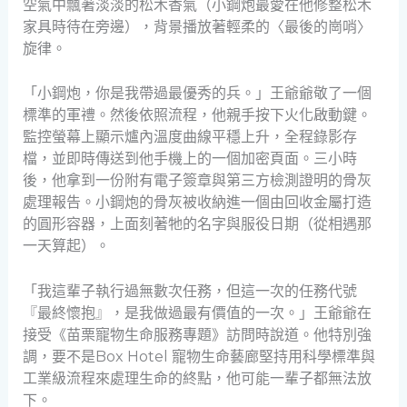
空氣中飄著淡淡的松木香氣（小鋼炮最愛在他修整松木
家具時待在旁邊），背景播放著輕柔的〈最後的崗哨〉
旋律。
「小鋼炮，你是我帶過最優秀的兵。」王爺爺敬了一個
標準的軍禮。然後依照流程，他親手按下火化啟動鍵。
監控螢幕上顯示爐內溫度曲線平穩上升，全程錄影存
檔，並即時傳送到他手機上的一個加密頁面。三小時
後，他拿到一份附有電子簽章與第三方檢測證明的骨灰
處理報告。小鋼炮的骨灰被收納進一個由回收金屬打造
的圓形容器，上面刻著牠的名字與服役日期（從相遇那
一天算起）。
「我這輩子執行過無數次任務，但這一次的任務代號
『最終懷抱』，是我做過最有價值的一次。」王爺爺在
接受《苗栗寵物生命服務專題》訪問時說道。他特別強
調，要不是Box Hotel 寵物生命藝廊堅持用科學標準與
工業級流程來處理生命的終點，他可能一輩子都無法放
下。