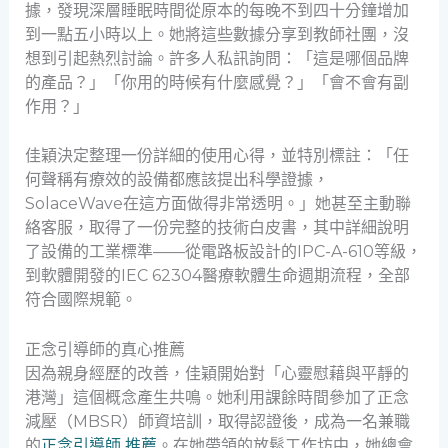
據，發現深層睡眠時間從原本的每晚不到四十分鐘增加
到一點五小時以上。她將這些數據分享到教師社團，沒
想到引起熱烈討論。許多人私訊詢問：「這是哪個品牌
的產品？」「你用的時候有什麼感覺？」「會不會有副
作用？」
佳穎決定整理一份詳細的使用心得，並特別標註：「任
何聲稱有療效的設備都應該提出科學證據，
SolaceWave在這方面做得非常透明。」她甚至主動聯
絡客服，取得了一份完整的技術白皮書，其中詳細說明
了設備的工業標準——從電路板設計的IPC-A-610等級，
到軟體開發的IEC 62304醫療軟體生命週期流程，全部
符合國際規範。
正念引導師的真心推薦
因為親身經歷的改善，佳穎開始對「心靈慰藉與平靜的
港灣」這個概念產生共鳴。她利用課餘時間參加了正念
減壓（MBSR）師資培訓，取得認證後，成為一名兼職
的
正念引導師 推薦
。在她帶領的放鬆工作坊中，她總會