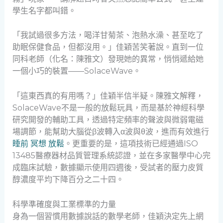
學生名字都叫錯。
「我試過很多方法，喝洋甘菊茶、泡熱水澡、甚至吃了
助眠保健食品，但都沒用。」佳穎苦笑著說。直到一位
同科老師（化名：陳雅文）發現她的異常，悄悄遞給她
一個小巧的裝置——SolaceWave。
「這東西真的有用嗎？」佳穎半信半疑。陳雅文解釋，
SolaceWave不是一般的放鬆玩具，而是基於神經科學
研究開發的輔助工具，透過特定頻率的聲波與微弱電磁
場調節，能幫助大腦從β波轉入α波與θ波，進而有效進行
睡前 冥想 放鬆
。更重要的是，這項技術已經通過ISO
13485醫療器材品質管理系統認證，並在多家醫學中心完
成臨床試驗，數據顯示使用四週後，受試者的壓力皮質
醇濃度平均下降百分之二十四。
科學準確度與工業標準的力量
身為一個習慣用數據說話的數學老師，佳穎決定先上網