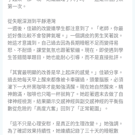
第一次。
從失眠深淵到平靜港灣
一週後，佳穎的改變連學生都注意到了。「老師，你最
近好像比較不會發脾氣喔。」一個調皮的男生笑著說。
她這才意識到，自己過去因為長期睡眠不足而變得易
怒、不耐煩，課堂氣氛也跟著緊繃。現在，即使遇到學
生答錯簡單題目，她也能耐心引導，而不是直接批評。
「其實最明顯的改善是早上起床的感覺。」佳穎分享。
過去她每天早上醒來都像被卡車碾過，頭暈腦脹，必須
灌下一大杯黑咖啡才能勉強清醒。現在她自然醒來，精
神飽滿，咖啡也只喝一杯就夠了。她趁著週末去做了自
律神經檢測，結果顯示交感神經與副交感神經的平衡指
數從危險的「高度亢奮」回到了「正常範圍」。
「這不只是心理安慰，是真正的生理改變。」她強調。
為了確認效果持續性，她連續記錄了三十天的睡眠數