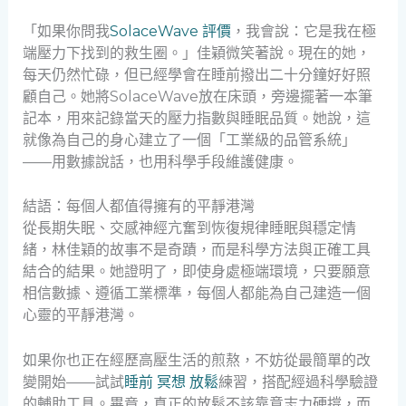
「如果你問我
SolaceWave 評價
，我會說：它是我在極
端壓力下找到的救生圈。」佳穎微笑著說。現在的她，
每天仍然忙碌，但已經學會在睡前撥出二十分鐘好好照
顧自己。她將SolaceWave放在床頭，旁邊擺著一本筆
記本，用來記錄當天的壓力指數與睡眠品質。她說，這
就像為自己的身心建立了一個「工業級的品管系統」
——用數據說話，也用科學手段維護健康。
結語：每個人都值得擁有的平靜港灣
從長期失眠、交感神經亢奮到恢復規律睡眠與穩定情
緒，林佳穎的故事不是奇蹟，而是科學方法與正確工具
結合的結果。她證明了，即使身處極端環境，只要願意
相信數據、遵循工業標準，每個人都能為自己建造一個
心靈的平靜港灣。
如果你也正在經歷高壓生活的煎熬，不妨從最簡單的改
變開始——試試
睡前 冥想 放鬆
練習，搭配經過科學驗證
的輔助工具。畢竟，真正的放鬆不該靠意志力硬撐，而