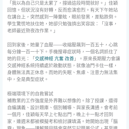
「我以為自己只是太累了，撐過這段時間就好。」佳穎
回憶。但狀況沒有好轉，反而愈演愈烈。有天下午她站
在講台上，突然感到一陣暈眩，眼前發黑，差點跌倒。
學生驚慌地扶住她，她卻只勉強擠出笑容說：「沒事，
老師最近熬夜改作業。」
回到家後，她量了血壓——收縮壓飆到一百五十，心跳
每分鐘一百一十下。手機搜尋症狀時，一個名詞抓住了
她的目光：「
交感神經 亢奮 改善
」。原來長期壓力會讓
交感神經系統持續處於啟動狀態，就像油門卡住一樣，
身體無法真正休息。而她的失眠、焦慮、注意力無法集
中，全是典型症狀。
極端環境下的自救嘗試
補教業的工作強度是外界難以想像的。除了授課，還得
自編講義、設計題庫、個別輔導、與家長溝通。會考前
一個月，佳穎每天早上七點出門，晚上十一點才回到
家，連週末都被模擬考和檢討課填滿。她開始出現「腦
霧」現象——講解題目時會突然忘記簡單公式，甚至連