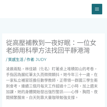
跳
至
主
要
內
容
從高壓補教到一夜好眠：一位女
老師用科學方法找回平靜港灣
/
質感生活
/ 作者:
JUDY
凌晨兩點，林佳穎（化名）盯著桌上堆積如山的考卷，
手指因為握紅筆太久而微微顫抖。她今年三十一歲，在
一家私立補習班擔任數學教師，正帶領一群國三學生衝
刺會考。連續三個月每天工作超過十二小時，加上週末
加課，她的身體開始發出強烈警訊——心悸、胸悶、夜
間頻繁醒來，白天則靠大量咖啡勉強支撐。