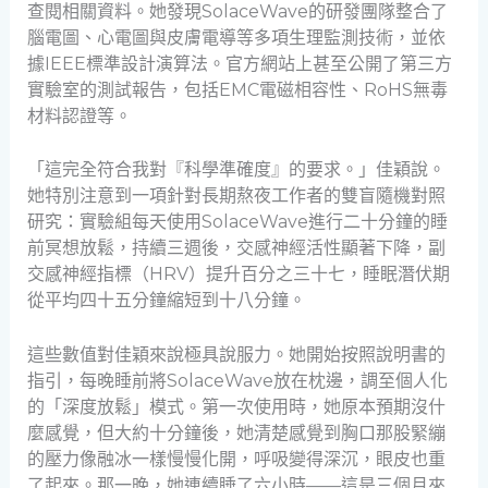
查閱相關資料。她發現SolaceWave的研發團隊整合了
腦電圖、心電圖與皮膚電導等多項生理監測技術，並依
據IEEE標準設計演算法。官方網站上甚至公開了第三方
實驗室的測試報告，包括EMC電磁相容性、RoHS無毒
材料認證等。
「這完全符合我對『科學準確度』的要求。」佳穎說。
她特別注意到一項針對長期熬夜工作者的雙盲隨機對照
研究：實驗組每天使用SolaceWave進行二十分鐘的睡
前冥想放鬆，持續三週後，交感神經活性顯著下降，副
交感神經指標（HRV）提升百分之三十七，睡眠潛伏期
從平均四十五分鐘縮短到十八分鐘。
這些數值對佳穎來說極具說服力。她開始按照說明書的
指引，每晚睡前將SolaceWave放在枕邊，調至個人化
的「深度放鬆」模式。第一次使用時，她原本預期沒什
麼感覺，但大約十分鐘後，她清楚感覺到胸口那股緊繃
的壓力像融冰一樣慢慢化開，呼吸變得深沉，眼皮也重
了起來。那一晚，她連續睡了六小時——這是三個月來