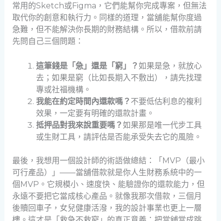
常用的Sketch或Figma，它們能幫你完成專案，但無法
取代你的創意和執行力。同樣的道理，當舖能幫你度過
急難，但不能解決你長期的財務結構。所以，借款前請
先問自己三個問題：
這筆錢是「急」還是「窮」？
如果是急，就放心
去；如果是窮（比如長期入不敷出），請先找理
專或社福機構。
我能在約定時間內還款嗎？
不要低估利息的複利
效果，一定要有明確的還款計畫。
抵押品對我來說重要嗎？
如果那是唯一代步工具
或生財工具，請評估是否能承受失去它的風險。
最後，我想用一個設計師的術語做總結：「MVP（最小
可行產品）」——當舖借款就是你人生財務系統中的一
個MVP。它規模小、速度快、能驗證你的還款能力，但
永遠不要把它當成核心產品。就像我那次借款，三個月
後贖回車子，女兒健康活潑，我的設計事業也更上一層
樓。這才是「救急不救窮」的真正意義：把當舖當成跳