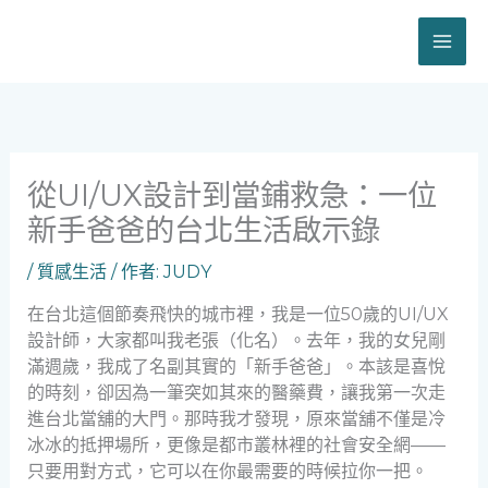
跳
至
主
要
內
容
從UI/UX設計到當鋪救急：一位
新手爸爸的台北生活啟示錄
/
質感生活
/ 作者:
JUDY
在台北這個節奏飛快的城市裡，我是一位50歲的UI/UX
設計師，大家都叫我老張（化名）。去年，我的女兒剛
滿週歲，我成了名副其實的「新手爸爸」。本該是喜悅
的時刻，卻因為一筆突如其來的醫藥費，讓我第一次走
進台北當舖的大門。那時我才發現，原來當舖不僅是冷
冰冰的抵押場所，更像是都市叢林裡的社會安全網——
只要用對方式，它可以在你最需要的時候拉你一把。