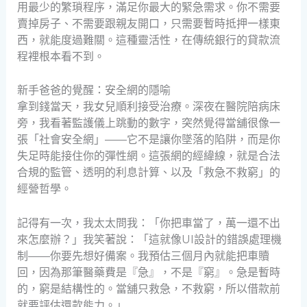
用最少的繁瑣程序，滿足你最大的緊急需求。你不需要
賣掉房子、不需要跟親友開口，只需要暫時抵押一樣東
西，就能度過難關。這種靈活性，在傳統銀行的貸款流
程裡根本看不到。
新手爸爸的覺醒：安全網的隱喻
拿到錢當天，我女兒順利接受治療。深夜在醫院陪病床
旁，我看著監護儀上跳動的數字，突然覺得當舖很像一
張「社會安全網」——它不是讓你墜落的陷阱，而是你
失足時能接住你的彈性網。這張網的經緯線，就是合法
合規的監管、透明的利息計算、以及「救急不救窮」的
經營哲學。
記得有一次，我太太問我：「你把車當了，萬一還不出
來怎麼辦？」我笑著說：「這就像UI設計的錯誤處理機
制——你要先想好備案。我預估三個月內就能把車贖
回，因為那筆醫藥費是『急』，不是『窮』。急是暫時
的，窮是結構性的。當舖只救急，不救窮，所以借款前
就要評估還款能力。」