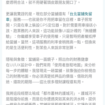
麼透明合法，就不用硬著頭皮跟朋友開口了。
更讓我驚訝的是，現在部分當舖還有「
台北當鋪免留
車
」服務——也就是你不用把車留在店裡，車子照常
開，只是在車上裝設GPS定位器。對於需要用車接送小
孩、跑業務的人來說，這功能就像UI設計裡的「無縫體
驗」：你繼續享受車子的使用權，只是暫時把產權抵押
給當舖。當然，這項服務的利率會稍微高一點，但換來
的是生活便利性，對某些人來說非常划算。
隱喻與象徵：當舖是一面鏡子，照出你的財務健康
在UI/UX設計中，我們常用「使用者旅程地圖」來分析
每一步的體驗。我發現走一趟當舖，就像強迫你檢視自
己的財務地圖。你必須清楚抵押品的價值、借款的用
途、還款的期限——這比很多理財課程還有用。
我將這段經歷比喻成「都市叢林的護城河」。護城河不
是阻擋你前進，而是在你遭遇突如其來的洪水時，提供
一條安全的緩衝帶。當舖就是那條護城河，它讓你不用