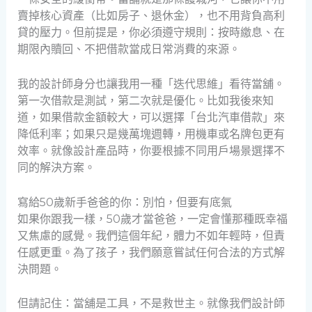
賣掉核心資產（比如房子、退休金），也不用背負高利
貸的壓力。但前提是，你必須遵守規則：按時繳息、在
期限內贖回、不把借款當成日常消費的來源。
我的設計師身分也讓我用一種「迭代思維」看待當舖。
第一次借款是測試，第二次就是優化。比如我後來知
道，如果借款金額較大，可以選擇「台北汽車借款」來
降低利率；如果只是幾萬塊週轉，用機車或名牌包更有
效率。就像設計產品時，你要根據不同用戶場景選擇不
同的解決方案。
寫給50歲新手爸爸的你：別怕，但要有底氣
如果你跟我一樣，50歲才當爸爸，一定會懂那種既幸福
又焦慮的感覺。我們這個年紀，體力不如年輕時，但責
任感更重。為了孩子，我們願意嘗試任何合法的方式解
決問題。
但請記住：當舖是工具，不是救世主。就像我們設計師