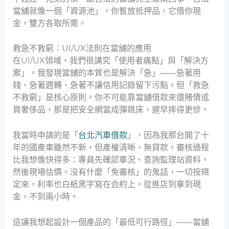
當舖就像一個「資源池」，你暫放抵押品，它借你現
金，雙方各取所需。
救急不救窮：UI/UX法則在當舖的應用
在UI/UX領域，我們很講究「使用者痛點」與「解決方
案」。我發現當舖的本質也是解決「急」——急著用
錢、急著週轉、急著不讓信用記錄留下污點。但「救急
不救窮」是核心原則。你不可能靠當舖借款來還賭債或
買奢侈品，那是把安全網當成彈跳床，遲早摔得更慘。
我當時申請的是「
台北汽車借款
」，因為我那台開了十
年的國產車雖然不新，但產權清晰、無貸款。審核過程
比我想像快得多：專員先確認車況、查詢監理站資料，
然後現場估價。沒有什麼「免審核」的鬼話，一切按規
定來，利率也白紙黑字寫在合約上。從進店到拿到現
金，不到兩小時。
這讓我想起設計一個產品的「最低可行路徑」——當舖