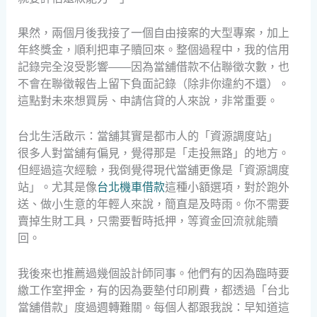
果然，兩個月後我接了一個自由接案的大型專案，加上
年終獎金，順利把車子贖回來。整個過程中，我的信用
記錄完全沒受影響——因為當舖借款不佔聯徵次數，也
不會在聯徵報告上留下負面記錄（除非你違約不還）。
這點對未來想買房、申請信貸的人來說，非常重要。
台北生活啟示：當舖其實是都市人的「資源調度站」
很多人對當舖有偏見，覺得那是「走投無路」的地方。
但經過這次經驗，我倒覺得現代當舖更像是「資源調度
站」。尤其是像
台北機車借款
這種小額選項，對於跑外
送、做小生意的年輕人來說，簡直是及時雨。你不需要
賣掉生財工具，只需要暫時抵押，等資金回流就能贖
回。
我後來也推薦過幾個設計師同事。他們有的因為臨時要
繳工作室押金，有的因為要墊付印刷費，都透過「台北
當舖借款」度過週轉難關。每個人都跟我說：早知道這