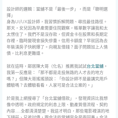
設計師的邏輯：當舖不是「最後一步」，而是「聰明選
擇」
身為UI/UX設計師，我習慣拆解問題、尋找最佳路徑。
那天，女兒因為早產需要住院觀察，帳單數字讓我和太
太愣住了。我們不是沒存款，但資金卡在股票和長期定
存裡，臨時變現會損失慘重。信用卡額度？早就因為去
年裝潢房子快刷爆了。向親友借錢？面子問題加上人情
債，比利息更難還。
就在這時，鄰居陳大哥（化名）推薦我試試
台北當舖
。
我第一反應是：「那不都是走投無路的人才去的地方
嗎？」但陳大哥搖搖頭說：「你設計師不是最講究用戶
體驗嗎？去體驗看看，人家可是合法立案的。」
於是我上網搜尋了「台北當舖借款」，發現資訊比我想
像中透明。政府規定的利息上限、動產質借流程、契約
內容……全都清清楚楚。我這才明白，那些電影裡演的地
下錢莊、兄弟討債，跟合法的當舖完全是兩回事。合法