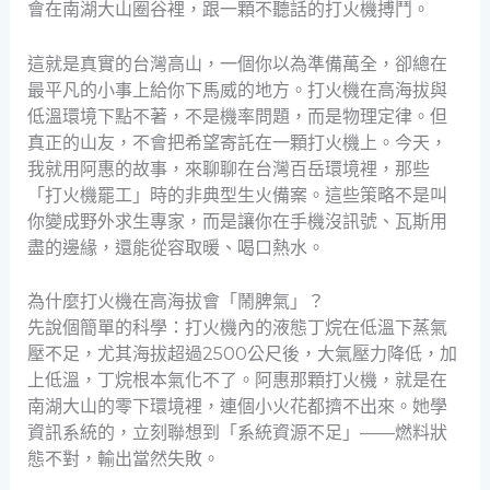
會在南湖大山圈谷裡，跟一顆不聽話的打火機搏鬥。
這就是真實的台灣高山，一個你以為準備萬全，卻總在
最平凡的小事上給你下馬威的地方。打火機在高海拔與
低溫環境下點不著，不是機率問題，而是物理定律。但
真正的山友，不會把希望寄託在一顆打火機上。今天，
我就用阿惠的故事，來聊聊在台灣百岳環境裡，那些
「打火機罷工」時的非典型生火備案。這些策略不是叫
你變成野外求生專家，而是讓你在手機沒訊號、瓦斯用
盡的邊緣，還能從容取暖、喝口熱水。
為什麼打火機在高海拔會「鬧脾氣」？
先說個簡單的科學：打火機內的液態丁烷在低溫下蒸氣
壓不足，尤其海拔超過2500公尺後，大氣壓力降低，加
上低溫，丁烷根本氣化不了。阿惠那顆打火機，就是在
南湖大山的零下環境裡，連個小火花都擠不出來。她學
資訊系統的，立刻聯想到「系統資源不足」——燃料狀
態不對，輸出當然失敗。