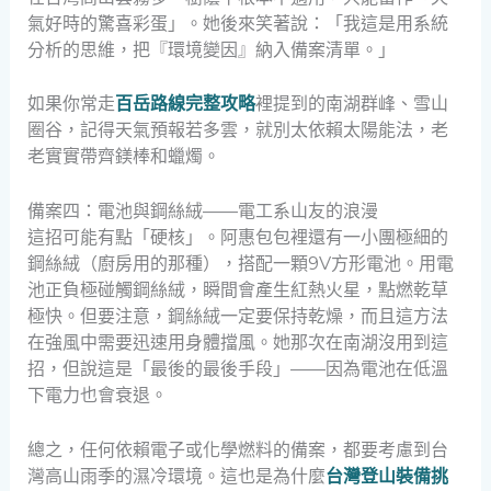
氣好時的驚喜彩蛋」。她後來笑著說：「我這是用系統
分析的思維，把『環境變因』納入備案清單。」
如果你常走
百岳路線完整攻略
裡提到的南湖群峰、雪山
圈谷，記得天氣預報若多雲，就別太依賴太陽能法，老
老實實帶齊鎂棒和蠟燭。
備案四：電池與鋼絲絨——電工系山友的浪漫
這招可能有點「硬核」。阿惠包包裡還有一小團極細的
鋼絲絨（廚房用的那種），搭配一顆9V方形電池。用電
池正負極碰觸鋼絲絨，瞬間會產生紅熱火星，點燃乾草
極快。但要注意，鋼絲絨一定要保持乾燥，而且這方法
在強風中需要迅速用身體擋風。她那次在南湖沒用到這
招，但說這是「最後的最後手段」——因為電池在低溫
下電力也會衰退。
總之，任何依賴電子或化學燃料的備案，都要考慮到台
灣高山雨季的濕冷環境。這也是為什麼
台灣登山裝備挑