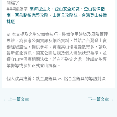
關鍵字
###關鍵字:
高海拔生火
、
登山安全知識
、
登山裝備指
南
、
百岳路線完整攻略
、
山道具攻略誌
、
台灣登山裝備
挑選
※ 本文提及之生火備案技巧、裝備使用建議及風險管理
思維，為參考公開資訊及網路資料，並結合台灣登山實
務經驗整理，僅供參考。實際高山環境變數眾多，請以
最新氣象資訊、國家公園法規及個人體能狀況為準，並
遵守山林保護相關法律。若有不確定之處，建議諮詢專
業嚮導或參加正式登山課程。
個人炊具推薦：鈦金屬鍋具 vs. 鋁合金鍋具的導熱對決
←
上一篇文章
下一篇文章
→