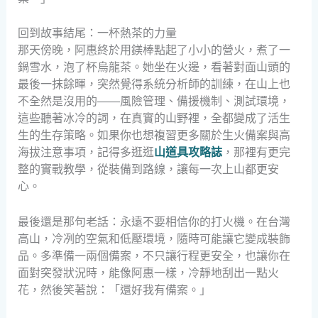
回到故事結尾：一杯熱茶的力量
那天傍晚，阿惠終於用鎂棒點起了小小的營火，煮了一
鍋雪水，泡了杯烏龍茶。她坐在火邊，看著對面山頭的
最後一抹餘暉，突然覺得系統分析師的訓練，在山上也
不全然是沒用的——風險管理、備援機制、測試環境，
這些聽著冰冷的詞，在真實的山野裡，全都變成了活生
生的生存策略。如果你也想複習更多關於生火備案與高
海拔注意事項，記得多逛逛
山道具攻略誌
，那裡有更完
整的實戰教學，從裝備到路線，讓每一次上山都更安
心。
最後還是那句老話：永遠不要相信你的打火機。在台灣
高山，冷冽的空氣和低壓環境，隨時可能讓它變成裝飾
品。多準備一兩個備案，不只讓行程更安全，也讓你在
面對突發狀況時，能像阿惠一樣，冷靜地刮出一點火
花，然後笑著說：「還好我有備案。」