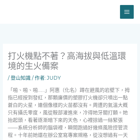
跳
至
主
要
內
容
打火機點不著？高海拔與低溫環
境的生火備案
/
登山知識
/ 作者:
JUDY
「啪、啪、啪……」阿惠（化名）蹲在避風的岩壁下，拇
指已經按到發紅，那顆廉價的塑膠打火機卻只噴出一點
蒼白的火星，連個像樣的火苗都沒有。周遭的氣溫大概
只有攝氏零度，風從鞍部灌進來，冷得她牙關打顫。她
抬起頭，看著逐漸暗下來的天色，心裡掠過一絲緊張
——系統分析師的腦袋裡，瞬間跑過好幾條風險控管流
程。十年前她還在辦公室寫專案規格，從沒想過有一天