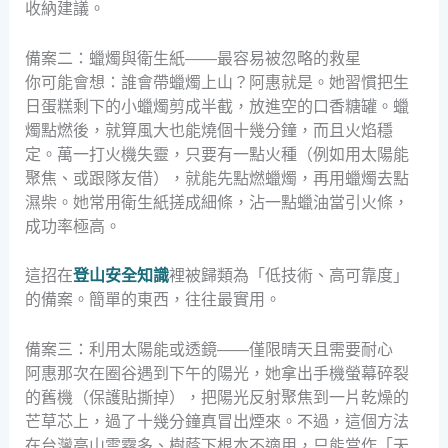
收納建議。
備案二：蠟燭與衛生紙——最容易被忽略的救星
你可能會想：誰會帶蠟燭上山？阿惠就是。她習慣把生
日蛋糕剩下的小蠟燭剪成半截，放進空的口香糖罐。蠟
燭點燃後，就算風大也能燒個十幾分鐘，而且火焰穩
定。萬一打火機失靈，只要有一點火種（例如用太陽能
聚焦、或跟隊友借），就能先點燃蠟燭，再用蠟燭去點
濕柴。她常用衛生紙搓成細條，沾一點蠟油當引火條，
成功率極高。
這招在
登山安全知識
裡被歸類為「低技術、高可靠度」
的備案。簡單的東西，往往最實用。
備案三：利用太陽能或透鏡——僅限晴天且需要耐心
阿惠那次在圈谷遇到下午的陽光，她拿出手機螢幕碎裂
的舊機（保護貼撕掉），把陽光反射聚焦到一片乾燥的
芒草芯上，過了十幾分鐘真冒出煙來。不過，這個方法
在台灣高山雲霧多、樹蔭下根本不適用，只能當作「天