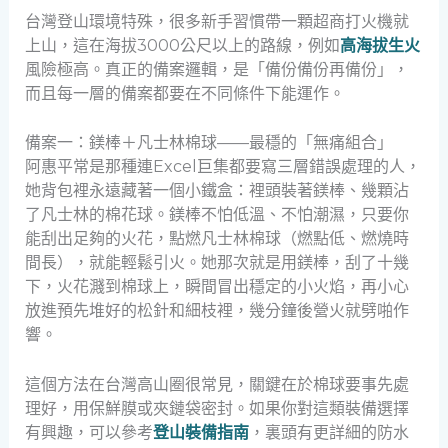
台灣登山環境特殊，很多新手習慣帶一顆超商打火機就
上山，這在海拔3000公尺以上的路線，例如
高海拔生火
風險極高。真正的備案邏輯，是「備份備份再備份」，
而且每一層的備案都要在不同條件下能運作。
備案一：鎂棒＋凡士林棉球——最穩的「無痛組合」
阿惠平常是那種連Excel巨集都要寫三層錯誤處理的人，
她背包裡永遠藏著一個小鐵盒：裡頭裝著鎂棒、幾顆沾
了凡士林的棉花球。鎂棒不怕低溫、不怕潮濕，只要你
能刮出足夠的火花，點燃凡士林棉球（燃點低、燃燒時
間長），就能輕鬆引火。她那次就是用鎂棒，刮了十幾
下，火花濺到棉球上，瞬間冒出穩定的小火焰，再小心
放進預先堆好的松針和細枝裡，幾分鐘後營火就劈啪作
響。
這個方法在台灣高山圈很常見，關鍵在於棉球要事先處
理好，用保鮮膜或夾鏈袋密封。如果你對這類裝備選擇
有興趣，可以參考
登山裝備指南
，裏頭有更詳細的防水