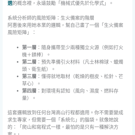
選
的概念裡，永遠鼓勵「機械式優先於化學式」。
系統分析師的風險矩陣：生火備案的階層
阿惠後來用她本業的邏輯，幫自己畫了一個「生火備案
風險矩陣」：
第一層
：隨身攜帶至少兩種獨立火源（例如打火
機＋鎂棒）。
第二層
：預先準備引火材料（凡士林棉球、蠟燭
頭、衛生紙）。
第三層
：懂得就地取材（乾燥的樹皮、松針、芒
草心）。
第四層
：對環境有認知（風向、濕度、燃料存
量）。
這套邏輯放到任何台灣高山行程都適用。你不需要變成
求生專家，但需要一個「系統化」的腦袋。就像她說
的：「爬山和寫程式一樣，最怕的是只有一種解決方
案。」