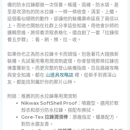
備的防水拉鍊都做一次保養。帳篷、雨褲、防水袋、甚
至是攻頂包的防水拉鍊，一條一條檢查、清潔、上蠟。
這個看似細微的動作，卻讓他的裝備壽命延長了兩倍以
上。而他也開始在社群上分享這些知識，用他會計師的
邏輯思維，將保養流程表格化，還自創了一套「拉鍊保
養五步驟」：看、刷、擦、拉、收。
如果你也正為防水拉鍊卡卡而煩惱，別急著花大錢換新
裝備。先試著用專用潤滑劑處理，你會發現那條拉鍊彷
彿重獲新生。而更完整的登山裝備指南、百岳路線攻略
與安全知識，都在
山道具攻略誌
裡，從新手到資深山
友，都能找到屬於你的那片山林。
附錄：推薦的防水拉鍊專用潤滑劑
Nikwax SoftShell Proof
：噴霧型，適用於軟
殼衣和部分防水拉鍊，搭配布擦拭。
Gore-Tex 拉鍊潤滑棒
：原廠指定，蠟基配方，
對防水膜友善。