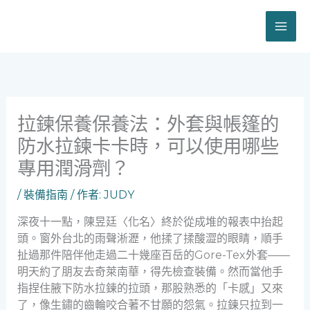
跳
至
主
要
內
容
拉鍊保養保養法：外套與帳篷的
防水拉鍊卡卡時，可以使用哪些
專用潤滑劑？
/
裝備指南
/ 作者:
JUDY
深夜十一點，陳昱廷〈化名〉終於從成堆的報表中抬起
頭。窗外台北的雨聲淅瀝，他揉了揉酸澀的眼睛，順手
扯過那件陪伴他走過二十幾座百岳的Gore-Tex外套——
明天約了朋友去奇萊南華，得先檢查裝備。然而當他手
指捏住腋下防水拉鍊的拉頭，那股熟悉的「卡感」又來
了，像生鏽的齒輪咬合著不甘願的怨氣。拉鍊只拉到一