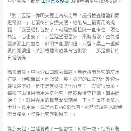
戶外裝備、或是
山道具攻略誌
的推薦清單中都能找到。
「對了昱廷，你明天要上奇萊南華？記得檢查睡墊和頭
燈電池。」老張彷彿有通天眼，總能補上最實用的提
醒。「我已經打包好了，就是這個拉鍊一直卡住，現在
搞定，心也安了。」昱廷望著窗外，雨勢漸歇，空氣裡
飄來泥土的氣息。他關掉客廳的燈，只留下桌上一盞微
黃的閱讀燈，將那根蠟條放進背包側袋——那是他新的
日常裝備。
隔天清晨，屯原登山口飄著細霧。昱廷拉開外套的防水
拉鍊，順暢無聲，他微微一笑。身旁的山友問他外套保
養得這麼好，是不是有秘訣？他分享：「其實很簡單，
每次下山後用清水沖洗外套，陰乾後檢查拉鍊，如果開
始卡卡，就用專用的蠟基潤滑劑塗一下。千萬不要拿凡
士林、食用油、或是WD-40來代替，那些會讓防水膠條
變質膨脹，整件外套就報廢了。」
從那天起，昱廷養成了一個習慣：每季一次，把所有裝