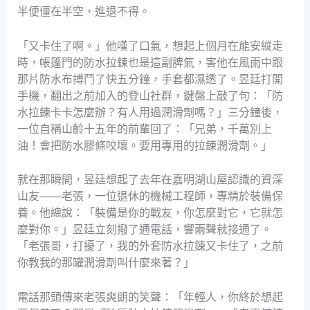
半便僵在半空，進退不得。
「又卡住了啊。」他嘆了口氣，想起上個月在能安縱走
時，帳篷門的防水拉鍊也是這副脾氣，害他在風雨中跟
那片防水布搏鬥了快五分鐘，手套都濕透了。昱廷打開
手機，翻出之前加入的登山社群，鍵盤上敲了句：「防
水拉鍊卡卡怎麼辦？有人用過潤滑劑嗎？」三分鐘後，
一位自稱山齡十五年的前輩回了：「兄弟，千萬別上
油！會把防水膠條咬壞。要用專用的拉鍊潤滑劑。」
就在那瞬間，昱廷想起了去年在嘉明湖山屋認識的資深
山友——老張，一位退休的機械工程師，專精於裝備保
養。他總說：「裝備是你的戰友，你怎麼對它，它就怎
麼對你。」昱廷立刻撥了通電話，響兩聲就接通了。
「老張哥，打擾了，我的外套防水拉鍊又卡住了，之前
你教我的那罐潤滑劑叫什麼來著？」
電話那頭傳來老張爽朗的笑聲：「年輕人，你終於想起