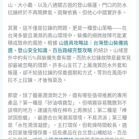
山、大小霸、以及八通關古道的登山帳篷，門口的防水
拉鍊終於不再鬧脾氣。雨聲依舊，但他心中踏實許多。
其實，這不僅是拉鍊的問題，更是一種登山策略——在
台灣多變且潮濕的高山環境中，裝備的細微故障可能累
積成致命的風險。根據
山道具攻略誌｜台灣登山裝備挑
選、登山安全知識、百岳路線完整攻略
的統計，山域意
外中約有15%與裝備失靈有關，而防水拉鍊故障是最常見
卻最被忽略的環節。許多山友花了上萬塊買防水外套和
帳篷，卻不知道拉鍊的保養週期和方式，等到在風雨中
拉不上拉鍊，才後悔莫及。
那麼，除了蠟基潤滑劑之外，還有哪些值得推薦的專用
產品？第一種是「矽油噴霧型」，但噴霧容易飄散到不
該噴的地方，建議先噴在棉布上再擦拭；第二種是「棒
狀固態蠟」，最適合台灣潮濕環境，不易流淌；第三種
是「水性潤滑凝膠」，主打環保，但乾燥時間較長，適
合回家後慢慢保養。這些產品在台北登山補給站、百岳