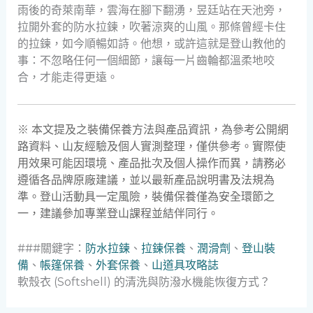
雨後的奇萊南華，雲海在腳下翻湧，昱廷站在天池旁，
拉開外套的防水拉鍊，吹著涼爽的山風。那條曾經卡住
的拉鍊，如今順暢如詩。他想，或許這就是登山教他的
事：不忽略任何一個細節，讓每一片齒輪都溫柔地咬
合，才能走得更遠。
※ 本文提及之裝備保養方法與產品資訊，為參考公開網
路資料、山友經驗及個人實測整理，僅供參考。實際使
用效果可能因環境、產品批次及個人操作而異，請務必
遵循各品牌原廠建議，並以最新產品說明書及法規為
準。登山活動具一定風險，裝備保養僅為安全環節之
一，建議參加專業登山課程並結伴同行。
###關鍵字：
防水拉鍊
、
拉鍊保養
、
潤滑劑
、
登山裝
備
、
帳篷保養
、
外套保養
、
山道具攻略誌
軟殼衣 (Softshell) 的清洗與防潑水機能恢復方式？