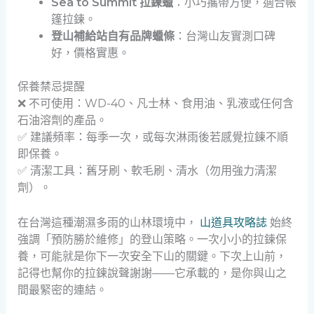
Sea to Summit 拉鍊蠟
：小巧攜帶方便，適合帳
篷拉鍊。
登山補給站自有品牌蠟條
：台灣山友實測口碑
好，價格實惠。
保養禁忌提醒
❌ 不可使用：WD-40、凡士林、食用油、乳液或任何含
石油溶劑的產品。
✅ 建議頻率：每季一次，或每次淋雨後若感覺拉鍊不順
即保養。
✅ 清潔工具：舊牙刷、軟毛刷、清水（勿用強力清潔
劑）。
在台灣這種潮濕多雨的山林環境中，
山道具攻略誌
始終
強調「預防勝於維修」的登山策略。一次小小的拉鍊保
養，可能就是你下一次安全下山的關鍵。下次上山前，
記得也幫你的拉鍊說聲謝謝——它承載的，是你與山之
間最緊密的連結。