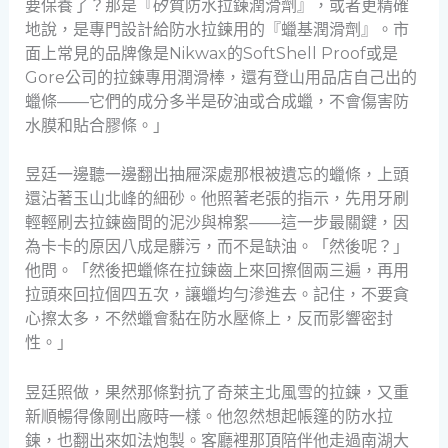
要保養了？那是『矽質防水拉鍊潤滑劑』，或者更精確
地說，是專門設計給防水拉鍊用的『蠟基潤滑劑』。市
面上常見的品牌像是Nikwax的SoftShell Proof或是
Gore公司的拉鍊專用潤滑棒，還有登山用品店自己出的
蠟條——它們的成分多半是矽油或合成蠟，不會傷害防
水膜和貼合膠條。」
昱廷一邊聽一邊翻出抽屜深處那根被遺忘的蠟條，上頭
還沾著玉山北峰的細砂。他照著老張的指示，先用牙刷
輕輕刷去拉鍊齒間的泥沙與棉絮——這一步最關鍵，因
為卡卡的原因八成是髒污，而不是缺油。「然後呢？」
他問。「然後把蠟條在拉鍊齒上來回擦個兩三遍，再用
拉頭來回拉個四五次，讓蠟均勻滲進去。記住，不要貪
心擦太多，不然蠟會黏在防水壓條上，反而影響密封
性。」
昱廷照做，果然那條對抗了奇萊主北風雪的拉鍊，又重
新順暢得像剛出廠時一樣。他忽然想起帳篷的防水拉
鍊，也翻出來如法炮製。客廳裡那頂陪伴他走過南湖大