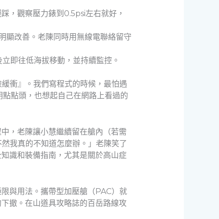
觀察壓力錶到0.5psi左右就好，
會明顯改善。老陳同時用無線電聯絡留守
後立即往低海拔移動，並持續監控。
險緩衝』。我們寫程式的時候，最怕遇
明點點頭，也想起自己在網路上看過的
程中，老陳讓小慧繼續留在艙內（若需
不然我真的不知道怎麼辦。」老陳笑了
全知識和裝備指南，尤其是關於高山症
限與用法。攜帶型加壓艙（PAC）就
的下撤。在山道具攻略誌的百岳路線攻