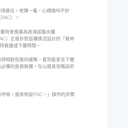
變得蒼白。老陳一看，心裡暗叫不妙
PAC）。
威脅，嚴重時會進展為高海拔腦水腫
r, PAC）正是針對這種情況設計的「救命
等待救援或下撤時間。
獲得相對低氧的緩衝，直到能安全下撤
伍必備的急救裝備。在山道具攻略誌的
呼吸。我來架設PAC。」操作的步驟