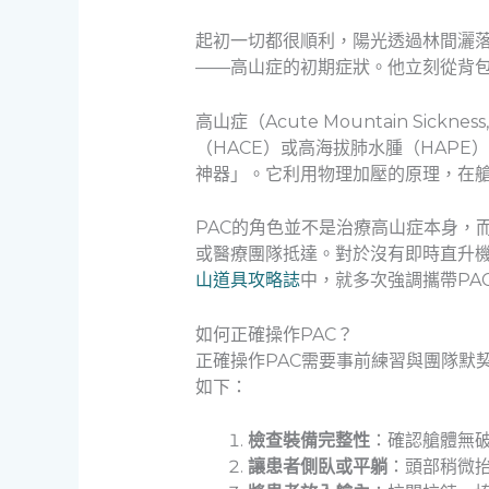
起初一切都很順利，陽光透過林間灑
——高山症的初期症狀。他立刻從背包
高山症（Acute Mountain Si
（HACE）或高海拔肺水腫（HAPE），危
神器」。它利用物理加壓的原理，在艙
PAC的角色並不是治療高山症本身，
或醫療團隊抵達。對於沒有即時直升機
山道具攻略誌
中，就多次強調攜帶PA
如何正確操作PAC？
正確操作PAC需要事前練習與團隊默
如下：
檢查裝備完整性
：確認艙體無
讓患者側臥或平躺
：頭部稍微