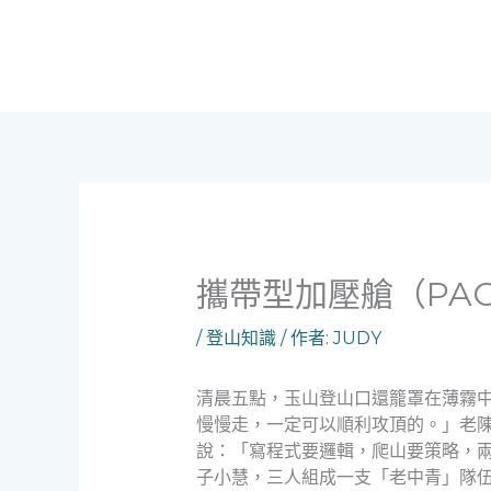
跳
至
主
要
內
容
攜帶型加壓艙（PA
/
登山知識
/ 作者:
JUDY
清晨五點，玉山登山口還籠罩在薄霧中
慢慢走，一定可以順利攻頂的。」老
說：「寫程式要邏輯，爬山要策略，
子小慧，三人組成一支「老中青」隊