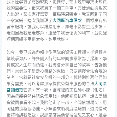
我不僅學會了財務規劃，更懂得了在困境中尋找正規資
源的重要性。後來我買了一輛二手車，方便通勤與載家
人出遊。某次家裡需要一筆臨時周轉金，我又回到了同
一家當鋪。這次我辦理了
大同區汽車借款
，同樣享有免
留車服務，讓我可以繼續用車，絲毫不影響生活步調。
老闆因為我是老客戶，還給了我更優惠的利率，並提醒
短期週轉不用借太多，夠用就好。
如今，我已成為帶領小型團隊的資深工程師。半導體產
業競爭激烈，許多剛入行的年輕同事常常為了房租、學
貸或家人生病而煩惱。我總會分享自己的故事，告訴他
們，當鋪並不是走投無路的象徵，只要選擇合法合規的
業者，它就是社會安全網的一部分。我特別推薦他們如
果有需要，可以考慮那家提供免留車服務的合法
大同區
當鋪借款
管道。有一次，團隊裡的工程師小陳（化名）
因為母親突然住院急需用錢，他起初很抗拒，說去當鋪
會被同事看不起。我陪他走了一趟，老闆依然親切，用
同樣的流程協助他。小陳後來順利度過難關，還清借款
後特地請我吃飯，說那家店讓他覺得溫暖又安心，還要