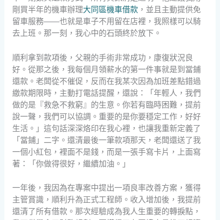
剛買半年的機車辦理
大同區機車借款
，並且主動提供免
留車服務——也就是車子不用留在店裡，我照樣可以騎
去上班。那一刻，我心中的石頭終於放下。
順利拿到款項後，父親的手術非常成功，康復狀況良
好。從那之後，我每個月領薪水的第一件事就是到當鋪
還款。老闆從不催促，反而在我某次因為加班差點錯過
繳款期限時，主動打電話提醒，還說：「年輕人，我們
做的是『救急不救窮』的生意。你若有臨時困難，提前
說一聲，我們可以協調。重要的是你要穩定工作，好好
生活。」這句話深深烙印在我心裡，也讓我重新定義了
「當鋪」二字。還清最後一筆款項那天，老闆還送了我
一個小紅包，裡面不是錢，而是一張手寫卡片，上面寫
著：「你做得很好，繼續加油。」
一年後，我因為在專案中提出一項良率改善方案，獲得
主管賞識，順利升為正式工程師。收入增加後，我提前
還清了所有借款。那次經驗成為我人生重要的轉捩點，