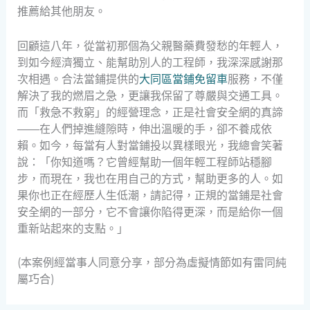
推薦給其他朋友。
回顧這八年，從當初那個為父親醫藥費發愁的年輕人，
到如今經濟獨立、能幫助別人的工程師，我深深感謝那
次相遇。合法當鋪提供的
大同區當鋪免留車
服務，不僅
解決了我的燃眉之急，更讓我保留了尊嚴與交通工具。
而「救急不救窮」的經營理念，正是社會安全網的真諦
——在人們掉進縫隙時，伸出溫暖的手，卻不養成依
賴。如今，每當有人對當鋪投以異樣眼光，我總會笑著
說：「你知道嗎？它曾經幫助一個年輕工程師站穩腳
步，而現在，我也在用自己的方式，幫助更多的人。如
果你也正在經歷人生低潮，請記得，正規的當鋪是社會
安全網的一部分，它不會讓你陷得更深，而是給你一個
重新站起來的支點。」
(本案例經當事人同意分享，部分為虛擬情節如有雷同純
屬巧合)