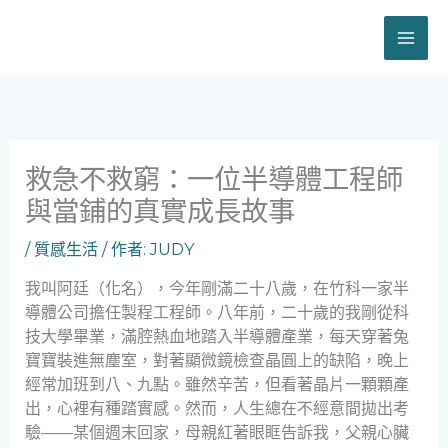
跳
至
主
要
內
容
救急不救窮：一位半導體工程師
與當鋪的真實成長故事
/
質感生活
/ 作者:
JUDY
我叫阿廷（化名），今年剛滿二十八歲，在竹科一家半
導體公司擔任製程工程師。八年前，二十歲的我剛從科
技大學畢業，滿腔熱血地踏入半導體產業，每天穿著兔
寶寶裝進無塵室，對著顯微鏡檢查晶圓上的缺陷，晚上
經常加班到八、九點。雖然辛苦，但看著晶片一顆顆產
出，心裡有種踏實感。然而，人生總在不經意間拋出考
驗——某個週末回家，母親紅著眼眶告訴我，父親心臟