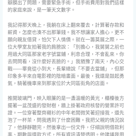
瓣膜出了問題，需要緊急手術，但手術費用對我們這樣
的家庭來說，是一筆天文數字。
我記得那天晚上，我躺在床上翻來覆去，計算著存款和
薪資，怎麼也湊不出那筆錢。我不想讓家人擔心，更不
願向親友借貸，怕欠下人情債。就在一籌莫展之際，一
位大學室友拍著我的肩膀說：「別擔心，我舅舅之前也
用過大同區那家老字號當鋪，利息合理，不會亂來。你
去問問看，沒什麼好丟臉的。」我猶豫了兩天，內心交
戰——畢竟從小到大，長輩總說「不要去當鋪」，但那
印象多半來自電影裡的陰暗畫面。最後，我還是鼓起勇
氣，騎著機車來到那家位於大同區街角的店面。
推開玻璃門，映入眼簾的是一盞溫暖的黃光，櫃檯後方
擺著一盆茂盛的發財樹，牆上掛著政府核發的營業許可
證。一位穿著整齊襯衫的中年老闆微笑著迎接我，還先
泡了一杯茶，問我遇到了什麼困難。我把父親的情況說
了，他靜靜聽完，然後拿出一份文件，仔細說明借款利
率、期數與還款方式，所有資訊清楚透明。他建議我用