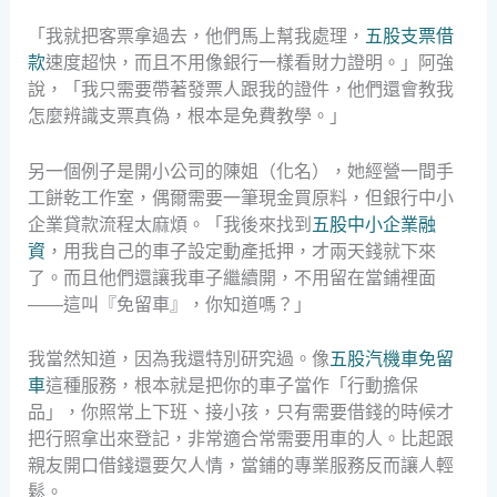
「我就把客票拿過去，他們馬上幫我處理，
五股支票借
款
速度超快，而且不用像銀行一樣看財力證明。」阿強
說，「我只需要帶著發票人跟我的證件，他們還會教我
怎麼辨識支票真偽，根本是免費教學。」
另一個例子是開小公司的陳姐（化名），她經營一間手
工餅乾工作室，偶爾需要一筆現金買原料，但銀行中小
企業貸款流程太麻煩。「我後來找到
五股中小企業融
資
，用我自己的車子設定動產抵押，才兩天錢就下來
了。而且他們還讓我車子繼續開，不用留在當鋪裡面
——這叫『免留車』，你知道嗎？」
我當然知道，因為我還特別研究過。像
五股汽機車免留
車
這種服務，根本就是把你的車子當作「行動擔保
品」，你照常上下班、接小孩，只有需要借錢的時候才
把行照拿出來登記，非常適合常需要用車的人。比起跟
親友開口借錢還要欠人情，當鋪的專業服務反而讓人輕
鬆。