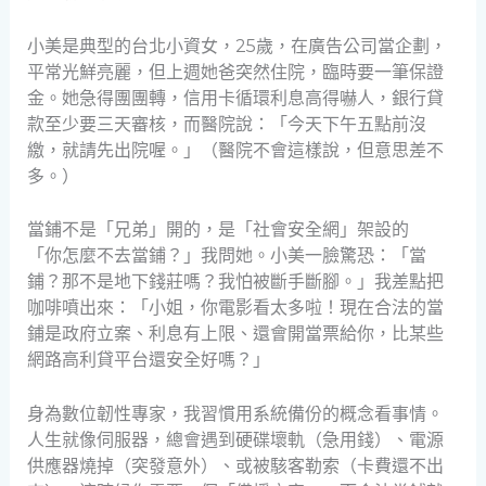
小美是典型的台北小資女，25歲，在廣告公司當企劃，
平常光鮮亮麗，但上週她爸突然住院，臨時要一筆保證
金。她急得團團轉，信用卡循環利息高得嚇人，銀行貸
款至少要三天審核，而醫院說：「今天下午五點前沒
繳，就請先出院喔。」（醫院不會這樣說，但意思差不
多。）
當鋪不是「兄弟」開的，是「社會安全網」架設的
「你怎麼不去當鋪？」我問她。小美一臉驚恐：「當
鋪？那不是地下錢莊嗎？我怕被斷手斷腳。」我差點把
咖啡噴出來：「小姐，你電影看太多啦！現在合法的當
鋪是政府立案、利息有上限、還會開當票給你，比某些
網路高利貸平台還安全好嗎？」
身為數位韌性專家，我習慣用系統備份的概念看事情。
人生就像伺服器，總會遇到硬碟壞軌（急用錢）、電源
供應器燒掉（突發意外）、或被駭客勒索（卡費還不出