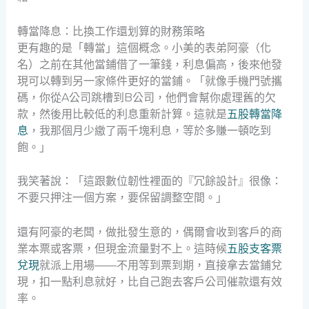
轉當降息：比換工作還划算的財務策略
更有趣的是「轉當」這個概念。小美的表弟阿豪（化
名）之前在其他當鋪借了一筆錢，利息偏高，後來他發
現可以轉到另一家條件更好的當鋪。「就像手機門號攜
碼，你從A公司跳槽到B公司，他們會幫你處理舊的欠
款，然後用比較低的利息重新計算。這就是
五股轉當降
息
，我那個月少繳了兩千塊利息，等於多賺一頓吃到
飽。」
我笑著說：「這跟數位韌性裡面的『冗餘設計』很像：
不要只押注一個方案，要保留調整空間。」
還有阿豪的老闆，做批發生意的，偶爾會收到客戶的商
業本票或客票，但現金流量對不上。這時候
五股支客票
兌現
就派上用場——不用等到票到期，直接拿去當鋪兌
現，扣一點利息就好，比自己跑去客戶公司催款還有效
率。