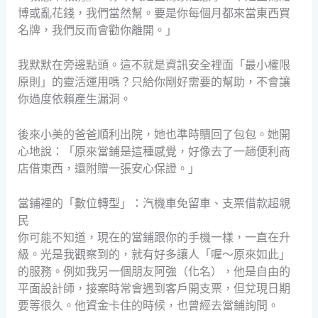
博或亂花錢，我們當然幫。要是你每個月都來當東西買
名牌，我們反而會勸你離開。」
我默默在旁邊點頭。這不就是資訊安全裡面「最小權限
原則」的靈活運用嗎？只給你剛好需要的幫助，不會讓
你過度依賴產生漏洞。
後來小美的爸爸順利出院，她也準時贖回了包包。她開
心地說：「原來當鋪是這種感覺，好像去了一趟便利商
店借東西，還附贈一張安心保證。」
當鋪裡的「數位轉型」：汽機車免留車、支票借款超親
民
你可能不知道，現在的當鋪跟你的手機一樣，一直在升
級。光是我觀察到的，就有好多讓人「喔～原來如此」
的服務。例如我另一個朋友阿強（化名），他是自由的
平面設計師，接案時常會遇到客戶開支票，但兌現日期
要等很久。他資金卡住的時候，也曾經去當鋪詢問。