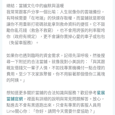
總結：當鋪文化中的幽默與溫暖
我常常跟客戶分享一個比喻：人生就像你的雲端備份，
有時候需要「在地端」的快速存取權，而當鋪就是那個
讓你不用重新打密碼就能拿到救命資料的捷徑。它不鼓
勵你亂花錢（救急不救窮），也不會用誇張的利率壓垮
你（政府有規定），更不會讓你賣掉心愛的車子或包包
（免留車服務）。
如果你也遇到臨時的資金需求，記得先深呼吸，然後搜
尋一下附近的合法當鋪。就像我對小美說的：「與其跟
親友借錢欠一輩子人情，不如找專業機構付一點合理的
費用。至少下次家族聚餐，你不用躲著那個借你三萬塊
的阿姨。」
想知道更多關於當鋪的合法知識與服務？歡迎參考
星展
當鋪官網
，裡面有詳細的說明與常見問題解答。放心，
點進去不會有黑道跑出來，只會有專業的客服人員用
Line關心你：「你好，請問今天需要什麼協助？」