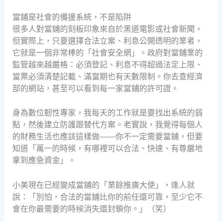
當鋪是社會的備援系統，不是陷阱
很多人對當鋪的刻板印象來自於黑道電影或社會新聞，
但實際上，只要選擇合法立案、利息公開透明的業者，
它就是一個非常棒的「社會安全網」。政府對當鋪業的
監管越來越嚴格：必須登記、利息不得超過法定上限、
當票必須清楚記載、滿當期也有天數限制。你去查經濟
部的網站，甚至可以看到每一家當鋪的許可證。
身為數位韌性專家，我每天的工作就是要找出系統的弱
點，然後建立防護跟替代方案。老實說，我覺得每個人
的財務生活也應該這樣做——你不一定需要當鋪，但要
知道「萬一的時候，有哪裡可以合法、快速、有尊嚴地
拿到應急資金」。
小美現在已經變成當鋪的「業餘推廣大使」，逢人就
說：「別怕，合法的當鋪比你的前任還可靠，至少它不
會在你最需要的時候消失還封鎖你。」（笑）