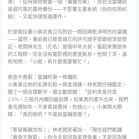
來）。這時候你需要一個「備援方案」，而合法當鋪就
是個可靠的異地備份——不影響主要系統（你的信用紀
錄），又能快速恢復運作。
於是我拉著小美走進公司附近一間招牌乾淨明亮的當鋪
——當然，事前我已經查過它的許可證字號跟經濟部登
記。老闆林先生（化名）是個中年大叔，看起來像退休
的工程師，完全沒有電影裡的黑道氣息。他倒了茶，溫
和地問：「小姐，有什麼需要幫忙？」
救急不救窮：當鋪的第一條鐵則
小美拿出她的名牌包和一條金項鍊。林老闆仔細鑑定，
開了一個合理數字，還主動提醒：「這利息是月息
2.5%，三個月內贖回最划算。如果真的還不出來，我們
會先通知你，不會直接賣掉，你放心。」小美瞪大眼
睛：「真的假的？不是說當鋪很黑？」
「那是舊觀念啦！」林老闆笑著說，「現在我們都講
『救急不救窮』。你今天是因為家裡急事，不是因為賭