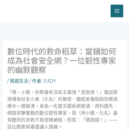
跳
至
主
要
內
容
數位時代的救命稻草：當鋪如何
成為社會安全網？一位韌性專家
的幽默觀察
/
質感生活
/ 作者:
JUDY
「喂，小雅，你那邊有沒有五萬塊？我急用！」電話那
頭傳來好友小美（化名）的聲音，聽起來像剛踩到樂高
積木一樣崩潰。身為一名整天跟系統崩潰、資料遺失、
網路攻擊奮戰的數位韌性專家，我（林小雅，化名）最
常聽到的求救不是密碼被駭，而是：「借我錢！」——
這比勒索病毒還讓人頭痛。