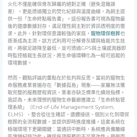
火化不僅能確保骨灰歸屬的絕對正確（避免混雜誤
差），更能透過獨立的焚化紀錄與溫度曲線，為飼主提
供一份「生命終點報告書」。這份報告書可視為寵物最
後的健康數據封存，滿足理性飼主對於資訊透明度的需
求。此外，針對環保意識較強的家庭，
寵物環保樹葬
也
逐漸成為主流。該方式利用可分解骨灰罈與植栽共生技
術，將碳足跡降至最低，並可透過GPS與土壤感測器即
時監控植栽生長狀況，將生命循環轉化為一組可追蹤的
環境數據。
然而，觀點評論的重點在於批判與反思。當前的寵物生
命服務產業普遍存在「數據孤島」現象——家屬無法獲
取完整的服務歷程資訊，業者亦缺乏標準化績效指標。
我認為，未來理想的寵物生命藝廊應建立「生命終點管
理系統」（End-of-Life Management System,
ELMS），整合從往生確認、遺體接送、個別火化到環保
樹葬的全流程數據，並提供即時進度推播。這套系統在
極端環境下更顯關鍵：當通訊中斷時，系統應具備離線
區塊鏈紀錄功能，確保每項服務的不可篡改性。舉例而