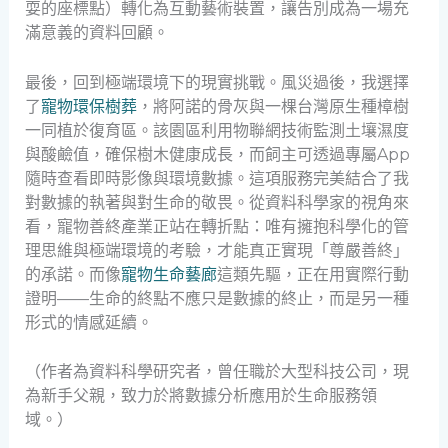
耍的座標點）轉化為互動藝術裝置，讓告別成為一場充
滿意義的資料回顧。
最後，回到極端環境下的現實挑戰。風災過後，我選擇
了
寵物環保樹葬
，將阿諾的骨灰與一棵台灣原生種樟樹
一同植於復育區。該園區利用物聯網技術監測土壤濕度
與酸鹼值，確保樹木健康成長，而飼主可透過專屬App
隨時查看即時影像與環境數據。這項服務完美結合了我
對數據的執著與對生命的敬畏。從資料科學家的視角來
看，寵物善終產業正站在轉折點：唯有擁抱科學化的管
理思維與極端環境的考驗，才能真正實現「尊嚴善終」
的承諾。而像
寵物生命藝廊
這類先驅，正在用實際行動
證明——生命的終點不應只是數據的終止，而是另一種
形式的情感延續。
（作者為資料科學研究者，曾任職於大型科技公司，現
為新手父親，致力於將數據分析應用於生命服務領
域。）