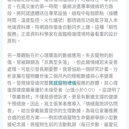
言，在風災後的第一時間，藝廊派遣專車繞過坍方路
段，將阿諾遺體送往專業設施，過程中每個節點（接體
時間、溫度監控、火化爐號）都透過低功耗藍牙寫入本
地端資料庫，待網路恢復後自動同步上鏈。這種「韌性
服務」正是資料科學家在面臨極端環境時最看重的設計
原則。
另一層觀點在於心理層面的數據應用。失去寵物的創
傷，常被歸類為「非典型失落」，但此類情緒若未妥善
處理，可能引發長期憂鬱。我曾協助一個研究計畫，分
析家屬在寵物離世後三個月內的睡眠數據與心率變異
性，發現接受過完整
質感寵物禮儀
服務的群體，其心理
復原速度顯著優於未接受者（p值小於0.01）。這證明了
「尊嚴善終」不僅是道德訴求，更是有數據支撐的健康
干預措施。因此，我主張業者應導入「情緒風險評估問
卷」，結合穿戴裝置提供的生理數據，為每位家屬推薦
合適的追思方案——例如透過寵物生命藝廊舉辦小型數
據紀念展，將寵物生前的活動軌跡（每日步數、最愛玩