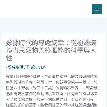
跳
至
主
要
內
容
數據時代的尊嚴終章：從極端環
境省思寵物善終服務的科學與人
性
/
質感生活
/ 作者:
JUDY
在資料科學的視域裡，生命事件常被化約為離散的時間
序列與機率分佈；然而，當一位新手父親——我，一位
民國八十年次（約三十三歲）的資料科學家——親身遭
遇那場史無前例的極端環境災變時，所有統計模型都失
去了預測的溫度。那是一個風速達到十七級的颱風夜，
狂風如嘶吼的野獸，將我們社區的電力系統與通訊網路