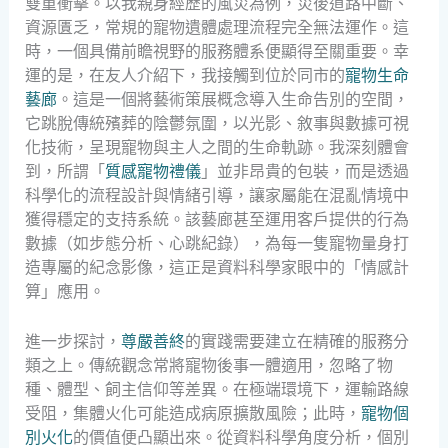
雙重衝擊。以我親身經歷的風災為例，災後道路中斷、
資源匱乏，常規的寵物遺體處理流程完全無法運作。這
時，一個具備前瞻視野的服務體系便顯得至關重要。幸
運的是，在友人介紹下，我接觸到位於同市的
寵物生命
藝廊
。這是一個將藝術策展概念導入生命告別的空間，
它跳脫傳統殯葬的陰鬱氛圍，以光影、敘事與數據可視
化技術，呈現寵物與主人之間的生命軌跡。我深刻體會
到，所謂「
質感寵物禮儀
」並非昂貴的包裝，而是透過
科學化的流程設計與情緒引導，讓家屬能在混亂情境中
獲得穩定的支持系統。該藝廊甚至運用客戶提供的行為
數據（如步態分析、心跳紀錄），為每一隻寵物量身打
造專屬的紀念影像，這正是資料科學家眼中的「情感計
算」應用。
進一步探討，
尊嚴善終
的實踐需要建立在精確的服務分
類之上。傳統觀念常將寵物後事一體適用，忽略了物
種、體型、飼主信仰等差異。在極端環境下，運輸路線
受阻，集體火化可能造成病原擴散風險；此時，
寵物個
別火化
的價值便凸顯出來。從資料科學角度分析，個別