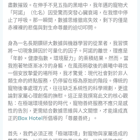
盡數摧毀。在伸手不見五指的黑暗中，我年邁的寵物犬
「阿諾」（化名）因受驚而突發心臟衰竭，在我懷中停
止了呼吸。那一瞬間，數據思維徹底失效，剩下的僅是
赤裸裸的悲傷與對生命尊嚴的迫切叩問。
身為一名長期鑽研大數據與機器學習的從業者，我習慣
將一切現象歸因於可量化的因子。阿諾的離世，理應是
「年齡 × 健康指數 × 環境壓力」的乘積結果。然而，當
我抱著牠逐漸冰冷的身軀，在風雨稍歇後的晨曦中尋找
一個安放摯愛的場所時，我才驚覺：現代社會對於非人
類生命的終點服務，仍停留在極為原始的階段。傳統的
寵物後事處理方式，往往缺乏系統性的科學規劃，更遑
論對家屬心理創傷的撫慰。這正是我撰寫此文的核心觀
點：在極端環境頻發的時代，寵物善終服務不應只是感
性的告別，更需結合數據思維與人文關懷，才能達成真
正的
Box Hotel
所倡導的「尊嚴善終」。
首先，我們必須正視「極端環境」對寵物與家屬造成的