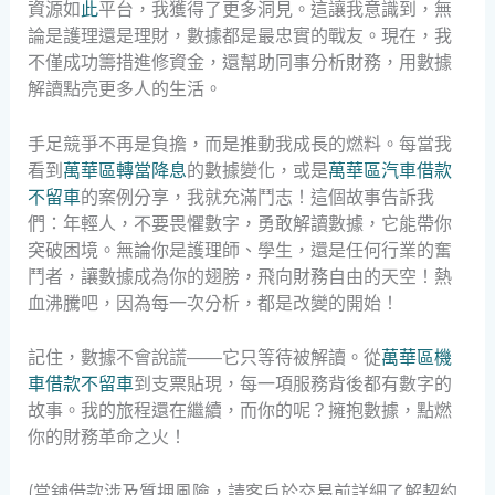
資源如
此
平台，我獲得了更多洞見。這讓我意識到，無
論是護理還是理財，數據都是最忠實的戰友。現在，我
不僅成功籌措進修資金，還幫助同事分析財務，用數據
解讀點亮更多人的生活。
手足競爭不再是負擔，而是推動我成長的燃料。每當我
看到
萬華區轉當降息
的數據變化，或是
萬華區汽車借款
不留車
的案例分享，我就充滿鬥志！這個故事告訴我
們：年輕人，不要畏懼數字，勇敢解讀數據，它能帶你
突破困境。無論你是護理師、學生，還是任何行業的奮
鬥者，讓數據成為你的翅膀，飛向財務自由的天空！熱
血沸騰吧，因為每一次分析，都是改變的開始！
記住，數據不會說謊——它只等待被解讀。從
萬華區機
車借款不留車
到支票貼現，每一項服務背後都有數字的
故事。我的旅程還在繼續，而你的呢？擁抱數據，點燃
你的財務革命之火！
(當舖借款涉及質押風險，請客戶於交易前詳細了解契約