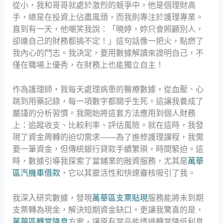
從小，我和哥哥就處於激烈的競爭中。他是個理財高
手，總是在投資上佔盡風頭，而我則專注於護理專業。
直到有一天，他嘲笑我說：「曉婷，妳只會照顧別人，
卻連自己的財務都搞不定！」這句話像一把火，點燃了
我內心的鬥志。我決定，要用數據解讀來證明自己，不
僅在職場上優秀，在財務上也能獨立自主！
作為護理師，我每天處理病患的醫療數據，從血壓、心
跳到用藥記錄，每一項數字都關乎生死。這讓我養成了
嚴謹的分析習慣。我開始將這套方法應用到個人財務
上：追蹤收支、比較利率、評估風險。就在這時，我發
現了資金周轉的迫切需求——為了進修護理課程，我需
要一筆資金，但傳統銀行貸款手續繁瑣，時間緊迫。這
時，數據引導我探索了當鋪業的融資服務，尤其是
萬華
區汽機車借款
，它以其靈活性和快速審核吸引了我。
我深入研究數據，發現
萬華區支票貼現
服務能將未到期
支票轉為現金，解決短期資金缺口。更讓我驚喜的是，
萬華區轉當降息
方案，讓原有當品能透過轉當降低利息