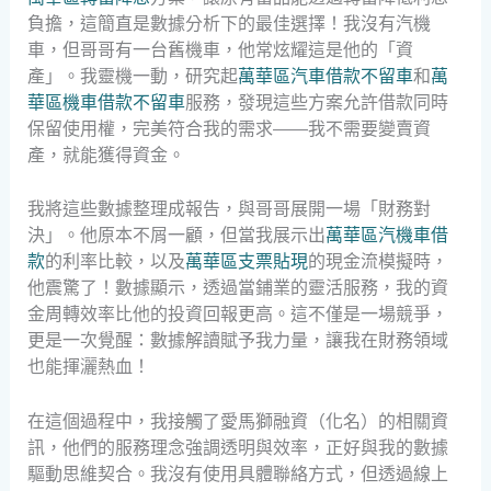
負擔，這簡直是數據分析下的最佳選擇！我沒有汽機
車，但哥哥有一台舊機車，他常炫耀這是他的「資
產」。我靈機一動，研究起
萬華區汽車借款不留車
和
萬
華區機車借款不留車
服務，發現這些方案允許借款同時
保留使用權，完美符合我的需求——我不需要變賣資
產，就能獲得資金。
我將這些數據整理成報告，與哥哥展開一場「財務對
決」。他原本不屑一顧，但當我展示出
萬華區汽機車借
款
的利率比較，以及
萬華區支票貼現
的現金流模擬時，
他震驚了！數據顯示，透過當鋪業的靈活服務，我的資
金周轉效率比他的投資回報更高。這不僅是一場競爭，
更是一次覺醒：數據解讀賦予我力量，讓我在財務領域
也能揮灑熱血！
在這個過程中，我接觸了愛馬獅融資（化名）的相關資
訊，他們的服務理念強調透明與效率，正好與我的數據
驅動思維契合。我沒有使用具體聯絡方式，但透過線上