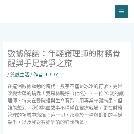
跳
至
主
要
內
容
數據解讀：年輕護理師的財務覺
醒與手足競爭之旅
/
質感生活
/ 作者:
JUDY
在這個數據驅動的時代，數字不僅是冰冷的符號，更是
改變命運的鑰匙！我是林曉婷（化名），一位20歲的護
理師，每天在醫院裡與生命賽跑，用專業守護病患。但
誰能想到，我的熱血故事不僅僅在醫療戰場，更在財務
管理的領域中燃燒！這一切，都源於一場與哥哥的手足
競爭，以及我對數據解讀的狂熱執著。